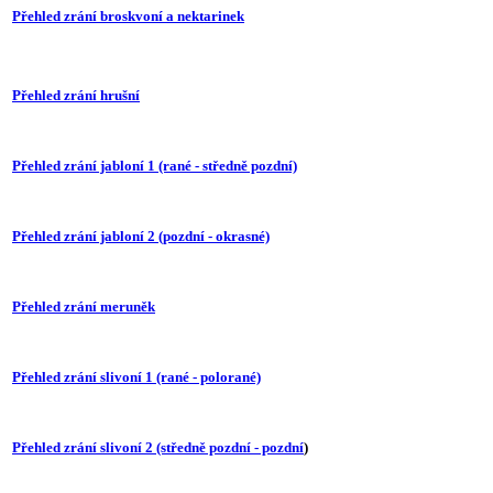
Přehled zrání broskvoní a nektarinek
Přehled zrání hrušní
Přehled zrání jabloní 1 (rané - středně pozdní)
Přehled zrání jabloní 2 (pozdní - okrasné)
Přehled zrání meruněk
Přehled zrání slivoní 1 (rané - polorané)
Přehled zrání slivoní 2 (středně pozdní - pozdní
)