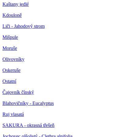
Kaštany jedlé
Kdouloně
Liči - Jahodový strom
Mišpule
Moruše
Olivovníky
Oskeruše
Ostatní
Čajovník čínský
Blahovičníky - Eucalyptus
Ruj vlasatá
SAKURA - okrasná třešeň
Jochovec olšolistý - Clethra alnifolia