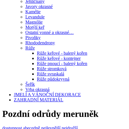
Jehličnany
Javory okrasné
Kamélie
Levandule
Magnólie
Motýlí keř
Ostatní vonné a okrasné…
Pivoňky
Rhododendrony
Růže
Růže keřové - balený kořen
Růže keřové - kontejner
Růže pnoucí - balený kořen
Růže stromková
Růže svraskalá
Růže půdokryvná
Šeřík
Vrba okrasná
JMELÍ A VÁNOČNÍ DEKORACE
ZAHRADNÍ MATERIÁL
Pozdní odrůdy meruněk
dostupnost
abecedně
nejlevnější
nejdražší