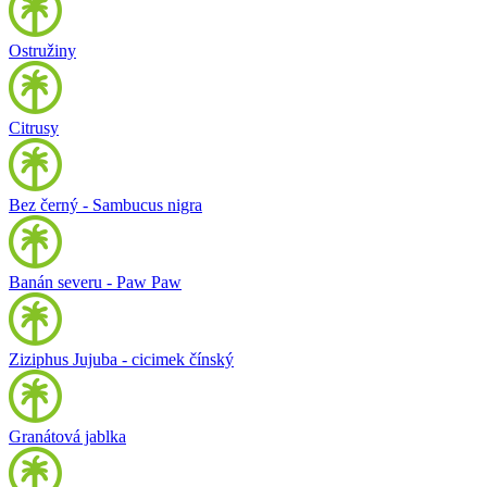
Ostružiny
Citrusy
Bez černý - Sambucus nigra
Banán severu - Paw Paw
Ziziphus Jujuba - cicimek čínský
Granátová jablka