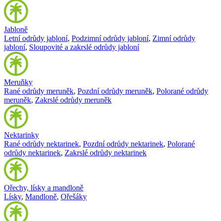
Jabloně
Letní odrůdy jabloní
,
Podzimní odrůdy jabloní
,
Zimní odrůdy
jabloní
,
Sloupovité a zakrslé odrůdy jabloní
Meruňky
Rané odrůdy meruněk
,
Pozdní odrůdy meruněk
,
Polorané odrůdy
meruněk
,
Zakrslé odrůdy meruněk
Nektarinky
Rané odrůdy nektarinek
,
Pozdní odrůdy nektarinek
,
Polorané
odrůdy nektarinek
,
Zakrslé odrůdy nektarinek
Ořechy, lísky a mandloně
Lísky
,
Mandloně
,
Ořešáky