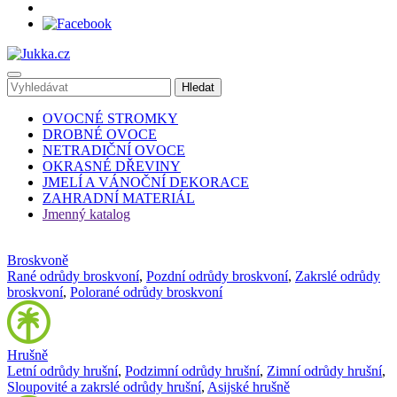
OVOCNÉ STROMKY
DROBNÉ OVOCE
NETRADIČNÍ OVOCE
OKRASNÉ DŘEVINY
JMELÍ A VÁNOČNÍ DEKORACE
ZAHRADNÍ MATERIÁL
Jmenný katalog
Broskvoně
Rané odrůdy broskvoní
,
Pozdní odrůdy broskvoní
,
Zakrslé odrůdy
broskvoní
,
Polorané odrůdy broskvoní
Hrušně
Letní odrůdy hrušní
,
Podzimní odrůdy hrušní
,
Zimní odrůdy hrušní
,
Sloupovité a zakrslé odrůdy hrušní
,
Asijské hrušně