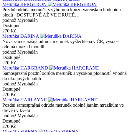
Meruňka BERGERON
Pozdní odrůda meruněk s výbornou konzervárenskou hodnotou
plodů DOSTUPNÉ AŽ VE DRUHÉ…
podnož Myrobalán
Dostupné
270 Kč
Meruňka DARINA
Nová samosprašná odrůda meruněk vyšlechtěna v ČR, vysoce
odolná mrazu i monilii …
podnož Myrobalán
Dostupné
270 Kč
Meruňka HARGRAND
Samosprašná pozdní odrůda meruněk s vysokou plodností, vhodná
do okrajových poloh
podnož Myrobalán
Dostupné
270 Kč
Meruňka HARLAYNE
Pozdní samosprašná odrůda meruněk odolná jarním mrazíkům ve
dřevě i v květu
podnož Myrobalán
Dostupné
270 Kč
Meruňka SIRENA