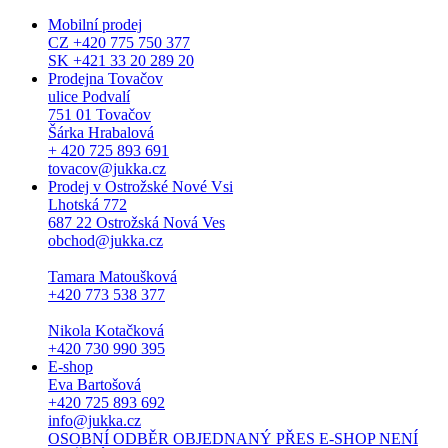
Mobilní prodej
CZ +420 775 750 377
SK +421 33 20 289 20
Prodejna Tovačov
ulice Podvalí
751 01 Tovačov
Šárka Hrabalová
+ 420 725 893 691
tovacov@jukka.cz
Prodej v Ostrožské Nové Vsi
Lhotská 772
687 22 Ostrožská Nová Ves
obchod@jukka.cz
Tamara Matoušková
+420 773 538 377
Nikola Kotačková
+420 730 990 395
E-shop
Eva Bartošová
+420 725 893 692
info@jukka.cz
OSOBNÍ ODBĚR OBJEDNANÝ PŘES E-SHOP NENÍ