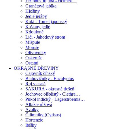
Ziziphus Jujuba - cicimek…
Granátová jablka
Hlošiny
Jedlé jeřáby
Kaki - Tomel japonský
Kaštany jedlé
Kdouloně
Liči - Jahodový strom
Mišpule
Moruše
Olivovníky
Oskeruše
Ostatní
OKRASNÉ DŘEVINY
Čajovník čínský
Blahovičníky - Eucalyptus
Ruj vlasatá
SAKURA - okrasná třešeň
Jochovec olšolistý - Clethra…
Pukol indický - Lagerstroemia…
Albízie růžová
Azalky
Čilimníky (Cytisus)
Hortenzie
Ibišky