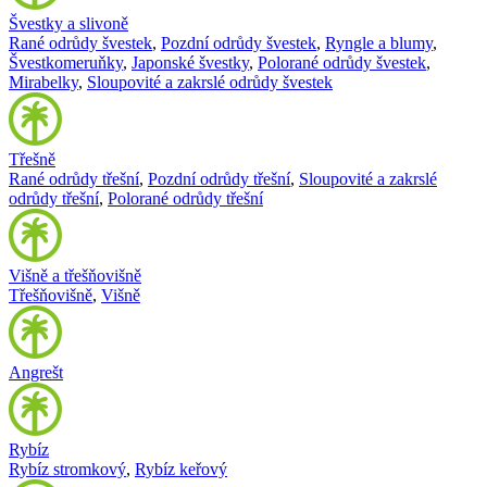
Švestky a slivoně
Rané odrůdy švestek
,
Pozdní odrůdy švestek
,
Ryngle a blumy
,
Švestkomeruňky
,
Japonské švestky
,
Polorané odrůdy švestek
,
Mirabelky
,
Sloupovité a zakrslé odrůdy švestek
Třešně
Rané odrůdy třešní
,
Pozdní odrůdy třešní
,
Sloupovité a zakrslé
odrůdy třešní
,
Polorané odrůdy třešní
Višně a třešňovišně
Třešňovišně
,
Višně
Angrešt
Rybíz
Rybíz stromkový
,
Rybíz keřový