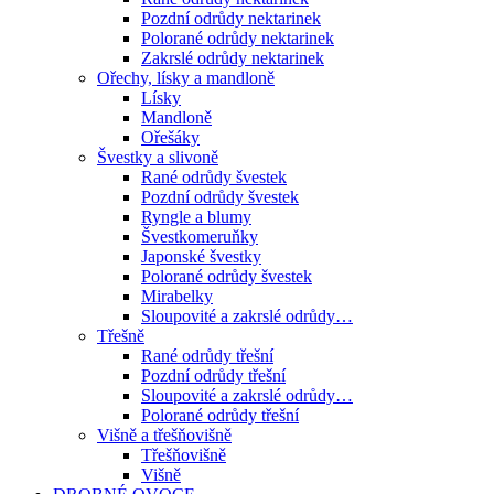
Pozdní odrůdy nektarinek
Polorané odrůdy nektarinek
Zakrslé odrůdy nektarinek
Ořechy, lísky a mandloně
Lísky
Mandloně
Ořešáky
Švestky a slivoně
Rané odrůdy švestek
Pozdní odrůdy švestek
Ryngle a blumy
Švestkomeruňky
Japonské švestky
Polorané odrůdy švestek
Mirabelky
Sloupovité a zakrslé odrůdy…
Třešně
Rané odrůdy třešní
Pozdní odrůdy třešní
Sloupovité a zakrslé odrůdy…
Polorané odrůdy třešní
Višně a třešňovišně
Třešňovišně
Višně