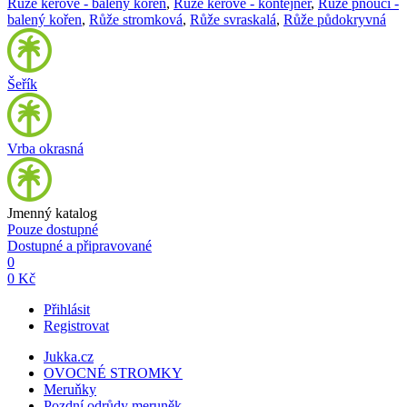
Růže keřové - balený kořen
,
Růže keřové - kontejner
,
Růže pnoucí -
balený kořen
,
Růže stromková
,
Růže svraskalá
,
Růže půdokryvná
Šeřík
Vrba okrasná
Jmenný katalog
Pouze dostupné
Dostupné a připravované
0
0 Kč
Přihlásit
Registrovat
Jukka.cz
OVOCNÉ STROMKY
Meruňky
Pozdní odrůdy meruněk