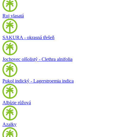
Ruj vlasatá
SAKURA - okrasná třešeň
Jochovec olšolistý - Clethra alnifolia
Pukol indický - Lagerstroemia indica
Albízie růžová
Azalky