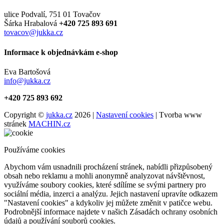
ulice Podvalí, 751 01 Tovačov
Šárka Hrabalová
+420 725 893 691
tovacov@jukka.cz
Informace k objednávkám e-shop
Eva Bartošová
info@jukka.cz
+420 725 893 692
Copyright ©
jukka.cz
2026 |
Nastavení cookies
| Tvorba www
stránek
MACHIN.cz
Používáme cookies
Abychom vám usnadnili procházení stránek, nabídli přizpůsobený
obsah nebo reklamu a mohli anonymně analyzovat návštěvnost,
využíváme soubory cookies, které sdílíme se svými partnery pro
sociální média, inzerci a analýzu. Jejich nastavení upravíte odkazem
"Nastavení cookies" a kdykoliv jej můžete změnit v patičce webu.
Podrobnější informace najdete v našich Zásadách ochrany osobních
údajů a používání souborů cookies.