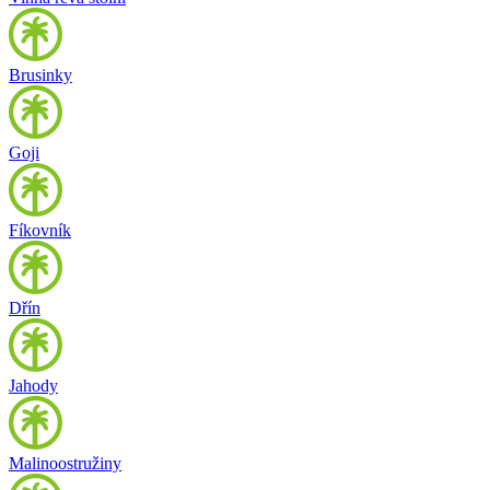
Brusinky
Goji
Fíkovník
Dřín
Jahody
Malinoostružiny