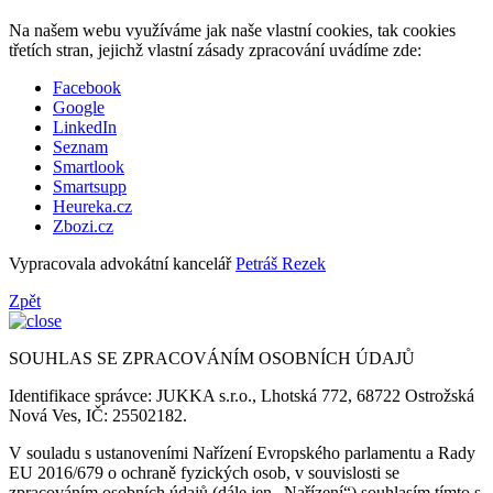
Na našem webu využíváme jak naše vlastní cookies, tak cookies
třetích stran, jejichž vlastní zásady zpracování uvádíme zde:
Facebook
Google
LinkedIn
Seznam
Smartlook
Smartsupp
Heureka.cz
Zbozi.cz
Vypracovala advokátní kancelář
Petráš Rezek
Zpět
SOUHLAS SE ZPRACOVÁNÍM OSOBNÍCH ÚDAJŮ
Identifikace správce: JUKKA s.r.o., Lhotská 772, 68722 Ostrožská
Nová Ves, IČ: 25502182.
V souladu s ustanoveními Nařízení Evropského parlamentu a Rady
EU 2016/679 o ochraně fyzických osob, v souvislosti se
zpracováním osobních údajů (dále jen „Nařízení“) souhlasím tímto s