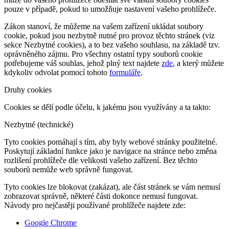
pouze v případě, pokud to umožňuje nastavení vašeho prohlížeče.
Zákon stanoví, že můžeme na vašem zařízení ukládat soubory
cookie, pokud jsou nezbytně nutné pro provoz těchto stránek (viz
sekce Nezbytné cookies), a to bez vašeho souhlasu, na základě tzv.
oprávněného zájmu. Pro všechny ostatní typy souborů cookie
potřebujeme váš souhlas, jehož plný text najdete
zde
, a který můžete
kdykoliv odvolat pomocí tohoto
formuláře
.
Druhy cookies
Cookies se dělí podle účelu, k jakému jsou využívány a ta takto:
Nezbytné (technické)
Tyto cookies pomáhají s tím, aby byly webové stránky použitelné.
Poskytují základní funkce jako je navigace na stránce nebo změna
rozlišení prohlížeče dle velikosti vašeho zařízení. Bez těchto
souborů nemůže web správně fungovat.
Tyto cookies lze blokovat (zakázat), ale část stránek se vám nemusí
zobrazovat správně, některé části dokonce nemusí fungovat.
Návody pro nejčastěji používané prohlížeče najdete zde:
Google Chrome