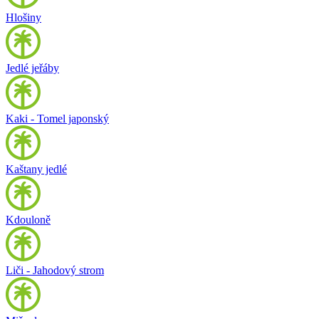
Hlošiny
Jedlé jeřáby
Kaki - Tomel japonský
Kaštany jedlé
Kdouloně
Liči - Jahodový strom