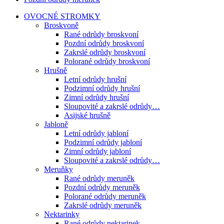
OVOCNÉ STROMKY
Broskvoně
Rané odrůdy broskvoní
Pozdní odrůdy broskvoní
Zakrslé odrůdy broskvoní
Polorané odrůdy broskvoní
Hrušně
Letní odrůdy hrušní
Podzimní odrůdy hrušní
Zimní odrůdy hrušní
Sloupovité a zakrslé odrůdy…
Asijské hrušně
Jabloně
Letní odrůdy jabloní
Podzimní odrůdy jabloní
Zimní odrůdy jabloní
Sloupovité a zakrslé odrůdy…
Meruňky
Rané odrůdy meruněk
Pozdní odrůdy meruněk
Polorané odrůdy meruněk
Zakrslé odrůdy meruněk
Nektarinky
Rané odrůdy nektarinek