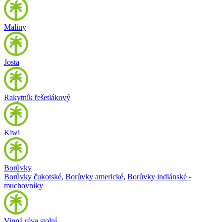
Maliny
Josta
Rakytník řešetlákový
Kiwi
Borůvky
Borůvky čukotské
,
Borůvky americké
,
Borůvky indiánské -
muchovníky
Vinná réva stolní