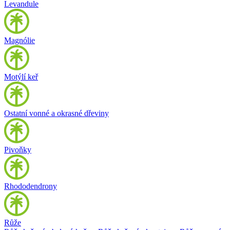
Levandule
Magnólie
Motýlí keř
Ostatní vonné a okrasné dřeviny
Pivoňky
Rhododendrony
Růže