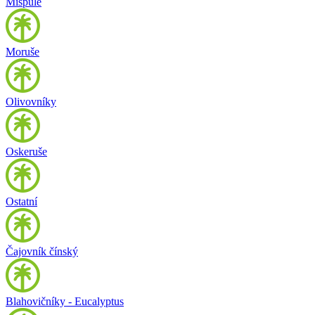
Mišpule
Moruše
Olivovníky
Oskeruše
Ostatní
Čajovník čínský
Blahovičníky - Eucalyptus