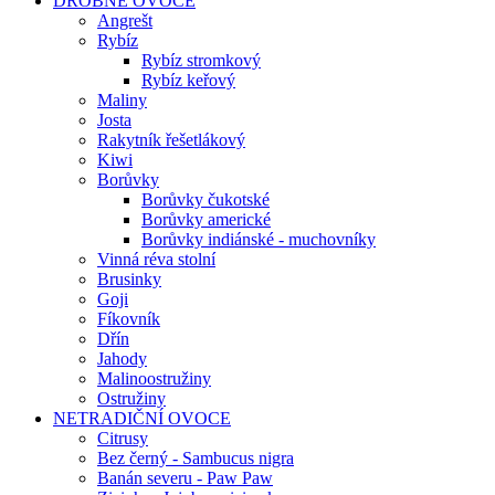
DROBNÉ OVOCE
Angrešt
Rybíz
Rybíz stromkový
Rybíz keřový
Maliny
Josta
Rakytník řešetlákový
Kiwi
Borůvky
Borůvky čukotské
Borůvky americké
Borůvky indiánské - muchovníky
Vinná réva stolní
Brusinky
Goji
Fíkovník
Dřín
Jahody
Malinoostružiny
Ostružiny
NETRADIČNÍ OVOCE
Citrusy
Bez černý - Sambucus nigra
Banán severu - Paw Paw