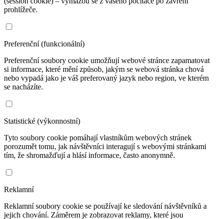
(session cookie) – vymažou se z vašeho počítače po zavření
prohlížeče.
Preferenční (funkcionální)
Preferenční soubory cookie umožňují webové stránce zapamatovat
si informace, které mění způsob, jakým se webová stránka chová
nebo vypadá jako je váš preferovaný jazyk nebo region, ve kterém
se nacházíte.
Statistické (výkonnostní)
Tyto soubory cookie pomáhají vlastníkům webových stránek
porozumět tomu, jak návštěvníci interagují s webovými stránkami
tím, že shromažďují a hlásí informace, často anonymně.
Reklamní
Reklamní soubory cookie se používají ke sledování návštěvníků a
jejich chování. Záměrem je zobrazovat reklamy, které jsou