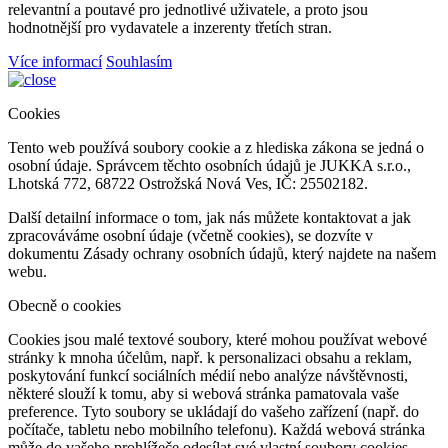
relevantní a poutavé pro jednotlivé uživatele, a proto jsou
hodnotnější pro vydavatele a inzerenty třetích stran.
Více informací
Souhlasím
Cookies
Tento web používá soubory cookie a z hlediska zákona se jedná o
osobní údaje. Správcem těchto osobních údajů je JUKKA s.r.o.,
Lhotská 772, 68722 Ostrožská Nová Ves, IČ: 25502182.
Další detailní informace o tom, jak nás můžete kontaktovat a jak
zpracováváme osobní údaje (včetně cookies), se dozvíte v
dokumentu Zásady ochrany osobních údajů, který najdete na našem
webu.
Obecně o cookies
Cookies jsou malé textové soubory, které mohou používat webové
stránky k mnoha účelům, např. k personalizaci obsahu a reklam,
poskytování funkcí sociálních médií nebo analýze návštěvnosti,
některé slouží k tomu, aby si webová stránka pamatovala vaše
preference. Tyto soubory se ukládají do vašeho zařízení (např. do
počítače, tabletu nebo mobilního telefonu). Každá webová stránka
může do vašeho prohlížeče odesílat své vlastní soubory cookies