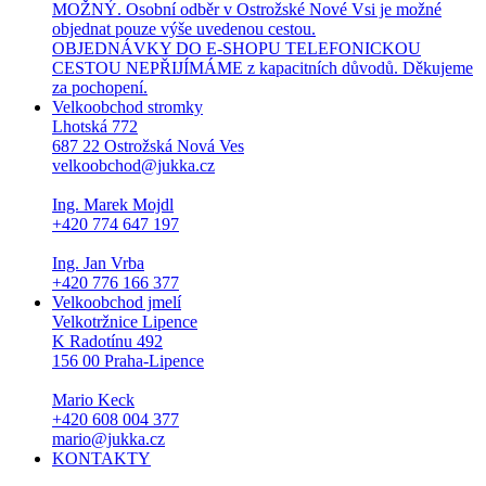
MOŽNÝ. Osobní odběr v Ostrožské Nové Vsi je možné
objednat pouze výše uvedenou cestou.
OBJEDNÁVKY DO E-SHOPU TELEFONICKOU
CESTOU NEPŘIJÍMÁME z kapacitních důvodů. Děkujeme
za pochopení.
Velkoobchod stromky
Lhotská 772
687 22 Ostrožská Nová Ves
velkoobchod@jukka.cz
Ing. Marek Mojdl
+420 774 647 197
Ing. Jan Vrba
+420 776 166 377
Velkoobchod jmelí
Velkotržnice Lipence
K Radotínu 492
156 00 Praha-Lipence
Mario Keck
+420 608 004 377
mario@jukka.cz
KONTAKTY