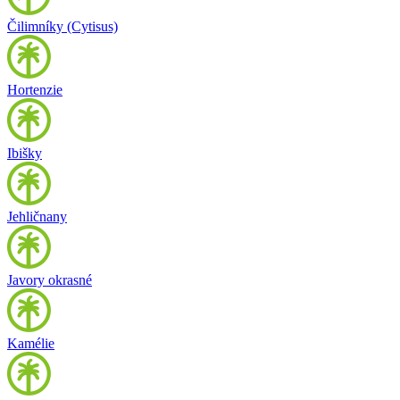
Čilimníky (Cytisus)
Hortenzie
Ibišky
Jehličnany
Javory okrasné
Kamélie