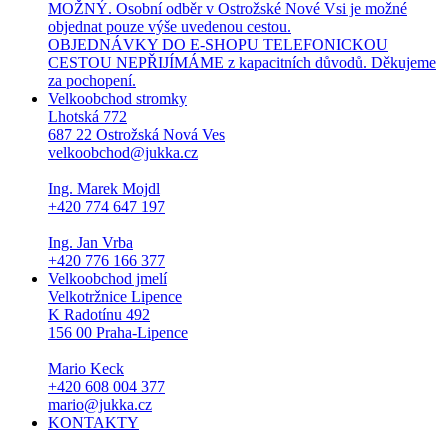
MOŽNÝ. Osobní odběr v Ostrožské Nové Vsi je možné
objednat pouze výše uvedenou cestou.
OBJEDNÁVKY DO E-SHOPU TELEFONICKOU
CESTOU NEPŘIJÍMÁME z kapacitních důvodů. Děkujeme
za pochopení.
Velkoobchod stromky
Lhotská 772
687 22 Ostrožská Nová Ves
velkoobchod@jukka.cz
Ing. Marek Mojdl
+420 774 647 197
Ing. Jan Vrba
+420 776 166 377
Velkoobchod jmelí
Velkotržnice Lipence
K Radotínu 492
156 00 Praha-Lipence
Mario Keck
+420 608 004 377
mario@jukka.cz
KONTAKTY