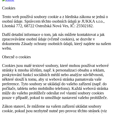
Cookies
Tento web používá soubory cookie a z hlediska zákona se jedná o
osobní údaje. Správcem těchto osobních údajů je JUKKA s.r.o.,
Lhotská 772, 68722 Ostrožská Nová Ves, IČ: 25502182.
Další detailní informace o tom, jak nás můžete kontaktovat a jak
zpracováváme osobní údaje (včetně cookies), se dozvíte v
dokumentu Zásady ochrany osobních údajů, který najdete na našem
webu.
Obecně o cookies
Cookies jsou malé textové soubory, které mohou používat webové
stránky k mnoha účelům, např. k personalizaci obsahu a reklam,
poskytování funkcí sociálních médií nebo analýze návštěvnosti,
některé slouží k tomu, aby si webová stránka pamatovala vaše
preference. Tyto soubory se ukládají do vašeho zařízení (např. do
počítače, tabletu nebo mobilního telefonu). Každá webová stránka
může do vašeho prohlížeče odesílat své vlastní soubory cookies
pouze v případě, pokud to umožňuje nastavení vašeho prohlížeče.
Zákon stanoví, že můžeme na vašem zařízení ukládat soubory
cookie, pokud jsou nezbytně nutné pro provoz těchto stránek (viz