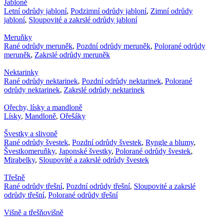
Jabloně
Letní odrůdy jabloní
,
Podzimní odrůdy jabloní
,
Zimní odrůdy
jabloní
,
Sloupovité a zakrslé odrůdy jabloní
Meruňky
Rané odrůdy meruněk
,
Pozdní odrůdy meruněk
,
Polorané odrůdy
meruněk
,
Zakrslé odrůdy meruněk
Nektarinky
Rané odrůdy nektarinek
,
Pozdní odrůdy nektarinek
,
Polorané
odrůdy nektarinek
,
Zakrslé odrůdy nektarinek
Ořechy, lísky a mandloně
Lísky
,
Mandloně
,
Ořešáky
Švestky a slivoně
Rané odrůdy švestek
,
Pozdní odrůdy švestek
,
Ryngle a blumy
,
Švestkomeruňky
,
Japonské švestky
,
Polorané odrůdy švestek
,
Mirabelky
,
Sloupovité a zakrslé odrůdy švestek
Třešně
Rané odrůdy třešní
,
Pozdní odrůdy třešní
,
Sloupovité a zakrslé
odrůdy třešní
,
Polorané odrůdy třešní
Višně a třešňovišně