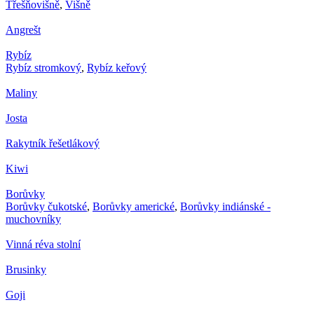
Třešňovišně
,
Višně
Angrešt
Rybíz
Rybíz stromkový
,
Rybíz keřový
Maliny
Josta
Rakytník řešetlákový
Kiwi
Borůvky
Borůvky čukotské
,
Borůvky americké
,
Borůvky indiánské -
muchovníky
Vinná réva stolní
Brusinky
Goji