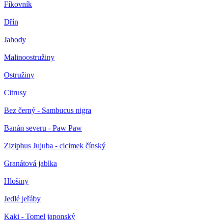
Fíkovník
Dřín
Jahody
Malinoostružiny
Ostružiny
Citrusy
Bez černý - Sambucus nigra
Banán severu - Paw Paw
Ziziphus Jujuba - cicimek čínský
Granátová jablka
Hlošiny
Jedlé jeřáby
Kaki - Tomel japonský