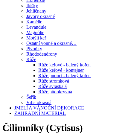
Hortenzie
Ibišky
Jehličnany
Javory okrasné
Kamélie
Levandule
Magnólie
Motýlí keř
Ostatní vonné a okrasné…
Pivoňky
Rhododendrony
Růže
Růže keřové - balený kořen
Růže keřové - kontejner
Růže pnoucí - balený kořen
Růže stromková
Růže svraskalá
Růže půdokryvná
Šeřík
Vrba okrasná
JMELÍ A VÁNOČNÍ DEKORACE
ZAHRADNÍ MATERIÁL
Čilimníky (Cytisus)