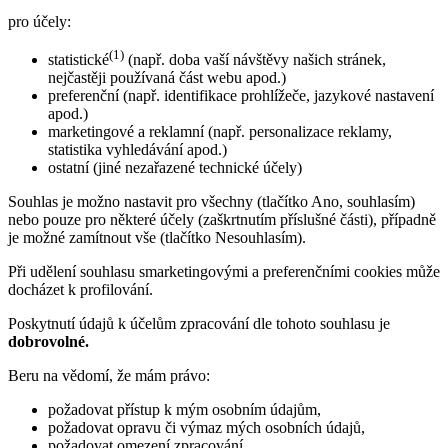
pro účely:
(1)
statistické
(např. doba vaší návštěvy našich stránek,
nejčastěji používaná část webu apod.)
preferenční (např. identifikace prohlížeče, jazykové nastavení
apod.)
marketingové a reklamní (např. personalizace reklamy,
statistika vyhledávání apod.)
ostatní (jiné nezařazené technické účely)
Souhlas je možno nastavit pro všechny (tlačítko Ano, souhlasím)
nebo pouze pro některé účely (zaškrtnutím příslušné části), případně
je možné zamítnout vše (tlačítko Nesouhlasím).
Při udělení souhlasu smarketingovými a preferenčními cookies může
docházet k profilování.
Poskytnutí údajů k účelům zpracování dle tohoto souhlasu je
dobrovolné.
Beru na vědomí, že mám právo:
požadovat přístup k mým osobním údajům,
požadovat opravu či výmaz mých osobních údajů,
požadovat omezení zpracování,