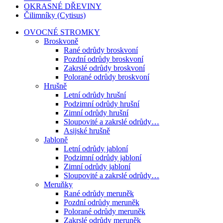
OKRASNÉ DŘEVINY
Čilimníky (Cytisus)
OVOCNÉ STROMKY
Broskvoně
Rané odrůdy broskvoní
Pozdní odrůdy broskvoní
Zakrslé odrůdy broskvoní
Polorané odrůdy broskvoní
Hrušně
Letní odrůdy hrušní
Podzimní odrůdy hrušní
Zimní odrůdy hrušní
Sloupovité a zakrslé odrůdy…
Asijské hrušně
Jabloně
Letní odrůdy jabloní
Podzimní odrůdy jabloní
Zimní odrůdy jabloní
Sloupovité a zakrslé odrůdy…
Meruňky
Rané odrůdy meruněk
Pozdní odrůdy meruněk
Polorané odrůdy meruněk
Zakrslé odrůdy meruněk