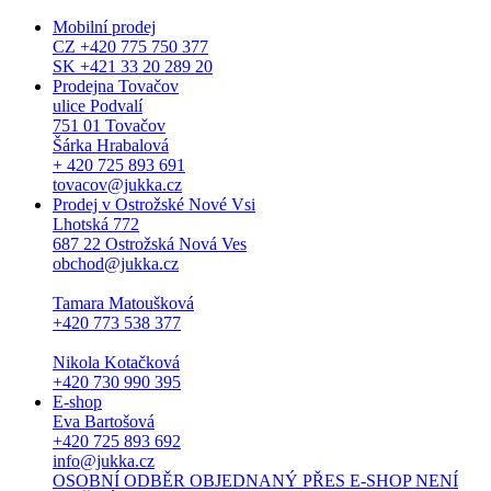
Mobilní prodej
CZ +420 775 750 377
SK +421 33 20 289 20
Prodejna Tovačov
ulice Podvalí
751 01 Tovačov
Šárka Hrabalová
+ 420 725 893 691
tovacov@jukka.cz
Prodej v Ostrožské Nové Vsi
Lhotská 772
687 22 Ostrožská Nová Ves
obchod@jukka.cz
Tamara Matoušková
+420 773 538 377
Nikola Kotačková
+420 730 990 395
E-shop
Eva Bartošová
+420 725 893 692
info@jukka.cz
OSOBNÍ ODBĚR OBJEDNANÝ PŘES E-SHOP NENÍ