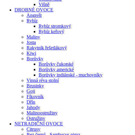
Višně
DROBNÉ OVOCE
Angrešt
Rybíz
Rybíz stromkový
Rybíz keřový
Maliny
Josta
Rakytník řešetlákový
Kiwi
Borůvky
Borůvky čukotské
Borůvky americké
Borůvky indiánské - muchovníky
Vinná réva stolní
Brusinky
Goji
Fíkovník
Dřín
Jahody
Malinoostružiny
Ostružiny
NETRADIČNÍ OVOCE
Citrusy
Bez černý - Sambucus nigra