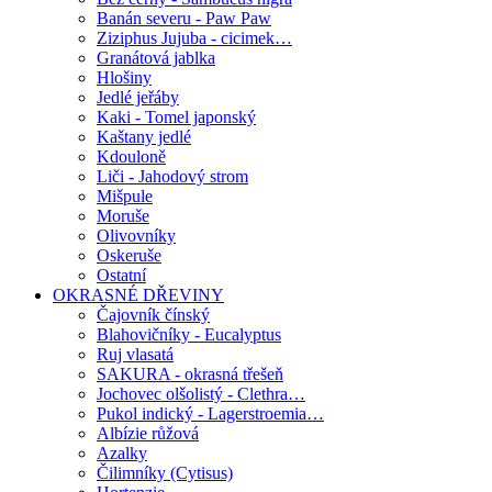
Banán severu - Paw Paw
Ziziphus Jujuba - cicimek…
Granátová jablka
Hlošiny
Jedlé jeřáby
Kaki - Tomel japonský
Kaštany jedlé
Kdouloně
Liči - Jahodový strom
Mišpule
Moruše
Olivovníky
Oskeruše
Ostatní
OKRASNÉ DŘEVINY
Čajovník čínský
Blahovičníky - Eucalyptus
Ruj vlasatá
SAKURA - okrasná třešeň
Jochovec olšolistý - Clethra…
Pukol indický - Lagerstroemia…
Albízie růžová
Azalky
Čilimníky (Cytisus)