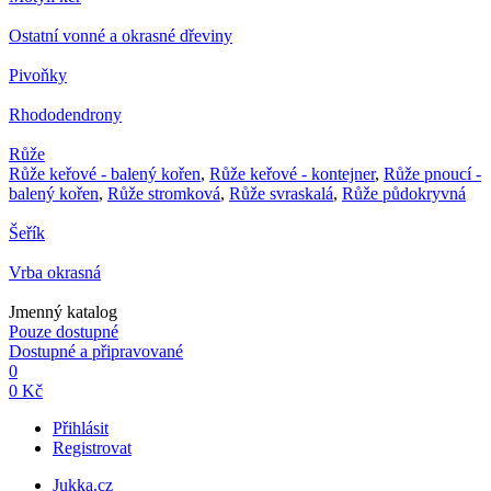
Ostatní vonné a okrasné dřeviny
Pivoňky
Rhododendrony
Růže
Růže keřové - balený kořen
,
Růže keřové - kontejner
,
Růže pnoucí -
balený kořen
,
Růže stromková
,
Růže svraskalá
,
Růže půdokryvná
Šeřík
Vrba okrasná
Jmenný katalog
Pouze dostupné
Dostupné a připravované
0
0 Kč
Přihlásit
Registrovat
Jukka.cz