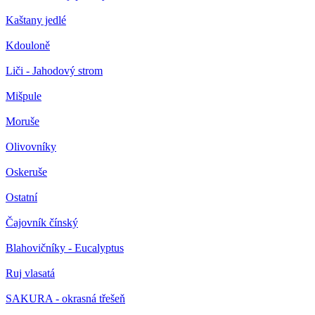
Kaštany jedlé
Kdouloně
Liči - Jahodový strom
Mišpule
Moruše
Olivovníky
Oskeruše
Ostatní
Čajovník čínský
Blahovičníky - Eucalyptus
Ruj vlasatá
SAKURA - okrasná třešeň