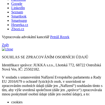
Google
LinkedIn
Seznam
Smartlook
Smartsupp
Heureka.cz
Zbozi.cz
Vypracovala advokátní kancelář
Petráš Rezek
Zpět
SOUHLAS SE ZPRACOVÁNÍM OSOBNÍCH ÚDAJŮ
Identifikace správce: JUKKA s.r.o., Lhotská 772, 68722 Ostrožská
Nová Ves, IČ: 25502182.
V souladu s ustanoveními Nařízení Evropského parlamentu a Rady
EU 2016/679 o ochraně fyzických osob, v souvislosti se
zpracováním osobních údajů (dále jen „Nařízení“) souhlasím tímto s
tím, aby výše uvedená společnost (dále jen „správce“) zpracovávala
mnou poskytnuté osobní údaje (dále jen osobní údaje), a to:
cookies