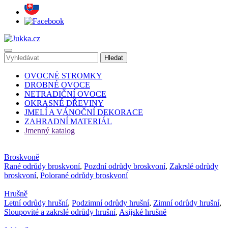
OVOCNÉ STROMKY
DROBNÉ OVOCE
NETRADIČNÍ OVOCE
OKRASNÉ DŘEVINY
JMELÍ A VÁNOČNÍ DEKORACE
ZAHRADNÍ MATERIÁL
Jmenný katalog
Broskvoně
Rané odrůdy broskvoní
,
Pozdní odrůdy broskvoní
,
Zakrslé odrůdy
broskvoní
,
Polorané odrůdy broskvoní
Hrušně
Letní odrůdy hrušní
,
Podzimní odrůdy hrušní
,
Zimní odrůdy hrušní
,
Sloupovité a zakrslé odrůdy hrušní
,
Asijské hrušně