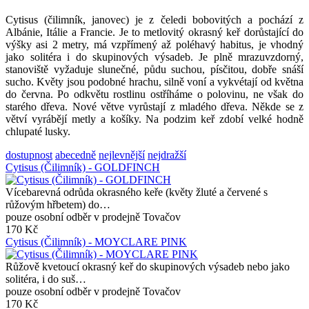
Cytisus (čilimník, janovec) je z čeledi bobovitých a pochází z
Albánie, Itálie a Francie. Je to metlovitý okrasný keř dorůstající do
výšky asi 2 metry, má vzpřímený až poléhavý habitus, je vhodný
jako solitéra i do skupinových výsadeb. Je plně mrazuvzdorný,
stanoviště vyžaduje slunečné, půdu suchou, písčitou, dobře snáší
sucho. Květy jsou podobné hrachu, silně voní a vykvétají od května
do června. Po odkvětu rostlinu ostříháme o polovinu, ne však do
starého dřeva. Nové větve vyrůstají z mladého dřeva. Někde se z
větví vyrábějí metly a košíky. Na podzim keř zdobí velké hodně
chlupaté lusky.
dostupnost
abecedně
nejlevnější
nejdražší
Cytisus (Čilimník) - GOLDFINCH
Vícebarevná odrůda okrasného keře (květy žluté a červené s
růžovým hřbetem) do…
pouze osobní odběr v prodejně Tovačov
170 Kč
Cytisus (Čilimník) - MOYCLARE PINK
Růžově kvetoucí okrasný keř do skupinových výsadeb nebo jako
solitéra, i do suš…
pouze osobní odběr v prodejně Tovačov
170 Kč