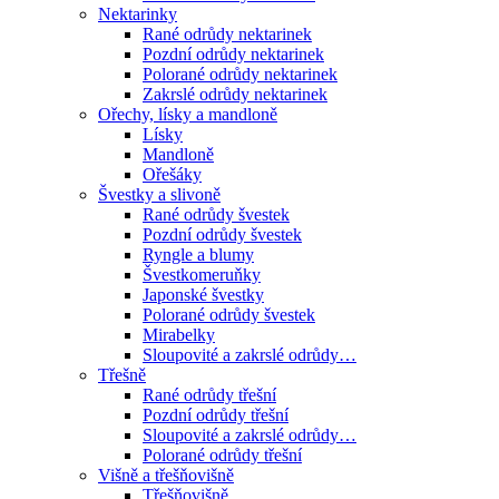
Nektarinky
Rané odrůdy nektarinek
Pozdní odrůdy nektarinek
Polorané odrůdy nektarinek
Zakrslé odrůdy nektarinek
Ořechy, lísky a mandloně
Lísky
Mandloně
Ořešáky
Švestky a slivoně
Rané odrůdy švestek
Pozdní odrůdy švestek
Ryngle a blumy
Švestkomeruňky
Japonské švestky
Polorané odrůdy švestek
Mirabelky
Sloupovité a zakrslé odrůdy…
Třešně
Rané odrůdy třešní
Pozdní odrůdy třešní
Sloupovité a zakrslé odrůdy…
Polorané odrůdy třešní
Višně a třešňovišně
Třešňovišně