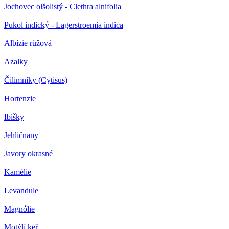
Jochovec olšolistý - Clethra alnifolia
Pukol indický - Lagerstroemia indica
Albízie růžová
Azalky
Čilimníky (Cytisus)
Hortenzie
Ibišky
Jehličnany
Javory okrasné
Kamélie
Levandule
Magnólie
Motýlí keř