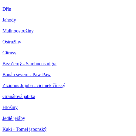
Dřín
Jahody
Malinoostružiny
Ostružiny
Citrusy
Bez černý - Sambucus nigra
Banán severu - Paw Paw
Ziziphus Jujuba - cicimek čínský
Granátová jablka
Hlošiny
Jedlé jeřáby
Kaki - Tomel japonský