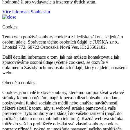
hodnotnější pro vydavatele a inzerenty třetích stran.
Více informací
Souhlasím
Cookies
Tento web používá soubory cookie a z hlediska zákona se jedná o
osobní údaje. Správcem těchto osobních údajů je JUKKA s.r.o.,
Lhotská 772, 68722 Ostrožská Nová Ves, IČ: 25502182.
Další detailní informace o tom, jak nás můžete kontaktovat a jak
zpracováváme osobní údaje (včetně cookies), se dozvíte v
dokumentu Zásady ochrany osobních údajů, který najdete na našem
webu.
Obecně o cookies
Cookies jsou malé textové soubory, které mohou používat webové
stránky k mnoha účelům, např. k personalizaci obsahu a reklam,
poskytování funkcí sociálních médií nebo analýze návštěvnosti,
některé slouží k tomu, aby si webová stránka pamatovala vaše
preference. Tyto soubory se ukládají do vašeho zařízení (např. do
počítače, tabletu nebo mobilního telefonu). Každá webová stránka
může do vašeho prohlížeče odesílat své vlastní soubory cookies
pouze v případě, pokud to umožňuje nastavení vašeho prohlížeče.