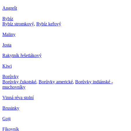
Angrešt
Rybíz
Rybíz stromkový
,
Rybíz keřový
Maliny
Josta
Rakytník řešetlákový
Kiwi
Borůvky
Borůvky čukotské
,
Borůvky americké
,
Borůvky indiánské -
muchovníky
Vinná réva stolní
Brusinky
Goji
Fíkovník