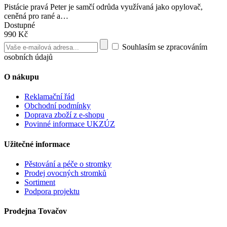
Pistácie pravá Peter je samčí odrůda využívaná jako opylovač,
ceněná pro rané a…
Dostupné
990 Kč
Souhlasím se zpracováním
osobních údajů
O nákupu
Reklamační řád
Obchodní podmínky
Doprava zboží z e-shopu
Povinné informace UKZÚZ
Užitečné informace
Pěstování a péče o stromky
Prodej ovocných stromků
Sortiment
Podpora projektu
Prodejna Tovačov