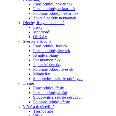
Rané odrůdy nektarinek
Pozdní odrůdy nektarinek
Polorané odrůdy nektarinek
Zakrslé odrůdy nektarinek
Ořechy, lísky a mandloně
Lísky
Mandloně
Ořešáky
Švestky a slivoně
Rané odrůdy švestek
Pozdní odrůdy švestek
Ryngle a blumy
Švestkomeruňky
Japonské švestky
Polorané odrůdy švestek
Mirabelky
Sloupovité a zakrslé odrůdy…
Třešně
Rané odrůdy třešní
Pozdní odrůdy třešní
Sloupovité a zakrslé odrůdy…
Polorané odrůdy třešní
Višně a třešňovišně
Třešňovišně
Višně