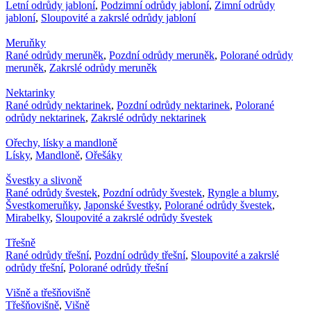
Letní odrůdy jabloní
,
Podzimní odrůdy jabloní
,
Zimní odrůdy
jabloní
,
Sloupovité a zakrslé odrůdy jabloní
Meruňky
Rané odrůdy meruněk
,
Pozdní odrůdy meruněk
,
Polorané odrůdy
meruněk
,
Zakrslé odrůdy meruněk
Nektarinky
Rané odrůdy nektarinek
,
Pozdní odrůdy nektarinek
,
Polorané
odrůdy nektarinek
,
Zakrslé odrůdy nektarinek
Ořechy, lísky a mandloně
Lísky
,
Mandloně
,
Ořešáky
Švestky a slivoně
Rané odrůdy švestek
,
Pozdní odrůdy švestek
,
Ryngle a blumy
,
Švestkomeruňky
,
Japonské švestky
,
Polorané odrůdy švestek
,
Mirabelky
,
Sloupovité a zakrslé odrůdy švestek
Třešně
Rané odrůdy třešní
,
Pozdní odrůdy třešní
,
Sloupovité a zakrslé
odrůdy třešní
,
Polorané odrůdy třešní
Višně a třešňovišně
Třešňovišně
,
Višně