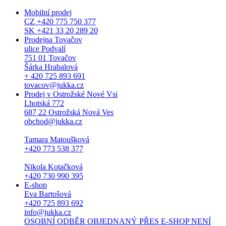
Mobilní prodej
CZ +420 775 750 377
SK +421 33 20 289 20
Prodejna Tovačov
ulice Podvalí
751 01 Tovačov
Šárka Hrabalová
+ 420 725 893 691
tovacov@jukka.cz
Prodej v Ostrožské Nové Vsi
Lhotská 772
687 22 Ostrožská Nová Ves
obchod@jukka.cz
Tamara Matoušková
+420 773 538 377
Nikola Kotačková
+420 730 990 395
E-shop
Eva Bartošová
+420 725 893 692
info@jukka.cz
OSOBNÍ ODBĚR OBJEDNANÝ PŘES E-SHOP NENÍ