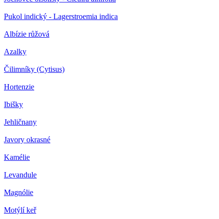
Pukol indický - Lagerstroemia indica
Albízie růžová
Azalky
Čilimníky (Cytisus)
Hortenzie
Ibišky
Jehličnany
Javory okrasné
Kamélie
Levandule
Magnólie
Motýlí keř