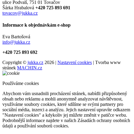
ulice Podvalí, 751 01 Tovačov
Šárka Hrabalová
+420 725 893 691
tovacov@jukka.cz
Informace k objednávkám e-shop
Eva Bartošová
info@jukka.cz
+420 725 893 692
Copyright ©
jukka.cz
2026 |
Nastavení cookies
| Tvorba www
stránek
MACHIN.cz
Používáme cookies
Abychom vám usnadnili procházení stránek, nabídli přizpůsobený
obsah nebo reklamu a mohli anonymně analyzovat návštěvnost,
využíváme soubory cookies, které sdílíme se svými partnery pro
sociální média, inzerci a analýzu. Jejich nastavení upravíte odkazem
"Nastavení cookies" a kdykoliv jej můžete změnit v patičce webu.
Podrobnější informace najdete v našich Zásadách ochrany osobních
údajů a používání souborů cookies.