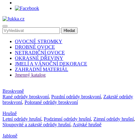
OVOCNÉ STROMKY
DROBNÉ OVOCE
NETRADIČNÍ OVOCE
OKRASNÉ DŘEVINY
JMELÍ A VÁNOČNÍ DEKORACE
ZAHRADNÍ MATERIÁL
Jmenný katalog
Broskvoně
Rané odrůdy broskvoní
,
Pozdní odrůdy broskvoní
,
Zakrslé odrůdy
broskvoní
,
Polorané odrůdy broskvoní
Hrušně
Letní odrůdy hrušní
,
Podzimní odrůdy hrušní
,
Zimní odrůdy hrušní
,
Sloupovité a zakrslé odrůdy hrušní
,
Asijské hrušně
Jabloně