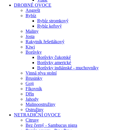
DROBNÉ OVOCE
Angrešt
Rybíz
Rybíz stromkový
Rybíz keřový
Maliny
Josta
Rakytník řešetlákový
Kiwi
Borůvky
Borůvky čukotské
Borůvky americké
Borůvky indiánské - muchovníky
Vinná réva stolní
Brusinky
Goji
Fíkovník
Dřín
Jahody
Malinoostružiny
Ostružiny
NETRADIČNÍ OVOCE
Citrusy
Bez černý - Sambucus nigra