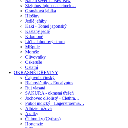
Banán severu - Paw Paw
Ziziphus Jujuba - cicimek…
Granátová jablka
Hlošiny
Jedlé jeřáby
Kaki - Tomel japonský
Kaštany jedlé
Kdouloně
Liči - Jahodový strom
Mišpule
Moruše
Olivovníky
Oskeruše
Ostatní
OKRASNÉ DŘEVINY
Čajovník čínský
Blahovičníky - Eucalyptus
Ruj vlasatá
SAKURA - okrasná třešeň
Jochovec olšolistý - Clethra…
Pukol indický - Lagerstroemia…
Albízie růžová
Azalky
Čilimníky (Cytisus)
Hortenzie