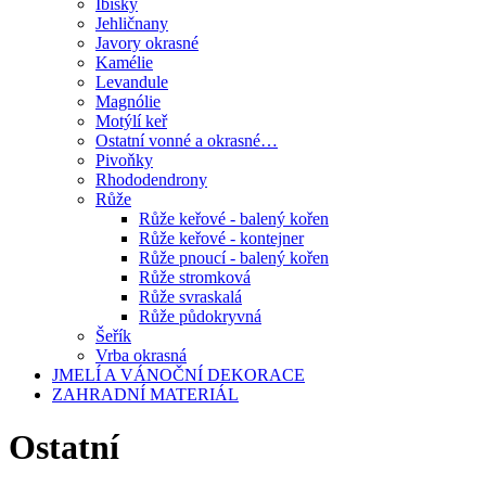
Ibišky
Jehličnany
Javory okrasné
Kamélie
Levandule
Magnólie
Motýlí keř
Ostatní vonné a okrasné…
Pivoňky
Rhododendrony
Růže
Růže keřové - balený kořen
Růže keřové - kontejner
Růže pnoucí - balený kořen
Růže stromková
Růže svraskalá
Růže půdokryvná
Šeřík
Vrba okrasná
JMELÍ A VÁNOČNÍ DEKORACE
ZAHRADNÍ MATERIÁL
Ostatní