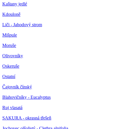
Kaštany jedlé
Kdouloně
Liči - Jahodový strom
Mišpule
Moruše
Olivovníky
Oskeruše
Ostatní
Čajovník čínský
Blahovičníky - Eucalyptus
Ruj vlasatá
SAKURA - okrasná třešeň
Jochovec olšolistý - Clethra alnifolia