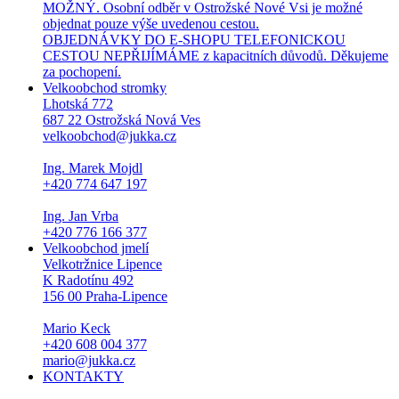
MOŽNÝ. Osobní odběr v Ostrožské Nové Vsi je možné
objednat pouze výše uvedenou cestou.
OBJEDNÁVKY DO E-SHOPU TELEFONICKOU
CESTOU NEPŘIJÍMÁME z kapacitních důvodů. Děkujeme
za pochopení.
Velkoobchod stromky
Lhotská 772
687 22 Ostrožská Nová Ves
velkoobchod@jukka.cz
Ing. Marek Mojdl
+420 774 647 197
Ing. Jan Vrba
+420 776 166 377
Velkoobchod jmelí
Velkotržnice Lipence
K Radotínu 492
156 00 Praha-Lipence
Mario Keck
+420 608 004 377
mario@jukka.cz
KONTAKTY