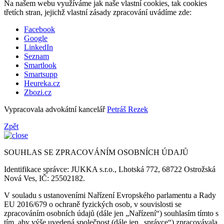
Na našem webu využíváme jak naše vlastní cookies, tak cookies
třetích stran, jejichž vlastní zásady zpracování uvádíme zde:
Facebook
Google
LinkedIn
Seznam
Smartlook
Smartsupp
Heureka.cz
Zbozi.cz
Vypracovala advokátní kancelář
Petráš Rezek
Zpět
SOUHLAS SE ZPRACOVÁNÍM OSOBNÍCH ÚDAJŮ
Identifikace správce: JUKKA s.r.o., Lhotská 772, 68722 Ostrožská
Nová Ves, IČ: 25502182.
V souladu s ustanoveními Nařízení Evropského parlamentu a Rady
EU 2016/679 o ochraně fyzických osob, v souvislosti se
zpracováním osobních údajů (dále jen „Nařízení“) souhlasím tímto s
tím, aby výše uvedená společnost (dále jen „správce“) zpracovávala