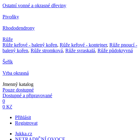
Ostatní vonné a okrasné dřeviny
Pivoňky
Rhododendrony
Růže
Růže keřové - balený kořen
,
Růže keřové - kontejner
,
Růže pnoucí -
balený kořen
,
Růže stromková
,
Růže svraskalá
,
Růže půdokryvná
Šeřík
Vrba okrasná
Jmenný katalog
Pouze dostupné
Dostupné a připravované
0
0 Kč
Přihlásit
Registrovat
Jukka.cz
NETRADIČNÍ OVOCE