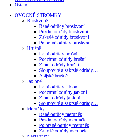
Ostatní
OVOCNÉ STROMKY
Broskvoně
Rané odrůdy broskvoní
Pozdní odrůdy broskvoní
Zakrslé odrůdy broskvoní
Polorané odrůdy broskvoní
Hrušně
Letní odrůdy hrušní
Podzimní odrůdy hrušní
Zimní odrůdy hrušní
Sloupovité a zakrslé odrůdy…
Asijské hrušně
Jabloně
Letní odrůdy jabloní
Podzimní odrůdy jabloní
Zimní odrůdy jabloní
Sloupovité a zakrslé odrůdy…
Meruňky
Rané odrůdy meruněk
Pozdní odrůdy meruněk
Polorané odrůdy meruněk
Zakrslé odrůdy meruněk
Nektarinky