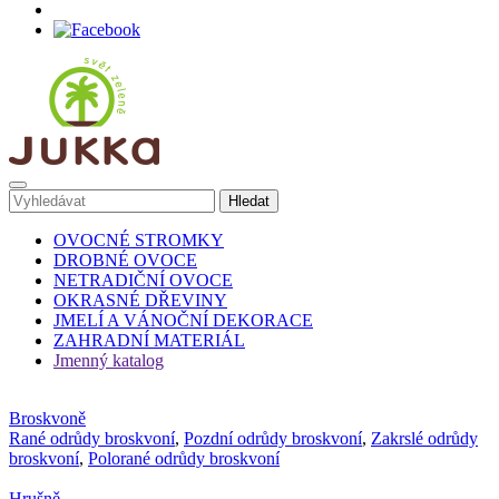
OVOCNÉ STROMKY
DROBNÉ OVOCE
NETRADIČNÍ OVOCE
OKRASNÉ DŘEVINY
JMELÍ A VÁNOČNÍ DEKORACE
ZAHRADNÍ MATERIÁL
Jmenný katalog
Broskvoně
Rané odrůdy broskvoní
,
Pozdní odrůdy broskvoní
,
Zakrslé odrůdy
broskvoní
,
Polorané odrůdy broskvoní
Hrušně