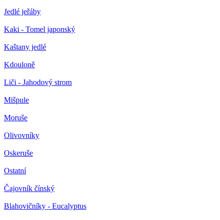
Jedlé jeřáby
Kaki - Tomel japonský
Kaštany jedlé
Kdouloně
Liči - Jahodový strom
Mišpule
Moruše
Olivovníky
Oskeruše
Ostatní
Čajovník čínský
Blahovičníky - Eucalyptus