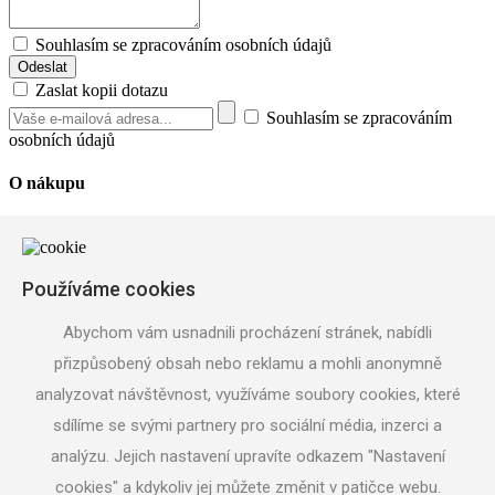
Souhlasím se zpracováním osobních údajů
Zaslat kopii dotazu
Souhlasím se zpracováním
osobních údajů
O nákupu
Reklamační řád
Obchodní podmínky
Doprava zboží z e-shopu
Povinné informace UKZÚZ
Používáme cookies
Užitečné informace
Abychom vám usnadnili procházení stránek, nabídli
přizpůsobený obsah nebo reklamu a mohli anonymně
Pěstování a péče o stromky
Prodej ovocných stromků
analyzovat návštěvnost, využíváme soubory cookies, které
Sortiment
sdílíme se svými partnery pro sociální média, inzerci a
Podpora projektu
analýzu. Jejich nastavení upravíte odkazem "Nastavení
Prodejna Tovačov
cookies" a kdykoliv jej můžete změnit v patičce webu.