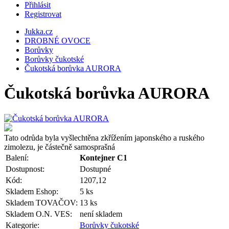
Přihlásit
Registrovat
Jukka.cz
DROBNÉ OVOCE
Borůvky
Borůvky čukotské
Čukotská borůvka AURORA
Čukotská borůvka AURORA
Tato odrůda byla vyšlechtěna zkřížením japonského a ruského
zimolezu, je částečně samosprašná
Balení:
Kontejner C1
Dostupnost:
Dostupné
Kód:
1207,12
Skladem Eshop:
5 ks
Skladem TOVAČOV:
13 ks
Skladem O.N. VES:
není skladem
Kategorie:
Borůvky čukotské