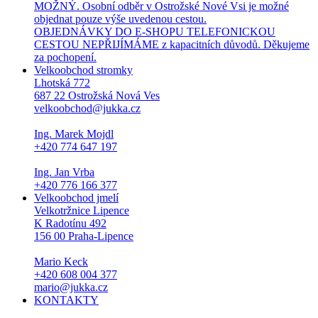
MOŽNÝ. Osobní odběr v Ostrožské Nové Vsi je možné
objednat pouze výše uvedenou cestou.
OBJEDNÁVKY DO E-SHOPU TELEFONICKOU
CESTOU NEPŘIJÍMÁME z kapacitních důvodů. Děkujeme
za pochopení.
Velkoobchod stromky
Lhotská 772
687 22 Ostrožská Nová Ves
velkoobchod@jukka.cz
Ing. Marek Mojdl
+420 774 647 197
Ing. Jan Vrba
+420 776 166 377
Velkoobchod jmelí
Velkotržnice Lipence
K Radotínu 492
156 00 Praha-Lipence
Mario Keck
+420 608 004 377
mario@jukka.cz
KONTAKTY