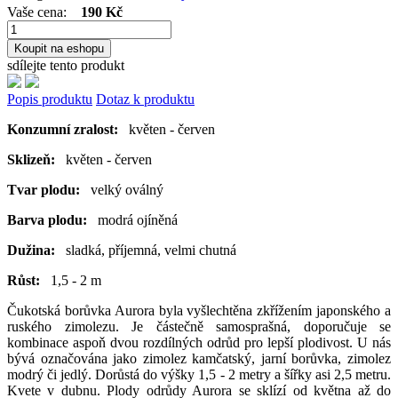
Vaše cena:
190 Kč
Koupit na eshopu
sdílejte tento produkt
Popis produktu
Dotaz k produktu
Konzumní zralost:
květen - červen
Sklizeň:
květen - červen
Tvar plodu:
velký oválný
Barva plodu:
modrá ojíněná
Dužina:
sladká, příjemná, velmi chutná
Růst:
1,5 - 2 m
Čukotská borůvka Aurora byla vyšlechtěna zkřížením japonského a
ruského zimolezu. Je částečně samosprašná, doporučuje se
kombinace aspoň dvou rozdílných odrůd pro lepší plodivost. U nás
bývá označována jako zimolez kamčatský, jarní borůvka, zimolez
modrý či jedlý. Dorůstá do výšky 1,5 - 2 metry a šířky asi 2,5 metru.
Kvete v dubnu. Plody odrůdy Aurora se sklízí od května až do