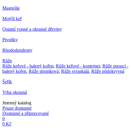
Magnólie
Motýlí keř
Ostatní vonné a okrasné dřeviny
Pivoňky
Rhododendrony
Růže
Růže keřové - balený kořen
,
Růže keřové - kontejner
,
Růže pnoucí -
balený kořen
,
Růže stromková
,
Růže svraskalá
,
Růže půdokryvná
Šeřík
Vrba okrasná
Jmenný katalog
Pouze dostupné
Dostupné a připravované
0
0 Kč