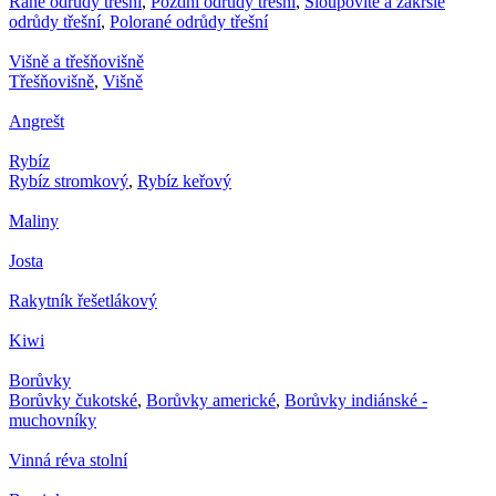
Rané odrůdy třešní
,
Pozdní odrůdy třešní
,
Sloupovité a zakrslé
odrůdy třešní
,
Polorané odrůdy třešní
Višně a třešňovišně
Třešňovišně
,
Višně
Angrešt
Rybíz
Rybíz stromkový
,
Rybíz keřový
Maliny
Josta
Rakytník řešetlákový
Kiwi
Borůvky
Borůvky čukotské
,
Borůvky americké
,
Borůvky indiánské -
muchovníky
Vinná réva stolní