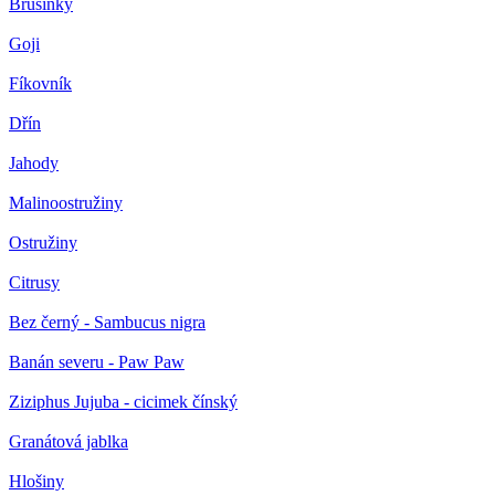
Brusinky
Goji
Fíkovník
Dřín
Jahody
Malinoostružiny
Ostružiny
Citrusy
Bez černý - Sambucus nigra
Banán severu - Paw Paw
Ziziphus Jujuba - cicimek čínský
Granátová jablka
Hlošiny