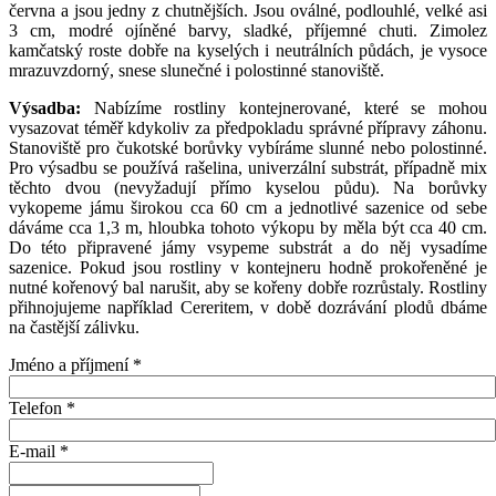
června a jsou jedny z chutnějších. Jsou oválné, podlouhlé, velké asi
3 cm, modré ojíněné barvy, sladké, příjemné chuti. Zimolez
kamčatský roste dobře na kyselých i neutrálních půdách, je vysoce
mrazuvzdorný, snese slunečné i polostinné stanoviště.
Výsadba:
Nabízíme rostliny kontejnerované, které se mohou
vysazovat téměř kdykoliv za předpokladu správné přípravy záhonu.
Stanoviště pro čukotské borůvky vybíráme slunné nebo polostinné.
Pro výsadbu se používá rašelina, univerzální substrát, případně mix
těchto dvou (nevyžadují přímo kyselou půdu). Na borůvky
vykopeme jámu širokou cca 60 cm a jednotlivé sazenice od sebe
dáváme cca 1,3 m, hloubka tohoto výkopu by měla být cca 40 cm.
Do této připravené jámy vsypeme substrát a do něj vysadíme
sazenice. Pokud jsou rostliny v kontejneru hodně prokořeněné je
nutné kořenový bal narušit, aby se kořeny dobře rozrůstaly. Rostliny
přihnojujeme například Cereritem, v době dozrávání plodů dbáme
na častější zálivku.
Jméno a příjmení
*
Telefon
*
E-mail
*