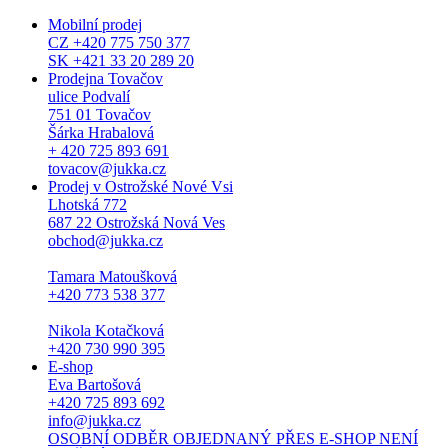
Mobilní prodej
CZ +420 775 750 377
SK +421 33 20 289 20
Prodejna Tovačov
ulice Podvalí
751 01 Tovačov
Šárka Hrabalová
+ 420 725 893 691
tovacov@jukka.cz
Prodej v Ostrožské Nové Vsi
Lhotská 772
687 22 Ostrožská Nová Ves
obchod@jukka.cz
Tamara Matoušková
+420 773 538 377
Nikola Kotačková
+420 730 990 395
E-shop
Eva Bartošová
+420 725 893 692
info@jukka.cz
OSOBNÍ ODBĚR OBJEDNANÝ PŘES E-SHOP NENÍ