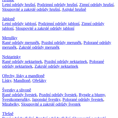
Letní odrůdy hrušní
,
Podzimní odrůdy hrušní
,
Zimní odrůdy hrušní
,
Sloupovité a zakrslé odrůdy hrušní
,
Asijské hrušně
Jabloně
Letní odrůdy jabloní
,
Podzimní odrůdy jabloní
,
Zimní odrůdy
jabloní
,
Sloupovité a zakrslé odrůdy jabloní
Meruňky
Rané odrůdy meruněk
,
Pozdní odrůdy meruněk
,
Polorané odrůdy
meruněk
,
Zakrslé odrůdy meruněk
Nektarinky
Rané odrůdy nektarinek
,
Pozdní odrůdy nektarinek
,
Polorané
odrůdy nektarinek
,
Zakrslé odrůdy nektarinek
Ořechy, lísky a mandloně
Lísky
,
Mandloně
,
Ořešáky
Švestky a slivoně
Rané odrůdy švestek
,
Pozdní odrůdy švestek
,
Ryngle a blumy
,
Švestkomeruňky
,
Japonské švestky
,
Polorané odrůdy švestek
,
Mirabelky
,
Sloupovité a zakrslé odrůdy švestek
Třešně