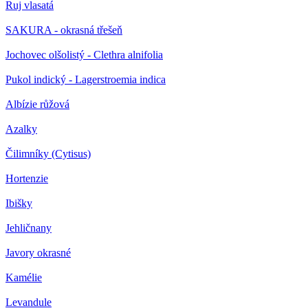
Ruj vlasatá
SAKURA - okrasná třešeň
Jochovec olšolistý - Clethra alnifolia
Pukol indický - Lagerstroemia indica
Albízie růžová
Azalky
Čilimníky (Cytisus)
Hortenzie
Ibišky
Jehličnany
Javory okrasné
Kamélie
Levandule