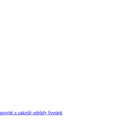
povité a zakrslé odrůdy švestek