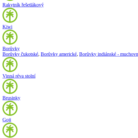
Rakytník řešetlákový
Kiwi
Borůvky
Borůvky čukotské
,
Borůvky americké
,
Borůvky indiánské - muchovn
Vinná réva stolní
Brusinky
Goji