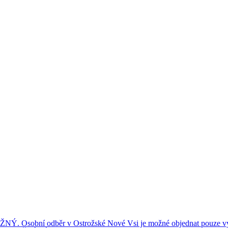
ní odběr v Ostrožské Nové Vsi je možné objednat pouze výše