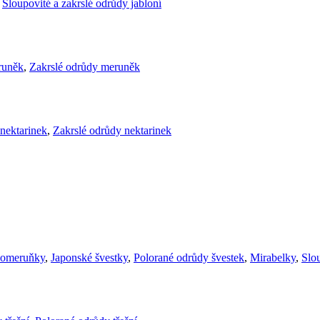
,
Sloupovité a zakrslé odrůdy jabloní
runěk
,
Zakrslé odrůdy meruněk
nektarinek
,
Zakrslé odrůdy nektarinek
komeruňky
,
Japonské švestky
,
Polorané odrůdy švestek
,
Mirabelky
,
Slou