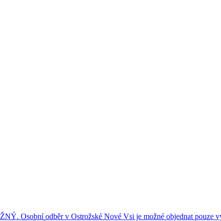
ní odběr v Ostrožské Nové Vsi je možné objednat pouze výše