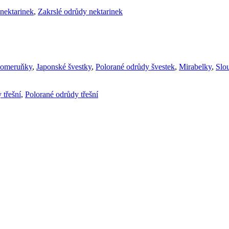
nektarinek
,
Zakrslé odrůdy nektarinek
komeruňky
,
Japonské švestky
,
Polorané odrůdy švestek
,
Mirabelky
,
Slou
 třešní
,
Polorané odrůdy třešní