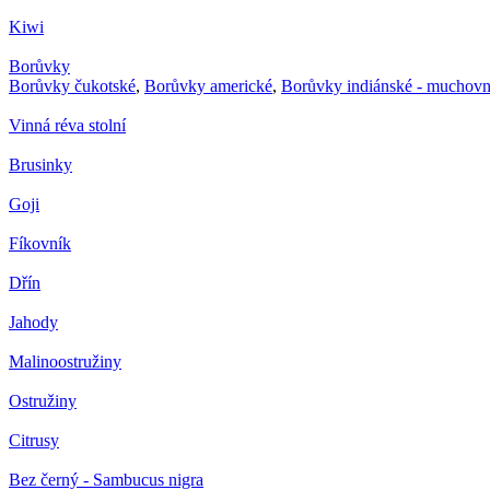
Kiwi
Borůvky
Borůvky čukotské
,
Borůvky americké
,
Borůvky indiánské - muchovn
Vinná réva stolní
Brusinky
Goji
Fíkovník
Dřín
Jahody
Malinoostružiny
Ostružiny
Citrusy
Bez černý - Sambucus nigra