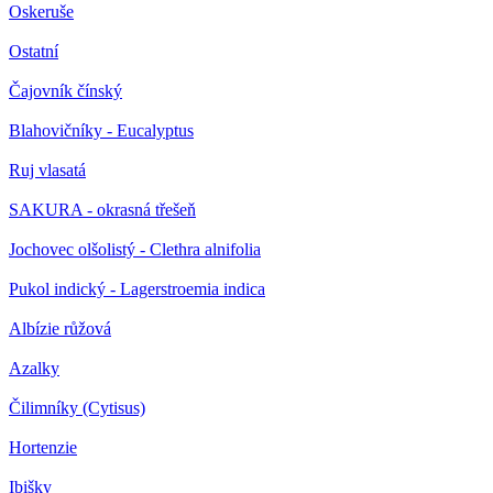
Oskeruše
Ostatní
Čajovník čínský
Blahovičníky - Eucalyptus
Ruj vlasatá
SAKURA - okrasná třešeň
Jochovec olšolistý - Clethra alnifolia
Pukol indický - Lagerstroemia indica
Albízie růžová
Azalky
Čilimníky (Cytisus)
Hortenzie
Ibišky