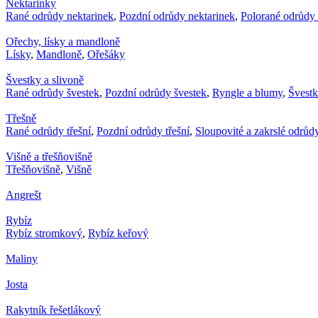
Nektarinky
Rané odrůdy nektarinek
,
Pozdní odrůdy nektarinek
,
Polorané odrůdy 
Ořechy, lísky a mandloně
Lísky
,
Mandloně
,
Ořešáky
Švestky a slivoně
Rané odrůdy švestek
,
Pozdní odrůdy švestek
,
Ryngle a blumy
,
Švest
Třešně
Rané odrůdy třešní
,
Pozdní odrůdy třešní
,
Sloupovité a zakrslé odrůdy
Višně a třešňovišně
Třešňovišně
,
Višně
Angrešt
Rybíz
Rybíz stromkový
,
Rybíz keřový
Maliny
Josta
Rakytník řešetlákový