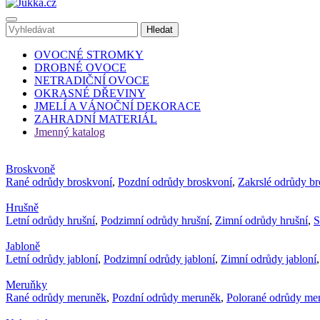
OVOCNÉ STROMKY
DROBNÉ OVOCE
NETRADIČNÍ OVOCE
OKRASNÉ DŘEVINY
JMELÍ A VÁNOČNÍ DEKORACE
ZAHRADNÍ MATERIÁL
Jmenný katalog
Broskvoně
Rané odrůdy broskvoní
,
Pozdní odrůdy broskvoní
,
Zakrslé odrůdy b
Hrušně
Letní odrůdy hrušní
,
Podzimní odrůdy hrušní
,
Zimní odrůdy hrušní
,
S
Jabloně
Letní odrůdy jabloní
,
Podzimní odrůdy jabloní
,
Zimní odrůdy jabloní
Meruňky
Rané odrůdy meruněk
,
Pozdní odrůdy meruněk
,
Polorané odrůdy me