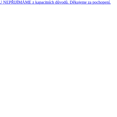
JÍMÁME z kapacitních důvodů. Děkujeme za pochopení.