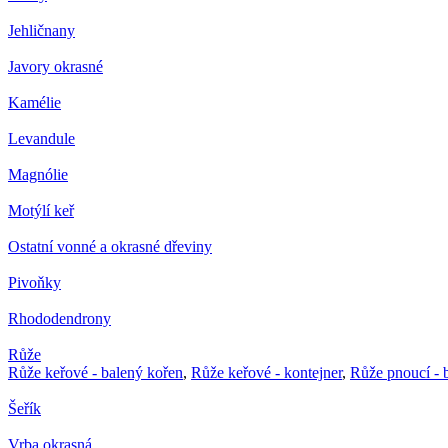
Jehličnany
Javory okrasné
Kamélie
Levandule
Magnólie
Motýlí keř
Ostatní vonné a okrasné dřeviny
Pivoňky
Rhododendrony
Růže
Růže keřové - balený kořen
,
Růže keřové - kontejner
,
Růže pnoucí - 
Šeřík
Vrba okrasná