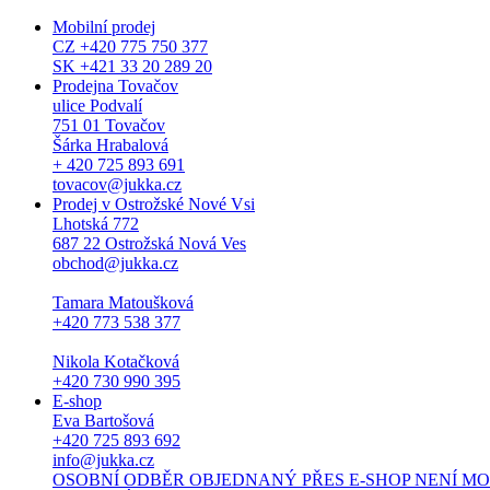
Mobilní prodej
CZ +420 775 750 377
SK +421 33 20 289 20
Prodejna Tovačov
ulice Podvalí
751 01 Tovačov
Šárka Hrabalová
+ 420 725 893 691
tovacov@jukka.cz
Prodej v Ostrožské Nové Vsi
Lhotská 772
687 22 Ostrožská Nová Ves
obchod@jukka.cz
Tamara Matoušková
+420 773 538 377
Nikola Kotačková
+420 730 990 395
E-shop
Eva Bartošová
+420 725 893 692
info@jukka.cz
OSOBNÍ ODBĚR OBJEDNANÝ PŘES E-SHOP NENÍ MOŽNÝ. Osob