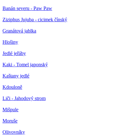
Banán severu - Paw Paw
Ziziphus Jujuba - cicimek čínský
Granátová jablka
Hlošiny
Jedlé jeřáby
Kaki - Tomel japonský
Kaštany jedlé
Kdouloně
Liči - Jahodový strom
Mišpule
Moruše
Olivovníky