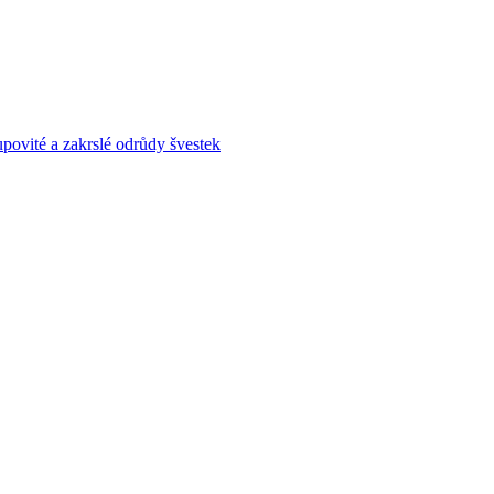
povité a zakrslé odrůdy švestek