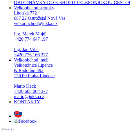
OBJEDNÁVKY DO E-SHOPU TELEFONICKOU CESTOU NEPŘI
Velkoobchod stromky
Lhotská 772
687 22 Ostrožská Nová Ves
velkoobchod@jukka.cz
Ing. Marek Mojdl
+420 774 647 197
Ing. Jan Vrba
+420 776 166 377
Velkoobchod jmelí
Velkotržnice Lipence
K Radotínu 492
156 00 Praha-Lipence
Mario Keck
+420 608 004 377
mario@jukka.cz
KONTAKTY