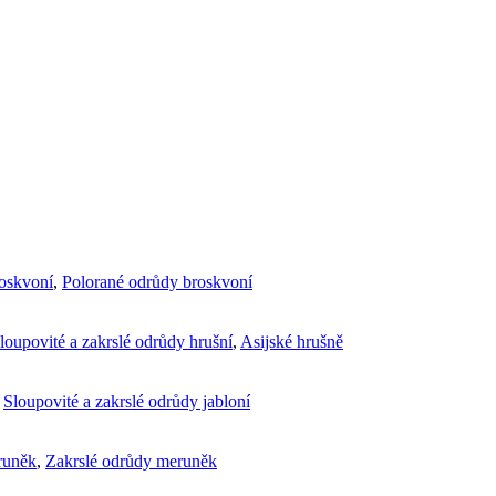
roskvoní
,
Polorané odrůdy broskvoní
loupovité a zakrslé odrůdy hrušní
,
Asijské hrušně
,
Sloupovité a zakrslé odrůdy jabloní
runěk
,
Zakrslé odrůdy meruněk