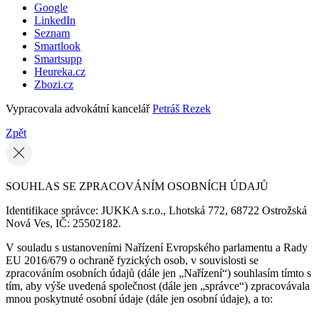
Google
LinkedIn
Seznam
Smartlook
Smartsupp
Heureka.cz
Zbozi.cz
Vypracovala advokátní kancelář
Petráš Rezek
Zpět
SOUHLAS SE ZPRACOVÁNÍM OSOBNÍCH ÚDAJŮ
Identifikace správce: JUKKA s.r.o., Lhotská 772, 68722 Ostrožská
Nová Ves, IČ: 25502182.
V souladu s ustanoveními Nařízení Evropského parlamentu a Rady
EU 2016/679 o ochraně fyzických osob, v souvislosti se
zpracováním osobních údajů (dále jen „Nařízení“) souhlasím tímto s
tím, aby výše uvedená společnost (dále jen „správce“) zpracovávala
mnou poskytnuté osobní údaje (dále jen osobní údaje), a to: