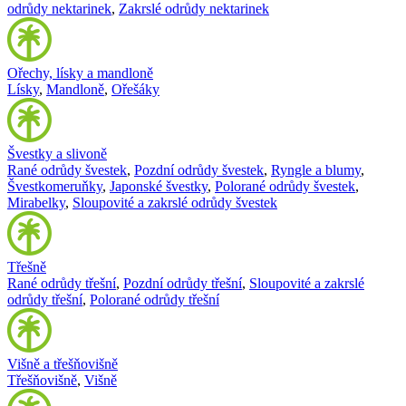
odrůdy nektarinek
,
Zakrslé odrůdy nektarinek
Ořechy, lísky a mandloně
Lísky
,
Mandloně
,
Ořešáky
Švestky a slivoně
Rané odrůdy švestek
,
Pozdní odrůdy švestek
,
Ryngle a blumy
,
Švestkomeruňky
,
Japonské švestky
,
Polorané odrůdy švestek
,
Mirabelky
,
Sloupovité a zakrslé odrůdy švestek
Třešně
Rané odrůdy třešní
,
Pozdní odrůdy třešní
,
Sloupovité a zakrslé
odrůdy třešní
,
Polorané odrůdy třešní
Višně a třešňovišně
Třešňovišně
,
Višně