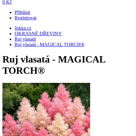
0 Kč
Přihlásit
Registrovat
Jukka.cz
OKRASNÉ DŘEVINY
Ruj vlasatá
Ruj vlasatá - MAGICAL TORCH®
Ruj vlasatá - MAGICAL
TORCH®