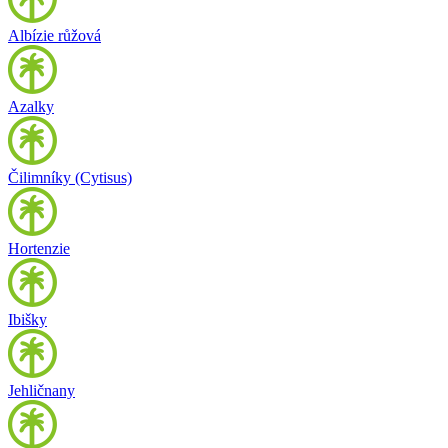
Albízie růžová
Azalky
Čilimníky (Cytisus)
Hortenzie
Ibišky
Jehličnany