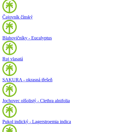
Čajovník čínský
Blahovičníky - Eucalyptus
Ruj vlasatá
SAKURA - okrasná třešeň
Jochovec olšolistý - Clethra alnifolia
Pukol indický - Lagerstroemia indica