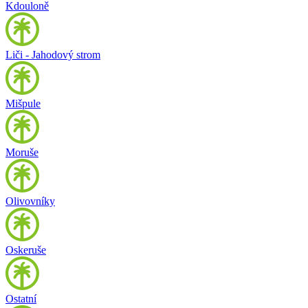
Kdouloně
Liči - Jahodový strom
Mišpule
Moruše
Olivovníky
Oskeruše
Ostatní