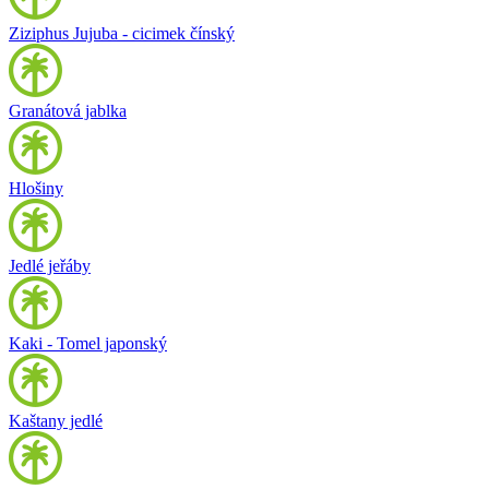
Ziziphus Jujuba - cicimek čínský
Granátová jablka
Hlošiny
Jedlé jeřáby
Kaki - Tomel japonský
Kaštany jedlé