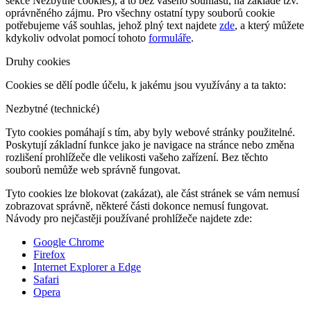
sekce Nezbytné cookies), a to bez vašeho souhlasu, na základě tzv.
oprávněného zájmu. Pro všechny ostatní typy souborů cookie
potřebujeme váš souhlas, jehož plný text najdete
zde
, a který můžete
kdykoliv odvolat pomocí tohoto
formuláře
.
Druhy cookies
Cookies se dělí podle účelu, k jakému jsou využívány a ta takto:
Nezbytné (technické)
Tyto cookies pomáhají s tím, aby byly webové stránky použitelné.
Poskytují základní funkce jako je navigace na stránce nebo změna
rozlišení prohlížeče dle velikosti vašeho zařízení. Bez těchto
souborů nemůže web správně fungovat.
Tyto cookies lze blokovat (zakázat), ale část stránek se vám nemusí
zobrazovat správně, některé části dokonce nemusí fungovat.
Návody pro nejčastěji používané prohlížeče najdete zde:
Google Chrome
Firefox
Internet Explorer a Edge
Safari
Opera