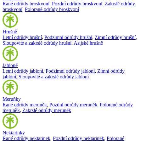
Rané odrůdy broskvoní
,
Pozdní odrůdy broskvoní
,
Zakrslé odrůdy
broskvoní
,
Polorané odrůdy broskvoní
Hrušně
Letní odrůdy hrušní
,
Podzimní odrůdy hrušní
,
Zimní odrůdy hrušní
,
Sloupovité a zakrslé odrůdy hrušní
,
Asijské hrušně
Jabloně
Letní odrůdy jabloní
,
Podzimní odrůdy jabloní
,
Zimní odrůdy
jabloní
,
Sloupovité a zakrslé odrůdy jabloní
Meruňky
Rané odrůdy meruněk
,
Pozdní odrůdy meruněk
,
Polorané odrůdy
meruněk
,
Zakrslé odrůdy meruněk
Nektarinky
Rané odrůdy nektarinek
,
Pozdní odrůdy nektarinek
,
Polorané