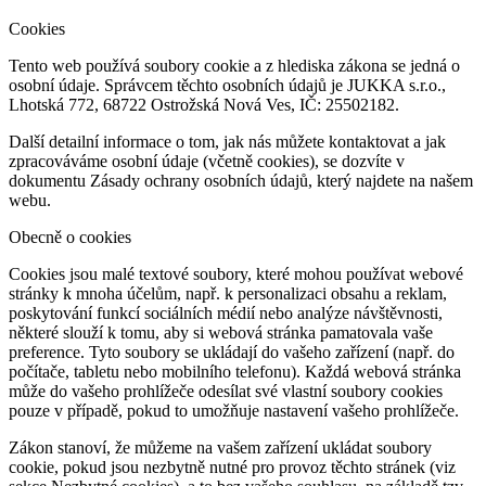
Cookies
Tento web používá soubory cookie a z hlediska zákona se jedná o
osobní údaje. Správcem těchto osobních údajů je JUKKA s.r.o.,
Lhotská 772, 68722 Ostrožská Nová Ves, IČ: 25502182.
Další detailní informace o tom, jak nás můžete kontaktovat a jak
zpracováváme osobní údaje (včetně cookies), se dozvíte v
dokumentu Zásady ochrany osobních údajů, který najdete na našem
webu.
Obecně o cookies
Cookies jsou malé textové soubory, které mohou používat webové
stránky k mnoha účelům, např. k personalizaci obsahu a reklam,
poskytování funkcí sociálních médií nebo analýze návštěvnosti,
některé slouží k tomu, aby si webová stránka pamatovala vaše
preference. Tyto soubory se ukládají do vašeho zařízení (např. do
počítače, tabletu nebo mobilního telefonu). Každá webová stránka
může do vašeho prohlížeče odesílat své vlastní soubory cookies
pouze v případě, pokud to umožňuje nastavení vašeho prohlížeče.
Zákon stanoví, že můžeme na vašem zařízení ukládat soubory
cookie, pokud jsou nezbytně nutné pro provoz těchto stránek (viz