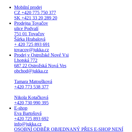
Mobilní prodej
CZ +420 775 750 377
SK +421 33 20 289 20
Prodejna Tovačov
ulice Podvalí
751 01 Tovačov
Šárka Hrabalová
+ 420 725 893 691
tovacov@jukka.cz
Prodej v Ostrožské Nové Vsi
Lhotská 772
687 22 Ostrožská Nová Ves
obchod@jukka.cz
Tamara Matoušková
+420 773 538 377
Nikola Kotačková
+420 730 990 395
E-shop
Eva Bartošová
+420 725 893 692
info@jukka.cz
OSOBNÍ ODBĚR OBJEDNANÝ PŘES E-SHOP NENÍ