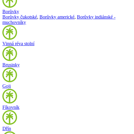
Borůvky
Borůvky čukotské
,
Borůvky americké
,
Borůvky indiánské -
muchovníky
Vinná réva stolní
Brusinky
Goji
Fíkovník
Dřín