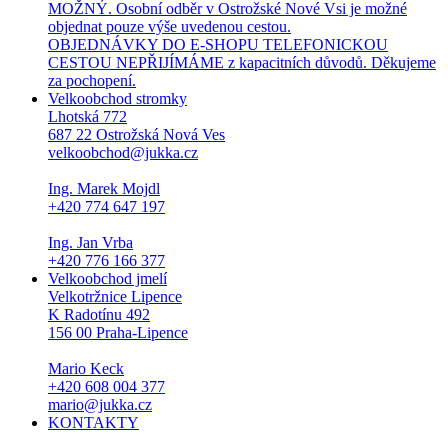
MOŽNÝ. Osobní odběr v Ostrožské Nové Vsi je možné
objednat pouze výše uvedenou cestou.
OBJEDNÁVKY DO E-SHOPU TELEFONICKOU
CESTOU NEPŘIJÍMÁME z kapacitních důvodů. Děkujeme
za pochopení.
Velkoobchod stromky
Lhotská 772
687 22 Ostrožská Nová Ves
velkoobchod@jukka.cz
Ing. Marek Mojdl
+420 774 647 197
Ing. Jan Vrba
+420 776 166 377
Velkoobchod jmelí
Velkotržnice Lipence
K Radotínu 492
156 00 Praha-Lipence
Mario Keck
+420 608 004 377
mario@jukka.cz
KONTAKTY