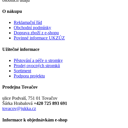
osobních údajů
O nákupu
Reklamační řád
Obchodní podmínky
Doprava zboží z e-shopu
Povinné informace UKZÚZ
Užitečné informace
Pěstování a péče o stromky
Prodej ovocných stromků
Sortiment
Podpora projektu
Prodejna Tovačov
ulice Podvalí, 751 01 Tovačov
Šárka Hrabalová
+420 725 893 691
tovacov@jukka.cz
Informace k objednávkám e-shop