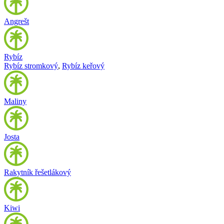
Angrešt
Rybíz
Rybíz stromkový
,
Rybíz keřový
Maliny
Josta
Rakytník řešetlákový
Kiwi