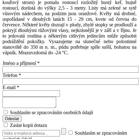
kouřový strom) je pomalu rostoucí rozložitý hustý keř, bujně
rostoucí, dorůstá do výšky 2,5 - 3 metry. Listy má zelené se sytě
vínovým nádechem, na podzim jsou oranžové. Květy má drobné,
uspořádané v dlouhých latách 15 - 29 cm, kvete od června do
července. Některé květy dozrají v plody, zbylé stopky se prodlouží a
pokryjí dlouhými růžovými vlasy, nejkrásnější je v září a v říjnu. Je
to jedovatá rostlina a některým citlivým jedincům může způsobit
podráždění pokožky. Vysazujeme na slunečné nebo polostinné
stanoviště do 350 m n. m., půdu potřebuje spíše sušší, bohatou na
vápník. Mrazuvzdorná do -24 °C.
Jméno a příjmení
*
Telefon
*
E-mail
*
Souhlasím se zpracováním osobních údajů
Zaslat kopii dotazu
Souhlasím se zpracováním