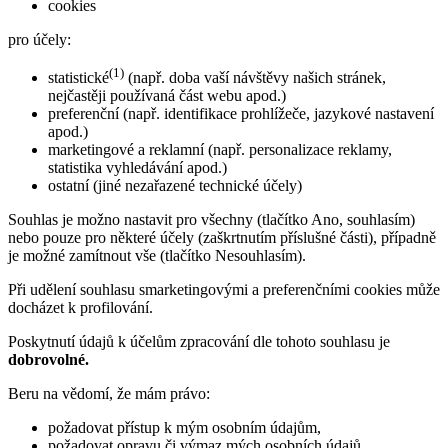
cookies
pro účely:
(1)
statistické
(např. doba vaší návštěvy našich stránek,
nejčastěji používaná část webu apod.)
preferenční (např. identifikace prohlížeče, jazykové nastavení
apod.)
marketingové a reklamní (např. personalizace reklamy,
statistika vyhledávání apod.)
ostatní (jiné nezařazené technické účely)
Souhlas je možno nastavit pro všechny (tlačítko Ano, souhlasím)
nebo pouze pro některé účely (zaškrtnutím příslušné části), případně
je možné zamítnout vše (tlačítko Nesouhlasím).
Při udělení souhlasu smarketingovými a preferenčními cookies může
docházet k profilování.
Poskytnutí údajů k účelům zpracování dle tohoto souhlasu je
dobrovolné.
Beru na vědomí, že mám právo:
požadovat přístup k mým osobním údajům,
požadovat opravu či výmaz mých osobních údajů,