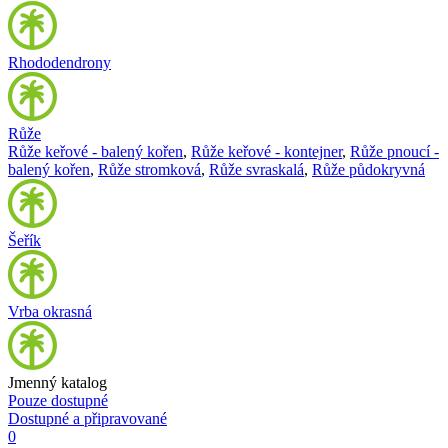
Rhododendrony
Růže
Růže keřové - balený kořen
,
Růže keřové - kontejner
,
Růže pnoucí -
balený kořen
,
Růže stromková
,
Růže svraskalá
,
Růže půdokryvná
Šeřík
Vrba okrasná
Jmenný katalog
Pouze dostupné
Dostupné a připravované
0