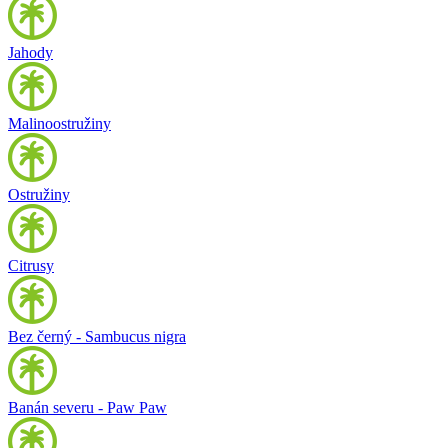
Jahody
Malinoostružiny
Ostružiny
Citrusy
Bez černý - Sambucus nigra
Banán severu - Paw Paw