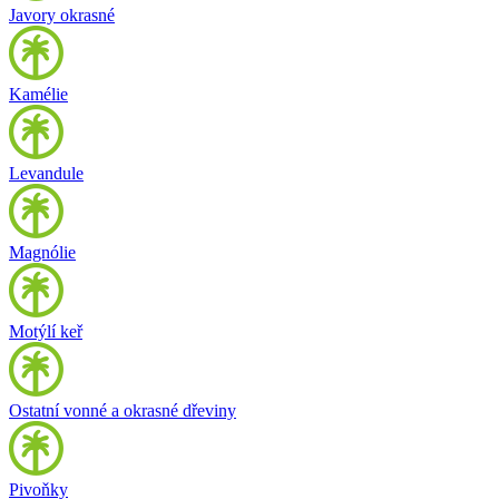
Javory okrasné
Kamélie
Levandule
Magnólie
Motýlí keř
Ostatní vonné a okrasné dřeviny
Pivoňky