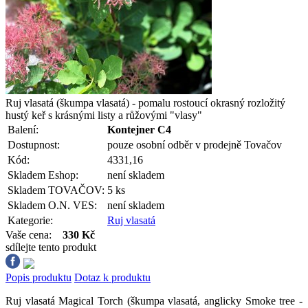
Ruj vlasatá (škumpa vlasatá) - pomalu rostoucí okrasný rozložitý
hustý keř s krásnými listy a růžovými "vlasy"
Balení:
Kontejner C4
Dostupnost:
pouze osobní odběr v prodejně Tovačov
Kód:
4331,16
Skladem Eshop:
není skladem
Skladem TOVAČOV:
5 ks
Skladem O.N. VES:
není skladem
Kategorie:
Ruj vlasatá
Vaše cena:
330 Kč
sdílejte tento produkt
Popis produktu
Dotaz k produktu
Ruj vlasatá Magical Torch (škumpa vlasatá, anglicky Smoke tree -