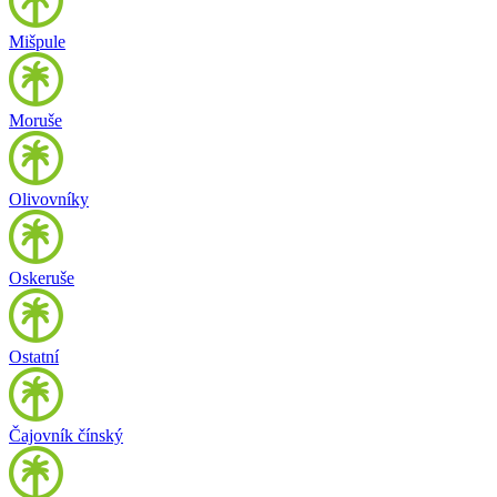
Mišpule
Moruše
Olivovníky
Oskeruše
Ostatní
Čajovník čínský