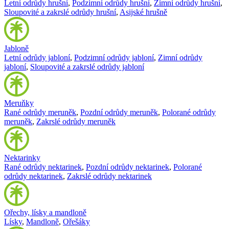
Letní odrůdy hrušní
,
Podzimní odrůdy hrušní
,
Zimní odrůdy hrušní
,
Sloupovité a zakrslé odrůdy hrušní
,
Asijské hrušně
Jabloně
Letní odrůdy jabloní
,
Podzimní odrůdy jabloní
,
Zimní odrůdy
jabloní
,
Sloupovité a zakrslé odrůdy jabloní
Meruňky
Rané odrůdy meruněk
,
Pozdní odrůdy meruněk
,
Polorané odrůdy
meruněk
,
Zakrslé odrůdy meruněk
Nektarinky
Rané odrůdy nektarinek
,
Pozdní odrůdy nektarinek
,
Polorané
odrůdy nektarinek
,
Zakrslé odrůdy nektarinek
Ořechy, lísky a mandloně
Lísky
,
Mandloně
,
Ořešáky