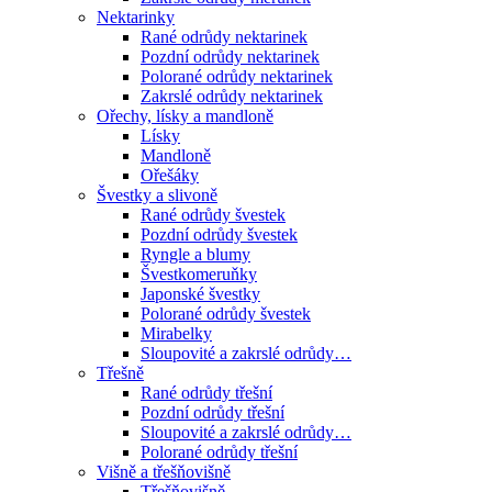
Nektarinky
Rané odrůdy nektarinek
Pozdní odrůdy nektarinek
Polorané odrůdy nektarinek
Zakrslé odrůdy nektarinek
Ořechy, lísky a mandloně
Lísky
Mandloně
Ořešáky
Švestky a slivoně
Rané odrůdy švestek
Pozdní odrůdy švestek
Ryngle a blumy
Švestkomeruňky
Japonské švestky
Polorané odrůdy švestek
Mirabelky
Sloupovité a zakrslé odrůdy…
Třešně
Rané odrůdy třešní
Pozdní odrůdy třešní
Sloupovité a zakrslé odrůdy…
Polorané odrůdy třešní
Višně a třešňovišně
Třešňovišně