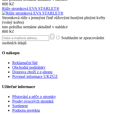
800 Kč
Růže stromková EVA STARLET®
Stromková růže s jemnými čistě růžovými hustými plnými květy
(volný kořen)
tuto položku nemáme aktuálně v nabídce
800 Kč
Souhlasím se zpracováním
osobních údajů
O nákupu
Reklamační řád
Obchodní podmínky
Doprava zboží z e-shopu
Povinné informace UKZÚZ
Užitečné informace
Pěstování a péče o stromky
Prodej ovocných stromků
Sortiment
Podpora projektu