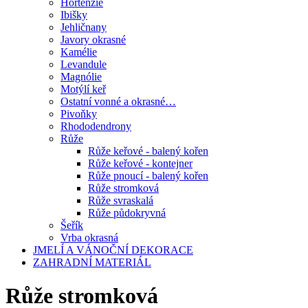
Hortenzie
Ibišky
Jehličnany
Javory okrasné
Kamélie
Levandule
Magnólie
Motýlí keř
Ostatní vonné a okrasné…
Pivoňky
Rhododendrony
Růže
Růže keřové - balený kořen
Růže keřové - kontejner
Růže pnoucí - balený kořen
Růže stromková
Růže svraskalá
Růže půdokryvná
Šeřík
Vrba okrasná
JMELÍ A VÁNOČNÍ DEKORACE
ZAHRADNÍ MATERIÁL
Růže stromková