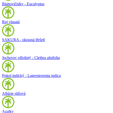
Blahovičníky - Eucalyptus
Ruj vlasatá
SAKURA - okrasná třešeň
Jochovec olšolistý - Clethra alnifolia
Pukol indický - Lagerstroemia indica
Albízie růžová
Azalky