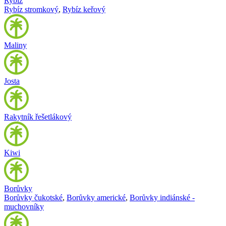
Rybíz
Rybíz stromkový
,
Rybíz keřový
Maliny
Josta
Rakytník řešetlákový
Kiwi
Borůvky
Borůvky čukotské
,
Borůvky americké
,
Borůvky indiánské -
muchovníky