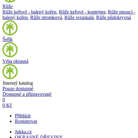
Růže
Růže keřové - balený kořen
,
Růže keřové - kontejner
,
Růže pnoucí -
balený kořen
,
Růže stromková
,
Růže svraskalá
,
Růže půdokryvná
Šeřík
Vrba okrasná
Jmenný katalog
Pouze dostupné
Dostupné a připravované
0
0 Kč
Přihlásit
Registrovat
Jukka.cz
OKRASNÉ DŘEVINY