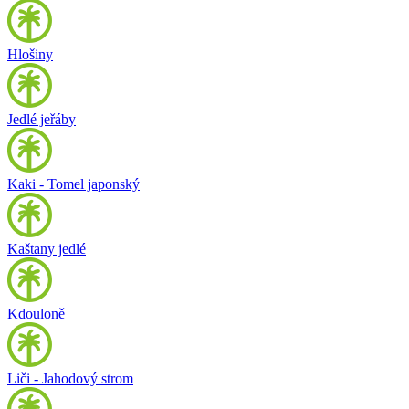
Hlošiny
Jedlé jeřáby
Kaki - Tomel japonský
Kaštany jedlé
Kdouloně
Liči - Jahodový strom