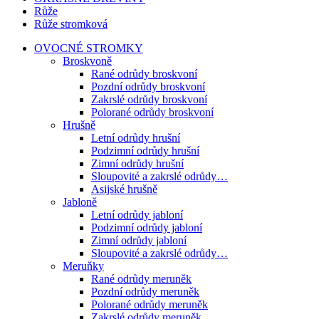
Růže
Růže stromková
OVOCNÉ STROMKY
Broskvoně
Rané odrůdy broskvoní
Pozdní odrůdy broskvoní
Zakrslé odrůdy broskvoní
Polorané odrůdy broskvoní
Hrušně
Letní odrůdy hrušní
Podzimní odrůdy hrušní
Zimní odrůdy hrušní
Sloupovité a zakrslé odrůdy…
Asijské hrušně
Jabloně
Letní odrůdy jabloní
Podzimní odrůdy jabloní
Zimní odrůdy jabloní
Sloupovité a zakrslé odrůdy…
Meruňky
Rané odrůdy meruněk
Pozdní odrůdy meruněk
Polorané odrůdy meruněk
Zakrslé odrůdy meruněk