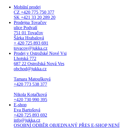
Mobilní prodej
CZ +420 775 750 377
SK +421 33 20 289 20
Prodejna Tovačov
ulice Podvalí
751 01 Tovačov
Šárka Hrabalová
+ 420 725 893 691
tovacov@jukka.cz
Prodej v Ostrožské Nové Vsi
Lhotská 772
687 22 Ostrožská Nová Ves
obchod@jukka.cz
Tamara Matoušková
+420 773 538 377
Nikola Kotačková
+420 730 990 395
E-shop
Eva Bartošová
+420 725 893 692
info@jukka.cz
OSOBNÍ ODBĚR OBJEDNANÝ PŘES E-SHOP NENÍ