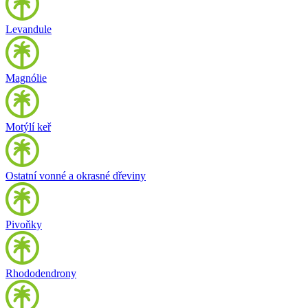
Levandule
Magnólie
Motýlí keř
Ostatní vonné a okrasné dřeviny
Pivoňky
Rhododendrony