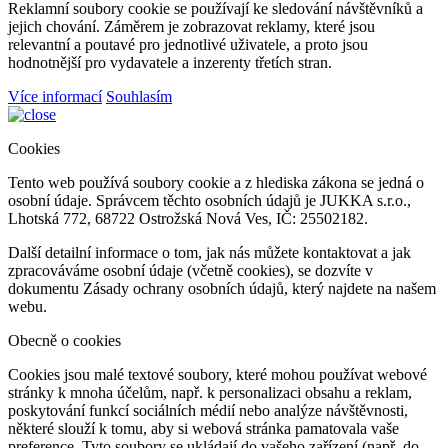
Reklamní soubory cookie se používají ke sledování návštěvníků a
jejich chování. Záměrem je zobrazovat reklamy, které jsou
relevantní a poutavé pro jednotlivé uživatele, a proto jsou
hodnotnější pro vydavatele a inzerenty třetích stran.
Více informací
Souhlasím
Cookies
Tento web používá soubory cookie a z hlediska zákona se jedná o
osobní údaje. Správcem těchto osobních údajů je JUKKA s.r.o.,
Lhotská 772, 68722 Ostrožská Nová Ves, IČ: 25502182.
Další detailní informace o tom, jak nás můžete kontaktovat a jak
zpracováváme osobní údaje (včetně cookies), se dozvíte v
dokumentu Zásady ochrany osobních údajů, který najdete na našem
webu.
Obecně o cookies
Cookies jsou malé textové soubory, které mohou používat webové
stránky k mnoha účelům, např. k personalizaci obsahu a reklam,
poskytování funkcí sociálních médií nebo analýze návštěvnosti,
některé slouží k tomu, aby si webová stránka pamatovala vaše
preference. Tyto soubory se ukládají do vašeho zařízení (např. do