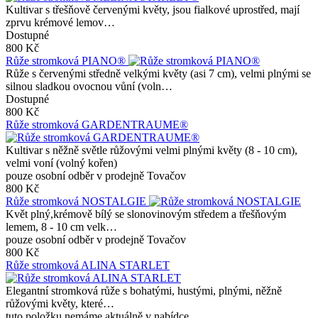
Kultivar s třešňově červenými květy, jsou fialkové uprostřed, mají
zprvu krémové lemov…
Dostupné
800 Kč
Růže stromková PIANO®
Růže s červenými středně velkými květy (asi 7 cm), velmi plnými se
silnou sladkou ovocnou vůní (voln…
Dostupné
800 Kč
Růže stromková GARDENTRAUME®
Kultivar s něžně světle růžovými velmi plnými květy (8 - 10 cm),
velmi voní (volný kořen)
pouze osobní odběr v prodejně Tovačov
800 Kč
Růže stromková NOSTALGIE
Květ plný,krémově bílý se slonovinovým středem a třešňovým
lemem, 8 - 10 cm velk…
pouze osobní odběr v prodejně Tovačov
800 Kč
Růže stromková ALINA STARLET
Elegantní stromková růže s bohatými, hustými, plnými, něžně
růžovými květy, které…
tuto položku nemáme aktuálně v nabídce