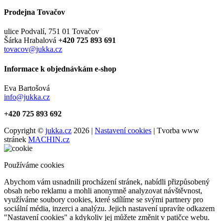
Prodejna Tovačov
ulice Podvalí, 751 01 Tovačov
Šárka Hrabalová
+420 725 893 691
tovacov@jukka.cz
Informace k objednávkám e-shop
Eva Bartošová
info@jukka.cz
+420 725 893 692
Copyright ©
jukka.cz
2026 |
Nastavení cookies
| Tvorba www
stránek
MACHIN.cz
Používáme cookies
Abychom vám usnadnili procházení stránek, nabídli přizpůsobený
obsah nebo reklamu a mohli anonymně analyzovat návštěvnost,
využíváme soubory cookies, které sdílíme se svými partnery pro
sociální média, inzerci a analýzu. Jejich nastavení upravíte odkazem
"Nastavení cookies" a kdykoliv jej můžete změnit v patičce webu.