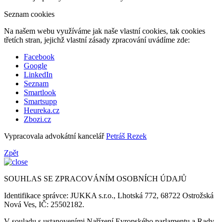
Seznam cookies
Na našem webu využíváme jak naše vlastní cookies, tak cookies
třetích stran, jejichž vlastní zásady zpracování uvádíme zde:
Facebook
Google
LinkedIn
Seznam
Smartlook
Smartsupp
Heureka.cz
Zbozi.cz
Vypracovala advokátní kancelář
Petráš Rezek
Zpět
SOUHLAS SE ZPRACOVÁNÍM OSOBNÍCH ÚDAJŮ
Identifikace správce: JUKKA s.r.o., Lhotská 772, 68722 Ostrožská
Nová Ves, IČ: 25502182.
V souladu s ustanoveními Nařízení Evropského parlamentu a Rady