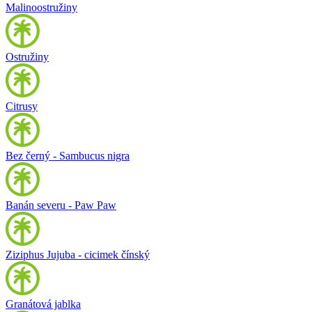
Malinoostružiny
Ostružiny
Citrusy
Bez černý - Sambucus nigra
Banán severu - Paw Paw
Ziziphus Jujuba - cicimek čínský
Granátová jablka