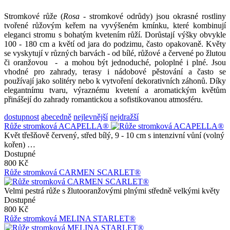
Stromkové růže (
Rosa
- stromkové odrůdy) jsou okrasné rostliny
tvořené růžovým keřem na vyvýšeném kmínku, které kombinují
eleganci stromu s bohatým kvetením růží. Dorůstají výšky obvykle
100 - 180 cm a květí od jara do podzimu, často opakovaně. Květy
se vyskytují v různých barvách - od bílé, růžové a červené po žlutou
či oranžovou - a mohou být jednoduché, poloplné i plné. Jsou
vhodné pro zahrady, terasy i nádobové pěstování a často se
používají jako solitéry nebo k vytvoření dekorativních záhonů. Díky
elegantnímu tvaru, výraznému kvetení a aromatickým květům
přinášejí do zahrady romantickou a sofistikovanou atmosféru.
dostupnost
abecedně
nejlevnější
nejdražší
Růže stromková ACAPELLA®
Květ třešňově červený, střed bílý, 9 - 10 cm s intenzivní vůní (volný
kořen) …
Dostupné
800 Kč
Růže stromková CARMEN SCARLET®
Velmi pestrá růže s žlutooranžovými plnými středně velkými květy
Dostupné
800 Kč
Růže stromková MELINA STARLET®