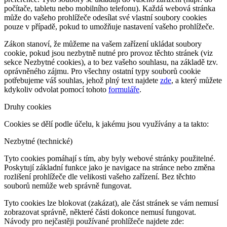
počítače, tabletu nebo mobilního telefonu). Každá webová stránka
může do vašeho prohlížeče odesílat své vlastní soubory cookies
pouze v případě, pokud to umožňuje nastavení vašeho prohlížeče.
Zákon stanoví, že můžeme na vašem zařízení ukládat soubory
cookie, pokud jsou nezbytně nutné pro provoz těchto stránek (viz
sekce Nezbytné cookies), a to bez vašeho souhlasu, na základě tzv.
oprávněného zájmu. Pro všechny ostatní typy souborů cookie
potřebujeme váš souhlas, jehož plný text najdete
zde
, a který můžete
kdykoliv odvolat pomocí tohoto
formuláře
.
Druhy cookies
Cookies se dělí podle účelu, k jakému jsou využívány a ta takto:
Nezbytné (technické)
Tyto cookies pomáhají s tím, aby byly webové stránky použitelné.
Poskytují základní funkce jako je navigace na stránce nebo změna
rozlišení prohlížeče dle velikosti vašeho zařízení. Bez těchto
souborů nemůže web správně fungovat.
Tyto cookies lze blokovat (zakázat), ale část stránek se vám nemusí
zobrazovat správně, některé části dokonce nemusí fungovat.
Návody pro nejčastěji používané prohlížeče najdete zde: