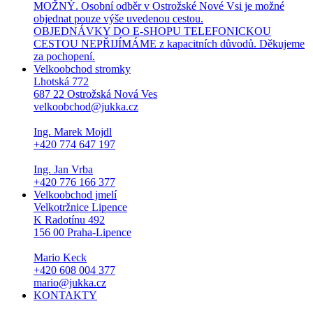
MOŽNÝ. Osobní odběr v Ostrožské Nové Vsi je možné
objednat pouze výše uvedenou cestou.
OBJEDNÁVKY DO E-SHOPU TELEFONICKOU
CESTOU NEPŘIJÍMÁME z kapacitních důvodů. Děkujeme
za pochopení.
Velkoobchod stromky
Lhotská 772
687 22 Ostrožská Nová Ves
velkoobchod@jukka.cz
Ing. Marek Mojdl
+420 774 647 197
Ing. Jan Vrba
+420 776 166 377
Velkoobchod jmelí
Velkotržnice Lipence
K Radotínu 492
156 00 Praha-Lipence
Mario Keck
+420 608 004 377
mario@jukka.cz
KONTAKTY