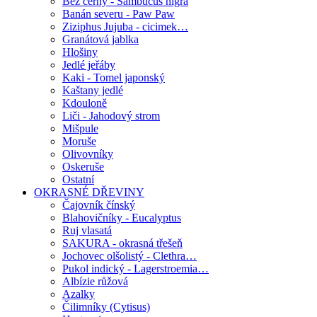
Bez černý - Sambucus nigra
Banán severu - Paw Paw
Ziziphus Jujuba - cicimek…
Granátová jablka
Hlošiny
Jedlé jeřáby
Kaki - Tomel japonský
Kaštany jedlé
Kdouloně
Liči - Jahodový strom
Mišpule
Moruše
Olivovníky
Oskeruše
Ostatní
OKRASNÉ DŘEVINY
Čajovník čínský
Blahovičníky - Eucalyptus
Ruj vlasatá
SAKURA - okrasná třešeň
Jochovec olšolistý - Clethra…
Pukol indický - Lagerstroemia…
Albízie růžová
Azalky
Čilimníky (Cytisus)