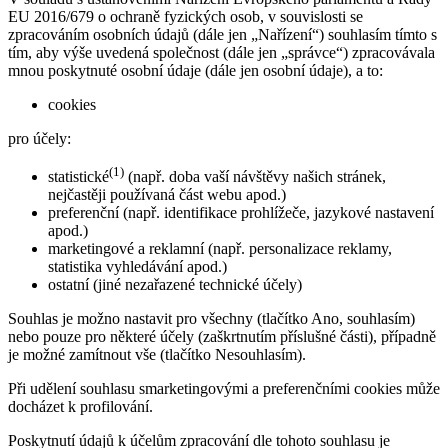
EU 2016/679 o ochraně fyzických osob, v souvislosti se
zpracováním osobních údajů (dále jen „Nařízení“) souhlasím tímto s
tím, aby výše uvedená společnost (dále jen „správce“) zpracovávala
mnou poskytnuté osobní údaje (dále jen osobní údaje), a to:
cookies
pro účely:
(1)
statistické
(např. doba vaší návštěvy našich stránek,
nejčastěji používaná část webu apod.)
preferenční (např. identifikace prohlížeče, jazykové nastavení
apod.)
marketingové a reklamní (např. personalizace reklamy,
statistika vyhledávání apod.)
ostatní (jiné nezařazené technické účely)
Souhlas je možno nastavit pro všechny (tlačítko Ano, souhlasím)
nebo pouze pro některé účely (zaškrtnutím příslušné části), případně
je možné zamítnout vše (tlačítko Nesouhlasím).
Při udělení souhlasu smarketingovými a preferenčními cookies může
docházet k profilování.
Poskytnutí údajů k účelům zpracování dle tohoto souhlasu je