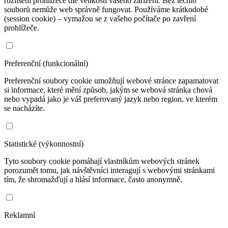
rozlišení prohlížeče dle velikosti vašeho zařízení. Bez těchto
souborů nemůže web správně fungovat. Používáme krátkodobé
(session cookie) – vymažou se z vašeho počítače po zavření
prohlížeče.
Preferenční (funkcionální)
Preferenční soubory cookie umožňují webové stránce zapamatovat
si informace, které mění způsob, jakým se webová stránka chová
nebo vypadá jako je váš preferovaný jazyk nebo region, ve kterém
se nacházíte.
Statistické (výkonnostní)
Tyto soubory cookie pomáhají vlastníkům webových stránek
porozumět tomu, jak návštěvníci interagují s webovými stránkami
tím, že shromažďují a hlásí informace, často anonymně.
Reklamní