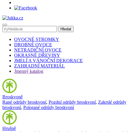
OVOCNÉ STROMKY
DROBNÉ OVOCE
NETRADIČNÍ OVOCE
OKRASNÉ DŘEVINY
JMELÍ A VÁNOČNÍ DEKORACE
ZAHRADNÍ MATERIÁL
Jmenný katalog
Broskvoně
Rané odrůdy broskvoní
,
Pozdní odrůdy broskvoní
,
Zakrslé odrůdy
broskvoní
,
Polorané odrůdy broskvoní
Hrušně