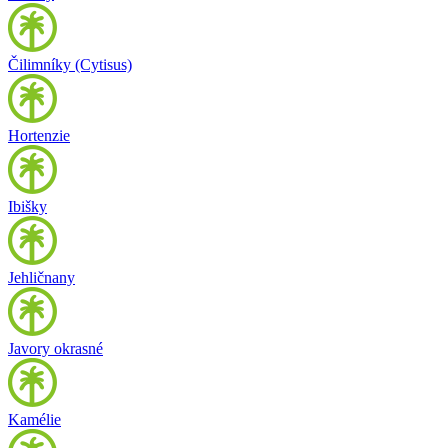
Čilimníky (Cytisus)
Hortenzie
Ibišky
Jehličnany
Javory okrasné
Kamélie