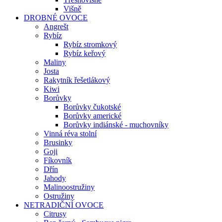
Višně
DROBNÉ OVOCE
Angrešt
Rybíz
Rybíz stromkový
Rybíz keřový
Maliny
Josta
Rakytník řešetlákový
Kiwi
Borůvky
Borůvky čukotské
Borůvky americké
Borůvky indiánské - muchovníky
Vinná réva stolní
Brusinky
Goji
Fíkovník
Dřín
Jahody
Malinoostružiny
Ostružiny
NETRADIČNÍ OVOCE
Citrusy