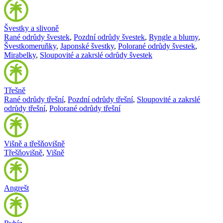
Švestky a slivoně
Rané odrůdy švestek
,
Pozdní odrůdy švestek
,
Ryngle a blumy
,
Švestkomeruňky
,
Japonské švestky
,
Polorané odrůdy švestek
,
Mirabelky
,
Sloupovité a zakrslé odrůdy švestek
Třešně
Rané odrůdy třešní
,
Pozdní odrůdy třešní
,
Sloupovité a zakrslé
odrůdy třešní
,
Polorané odrůdy třešní
Višně a třešňovišně
Třešňovišně
,
Višně
Angrešt