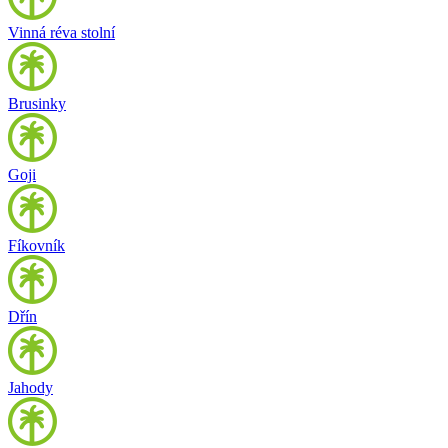
Vinná réva stolní
Brusinky
Goji
Fíkovník
Dřín
Jahody