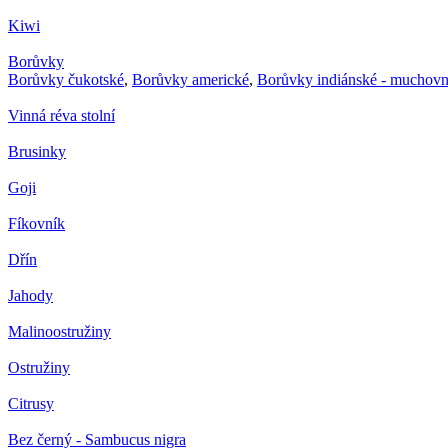
Kiwi
Borůvky
Borůvky čukotské
,
Borůvky americké
,
Borůvky indiánské - muchovn
Vinná réva stolní
Brusinky
Goji
Fíkovník
Dřín
Jahody
Malinoostružiny
Ostružiny
Citrusy
Bez černý - Sambucus nigra