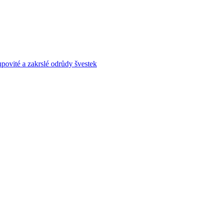
povité a zakrslé odrůdy švestek