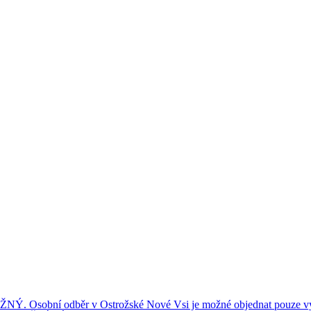
ní odběr v Ostrožské Nové Vsi je možné objednat pouze výše