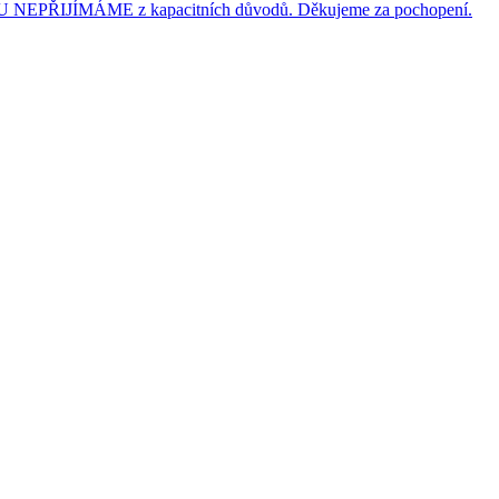
JÍMÁME z kapacitních důvodů. Děkujeme za pochopení.