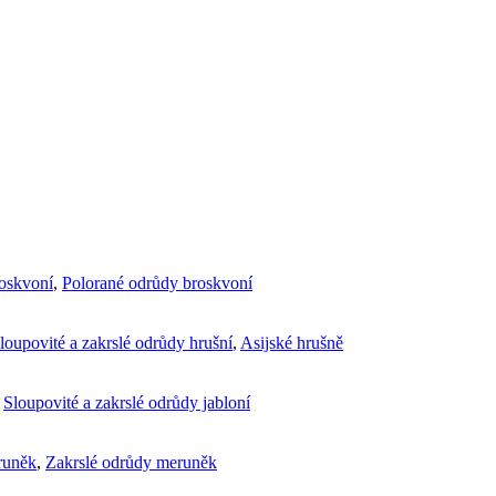
roskvoní
,
Polorané odrůdy broskvoní
loupovité a zakrslé odrůdy hrušní
,
Asijské hrušně
,
Sloupovité a zakrslé odrůdy jabloní
runěk
,
Zakrslé odrůdy meruněk