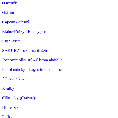
Oskeruše
Ostatní
Čajovník čínský
Blahovičníky - Eucalyptus
Ruj vlasatá
SAKURA - okrasná třešeň
Jochovec olšolistý - Clethra alnifolia
Pukol indický - Lagerstroemia indica
Albízie růžová
Azalky
Čilimníky (Cytisus)
Hortenzie
Ibišky