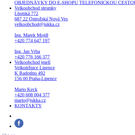
OBJEDNÁVKY DO E-SHOPU TELEFONICKOU CESTOU NEPŘI
Velkoobchod stromky
Lhotská 772
687 22 Ostrožská Nová Ves
velkoobchod@jukka.cz
Ing. Marek Mojdl
+420 774 647 197
Ing. Jan Vrba
+420 776 166 377
Velkoobchod jmelí
Velkotržnice Lipence
K Radotínu 492
156 00 Praha-Lipence
Mario Keck
+420 608 004 377
mario@jukka.cz
KONTAKTY