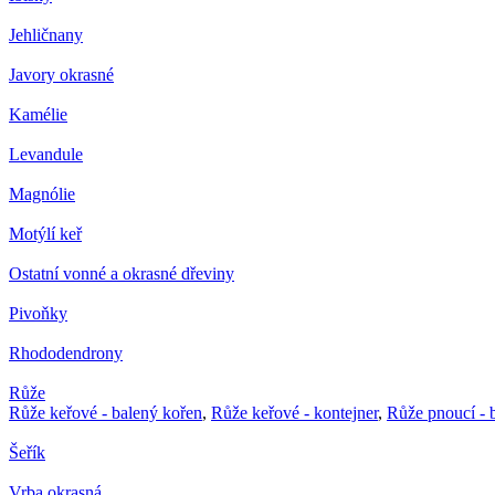
Jehličnany
Javory okrasné
Kamélie
Levandule
Magnólie
Motýlí keř
Ostatní vonné a okrasné dřeviny
Pivoňky
Rhododendrony
Růže
Růže keřové - balený kořen
,
Růže keřové - kontejner
,
Růže pnoucí - 
Šeřík
Vrba okrasná