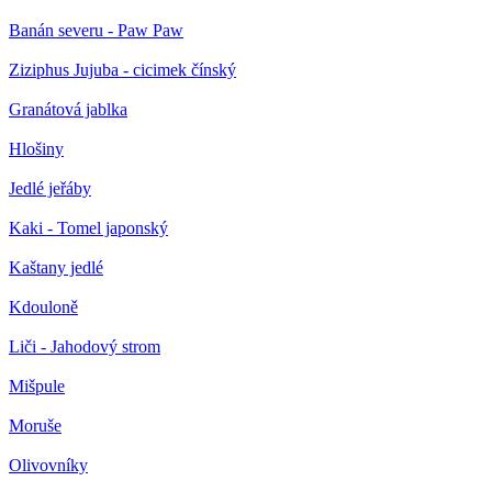
Banán severu - Paw Paw
Ziziphus Jujuba - cicimek čínský
Granátová jablka
Hlošiny
Jedlé jeřáby
Kaki - Tomel japonský
Kaštany jedlé
Kdouloně
Liči - Jahodový strom
Mišpule
Moruše
Olivovníky