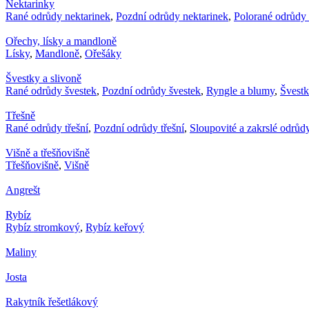
Nektarinky
Rané odrůdy nektarinek
,
Pozdní odrůdy nektarinek
,
Polorané odrůdy 
Ořechy, lísky a mandloně
Lísky
,
Mandloně
,
Ořešáky
Švestky a slivoně
Rané odrůdy švestek
,
Pozdní odrůdy švestek
,
Ryngle a blumy
,
Švest
Třešně
Rané odrůdy třešní
,
Pozdní odrůdy třešní
,
Sloupovité a zakrslé odrůdy
Višně a třešňovišně
Třešňovišně
,
Višně
Angrešt
Rybíz
Rybíz stromkový
,
Rybíz keřový
Maliny
Josta
Rakytník řešetlákový