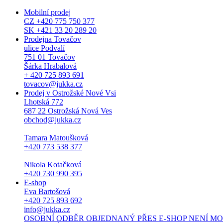
Mobilní prodej
CZ +420 775 750 377
SK +421 33 20 289 20
Prodejna Tovačov
ulice Podvalí
751 01 Tovačov
Šárka Hrabalová
+ 420 725 893 691
tovacov@jukka.cz
Prodej v Ostrožské Nové Vsi
Lhotská 772
687 22 Ostrožská Nová Ves
obchod@jukka.cz
Tamara Matoušková
+420 773 538 377
Nikola Kotačková
+420 730 990 395
E-shop
Eva Bartošová
+420 725 893 692
info@jukka.cz
OSOBNÍ ODBĚR OBJEDNANÝ PŘES E-SHOP NENÍ MOŽNÝ. Osob