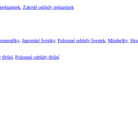
nektarinek
,
Zakrslé odrůdy nektarinek
komeruňky
,
Japonské švestky
,
Polorané odrůdy švestek
,
Mirabelky
,
Slou
 třešní
,
Polorané odrůdy třešní