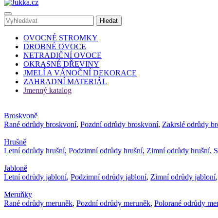
OVOCNÉ STROMKY
DROBNÉ OVOCE
NETRADIČNÍ OVOCE
OKRASNÉ DŘEVINY
JMELÍ A VÁNOČNÍ DEKORACE
ZAHRADNÍ MATERIÁL
Jmenný katalog
Broskvoně
Rané odrůdy broskvoní
,
Pozdní odrůdy broskvoní
,
Zakrslé odrůdy b
Hrušně
Letní odrůdy hrušní
,
Podzimní odrůdy hrušní
,
Zimní odrůdy hrušní
,
S
Jabloně
Letní odrůdy jabloní
,
Podzimní odrůdy jabloní
,
Zimní odrůdy jabloní
Meruňky
Rané odrůdy meruněk
,
Pozdní odrůdy meruněk
,
Polorané odrůdy me