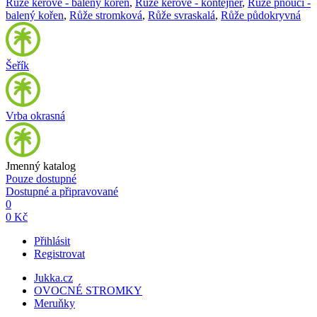
Růže keřové - balený kořen
,
Růže keřové - kontejner
,
Růže pnoucí -
balený kořen
,
Růže stromková
,
Růže svraskalá
,
Růže půdokryvná
Šeřík
Vrba okrasná
Jmenný katalog
Pouze dostupné
Dostupné a připravované
0
0 Kč
Přihlásit
Registrovat
Jukka.cz
OVOCNÉ STROMKY
Meruňky