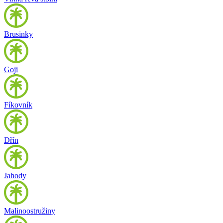
Brusinky
Goji
Fíkovník
Dřín
Jahody
Malinoostružiny