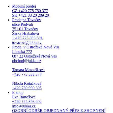
Mobilní prodej
CZ +420 775 750 377
SK +421 33 20 289 20
Prodejna Tovačov
ulice Podvalí
751 01 Tovačov
Šárka Hrabalová
+ 420 725 893 691
tovacov@jukka.cz
Prodej v Ostrožské Nové Vsi
Lhotská 772
687 22 Ostrožská Nová Ves
obchod@jukka.cz
Tamara Matoušková
+420 773 538 377
Nikola Kotačková
+420 730 990 395
E-shop
Eva Bartošová
+420 725 893 692
info@jukka.cz
OSOBNÍ ODBĚR OBJEDNANÝ PŘES E-SHOP NENÍ