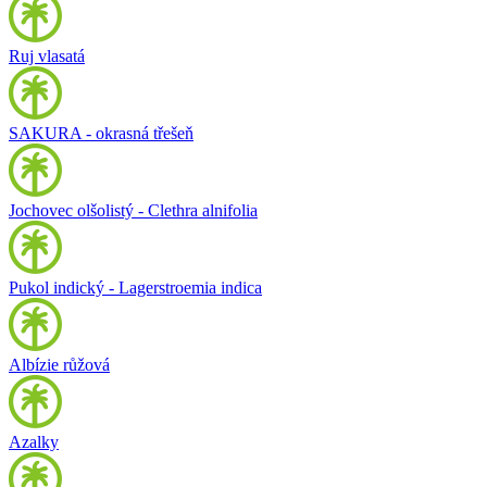
Ruj vlasatá
SAKURA - okrasná třešeň
Jochovec olšolistý - Clethra alnifolia
Pukol indický - Lagerstroemia indica
Albízie růžová
Azalky