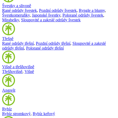
Švestky a slivoně
Rané odrůdy švestek
,
Pozdní odrůdy švestek
,
Ryngle a blumy
,
Švestkomeruňky
,
Japonské švestky
,
Polorané odrůdy švestek
,
Mirabelky
,
Sloupovité a zakrslé odrůdy švestek
Třešně
Rané odrůdy třešní
,
Pozdní odrůdy třešní
,
Sloupovité a zakrslé
odrůdy třešní
,
Polorané odrůdy třešní
Višně a třešňovišně
Třešňovišně
,
Višně
Angrešt
Rybíz
Rybíz stromkový
,
Rybíz keřový