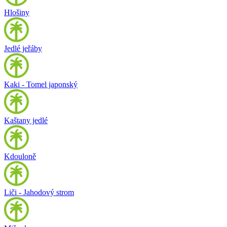
Hlošiny
Jedlé jeřáby
Kaki - Tomel japonský
Kaštany jedlé
Kdouloně
Liči - Jahodový strom