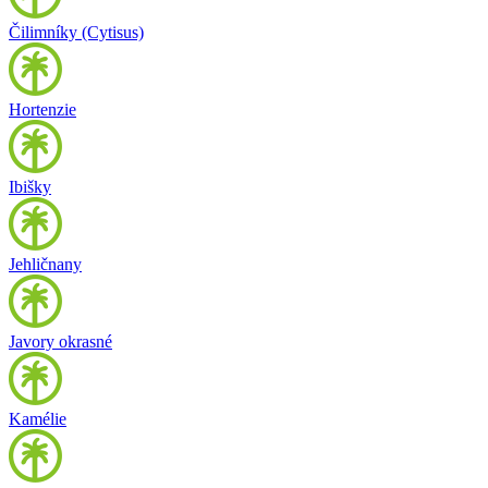
Čilimníky (Cytisus)
Hortenzie
Ibišky
Jehličnany
Javory okrasné
Kamélie