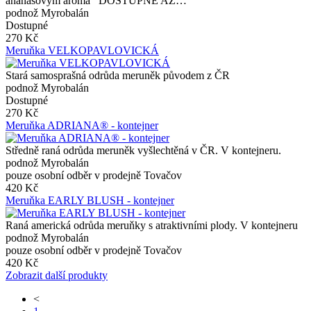
ananasovým aroma DOSTUPNÉ AŽ…
podnož Myrobalán
Dostupné
270 Kč
Meruňka VELKOPAVLOVICKÁ
Stará samosprašná odrůda meruněk původem z ČR
podnož Myrobalán
Dostupné
270 Kč
Meruňka ADRIANA® - kontejner
Středně raná odrůda meruněk vyšlechtěná v ČR. V kontejneru.
podnož Myrobalán
pouze osobní odběr v prodejně Tovačov
420 Kč
Meruňka EARLY BLUSH - kontejner
Raná americká odrůda meruňky s atraktivními plody. V kontejneru
podnož Myrobalán
pouze osobní odběr v prodejně Tovačov
420 Kč
Zobrazit další produkty
<