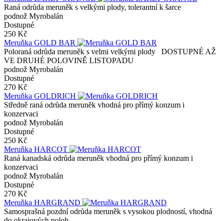
Raná odrůda meruněk s velkými plody, tolerantní k šarce
podnož Myrobalán
Dostupné
250 Kč
Meruňka GOLD BAR
Poloraná odrůda meruněk s velmi velkými plody DOSTUPNÉ AŽ
VE DRUHÉ POLOVINĚ LISTOPADU
podnož Myrobalán
Dostupné
270 Kč
Meruňka GOLDRICH
Středně raná odrůda meruněk vhodná pro přímý konzum i
konzervaci
podnož Myrobalán
Dostupné
250 Kč
Meruňka HARCOT
Raná kanadská odrůda meruněk vhodná pro přímý konzum i
konzervaci
podnož Myrobalán
Dostupné
270 Kč
Meruňka HARGRAND
Samosprašná pozdní odrůda meruněk s vysokou plodností, vhodná
do okrajových poloh