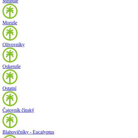
Mišpule
Moruše
Olivovníky
Oskeruše
Ostatní
Čajovník čínský
Blahovičníky - Eucalyptus