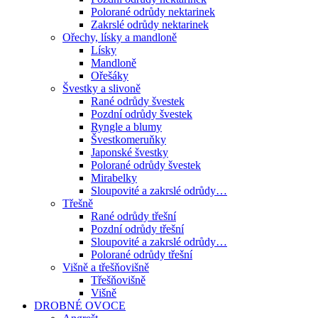
Polorané odrůdy nektarinek
Zakrslé odrůdy nektarinek
Ořechy, lísky a mandloně
Lísky
Mandloně
Ořešáky
Švestky a slivoně
Rané odrůdy švestek
Pozdní odrůdy švestek
Ryngle a blumy
Švestkomeruňky
Japonské švestky
Polorané odrůdy švestek
Mirabelky
Sloupovité a zakrslé odrůdy…
Třešně
Rané odrůdy třešní
Pozdní odrůdy třešní
Sloupovité a zakrslé odrůdy…
Polorané odrůdy třešní
Višně a třešňovišně
Třešňovišně
Višně
DROBNÉ OVOCE