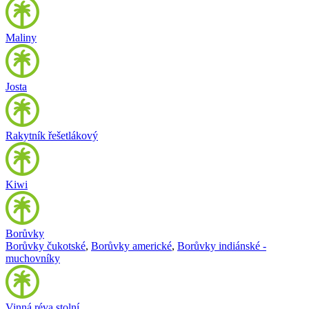
Maliny
Josta
Rakytník řešetlákový
Kiwi
Borůvky
Borůvky čukotské
,
Borůvky americké
,
Borůvky indiánské -
muchovníky
Vinná réva stolní