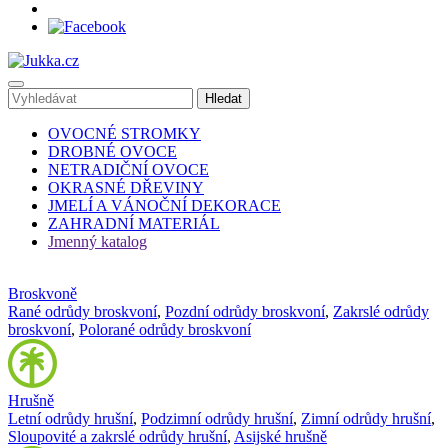
OVOCNÉ STROMKY
DROBNÉ OVOCE
NETRADIČNÍ OVOCE
OKRASNÉ DŘEVINY
JMELÍ A VÁNOČNÍ DEKORACE
ZAHRADNÍ MATERIÁL
Jmenný katalog
Broskvoně
Rané odrůdy broskvoní
,
Pozdní odrůdy broskvoní
,
Zakrslé odrůdy
broskvoní
,
Polorané odrůdy broskvoní
Hrušně
Letní odrůdy hrušní
,
Podzimní odrůdy hrušní
,
Zimní odrůdy hrušní
,
Sloupovité a zakrslé odrůdy hrušní
,
Asijské hrušně