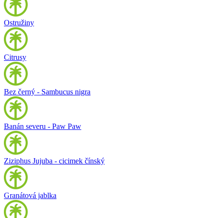
Ostružiny
Citrusy
Bez černý - Sambucus nigra
Banán severu - Paw Paw
Ziziphus Jujuba - cicimek čínský
Granátová jablka