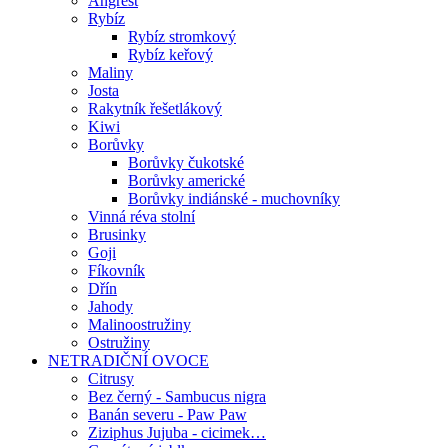
Angrešt
Rybíz
Rybíz stromkový
Rybíz keřový
Maliny
Josta
Rakytník řešetlákový
Kiwi
Borůvky
Borůvky čukotské
Borůvky americké
Borůvky indiánské - muchovníky
Vinná réva stolní
Brusinky
Goji
Fíkovník
Dřín
Jahody
Malinoostružiny
Ostružiny
NETRADIČNÍ OVOCE
Citrusy
Bez černý - Sambucus nigra
Banán severu - Paw Paw
Ziziphus Jujuba - cicimek…