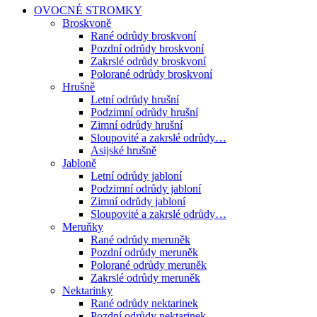
OVOCNÉ STROMKY
Broskvoně
Rané odrůdy broskvoní
Pozdní odrůdy broskvoní
Zakrslé odrůdy broskvoní
Polorané odrůdy broskvoní
Hrušně
Letní odrůdy hrušní
Podzimní odrůdy hrušní
Zimní odrůdy hrušní
Sloupovité a zakrslé odrůdy…
Asijské hrušně
Jabloně
Letní odrůdy jabloní
Podzimní odrůdy jabloní
Zimní odrůdy jabloní
Sloupovité a zakrslé odrůdy…
Meruňky
Rané odrůdy meruněk
Pozdní odrůdy meruněk
Polorané odrůdy meruněk
Zakrslé odrůdy meruněk
Nektarinky
Rané odrůdy nektarinek
Pozdní odrůdy nektarinek