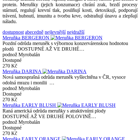
protein. Meruňky (jejich konzumace) chrání zrak, brzdí procesy
stárnutí, regulují krevní tlak, posilňují kosti, detoxikují, podporují
trávení, hubnutí, imunitu a tvorbu krve, odstraňují únavu a zlepšují
náladu.
dostupnost
abecedně
nejlevnější
nejdražší
Meruňka BERGERON
Pozdní odrůda meruněk s výbornou konzervárenskou hodnotou
plodů DOSTUPNÉ AŽ VE DRUHÉ…
podnož Myrobalán
Dostupné
270 Kč
Meruňka DARINA
Nová samosprašná odrůda meruněk vyšlechtěna v ČR, vysoce
odolná mrazu i monilii …
podnož Myrobalán
Dostupné
270 Kč
Meruňka EARLY BLUSH
Raná americká odrůda meruňky s atraktivními plody
DOSTUPNÉ AŽ VE DRUHÉ POLOVINĚ…
podnož Myrobalán
Dostupné
270 Kč
Meruňka EARLY ORANGE