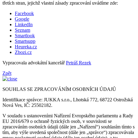
třetích stran, jejichž vlastní zásady zpracování uvádíme zde:
Facebook
Google
LinkedIn
Seznam
Smartlook
Smartsupp
Heureka.cz
Zbozi.cz
Vypracovala advokátní kancelář
Petráš Rezek
Zpět
SOUHLAS SE ZPRACOVÁNÍM OSOBNÍCH ÚDAJŮ
Identifikace správce: JUKKA s.r.o., Lhotská 772, 68722 Ostrožská
Nová Ves, IČ: 25502182.
V souladu s ustanoveními Nařízení Evropského parlamentu a Rady
EU 2016/679 o ochraně fyzických osob, v souvislosti se
zpracováním osobních údajů (dále jen „Nařízení“) souhlasím tímto s
tím, aby výše uvedená společnost (dále jen „správce“) zpracovávala
mnou poskytnuté osobní údaje (dále jen osobní údaje), a to: