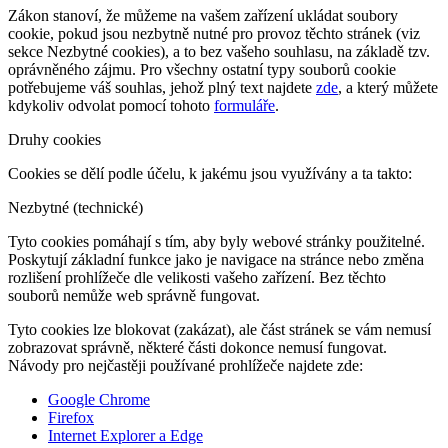
Zákon stanoví, že můžeme na vašem zařízení ukládat soubory
cookie, pokud jsou nezbytně nutné pro provoz těchto stránek (viz
sekce Nezbytné cookies), a to bez vašeho souhlasu, na základě tzv.
oprávněného zájmu. Pro všechny ostatní typy souborů cookie
potřebujeme váš souhlas, jehož plný text najdete
zde
, a který můžete
kdykoliv odvolat pomocí tohoto
formuláře
.
Druhy cookies
Cookies se dělí podle účelu, k jakému jsou využívány a ta takto:
Nezbytné (technické)
Tyto cookies pomáhají s tím, aby byly webové stránky použitelné.
Poskytují základní funkce jako je navigace na stránce nebo změna
rozlišení prohlížeče dle velikosti vašeho zařízení. Bez těchto
souborů nemůže web správně fungovat.
Tyto cookies lze blokovat (zakázat), ale část stránek se vám nemusí
zobrazovat správně, některé části dokonce nemusí fungovat.
Návody pro nejčastěji používané prohlížeče najdete zde:
Google Chrome
Firefox
Internet Explorer a Edge