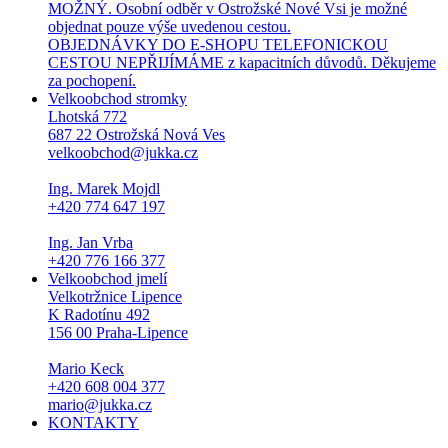
MOŽNÝ. Osobní odběr v Ostrožské Nové Vsi je možné
objednat pouze výše uvedenou cestou.
OBJEDNÁVKY DO E-SHOPU TELEFONICKOU
CESTOU NEPŘIJÍMÁME z kapacitních důvodů. Děkujeme
za pochopení.
Velkoobchod stromky
Lhotská 772
687 22 Ostrožská Nová Ves
velkoobchod@jukka.cz
Ing. Marek Mojdl
+420 774 647 197
Ing. Jan Vrba
+420 776 166 377
Velkoobchod jmelí
Velkotržnice Lipence
K Radotínu 492
156 00 Praha-Lipence
Mario Keck
+420 608 004 377
mario@jukka.cz
KONTAKTY