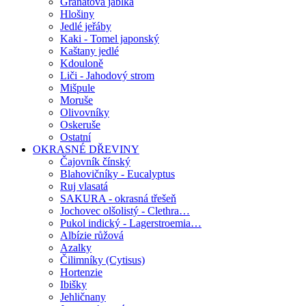
Granátová jablka
Hlošiny
Jedlé jeřáby
Kaki - Tomel japonský
Kaštany jedlé
Kdouloně
Liči - Jahodový strom
Mišpule
Moruše
Olivovníky
Oskeruše
Ostatní
OKRASNÉ DŘEVINY
Čajovník čínský
Blahovičníky - Eucalyptus
Ruj vlasatá
SAKURA - okrasná třešeň
Jochovec olšolistý - Clethra…
Pukol indický - Lagerstroemia…
Albízie růžová
Azalky
Čilimníky (Cytisus)
Hortenzie
Ibišky
Jehličnany