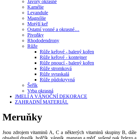
Javory okrasné
Kamélie
Levandule
Magnólie
Motýlí keř
Ostatní vonné a okrasné…
Pivoňky
Rhododendrony
Růže
Růže keřové - balený kořen
Růže keřové - kontejner
Růže pnoucí - balený kořen
Růže stromková
Růže svraskalá
Růže půdokryvná
Šeřík
Vrba okrasná
JMELÍ A VÁNOČNÍ DEKORACE
ZAHRADNÍ MATERIÁL
Meruňky
Jsou zdrojem vitaminů A, C a některých vitaminů skupiny B, dále
obsahují draslík, hořčík, vápník, mangan a měď, sušené pak železo a