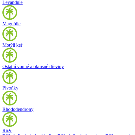
Levandule
Magnólie
Motýlí keř
Ostatní vonné a okrasné dřeviny
Pivoňky
Rhododendrony
Růže