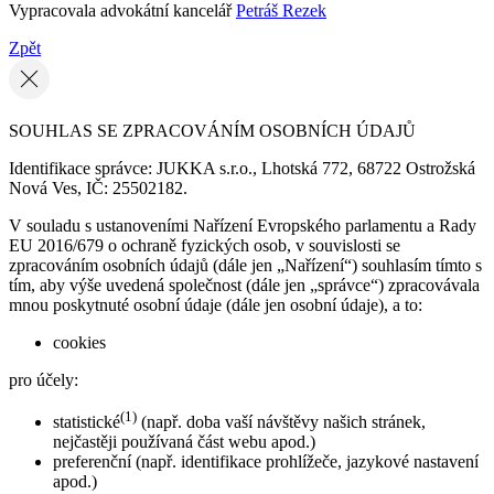
Vypracovala advokátní kancelář
Petráš Rezek
Zpět
SOUHLAS SE ZPRACOVÁNÍM OSOBNÍCH ÚDAJŮ
Identifikace správce: JUKKA s.r.o., Lhotská 772, 68722 Ostrožská
Nová Ves, IČ: 25502182.
V souladu s ustanoveními Nařízení Evropského parlamentu a Rady
EU 2016/679 o ochraně fyzických osob, v souvislosti se
zpracováním osobních údajů (dále jen „Nařízení“) souhlasím tímto s
tím, aby výše uvedená společnost (dále jen „správce“) zpracovávala
mnou poskytnuté osobní údaje (dále jen osobní údaje), a to:
cookies
pro účely:
(1)
statistické
(např. doba vaší návštěvy našich stránek,
nejčastěji používaná část webu apod.)
preferenční (např. identifikace prohlížeče, jazykové nastavení
apod.)