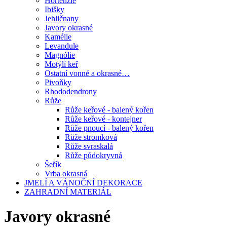
Hortenzie
Ibišky
Jehličnany
Javory okrasné
Kamélie
Levandule
Magnólie
Motýlí keř
Ostatní vonné a okrasné…
Pivoňky
Rhododendrony
Růže
Růže keřové - balený kořen
Růže keřové - kontejner
Růže pnoucí - balený kořen
Růže stromková
Růže svraskalá
Růže půdokryvná
Šeřík
Vrba okrasná
JMELÍ A VÁNOČNÍ DEKORACE
ZAHRADNÍ MATERIÁL
Javory okrasné