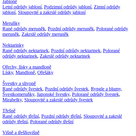
Jabloně
Letní odrůdy jabloní
,
Podzimní odrůdy jabloní
,
Zimní odrůdy
jabloní
,
Sloupovité a zakrslé odrůdy jabloní
Meruňky
Rané odrůdy meruněk
,
Pozdní odrůdy meruněk
,
Polorané odrůdy
meruněk
,
Zakrslé odrůdy meruněk
Nektarinky
Rané odrůdy nektarinek
,
Pozdní odrůdy nektarinek
,
Polorané
odrůdy nektarinek
,
Zakrslé odrůdy nektarinek
Ořechy, lísky a mandloně
Lísky
,
Mandloně
,
Ořešáky
Švestky a slivoně
Rané odrůdy švestek
,
Pozdní odrůdy švestek
,
Ryngle a blumy
,
Švestkomeruňky
,
Japonské švestky
,
Polorané odrůdy švestek
,
Mirabelky
,
Sloupovité a zakrslé odrůdy švestek
Třešně
Rané odrůdy třešní
,
Pozdní odrůdy třešní
,
Sloupovité a zakrslé
odrůdy třešní
,
Polorané odrůdy třešní
Višně a třešňovišně