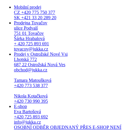
Mobilní prodej
CZ +420 775 750 377
SK +421 33 20 289 20
Prodejna Tovačov
ulice Podvalí
751 01 Tovačov
Šárka Hrabalová
+ 420 725 893 691
tovacov@jukka.cz
Prodej v Ostrožské Nové Vsi
Lhotská 772
687 22 Ostrožská Nová Ves
obchod@jukka.cz
Tamara Matoušková
+420 773 538 377
Nikola Kotačková
+420 730 990 395
E-shop
Eva Bartošová
+420 725 893 692
info@jukka.cz
OSOBNÍ ODBĚR OBJEDNANÝ PŘES E-SHOP NENÍ