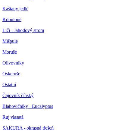
Kaštany jedlé
Kdouloně
Liči - Jahodový strom
Mišpule
Moruše
Olivovníky
Oskeruše
Ostatní
Čajovník čínský
Blahovičníky - Eucalyptus
Ruj vlasatá
SAKURA - okrasná třešeň