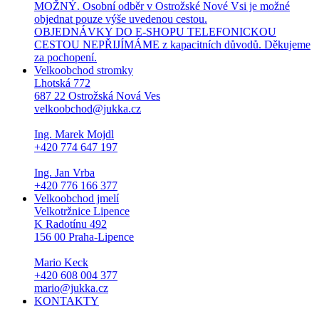
MOŽNÝ. Osobní odběr v Ostrožské Nové Vsi je možné
objednat pouze výše uvedenou cestou.
OBJEDNÁVKY DO E-SHOPU TELEFONICKOU
CESTOU NEPŘIJÍMÁME z kapacitních důvodů. Děkujeme
za pochopení.
Velkoobchod stromky
Lhotská 772
687 22 Ostrožská Nová Ves
velkoobchod@jukka.cz
Ing. Marek Mojdl
+420 774 647 197
Ing. Jan Vrba
+420 776 166 377
Velkoobchod jmelí
Velkotržnice Lipence
K Radotínu 492
156 00 Praha-Lipence
Mario Keck
+420 608 004 377
mario@jukka.cz
KONTAKTY