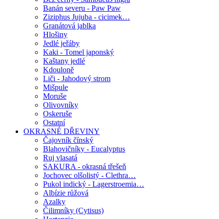
Banán severu - Paw Paw
Ziziphus Jujuba - cicimek…
Granátová jablka
Hlošiny
Jedlé jeřáby
Kaki - Tomel japonský
Kaštany jedlé
Kdouloně
Liči - Jahodový strom
Mišpule
Moruše
Olivovníky
Oskeruše
Ostatní
OKRASNÉ DŘEVINY
Čajovník čínský
Blahovičníky - Eucalyptus
Ruj vlasatá
SAKURA - okrasná třešeň
Jochovec olšolistý - Clethra…
Pukol indický - Lagerstroemia…
Albízie růžová
Azalky
Čilimníky (Cytisus)