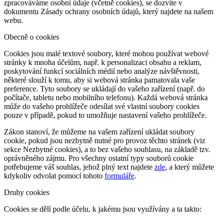
zpracováváme osobní údaje (včetně cookies), se dozvíte v
dokumentu Zásady ochrany osobních údajů, který najdete na našem
webu.
Obecně o cookies
Cookies jsou malé textové soubory, které mohou používat webové
stránky k mnoha účelům, např. k personalizaci obsahu a reklam,
poskytování funkcí sociálních médií nebo analýze návštěvnosti,
některé slouží k tomu, aby si webová stránka pamatovala vaše
preference. Tyto soubory se ukládají do vašeho zařízení (např. do
počítače, tabletu nebo mobilního telefonu). Každá webová stránka
může do vašeho prohlížeče odesílat své vlastní soubory cookies
pouze v případě, pokud to umožňuje nastavení vašeho prohlížeče.
Zákon stanoví, že můžeme na vašem zařízení ukládat soubory
cookie, pokud jsou nezbytně nutné pro provoz těchto stránek (viz
sekce Nezbytné cookies), a to bez vašeho souhlasu, na základě tzv.
oprávněného zájmu. Pro všechny ostatní typy souborů cookie
potřebujeme váš souhlas, jehož plný text najdete
zde
, a který můžete
kdykoliv odvolat pomocí tohoto
formuláře
.
Druhy cookies
Cookies se dělí podle účelu, k jakému jsou využívány a ta takto: