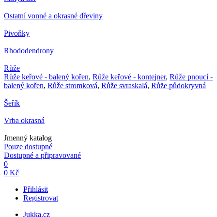
Ostatní vonné a okrasné dřeviny
Pivoňky
Rhododendrony
Růže
Růže keřové - balený kořen
,
Růže keřové - kontejner
,
Růže pnoucí -
balený kořen
,
Růže stromková
,
Růže svraskalá
,
Růže půdokryvná
Šeřík
Vrba okrasná
Jmenný katalog
Pouze dostupné
Dostupné a připravované
0
0 Kč
Přihlásit
Registrovat
Jukka.cz