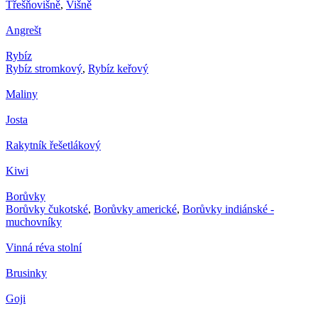
Třešňovišně
,
Višně
Angrešt
Rybíz
Rybíz stromkový
,
Rybíz keřový
Maliny
Josta
Rakytník řešetlákový
Kiwi
Borůvky
Borůvky čukotské
,
Borůvky americké
,
Borůvky indiánské -
muchovníky
Vinná réva stolní
Brusinky
Goji