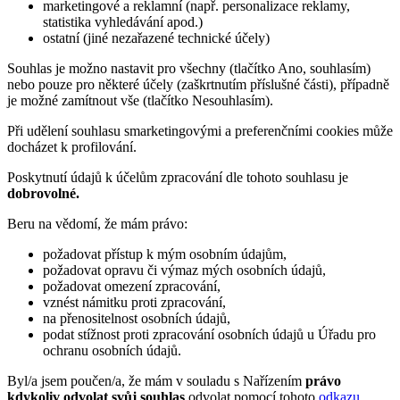
marketingové a reklamní (např. personalizace reklamy,
statistika vyhledávání apod.)
ostatní (jiné nezařazené technické účely)
Souhlas je možno nastavit pro všechny (tlačítko Ano, souhlasím)
nebo pouze pro některé účely (zaškrtnutím příslušné části), případně
je možné zamítnout vše (tlačítko Nesouhlasím).
Při udělení souhlasu smarketingovými a preferenčními cookies může
docházet k profilování.
Poskytnutí údajů k účelům zpracování dle tohoto souhlasu je
dobrovolné.
Beru na vědomí, že mám právo:
požadovat přístup k mým osobním údajům,
požadovat opravu či výmaz mých osobních údajů,
požadovat omezení zpracování,
vznést námitku proti zpracování,
na přenositelnost osobních údajů,
podat stížnost proti zpracování osobních údajů u Úřadu pro
ochranu osobních údajů.
Byl/a jsem poučen/a, že mám v souladu s Nařízením
právo
kdykoliv odvolat svůj souhlas
odvolat pomocí tohoto
odkazu
.