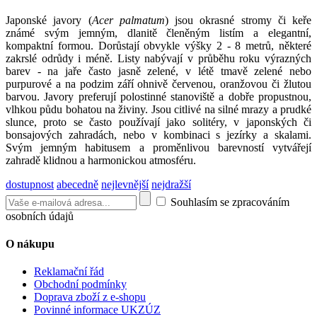
Japonské javory (
Acer palmatum
) jsou okrasné stromy či keře
známé svým jemným, dlanitě členěným listím a elegantní,
kompaktní formou. Dorůstají obvykle výšky 2 - 8 metrů, některé
zakrslé odrůdy i méně. Listy nabývají v průběhu roku výrazných
barev - na jaře často jasně zelené, v létě tmavě zelené nebo
purpurové a na podzim září ohnivě červenou, oranžovou či žlutou
barvou. Javory preferují polostinné stanoviště a dobře propustnou,
vlhkou půdu bohatou na živiny. Jsou citlivé na silné mrazy a prudké
slunce, proto se často používají jako solitéry, v japonských či
bonsajových zahradách, nebo v kombinaci s jezírky a skalami.
Svým jemným habitusem a proměnlivou barevností vytvářejí
zahradě klidnou a harmonickou atmosféru.
dostupnost
abecedně
nejlevnější
nejdražší
Souhlasím se zpracováním
osobních údajů
O nákupu
Reklamační řád
Obchodní podmínky
Doprava zboží z e-shopu
Povinné informace UKZÚZ