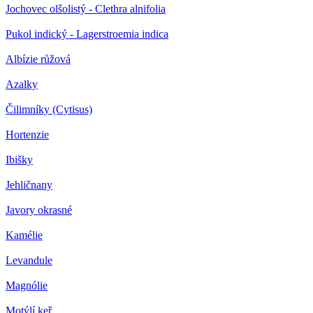
Jochovec olšolistý - Clethra alnifolia
Pukol indický - Lagerstroemia indica
Albízie růžová
Azalky
Čilimníky (Cytisus)
Hortenzie
Ibišky
Jehličnany
Javory okrasné
Kamélie
Levandule
Magnólie
Motýlí keř