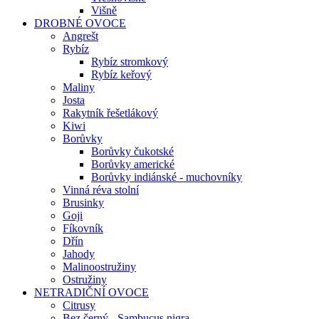
Višně
DROBNÉ OVOCE
Angrešt
Rybíz
Rybíz stromkový
Rybíz keřový
Maliny
Josta
Rakytník řešetlákový
Kiwi
Borůvky
Borůvky čukotské
Borůvky americké
Borůvky indiánské - muchovníky
Vinná réva stolní
Brusinky
Goji
Fíkovník
Dřín
Jahody
Malinoostružiny
Ostružiny
NETRADIČNÍ OVOCE
Citrusy
Bez černý - Sambucus nigra