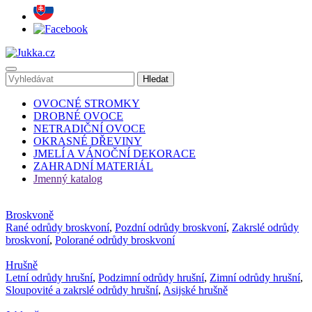
OVOCNÉ STROMKY
DROBNÉ OVOCE
NETRADIČNÍ OVOCE
OKRASNÉ DŘEVINY
JMELÍ A VÁNOČNÍ DEKORACE
ZAHRADNÍ MATERIÁL
Jmenný katalog
Broskvoně
Rané odrůdy broskvoní
,
Pozdní odrůdy broskvoní
,
Zakrslé odrůdy
broskvoní
,
Polorané odrůdy broskvoní
Hrušně
Letní odrůdy hrušní
,
Podzimní odrůdy hrušní
,
Zimní odrůdy hrušní
,
Sloupovité a zakrslé odrůdy hrušní
,
Asijské hrušně