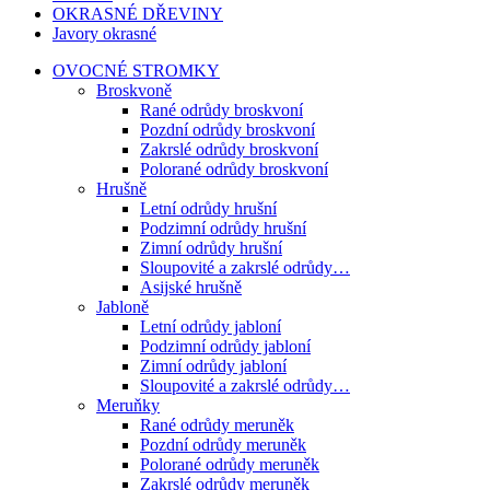
OKRASNÉ DŘEVINY
Javory okrasné
OVOCNÉ STROMKY
Broskvoně
Rané odrůdy broskvoní
Pozdní odrůdy broskvoní
Zakrslé odrůdy broskvoní
Polorané odrůdy broskvoní
Hrušně
Letní odrůdy hrušní
Podzimní odrůdy hrušní
Zimní odrůdy hrušní
Sloupovité a zakrslé odrůdy…
Asijské hrušně
Jabloně
Letní odrůdy jabloní
Podzimní odrůdy jabloní
Zimní odrůdy jabloní
Sloupovité a zakrslé odrůdy…
Meruňky
Rané odrůdy meruněk
Pozdní odrůdy meruněk
Polorané odrůdy meruněk
Zakrslé odrůdy meruněk