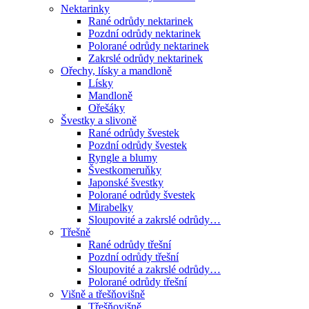
Nektarinky
Rané odrůdy nektarinek
Pozdní odrůdy nektarinek
Polorané odrůdy nektarinek
Zakrslé odrůdy nektarinek
Ořechy, lísky a mandloně
Lísky
Mandloně
Ořešáky
Švestky a slivoně
Rané odrůdy švestek
Pozdní odrůdy švestek
Ryngle a blumy
Švestkomeruňky
Japonské švestky
Polorané odrůdy švestek
Mirabelky
Sloupovité a zakrslé odrůdy…
Třešně
Rané odrůdy třešní
Pozdní odrůdy třešní
Sloupovité a zakrslé odrůdy…
Polorané odrůdy třešní
Višně a třešňovišně
Třešňovišně