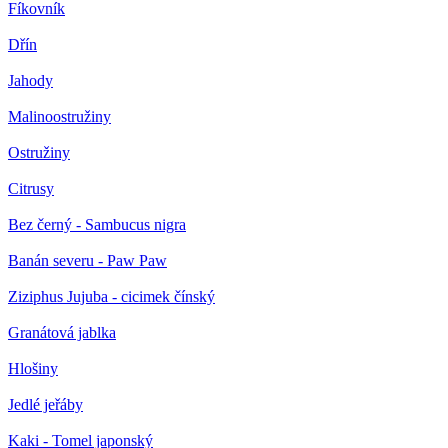
Fíkovník
Dřín
Jahody
Malinoostružiny
Ostružiny
Citrusy
Bez černý - Sambucus nigra
Banán severu - Paw Paw
Ziziphus Jujuba - cicimek čínský
Granátová jablka
Hlošiny
Jedlé jeřáby
Kaki - Tomel japonský