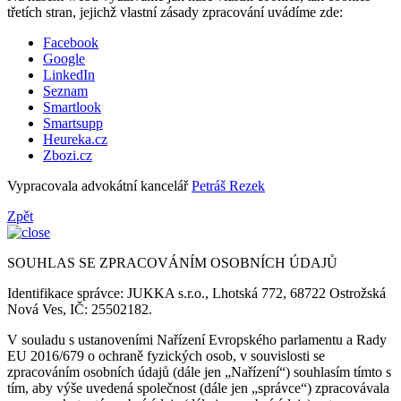
třetích stran, jejichž vlastní zásady zpracování uvádíme zde:
Facebook
Google
LinkedIn
Seznam
Smartlook
Smartsupp
Heureka.cz
Zbozi.cz
Vypracovala advokátní kancelář
Petráš Rezek
Zpět
SOUHLAS SE ZPRACOVÁNÍM OSOBNÍCH ÚDAJŮ
Identifikace správce: JUKKA s.r.o., Lhotská 772, 68722 Ostrožská
Nová Ves, IČ: 25502182.
V souladu s ustanoveními Nařízení Evropského parlamentu a Rady
EU 2016/679 o ochraně fyzických osob, v souvislosti se
zpracováním osobních údajů (dále jen „Nařízení“) souhlasím tímto s
tím, aby výše uvedená společnost (dále jen „správce“) zpracovávala