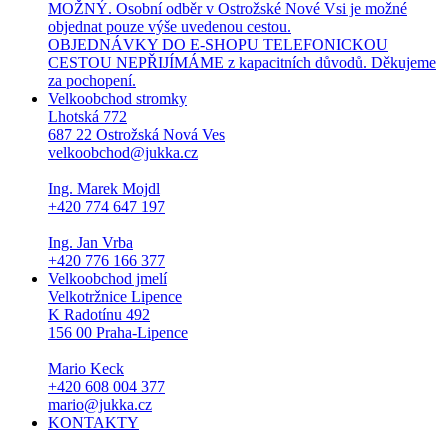
MOŽNÝ. Osobní odběr v Ostrožské Nové Vsi je možné
objednat pouze výše uvedenou cestou.
OBJEDNÁVKY DO E-SHOPU TELEFONICKOU
CESTOU NEPŘIJÍMÁME z kapacitních důvodů. Děkujeme
za pochopení.
Velkoobchod stromky
Lhotská 772
687 22 Ostrožská Nová Ves
velkoobchod@jukka.cz
Ing. Marek Mojdl
+420 774 647 197
Ing. Jan Vrba
+420 776 166 377
Velkoobchod jmelí
Velkotržnice Lipence
K Radotínu 492
156 00 Praha-Lipence
Mario Keck
+420 608 004 377
mario@jukka.cz
KONTAKTY