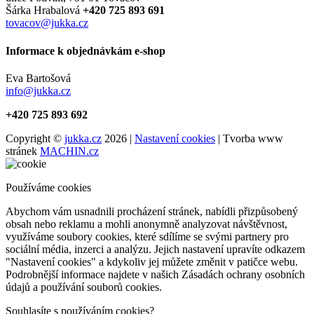
Šárka Hrabalová
+420 725 893 691
tovacov@jukka.cz
Informace k objednávkám e-shop
Eva Bartošová
info@jukka.cz
+420 725 893 692
Copyright ©
jukka.cz
2026 |
Nastavení cookies
| Tvorba www
stránek
MACHIN.cz
Používáme cookies
Abychom vám usnadnili procházení stránek, nabídli přizpůsobený
obsah nebo reklamu a mohli anonymně analyzovat návštěvnost,
využíváme soubory cookies, které sdílíme se svými partnery pro
sociální média, inzerci a analýzu. Jejich nastavení upravíte odkazem
"Nastavení cookies" a kdykoliv jej můžete změnit v patičce webu.
Podrobnější informace najdete v našich Zásadách ochrany osobních
údajů a používání souborů cookies.
Souhlasíte s používáním cookies?