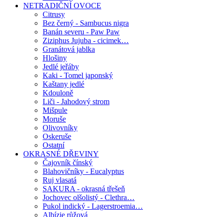
NETRADIČNÍ OVOCE
Citrusy
Bez černý - Sambucus nigra
Banán severu - Paw Paw
Ziziphus Jujuba - cicimek…
Granátová jablka
Hlošiny
Jedlé jeřáby
Kaki - Tomel japonský
Kaštany jedlé
Kdouloně
Liči - Jahodový strom
Mišpule
Moruše
Olivovníky
Oskeruše
Ostatní
OKRASNÉ DŘEVINY
Čajovník čínský
Blahovičníky - Eucalyptus
Ruj vlasatá
SAKURA - okrasná třešeň
Jochovec olšolistý - Clethra…
Pukol indický - Lagerstroemia…
Albízie růžová