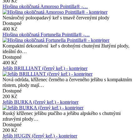
300 Kč
Hlošina okoličnatá Amoroso Pointilla® -…
Nenáročný poloopadavý keř s tmavě červenými plody
Dostupné
400 Kč
Hlošina okoličnatá Fortunella Pointilla® -…
Kompaktní dekorativní keř s drobnými chutnými žlutými plody,
ideální do…
Dostupné
400 Kč
Jeřáb BRILLIANT (černý keř.) - kontejner
Nová odrůda, kříženec černého a červeného jeřábu s kompaktním
růstem, plody mají…
Dostupné
200 Kč
Jeřáb BURKA (černý keř.) - kontejner
Ruský kříženec jeřábu ptačího a jeřábu alpského s chutnými
zdravými plody…
Dostupné
200 Kč
Jeřáb HUGIN (černý keř.) - kontejner