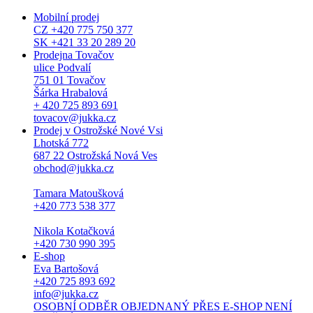
Mobilní prodej
CZ +420 775 750 377
SK +421 33 20 289 20
Prodejna Tovačov
ulice Podvalí
751 01 Tovačov
Šárka Hrabalová
+ 420 725 893 691
tovacov@jukka.cz
Prodej v Ostrožské Nové Vsi
Lhotská 772
687 22 Ostrožská Nová Ves
obchod@jukka.cz
Tamara Matoušková
+420 773 538 377
Nikola Kotačková
+420 730 990 395
E-shop
Eva Bartošová
+420 725 893 692
info@jukka.cz
OSOBNÍ ODBĚR OBJEDNANÝ PŘES E-SHOP NENÍ