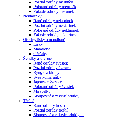
Pozdní odrůdy meruněk
Polorané odrůdy meruněk
Zakrslé odrůdy meruněk
Nektarinky
Rané odrůdy nektarinek
Pozdní odrůdy nektarinek
Polorané odrůdy nektarinek
Zakrslé odrůdy nektarinek
Ořechy, lísky a mandloně
Lísky
Mandloně
Ořešáky
Švestky a slivoně
Rané odrůdy švestek
Pozdní odrůdy švestek
Ryngle a blumy
Švestkomeruňky
Japonské švestky
Polorané odrůdy švestek
Mirabelky
Sloupovité a zakrslé odrůdy…
Třešně
Rané odrůdy třešní
Pozdní odrůdy třešní
Sloupovité a zakrslé odrůdy…