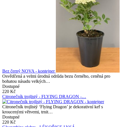
Bez černý NOVA - kontejner
Osvědčená a velmi úrodná odrůda bezu černého, ceněná pro
bohatou násadu velkých…
Dostupné
220 Kč
Citronečník trojlistý - FLYING DRAGON -…
Citronečník trojlistý ‘Flying Dragon’ je dekorativní keř s
kroucenými větvemi, trnit…
Dostupné
220 Kč