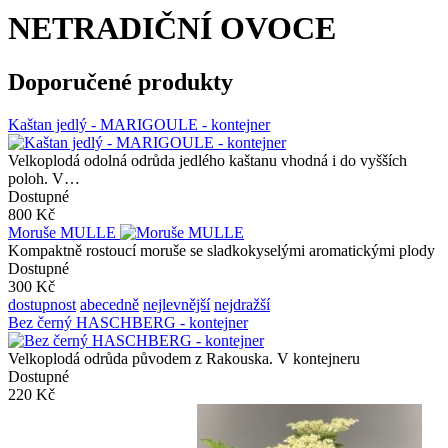
NETRADIČNÍ OVOCE
Doporučené produkty
Kaštan jedlý - MARIGOULE - kontejner
Velkoplodá odolná odrůda jedlého kaštanu vhodná i do vyšších
poloh. V…
Dostupné
800 Kč
Moruše MULLE
Kompaktně rostoucí moruše se sladkokyselými aromatickými plody
Dostupné
300 Kč
dostupnost
abecedně
nejlevnější
nejdražší
Bez černý HASCHBERG - kontejner
Velkoplodá odrůda původem z Rakouska. V kontejneru
Dostupné
220 Kč