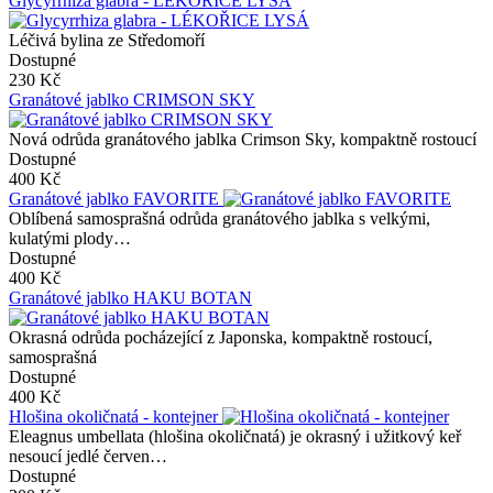
Glycyrrhiza glabra - LÉKOŘICE LYSÁ
Léčivá bylina ze Středomoří
Dostupné
230 Kč
Granátové jablko CRIMSON SKY
Nová odrůda granátového jablka Crimson Sky, kompaktně rostoucí
Dostupné
400 Kč
Granátové jablko FAVORITE
Oblíbená samosprašná odrůda granátového jablka s velkými,
kulatými plody…
Dostupné
400 Kč
Granátové jablko HAKU BOTAN
Okrasná odrůda pocházející z Japonska, kompaktně rostoucí,
samosprašná
Dostupné
400 Kč
Hlošina okoličnatá - kontejner
Eleagnus umbellata (hlošina okoličnatá) je okrasný i užitkový keř
nesoucí jedlé červen…
Dostupné