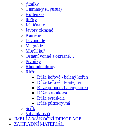
Azalky
Čilimníky (Cytisus)
Hortenzie
Ibišky
Jehličnany
Javory okrasné
Kamélie
Levandule
Magnólie
Motýlí keř
Ostatní vonné a okrasné…
Pivoňky
Rhododendrony
Růže
Růže keřové - balený kořen
Růže keřové - kontejner
Růže pnoucí - balený kořen
Růže stromková
Růže svraskalá
Růže půdokryvná
Šeřík
Vrba okrasná
JMELÍ A VÁNOČNÍ DEKORACE
ZAHRADNÍ MATERIÁL