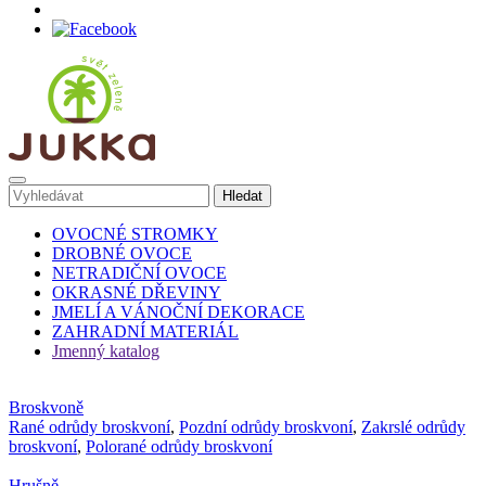
OVOCNÉ STROMKY
DROBNÉ OVOCE
NETRADIČNÍ OVOCE
OKRASNÉ DŘEVINY
JMELÍ A VÁNOČNÍ DEKORACE
ZAHRADNÍ MATERIÁL
Jmenný katalog
Broskvoně
Rané odrůdy broskvoní
,
Pozdní odrůdy broskvoní
,
Zakrslé odrůdy
broskvoní
,
Polorané odrůdy broskvoní
Hrušně