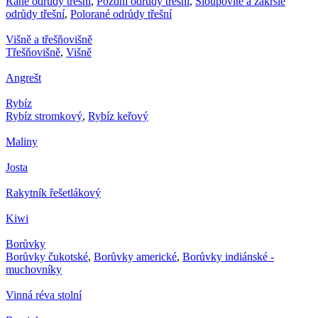
Rané odrůdy třešní
,
Pozdní odrůdy třešní
,
Sloupovité a zakrslé
odrůdy třešní
,
Polorané odrůdy třešní
Višně a třešňovišně
Třešňovišně
,
Višně
Angrešt
Rybíz
Rybíz stromkový
,
Rybíz keřový
Maliny
Josta
Rakytník řešetlákový
Kiwi
Borůvky
Borůvky čukotské
,
Borůvky americké
,
Borůvky indiánské -
muchovníky
Vinná réva stolní