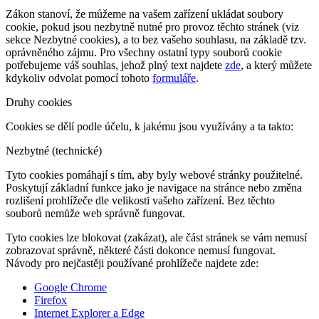
Zákon stanoví, že můžeme na vašem zařízení ukládat soubory
cookie, pokud jsou nezbytně nutné pro provoz těchto stránek (viz
sekce Nezbytné cookies), a to bez vašeho souhlasu, na základě tzv.
oprávněného zájmu. Pro všechny ostatní typy souborů cookie
potřebujeme váš souhlas, jehož plný text najdete
zde
, a který můžete
kdykoliv odvolat pomocí tohoto
formuláře
.
Druhy cookies
Cookies se dělí podle účelu, k jakému jsou využívány a ta takto:
Nezbytné (technické)
Tyto cookies pomáhají s tím, aby byly webové stránky použitelné.
Poskytují základní funkce jako je navigace na stránce nebo změna
rozlišení prohlížeče dle velikosti vašeho zařízení. Bez těchto
souborů nemůže web správně fungovat.
Tyto cookies lze blokovat (zakázat), ale část stránek se vám nemusí
zobrazovat správně, některé části dokonce nemusí fungovat.
Návody pro nejčastěji používané prohlížeče najdete zde:
Google Chrome
Firefox
Internet Explorer a Edge