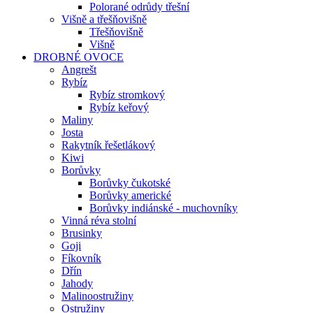
Polorané odrůdy třešní
Višně a třešňovišně
Třešňovišně
Višně
DROBNÉ OVOCE
Angrešt
Rybíz
Rybíz stromkový
Rybíz keřový
Maliny
Josta
Rakytník řešetlákový
Kiwi
Borůvky
Borůvky čukotské
Borůvky americké
Borůvky indiánské - muchovníky
Vinná réva stolní
Brusinky
Goji
Fíkovník
Dřín
Jahody
Malinoostružiny
Ostružiny