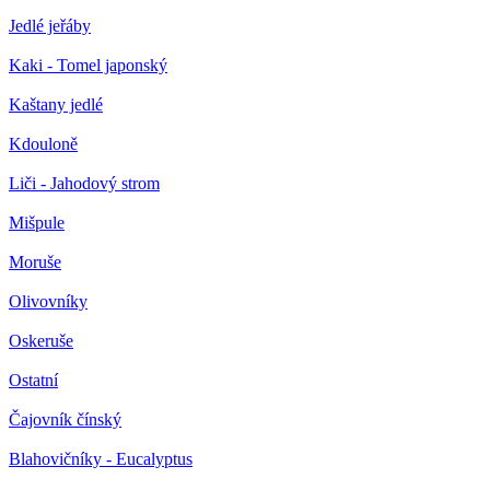
Jedlé jeřáby
Kaki - Tomel japonský
Kaštany jedlé
Kdouloně
Liči - Jahodový strom
Mišpule
Moruše
Olivovníky
Oskeruše
Ostatní
Čajovník čínský
Blahovičníky - Eucalyptus