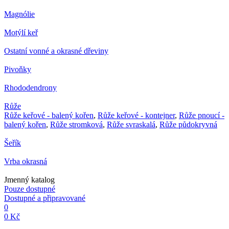
Magnólie
Motýlí keř
Ostatní vonné a okrasné dřeviny
Pivoňky
Rhododendrony
Růže
Růže keřové - balený kořen
,
Růže keřové - kontejner
,
Růže pnoucí -
balený kořen
,
Růže stromková
,
Růže svraskalá
,
Růže půdokryvná
Šeřík
Vrba okrasná
Jmenný katalog
Pouze dostupné
Dostupné a připravované
0
0 Kč