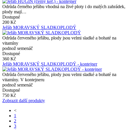
Odrůda černého jeřábu vhodná na živé ploty i do malých zahrádek,
plody mají…
Dostupné
200 Kč
Jeřáb MORAVSKÝ SLADKOPLODÝ
Odrůda červeného jeřábu, plody jsou velmi sladké a bohaté na
vitamíny
podnož semenáč
Dostupné
360 Kč
Jeřáb MORAVSKÝ SLADKOPLODÝ - kontejner
Odrůda červeného jeřábu, plody jsou velmi sladké a bohaté na
vitamíny. V kontejneru
podnož semenáč
Dostupné
750 Kč
Zobrazit další produkty
<
1
2
3