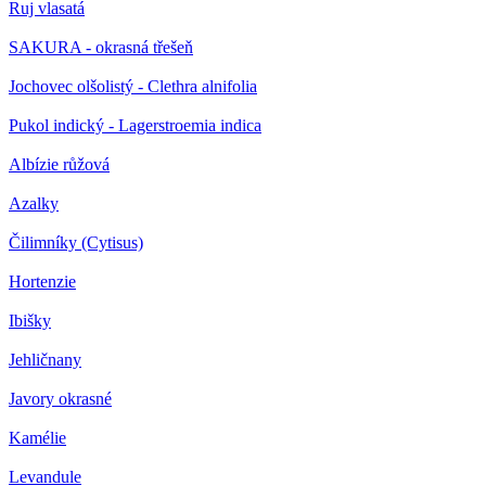
Ruj vlasatá
SAKURA - okrasná třešeň
Jochovec olšolistý - Clethra alnifolia
Pukol indický - Lagerstroemia indica
Albízie růžová
Azalky
Čilimníky (Cytisus)
Hortenzie
Ibišky
Jehličnany
Javory okrasné
Kamélie
Levandule