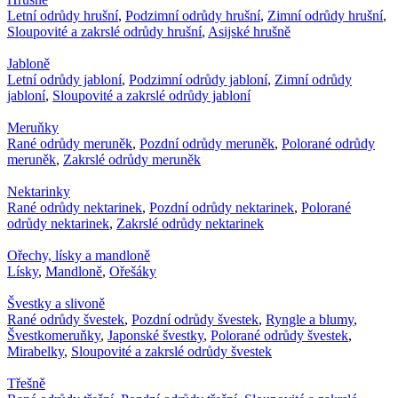
Letní odrůdy hrušní
,
Podzimní odrůdy hrušní
,
Zimní odrůdy hrušní
,
Sloupovité a zakrslé odrůdy hrušní
,
Asijské hrušně
Jabloně
Letní odrůdy jabloní
,
Podzimní odrůdy jabloní
,
Zimní odrůdy
jabloní
,
Sloupovité a zakrslé odrůdy jabloní
Meruňky
Rané odrůdy meruněk
,
Pozdní odrůdy meruněk
,
Polorané odrůdy
meruněk
,
Zakrslé odrůdy meruněk
Nektarinky
Rané odrůdy nektarinek
,
Pozdní odrůdy nektarinek
,
Polorané
odrůdy nektarinek
,
Zakrslé odrůdy nektarinek
Ořechy, lísky a mandloně
Lísky
,
Mandloně
,
Ořešáky
Švestky a slivoně
Rané odrůdy švestek
,
Pozdní odrůdy švestek
,
Ryngle a blumy
,
Švestkomeruňky
,
Japonské švestky
,
Polorané odrůdy švestek
,
Mirabelky
,
Sloupovité a zakrslé odrůdy švestek
Třešně