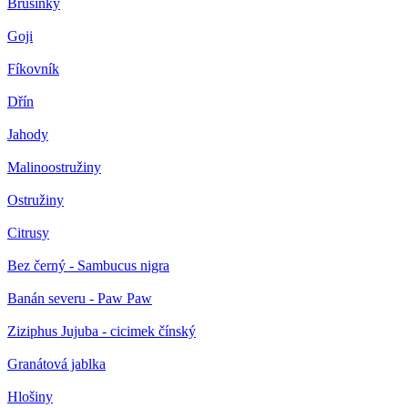
Brusinky
Goji
Fíkovník
Dřín
Jahody
Malinoostružiny
Ostružiny
Citrusy
Bez černý - Sambucus nigra
Banán severu - Paw Paw
Ziziphus Jujuba - cicimek čínský
Granátová jablka
Hlošiny