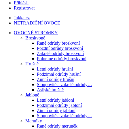
Přihlásit
Registrovat
Jukka.cz
NETRADIČNÍ OVOCE
OVOCNÉ STROMKY
Broskvoně
Rané odrůdy broskvoní
Pozdní odrůdy broskvoní
Zakrslé odrůdy broskvoní
Polorané odrůdy broskvoní
Hrušně
Letní odrůdy hrušní
Podzimní odrůdy hrušní
Zimní odrůdy hrušní
Sloupovité a zakrslé odrůdy…
Asijské hrušně
Jabloně
Letní odrůdy jabloní
Podzimní odrůdy jabloní
Zimní odrůdy jabloní
Sloupovité a zakrslé odrůdy…
Meruňky
Rané odrůdy meruněk