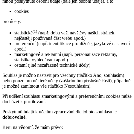
mnou poskytnuté osobní údaje (dále jen osobní údaje), a to:
cookies
pro účely:
(1)
statistické
(např. doba vaší návštěvy našich stránek,
nejčastěji používaná část webu apod.)
preferenční (např. identifikace prohlížeče, jazykové nastavení
apod.)
marketingové a reklamní (např. personalizace reklamy,
statistika vyhledávání apod.)
ostatní (jiné nezařazené technické účely)
Souhlas je možno nastavit pro všechny (tlačítko Ano, souhlasím)
nebo pouze pro některé účely (zaškrtnutím příslušné části), případně
je možné zamítnout vše (tlačítko Nesouhlasím).
Při udělení souhlasu smarketingovými a preferenčními cookies může
docházet k profilování.
Poskytnutí údajů k účelům zpracování dle tohoto souhlasu je
dobrovolné.
Beru na vědomí, že mám právo: