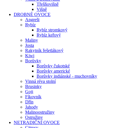
Třešňovišně
Višně
DROBNÉ OVOCE
Angrešt
Rybíz
Rybíz stromkový
Rybíz keřový
Maliny
Josta
Rakytník řešetlákový
Kiwi
Borůvky
Borůvky čukotské
Borůvky americké
Borůvky indiánské - muchovníky
Vinná réva stolní
Brusinky
Goji
Fíkovník
Dřín
Jahody
Malinoostružiny
Ostružiny
NETRADIČNÍ OVOCE
Citrusy