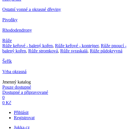
Ostatní vonné a okrasné dřeviny
Pivoňky
Rhododendrony
Růže
Růže keřové - balený kořen
,
Růže keřové - kontejner
,
Růže pnoucí -
balený kořen
,
Růže stromková
,
Růže svraskalá
,
Růže půdokryvná
Šeřík
Vrba okrasná
Jmenný katalog
Pouze dostupné
Dostupné a připravované
0
0 Kč
Přihlásit
Registrovat
Jukka.cz