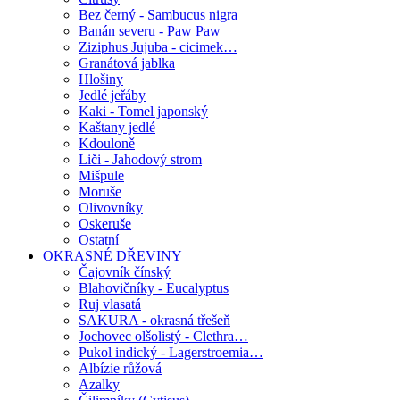
Bez černý - Sambucus nigra
Banán severu - Paw Paw
Ziziphus Jujuba - cicimek…
Granátová jablka
Hlošiny
Jedlé jeřáby
Kaki - Tomel japonský
Kaštany jedlé
Kdouloně
Liči - Jahodový strom
Mišpule
Moruše
Olivovníky
Oskeruše
Ostatní
OKRASNÉ DŘEVINY
Čajovník čínský
Blahovičníky - Eucalyptus
Ruj vlasatá
SAKURA - okrasná třešeň
Jochovec olšolistý - Clethra…
Pukol indický - Lagerstroemia…
Albízie růžová
Azalky