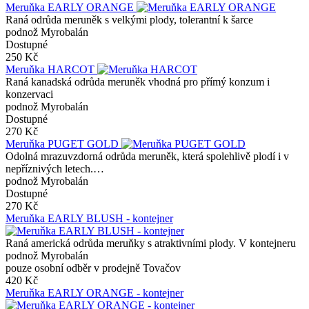
Meruňka EARLY ORANGE
Raná odrůda meruněk s velkými plody, tolerantní k šarce
podnož Myrobalán
Dostupné
250 Kč
Meruňka HARCOT
Raná kanadská odrůda meruněk vhodná pro přímý konzum i
konzervaci
podnož Myrobalán
Dostupné
270 Kč
Meruňka PUGET GOLD
Odolná mrazuvzdorná odrůda meruněk, která spolehlivě plodí i v
nepříznivých letech.…
podnož Myrobalán
Dostupné
270 Kč
Meruňka EARLY BLUSH - kontejner
Raná americká odrůda meruňky s atraktivními plody. V kontejneru
podnož Myrobalán
pouze osobní odběr v prodejně Tovačov
420 Kč
Meruňka EARLY ORANGE - kontejner