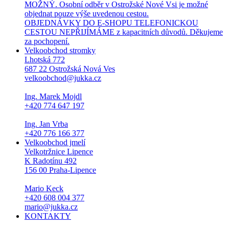
MOŽNÝ. Osobní odběr v Ostrožské Nové Vsi je možné
objednat pouze výše uvedenou cestou.
OBJEDNÁVKY DO E-SHOPU TELEFONICKOU
CESTOU NEPŘIJÍMÁME z kapacitních důvodů. Děkujeme
za pochopení.
Velkoobchod stromky
Lhotská 772
687 22 Ostrožská Nová Ves
velkoobchod@jukka.cz
Ing. Marek Mojdl
+420 774 647 197
Ing. Jan Vrba
+420 776 166 377
Velkoobchod jmelí
Velkotržnice Lipence
K Radotínu 492
156 00 Praha-Lipence
Mario Keck
+420 608 004 377
mario@jukka.cz
KONTAKTY