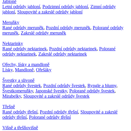
Jabloně
Letní odrůdy jabloní
,
Podzimní odrůdy jabloní
,
Zimní odrůdy
jabloní
,
Sloupovité a zakrslé odrůdy jabloní
Meruňky
Rané odrůdy meruněk
,
Pozdní odrůdy meruněk
,
Polorané odrůdy
meruněk
,
Zakrslé odrůdy meruněk
Nektarinky
Rané odrůdy nektarinek
,
Pozdní odrůdy nektarinek
,
Polorané
odrůdy nektarinek
,
Zakrslé odrůdy nektarinek
Ořechy, lísky a mandloně
Lísky
,
Mandloně
,
Ořešáky
Švestky a slivoně
Rané odrůdy švestek
,
Pozdní odrůdy švestek
,
Ryngle a blumy
,
Švestkomeruňky
,
Japonské švestky
,
Polorané odrůdy švestek
,
Mirabelky
,
Sloupovité a zakrslé odrůdy švestek
Třešně
Rané odrůdy třešní
,
Pozdní odrůdy třešní
,
Sloupovité a zakrslé
odrůdy třešní
,
Polorané odrůdy třešní
Višně a třešňovišně