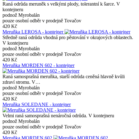
Raná odrůda meruněk s velkými plody, tolerantní k šarce. V
kontejneru
podnož Myrobalán
pouze osobní odběr v prodejně Tovačov
420 Kč
Meruňka LEROSA - kontejner
Středně raná odrůda vhodná pro pěstování v okrajových oblastech.
V kontejneru
podnož Myrobalán
pouze osobní odběr v prodejně Tovačov
420 Kč
Meruňka MORDEN 602 - kontejner
Raná samosprašná meruňka, starší odrůda ceněná hlavně kvůli
zdraví stromu. V…
podnož Myrobalán
pouze osobní odběr v prodejně Tovačov
420 Kč
Meruňka SOLEDANE - kontejner
Velmi raná samosprašná nenáročná odrůda. V kontejneru
podnož Myrobalán
pouze osobní odběr v prodejně Tovačov
420 Kč
Meruňka MORDEN 602