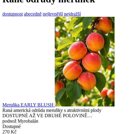
dostupnost
abecedně
nejlevnější
nejdražší
Meruňka EARLY BLUSH
Raná americká odrůda meruňky s atraktivními plody
DOSTUPNÉ AŽ VE DRUHÉ POLOVINĚ…
podnož Myrobalán
Dostupné
270 Kč