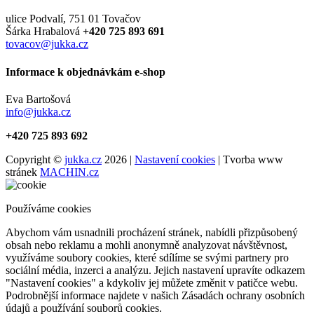
ulice Podvalí, 751 01 Tovačov
Šárka Hrabalová
+420 725 893 691
tovacov@jukka.cz
Informace k objednávkám e-shop
Eva Bartošová
info@jukka.cz
+420 725 893 692
Copyright ©
jukka.cz
2026 |
Nastavení cookies
| Tvorba www
stránek
MACHIN.cz
Používáme cookies
Abychom vám usnadnili procházení stránek, nabídli přizpůsobený
obsah nebo reklamu a mohli anonymně analyzovat návštěvnost,
využíváme soubory cookies, které sdílíme se svými partnery pro
sociální média, inzerci a analýzu. Jejich nastavení upravíte odkazem
"Nastavení cookies" a kdykoliv jej můžete změnit v patičce webu.
Podrobnější informace najdete v našich Zásadách ochrany osobních
údajů a používání souborů cookies.