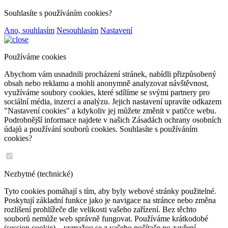
Souhlasíte s používáním cookies?
Ano, souhlasím
Nesouhlasím
Nastavení
Používáme cookies
Abychom vám usnadnili procházení stránek, nabídli přizpůsobený
obsah nebo reklamu a mohli anonymně analyzovat návštěvnost,
využíváme soubory cookies, které sdílíme se svými partnery pro
sociální média, inzerci a analýzu. Jejich nastavení upravíte odkazem
"Nastavení cookies" a kdykoliv jej můžete změnit v patičce webu.
Podrobnější informace najdete v našich Zásadách ochrany osobních
údajů a používání souborů cookies. Souhlasíte s používáním
cookies?
Nezbytné (technické)
Tyto cookies pomáhají s tím, aby byly webové stránky použitelné.
Poskytují základní funkce jako je navigace na stránce nebo změna
rozlišení prohlížeče dle velikosti vašeho zařízení. Bez těchto
souborů nemůže web správně fungovat. Používáme krátkodobé
(session cookie) – vymažou se z vašeho počítače po zavření