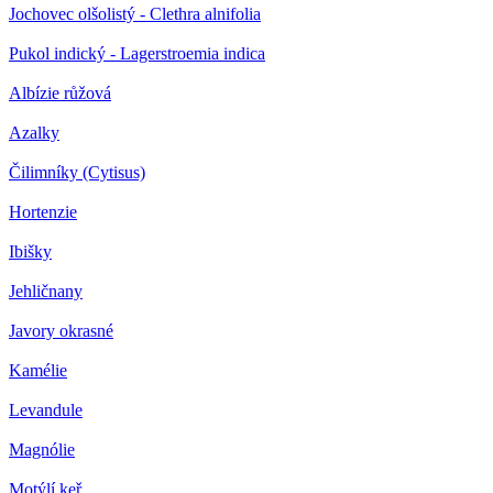
Jochovec olšolistý - Clethra alnifolia
Pukol indický - Lagerstroemia indica
Albízie růžová
Azalky
Čilimníky (Cytisus)
Hortenzie
Ibišky
Jehličnany
Javory okrasné
Kamélie
Levandule
Magnólie
Motýlí keř