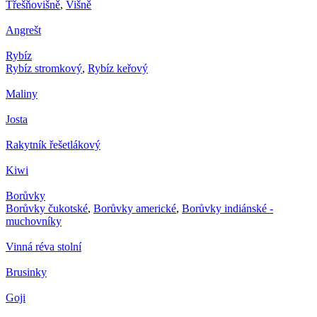
Třešňovišně
,
Višně
Angrešt
Rybíz
Rybíz stromkový
,
Rybíz keřový
Maliny
Josta
Rakytník řešetlákový
Kiwi
Borůvky
Borůvky čukotské
,
Borůvky americké
,
Borůvky indiánské -
muchovníky
Vinná réva stolní
Brusinky
Goji