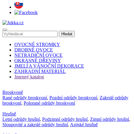
OVOCNÉ STROMKY
DROBNÉ OVOCE
NETRADIČNÍ OVOCE
OKRASNÉ DŘEVINY
JMELÍ A VÁNOČNÍ DEKORACE
ZAHRADNÍ MATERIÁL
Jmenný katalog
Broskvoně
Rané odrůdy broskvoní
,
Pozdní odrůdy broskvoní
,
Zakrslé odrůdy
broskvoní
,
Polorané odrůdy broskvoní
Hrušně
Letní odrůdy hrušní
,
Podzimní odrůdy hrušní
,
Zimní odrůdy hrušní
,
Sloupovité a zakrslé odrůdy hrušní
,
Asijské hrušně