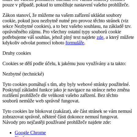
pouze v případě, pokud to umožňuje nastavení vašeho prohlížeče.
Zákon stanoví, že můžeme na vašem zařízení ukládat soubory
cookie, pokud jsou nezbytně nutné pro provoz těchto stránek (viz
sekce Nezbytné cookies), a to bez vašeho souhlasu, na základě tzv.
oprávněného zájmu. Pro všechny ostatní typy souborů cookie
potřebujeme váš souhlas, jehož plný text najdete
zde
, a který můžete
kdykoliv odvolat pomocí tohoto
formuláře
.
Druhy cookies
Cookies se dělí podle účelu, k jakému jsou využívány a ta takto:
Nezbytné (technické)
Tyto cookies pomáhají s tím, aby byly webové stránky použitelné.
Poskytují základní funkce jako je navigace na stránce nebo změna
rozlišení prohlížeče dle velikosti vašeho zařízení. Bez těchto
souborů nemůže web správně fungovat.
Tyto cookies lze blokovat (zakázat), ale část stránek se vám nemusí
zobrazovat správně, některé části dokonce nemusí fungovat.
Návody pro nejčastěji používané prohlížeče najdete zde:
Google Chrome