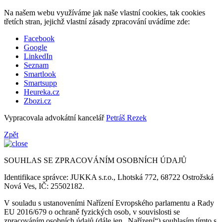
Na našem webu využíváme jak naše vlastní cookies, tak cookies
třetích stran, jejichž vlastní zásady zpracování uvádíme zde:
Facebook
Google
LinkedIn
Seznam
Smartlook
Smartsupp
Heureka.cz
Zbozi.cz
Vypracovala advokátní kancelář
Petráš Rezek
Zpět
SOUHLAS SE ZPRACOVÁNÍM OSOBNÍCH ÚDAJŮ
Identifikace správce: JUKKA s.r.o., Lhotská 772, 68722 Ostrožská
Nová Ves, IČ: 25502182.
V souladu s ustanoveními Nařízení Evropského parlamentu a Rady
EU 2016/679 o ochraně fyzických osob, v souvislosti se
zpracováním osobních údajů (dále jen „Nařízení“) souhlasím tímto s