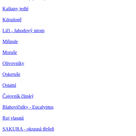
Kaštany jedlé
Kdouloně
Liči - Jahodový strom
Mišpule
Moruše
Olivovníky
Oskeruše
Ostatní
Čajovník čínský
Blahovičníky - Eucalyptus
Ruj vlasatá
SAKURA - okrasná třešeň