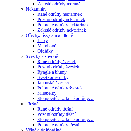
Zakrslé odrůdy meruněk
Nektarinky
Rané odrůdy nektarinek
Pozdní odrůdy nektarinek
Polorané odrůdy nektarinek
Zakrslé odrůdy nektarinek
Ořechy, lísky a mandloně
Lísky
Mandloně
Ořešáky
Švestky a slivoně
Rané odrůdy švestek
Pozdní odrůdy švestek
Ryngle a blumy
Švestkomeruňky
Japonské švestky
Polorané odrůdy švestek
Mirabelky
Sloupovité a zakrslé odrůdy…
Třešně
Rané odrůdy třešní
Pozdní odrůdy třešní
Sloupovité a zakrslé odrůdy…
Polorané odrůdy třešní
Višně a třešňovišně