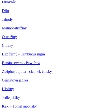
Fíkovník
Dřín
Jahody
Malinoostružiny
Ostružiny
Citrusy
Bez černý - Sambucus nigra
Banán severu - Paw Paw
Ziziphus Jujuba - cicimek čínský
Granátová jablka
Hlošiny
Jedlé jeřáby
Kaki - Tomel japonský