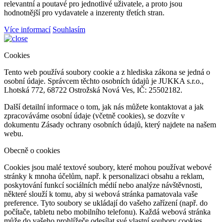
relevantní a poutavé pro jednotlivé uživatele, a proto jsou
hodnotnější pro vydavatele a inzerenty třetích stran.
Více informací
Souhlasím
Cookies
Tento web používá soubory cookie a z hlediska zákona se jedná o
osobní údaje. Správcem těchto osobních údajů je JUKKA s.r.o.,
Lhotská 772, 68722 Ostrožská Nová Ves, IČ: 25502182.
Další detailní informace o tom, jak nás můžete kontaktovat a jak
zpracováváme osobní údaje (včetně cookies), se dozvíte v
dokumentu Zásady ochrany osobních údajů, který najdete na našem
webu.
Obecně o cookies
Cookies jsou malé textové soubory, které mohou používat webové
stránky k mnoha účelům, např. k personalizaci obsahu a reklam,
poskytování funkcí sociálních médií nebo analýze návštěvnosti,
některé slouží k tomu, aby si webová stránka pamatovala vaše
preference. Tyto soubory se ukládají do vašeho zařízení (např. do
počítače, tabletu nebo mobilního telefonu). Každá webová stránka
může do vašeho prohlížeče odesílat své vlastní soubory cookies