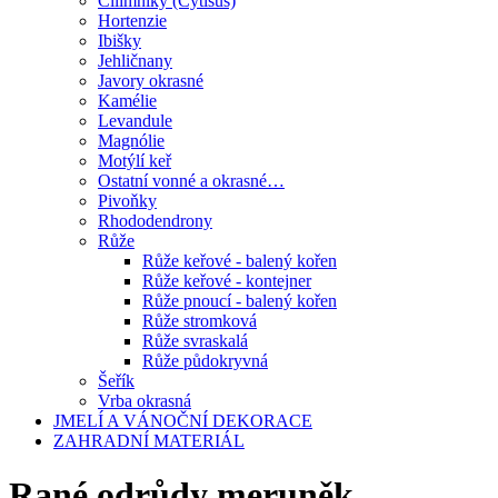
Čilimníky (Cytisus)
Hortenzie
Ibišky
Jehličnany
Javory okrasné
Kamélie
Levandule
Magnólie
Motýlí keř
Ostatní vonné a okrasné…
Pivoňky
Rhododendrony
Růže
Růže keřové - balený kořen
Růže keřové - kontejner
Růže pnoucí - balený kořen
Růže stromková
Růže svraskalá
Růže půdokryvná
Šeřík
Vrba okrasná
JMELÍ A VÁNOČNÍ DEKORACE
ZAHRADNÍ MATERIÁL
Rané odrůdy meruněk