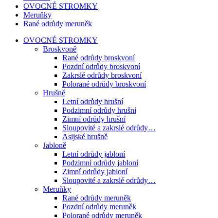
OVOCNÉ STROMKY
Meruňky
Rané odrůdy meruněk
OVOCNÉ STROMKY
Broskvoně
Rané odrůdy broskvoní
Pozdní odrůdy broskvoní
Zakrslé odrůdy broskvoní
Polorané odrůdy broskvoní
Hrušně
Letní odrůdy hrušní
Podzimní odrůdy hrušní
Zimní odrůdy hrušní
Sloupovité a zakrslé odrůdy…
Asijské hrušně
Jabloně
Letní odrůdy jabloní
Podzimní odrůdy jabloní
Zimní odrůdy jabloní
Sloupovité a zakrslé odrůdy…
Meruňky
Rané odrůdy meruněk
Pozdní odrůdy meruněk
Polorané odrůdy meruněk