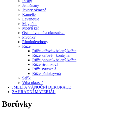
Ibišky
Jehličnany
Javory okrasné
Kamélie
Levandule
Magnólie
Motýlí keř
Ostatní vonné a okrasné…
Pivoňky
Rhododendrony
Růže
Růže keřové - balený kořen
Růže keřové - kontejner
Růže pnoucí - balený kořen
Růže stromková
Růže svraskalá
Růže půdokryvná
Šeřík
Vrba okrasná
JMELÍ A VÁNOČNÍ DEKORACE
ZAHRADNÍ MATERIÁL
Borůvky