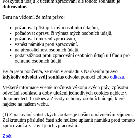
Poskytnutí údajů k účelům zpracování dle tohoto souhlasu je
dobrovolné.
Beru na vědomí, že mám právo:
požadovat přístup k mým osobním údajům,
požadovat opravu či výmaz mých osobních údajů,
požadovat omezení zpracování,
vznést námitku proti zpracování,
na přenositelnost osobních údajů,
podat stížnost proti zpracování osobních údajů u Úřadu pro
ochranu osobních údajů.
Byl/a jsem poučen/a, že mám v souladu s Nařízením
právo
kdykoliv odvolat svůj souhlas
odvolat pomocí tohoto
odkazu
.
Veškeré informace včetně možnosti výkonu svých práv, způsobu
odvolání souhlasu a doby uložení jednotlivých cookies najdete v
dokumentech Cookies a Zásady ochrany osobních údajů, které
najdete na našem webu.
(1) Zpracování statistických cookies je naším oprávněným zájmem.
Zaškrtnutím příslušné části zde můžete uplatnit námitku proti tomuto
zpracování a zastavit jejich zpracování.
Zpět