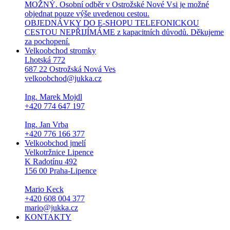
MOŽNÝ. Osobní odběr v Ostrožské Nové Vsi je možné
objednat pouze výše uvedenou cestou.
OBJEDNÁVKY DO E-SHOPU TELEFONICKOU
CESTOU NEPŘIJÍMÁME z kapacitních důvodů. Děkujeme
za pochopení.
Velkoobchod stromky
Lhotská 772
687 22 Ostrožská Nová Ves
velkoobchod@jukka.cz
Ing. Marek Mojdl
+420 774 647 197
Ing. Jan Vrba
+420 776 166 377
Velkoobchod jmelí
Velkotržnice Lipence
K Radotínu 492
156 00 Praha-Lipence
Mario Keck
+420 608 004 377
mario@jukka.cz
KONTAKTY