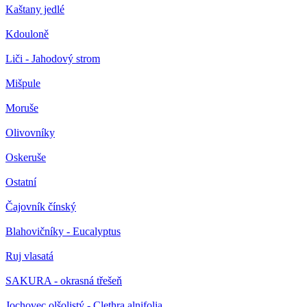
Kaštany jedlé
Kdouloně
Liči - Jahodový strom
Mišpule
Moruše
Olivovníky
Oskeruše
Ostatní
Čajovník čínský
Blahovičníky - Eucalyptus
Ruj vlasatá
SAKURA - okrasná třešeň
Jochovec olšolistý - Clethra alnifolia