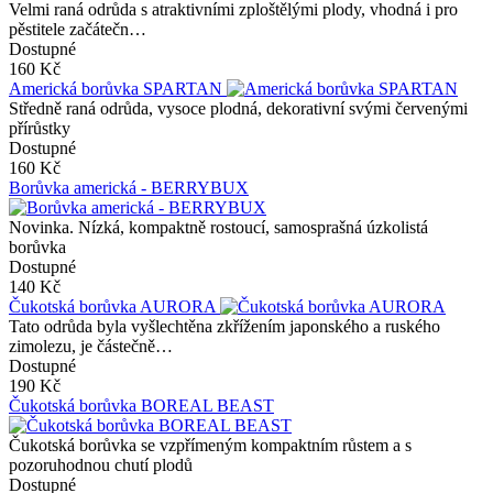
Velmi raná odrůda s atraktivními zploštělými plody, vhodná i pro
pěstitele začátečn…
Dostupné
160 Kč
Americká borůvka SPARTAN
Středně raná odrůda, vysoce plodná, dekorativní svými červenými
přírůstky
Dostupné
160 Kč
Borůvka americká - BERRYBUX
Novinka. Nízká, kompaktně rostoucí, samosprašná úzkolistá
borůvka
Dostupné
140 Kč
Čukotská borůvka AURORA
Tato odrůda byla vyšlechtěna zkřížením japonského a ruského
zimolezu, je částečně…
Dostupné
190 Kč
Čukotská borůvka BOREAL BEAST
Čukotská borůvka se vzpřímeným kompaktním růstem a s
pozoruhodnou chutí plodů
Dostupné