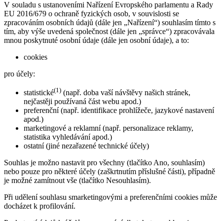
V souladu s ustanoveními Nařízení Evropského parlamentu a Rady
EU 2016/679 o ochraně fyzických osob, v souvislosti se
zpracováním osobních údajů (dále jen „Nařízení“) souhlasím tímto s
tím, aby výše uvedená společnost (dále jen „správce“) zpracovávala
mnou poskytnuté osobní údaje (dále jen osobní údaje), a to:
cookies
pro účely:
(1)
statistické
(např. doba vaší návštěvy našich stránek,
nejčastěji používaná část webu apod.)
preferenční (např. identifikace prohlížeče, jazykové nastavení
apod.)
marketingové a reklamní (např. personalizace reklamy,
statistika vyhledávání apod.)
ostatní (jiné nezařazené technické účely)
Souhlas je možno nastavit pro všechny (tlačítko Ano, souhlasím)
nebo pouze pro některé účely (zaškrtnutím příslušné části), případně
je možné zamítnout vše (tlačítko Nesouhlasím).
Při udělení souhlasu smarketingovými a preferenčními cookies může
docházet k profilování.