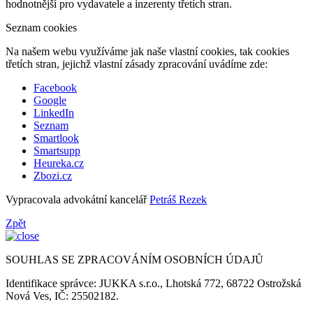
hodnotnější pro vydavatele a inzerenty třetích stran.
Seznam cookies
Na našem webu využíváme jak naše vlastní cookies, tak cookies
třetích stran, jejichž vlastní zásady zpracování uvádíme zde:
Facebook
Google
LinkedIn
Seznam
Smartlook
Smartsupp
Heureka.cz
Zbozi.cz
Vypracovala advokátní kancelář
Petráš Rezek
Zpět
SOUHLAS SE ZPRACOVÁNÍM OSOBNÍCH ÚDAJŮ
Identifikace správce: JUKKA s.r.o., Lhotská 772, 68722 Ostrožská
Nová Ves, IČ: 25502182.