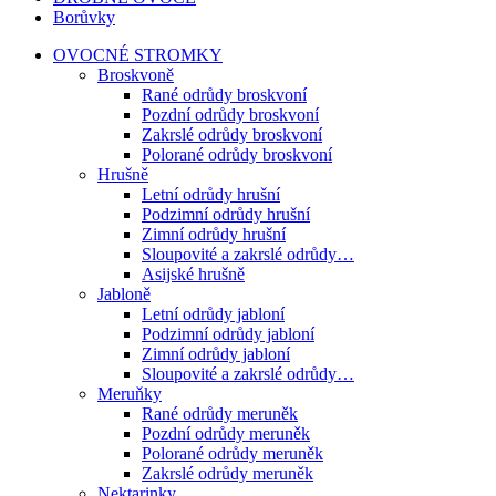
Borůvky
OVOCNÉ STROMKY
Broskvoně
Rané odrůdy broskvoní
Pozdní odrůdy broskvoní
Zakrslé odrůdy broskvoní
Polorané odrůdy broskvoní
Hrušně
Letní odrůdy hrušní
Podzimní odrůdy hrušní
Zimní odrůdy hrušní
Sloupovité a zakrslé odrůdy…
Asijské hrušně
Jabloně
Letní odrůdy jabloní
Podzimní odrůdy jabloní
Zimní odrůdy jabloní
Sloupovité a zakrslé odrůdy…
Meruňky
Rané odrůdy meruněk
Pozdní odrůdy meruněk
Polorané odrůdy meruněk
Zakrslé odrůdy meruněk
Nektarinky