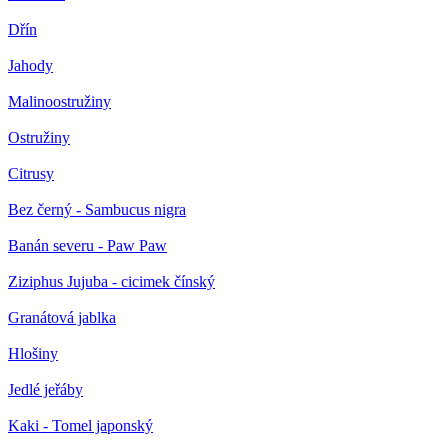
Dřín
Jahody
Malinoostružiny
Ostružiny
Citrusy
Bez černý - Sambucus nigra
Banán severu - Paw Paw
Ziziphus Jujuba - cicimek čínský
Granátová jablka
Hlošiny
Jedlé jeřáby
Kaki - Tomel japonský