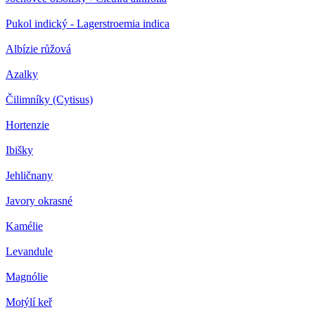
Pukol indický - Lagerstroemia indica
Albízie růžová
Azalky
Čilimníky (Cytisus)
Hortenzie
Ibišky
Jehličnany
Javory okrasné
Kamélie
Levandule
Magnólie
Motýlí keř