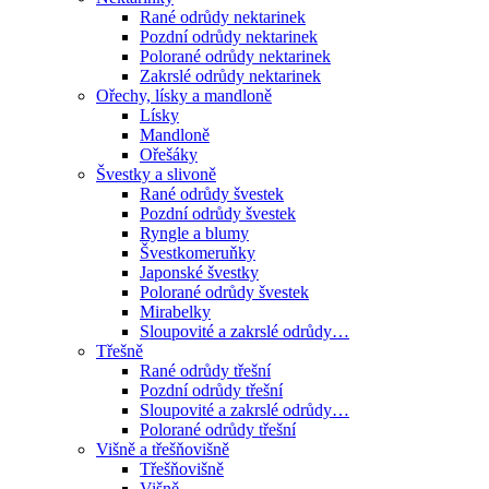
Rané odrůdy nektarinek
Pozdní odrůdy nektarinek
Polorané odrůdy nektarinek
Zakrslé odrůdy nektarinek
Ořechy, lísky a mandloně
Lísky
Mandloně
Ořešáky
Švestky a slivoně
Rané odrůdy švestek
Pozdní odrůdy švestek
Ryngle a blumy
Švestkomeruňky
Japonské švestky
Polorané odrůdy švestek
Mirabelky
Sloupovité a zakrslé odrůdy…
Třešně
Rané odrůdy třešní
Pozdní odrůdy třešní
Sloupovité a zakrslé odrůdy…
Polorané odrůdy třešní
Višně a třešňovišně
Třešňovišně
Višně