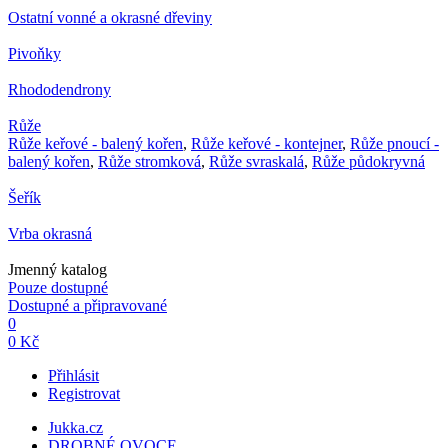
Ostatní vonné a okrasné dřeviny
Pivoňky
Rhododendrony
Růže
Růže keřové - balený kořen
,
Růže keřové - kontejner
,
Růže pnoucí -
balený kořen
,
Růže stromková
,
Růže svraskalá
,
Růže půdokryvná
Šeřík
Vrba okrasná
Jmenný katalog
Pouze dostupné
Dostupné a připravované
0
0 Kč
Přihlásit
Registrovat
Jukka.cz
DROBNÉ OVOCE