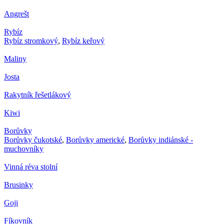
Angrešt
Rybíz
Rybíz stromkový
,
Rybíz keřový
Maliny
Josta
Rakytník řešetlákový
Kiwi
Borůvky
Borůvky čukotské
,
Borůvky americké
,
Borůvky indiánské -
muchovníky
Vinná réva stolní
Brusinky
Goji
Fíkovník