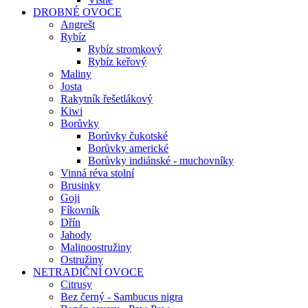
DROBNÉ OVOCE
Angrešt
Rybíz
Rybíz stromkový
Rybíz keřový
Maliny
Josta
Rakytník řešetlákový
Kiwi
Borůvky
Borůvky čukotské
Borůvky americké
Borůvky indiánské - muchovníky
Vinná réva stolní
Brusinky
Goji
Fíkovník
Dřín
Jahody
Malinoostružiny
Ostružiny
NETRADIČNÍ OVOCE
Citrusy
Bez černý - Sambucus nigra