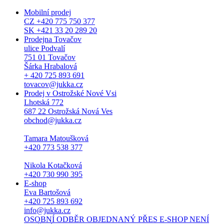
Mobilní prodej
CZ +420 775 750 377
SK +421 33 20 289 20
Prodejna Tovačov
ulice Podvalí
751 01 Tovačov
Šárka Hrabalová
+ 420 725 893 691
tovacov@jukka.cz
Prodej v Ostrožské Nové Vsi
Lhotská 772
687 22 Ostrožská Nová Ves
obchod@jukka.cz
Tamara Matoušková
+420 773 538 377
Nikola Kotačková
+420 730 990 395
E-shop
Eva Bartošová
+420 725 893 692
info@jukka.cz
OSOBNÍ ODBĚR OBJEDNANÝ PŘES E-SHOP NENÍ