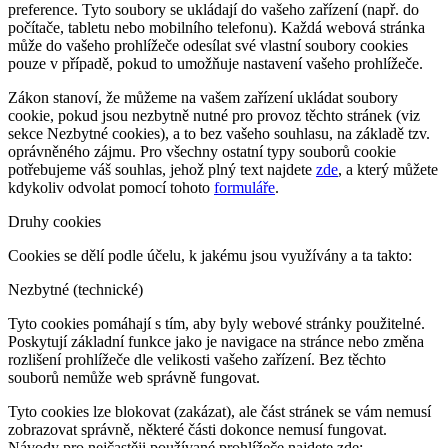
preference. Tyto soubory se ukládají do vašeho zařízení (např. do
počítače, tabletu nebo mobilního telefonu). Každá webová stránka
může do vašeho prohlížeče odesílat své vlastní soubory cookies
pouze v případě, pokud to umožňuje nastavení vašeho prohlížeče.
Zákon stanoví, že můžeme na vašem zařízení ukládat soubory
cookie, pokud jsou nezbytně nutné pro provoz těchto stránek (viz
sekce Nezbytné cookies), a to bez vašeho souhlasu, na základě tzv.
oprávněného zájmu. Pro všechny ostatní typy souborů cookie
potřebujeme váš souhlas, jehož plný text najdete
zde
, a který můžete
kdykoliv odvolat pomocí tohoto
formuláře
.
Druhy cookies
Cookies se dělí podle účelu, k jakému jsou využívány a ta takto:
Nezbytné (technické)
Tyto cookies pomáhají s tím, aby byly webové stránky použitelné.
Poskytují základní funkce jako je navigace na stránce nebo změna
rozlišení prohlížeče dle velikosti vašeho zařízení. Bez těchto
souborů nemůže web správně fungovat.
Tyto cookies lze blokovat (zakázat), ale část stránek se vám nemusí
zobrazovat správně, některé části dokonce nemusí fungovat.
Návody pro nejčastěji používané prohlížeče najdete zde: