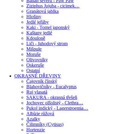
Banán severu - Paw Paw
Ziziphus Jujuba - cicimek…
Granátová jablka
Hlošiny
Jedlé jeřáby
Kaki - Tomel japonský
Kaštany jedlé
Kdouloně
Liči - Jahodový strom
Mišpule
Moruše
Olivovníky
Oskeruše
Ostatní
OKRASNÉ DŘEVINY
Čajovník čínský
Blahovičníky - Eucalyptus
Ruj vlasatá
SAKURA - okrasná třešeň
Jochovec olšolistý - Clethra…
Pukol indický - Lagerstroemia…
Albízie růžová
Azalky
Čilimníky (Cytisus)
Hortenzie