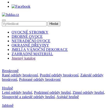
OVOCNÉ STROMKY
DROBNÉ OVOCE
NETRADIČNÍ OVOCE
OKRASNÉ DŘEVINY
JMELÍ A VÁNOČNÍ DEKORACE
ZAHRADNÍ MATERIÁL
Jmenný katalog
Broskvoně
Rané odrůdy broskvoní
,
Pozdní odrůdy broskvoní
,
Zakrslé odrůdy
broskvoní
,
Polorané odrůdy broskvoní
Hrušně
Letní odrůdy hrušní
,
Podzimní odrůdy hrušní
,
Zimní odrůdy hrušní
,
Sloupovité a zakrslé odrůdy hrušní
,
Asijské hrušně
Jabloně