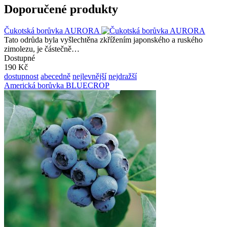
Doporučené produkty
Čukotská borůvka AURORA
Tato odrůda byla vyšlechtěna zkřížením japonského a ruského
zimolezu, je částečně…
Dostupné
190 Kč
dostupnost
abecedně
nejlevnější
nejdražší
Americká borůvka BLUECROP