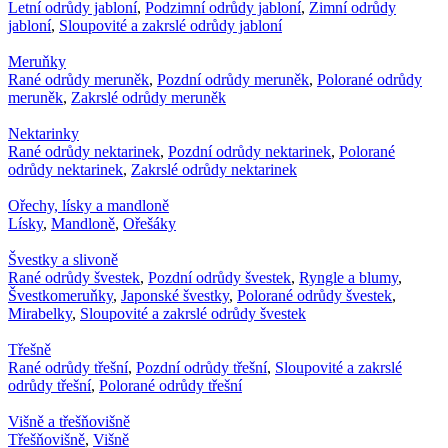
Letní odrůdy jabloní
,
Podzimní odrůdy jabloní
,
Zimní odrůdy
jabloní
,
Sloupovité a zakrslé odrůdy jabloní
Meruňky
Rané odrůdy meruněk
,
Pozdní odrůdy meruněk
,
Polorané odrůdy
meruněk
,
Zakrslé odrůdy meruněk
Nektarinky
Rané odrůdy nektarinek
,
Pozdní odrůdy nektarinek
,
Polorané
odrůdy nektarinek
,
Zakrslé odrůdy nektarinek
Ořechy, lísky a mandloně
Lísky
,
Mandloně
,
Ořešáky
Švestky a slivoně
Rané odrůdy švestek
,
Pozdní odrůdy švestek
,
Ryngle a blumy
,
Švestkomeruňky
,
Japonské švestky
,
Polorané odrůdy švestek
,
Mirabelky
,
Sloupovité a zakrslé odrůdy švestek
Třešně
Rané odrůdy třešní
,
Pozdní odrůdy třešní
,
Sloupovité a zakrslé
odrůdy třešní
,
Polorané odrůdy třešní
Višně a třešňovišně
Třešňovišně
,
Višně