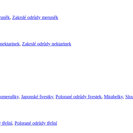
runěk
,
Zakrslé odrůdy meruněk
nektarinek
,
Zakrslé odrůdy nektarinek
komeruňky
,
Japonské švestky
,
Polorané odrůdy švestek
,
Mirabelky
,
Slou
 třešní
,
Polorané odrůdy třešní