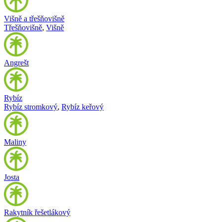
Višně a třešňovišně
Třešňovišně
,
Višně
Angrešt
Rybíz
Rybíz stromkový
,
Rybíz keřový
Maliny
Josta
Rakytník řešetlákový