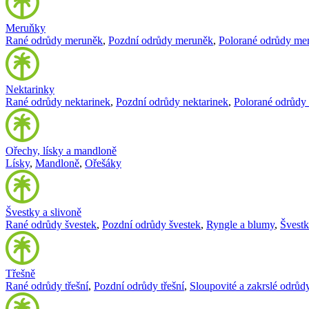
Meruňky
Rané odrůdy meruněk
,
Pozdní odrůdy meruněk
,
Polorané odrůdy me
Nektarinky
Rané odrůdy nektarinek
,
Pozdní odrůdy nektarinek
,
Polorané odrůdy 
Ořechy, lísky a mandloně
Lísky
,
Mandloně
,
Ořešáky
Švestky a slivoně
Rané odrůdy švestek
,
Pozdní odrůdy švestek
,
Ryngle a blumy
,
Švest
Třešně
Rané odrůdy třešní
,
Pozdní odrůdy třešní
,
Sloupovité a zakrslé odrůdy