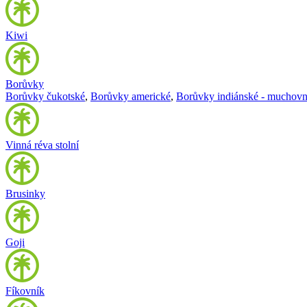
Kiwi
Borůvky
Borůvky čukotské
,
Borůvky americké
,
Borůvky indiánské - muchovn
Vinná réva stolní
Brusinky
Goji
Fíkovník