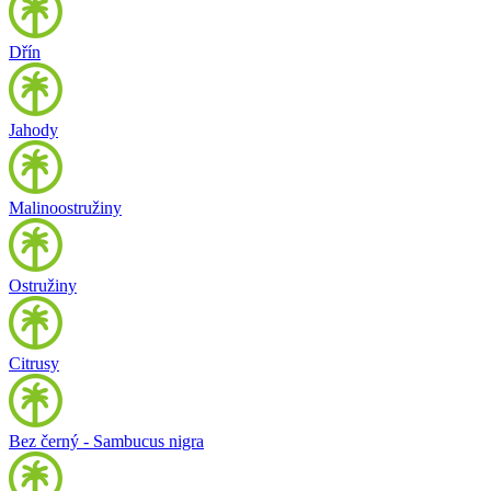
Dřín
Jahody
Malinoostružiny
Ostružiny
Citrusy
Bez černý - Sambucus nigra