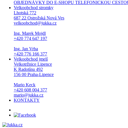
OBJEDNÁVKY DO E-SHOPU TELEFONICKOU CESTOU NEPŘI
Velkoobchod stromky
Lhotská 772
687 22 Ostrožská Nová Ves
velkoobchod@jukka.cz
Ing. Marek Mojdl
+420 774 647 197
Ing. Jan Vrba
+420 776 166 377
Velkoobchod jmelí
Velkotržnice Lipence
K Radotínu 492
156 00 Praha-Lipence
Mario Keck
+420 608 004 377
mario@jukka.cz
KONTAKTY