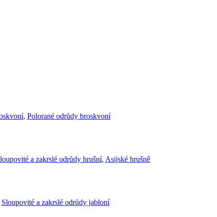
roskvoní
,
Polorané odrůdy broskvoní
loupovité a zakrslé odrůdy hrušní
,
Asijské hrušně
,
Sloupovité a zakrslé odrůdy jabloní