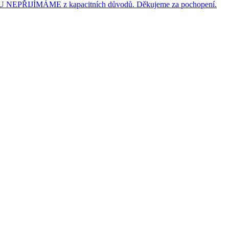
JÍMÁME z kapacitních důvodů. Děkujeme za pochopení.