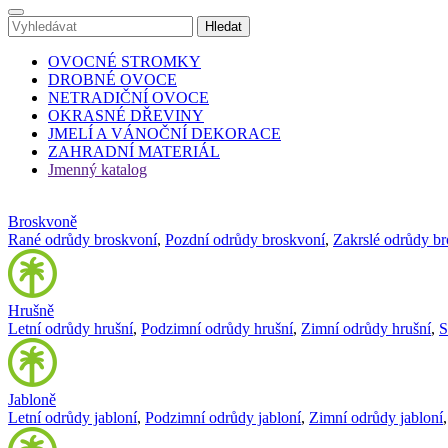
OVOCNÉ STROMKY
DROBNÉ OVOCE
NETRADIČNÍ OVOCE
OKRASNÉ DŘEVINY
JMELÍ A VÁNOČNÍ DEKORACE
ZAHRADNÍ MATERIÁL
Jmenný katalog
Broskvoně
Rané odrůdy broskvoní
,
Pozdní odrůdy broskvoní
,
Zakrslé odrůdy b
Hrušně
Letní odrůdy hrušní
,
Podzimní odrůdy hrušní
,
Zimní odrůdy hrušní
,
S
Jabloně
Letní odrůdy jabloní
,
Podzimní odrůdy jabloní
,
Zimní odrůdy jabloní