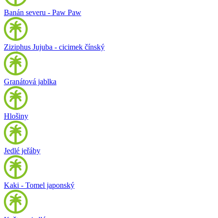
Banán severu - Paw Paw
Ziziphus Jujuba - cicimek čínský
Granátová jablka
Hlošiny
Jedlé jeřáby
Kaki - Tomel japonský