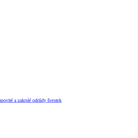
povité a zakrslé odrůdy švestek