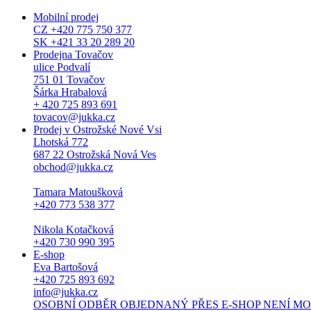
Mobilní prodej
CZ +420 775 750 377
SK +421 33 20 289 20
Prodejna Tovačov
ulice Podvalí
751 01 Tovačov
Šárka Hrabalová
+ 420 725 893 691
tovacov@jukka.cz
Prodej v Ostrožské Nové Vsi
Lhotská 772
687 22 Ostrožská Nová Ves
obchod@jukka.cz
Tamara Matoušková
+420 773 538 377
Nikola Kotačková
+420 730 990 395
E-shop
Eva Bartošová
+420 725 893 692
info@jukka.cz
OSOBNÍ ODBĚR OBJEDNANÝ PŘES E-SHOP NENÍ MOŽNÝ. Osob