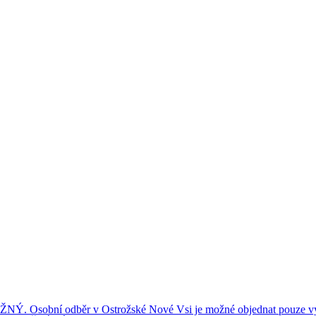
ní odběr v Ostrožské Nové Vsi je možné objednat pouze výše