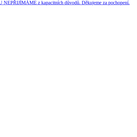
JÍMÁME z kapacitních důvodů. Děkujeme za pochopení.