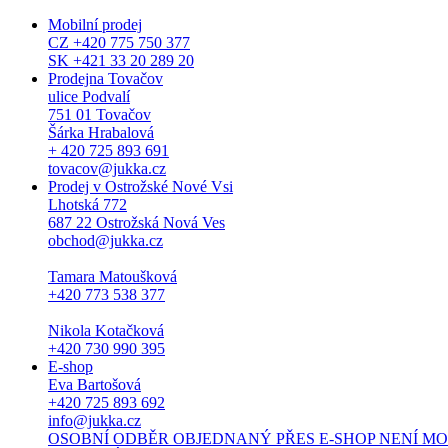
Mobilní prodej
CZ +420 775 750 377
SK +421 33 20 289 20
Prodejna Tovačov
ulice Podvalí
751 01 Tovačov
Šárka Hrabalová
+ 420 725 893 691
tovacov@jukka.cz
Prodej v Ostrožské Nové Vsi
Lhotská 772
687 22 Ostrožská Nová Ves
obchod@jukka.cz
Tamara Matoušková
+420 773 538 377
Nikola Kotačková
+420 730 990 395
E-shop
Eva Bartošová
+420 725 893 692
info@jukka.cz
OSOBNÍ ODBĚR OBJEDNANÝ PŘES E-SHOP NENÍ MOŽNÝ. Osob