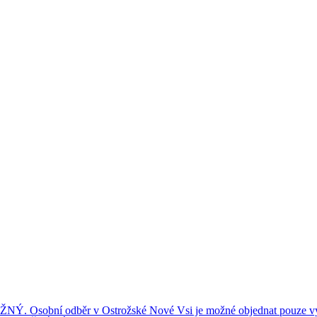
ní odběr v Ostrožské Nové Vsi je možné objednat pouze výše