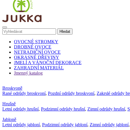
OVOCNÉ STROMKY
DROBNÉ OVOCE
NETRADIČNÍ OVOCE
OKRASNÉ DŘEVINY
JMELÍ A VÁNOČNÍ DEKORACE
ZAHRADNÍ MATERIÁL
Jmenný katalog
Broskvoně
Rané odrůdy broskvoní
,
Pozdní odrůdy broskvoní
,
Zakrslé odrůdy b
Hrušně
Letní odrůdy hrušní
,
Podzimní odrůdy hrušní
,
Zimní odrůdy hrušní
,
S
Jabloně
Letní odrůdy jabloní
,
Podzimní odrůdy jabloní
,
Zimní odrůdy jabloní