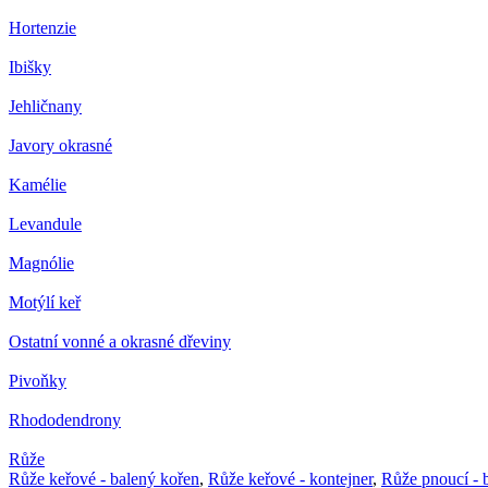
Hortenzie
Ibišky
Jehličnany
Javory okrasné
Kamélie
Levandule
Magnólie
Motýlí keř
Ostatní vonné a okrasné dřeviny
Pivoňky
Rhododendrony
Růže
Růže keřové - balený kořen
,
Růže keřové - kontejner
,
Růže pnoucí - 