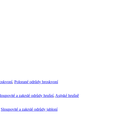
roskvoní
,
Polorané odrůdy broskvoní
loupovité a zakrslé odrůdy hrušní
,
Asijské hrušně
,
Sloupovité a zakrslé odrůdy jabloní