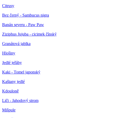
Citrusy
Bez černý - Sambucus nigra
Banán severu - Paw Paw
Ziziphus Jujuba - cicimek čínský
Granátová jablka
Hlošiny
Jedlé jeřáby
Kaki - Tomel japonský
Kaštany jedlé
Kdouloně
Liči - Jahodový strom
Mišpule