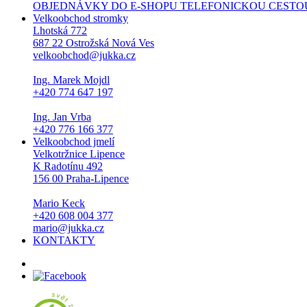
OBJEDNÁVKY DO E-SHOPU TELEFONICKOU CESTOU NEPŘI
Velkoobchod stromky
Lhotská 772
687 22 Ostrožská Nová Ves
velkoobchod@jukka.cz
Ing. Marek Mojdl
+420 774 647 197
Ing. Jan Vrba
+420 776 166 377
Velkoobchod jmelí
Velkotržnice Lipence
K Radotínu 492
156 00 Praha-Lipence
Mario Keck
+420 608 004 377
mario@jukka.cz
KONTAKTY