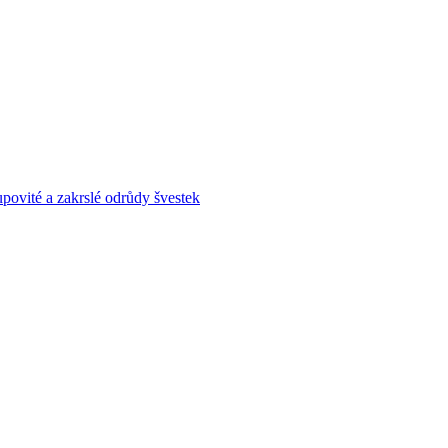
povité a zakrslé odrůdy švestek