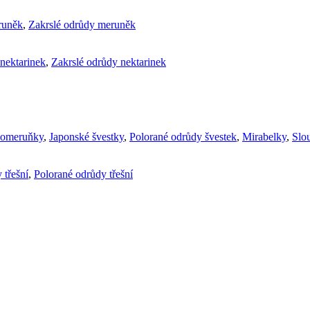
runěk
,
Zakrslé odrůdy meruněk
nektarinek
,
Zakrslé odrůdy nektarinek
komeruňky
,
Japonské švestky
,
Polorané odrůdy švestek
,
Mirabelky
,
Slou
 třešní
,
Polorané odrůdy třešní