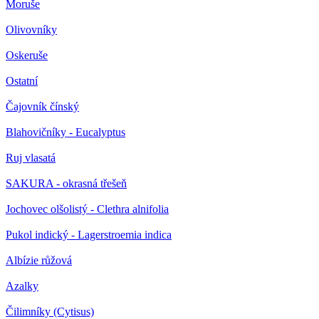
Moruše
Olivovníky
Oskeruše
Ostatní
Čajovník čínský
Blahovičníky - Eucalyptus
Ruj vlasatá
SAKURA - okrasná třešeň
Jochovec olšolistý - Clethra alnifolia
Pukol indický - Lagerstroemia indica
Albízie růžová
Azalky
Čilimníky (Cytisus)