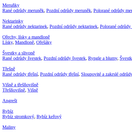
Meruňky
Rané odrůdy meruněk
,
Pozdní odrůdy meruněk
,
Polorané odrůdy me
Nektarinky
Rané odrůdy nektarinek
,
Pozdní odrůdy nektarinek
,
Polorané odrůdy 
Ořechy, lísky a mandloně
Lísky
,
Mandloně
,
Ořešáky
Švestky a slivoně
Rané odrůdy švestek
,
Pozdní odrůdy švestek
,
Ryngle a blumy
,
Švest
Třešně
Rané odrůdy třešní
,
Pozdní odrůdy třešní
,
Sloupovité a zakrslé odrůdy
Višně a třešňovišně
Třešňovišně
,
Višně
Angrešt
Rybíz
Rybíz stromkový
,
Rybíz keřový
Maliny