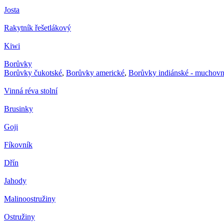
Josta
Rakytník řešetlákový
Kiwi
Borůvky
Borůvky čukotské
,
Borůvky americké
,
Borůvky indiánské - muchovn
Vinná réva stolní
Brusinky
Goji
Fíkovník
Dřín
Jahody
Malinoostružiny
Ostružiny