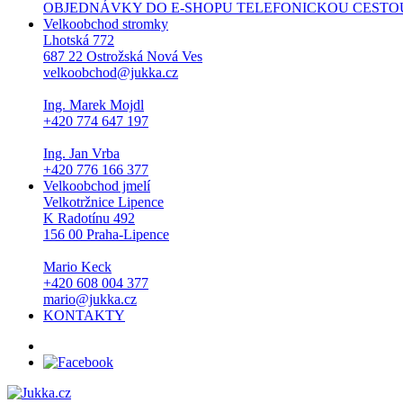
OBJEDNÁVKY DO E-SHOPU TELEFONICKOU CESTOU NEPŘI
Velkoobchod stromky
Lhotská 772
687 22 Ostrožská Nová Ves
velkoobchod@jukka.cz
Ing. Marek Mojdl
+420 774 647 197
Ing. Jan Vrba
+420 776 166 377
Velkoobchod jmelí
Velkotržnice Lipence
K Radotínu 492
156 00 Praha-Lipence
Mario Keck
+420 608 004 377
mario@jukka.cz
KONTAKTY