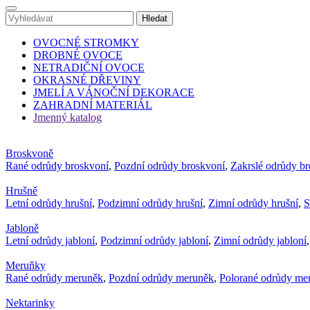
OVOCNÉ STROMKY
DROBNÉ OVOCE
NETRADIČNÍ OVOCE
OKRASNÉ DŘEVINY
JMELÍ A VÁNOČNÍ DEKORACE
ZAHRADNÍ MATERIÁL
Jmenný katalog
Broskvoně
Rané odrůdy broskvoní
,
Pozdní odrůdy broskvoní
,
Zakrslé odrůdy b
Hrušně
Letní odrůdy hrušní
,
Podzimní odrůdy hrušní
,
Zimní odrůdy hrušní
,
S
Jabloně
Letní odrůdy jabloní
,
Podzimní odrůdy jabloní
,
Zimní odrůdy jabloní
Meruňky
Rané odrůdy meruněk
,
Pozdní odrůdy meruněk
,
Polorané odrůdy me
Nektarinky