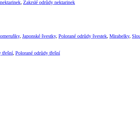
nektarinek
,
Zakrslé odrůdy nektarinek
komeruňky
,
Japonské švestky
,
Polorané odrůdy švestek
,
Mirabelky
,
Slou
 třešní
,
Polorané odrůdy třešní