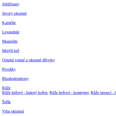
Jehličnany
Javory okrasné
Kamélie
Levandule
Magnólie
Motýlí keř
Ostatní vonné a okrasné dřeviny
Pivoňky
Rhododendrony
Růže
Růže keřové - balený kořen
,
Růže keřové - kontejner
,
Růže pnoucí - 
Šeřík
Vrba okrasná