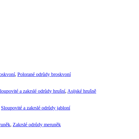
roskvoní
,
Polorané odrůdy broskvoní
loupovité a zakrslé odrůdy hrušní
,
Asijské hrušně
,
Sloupovité a zakrslé odrůdy jabloní
runěk
,
Zakrslé odrůdy meruněk