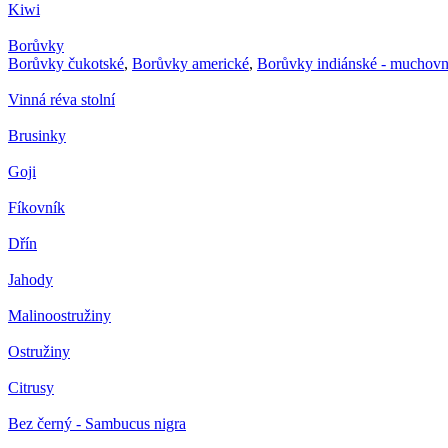
Kiwi
Borůvky
Borůvky čukotské
,
Borůvky americké
,
Borůvky indiánské - muchovn
Vinná réva stolní
Brusinky
Goji
Fíkovník
Dřín
Jahody
Malinoostružiny
Ostružiny
Citrusy
Bez černý - Sambucus nigra