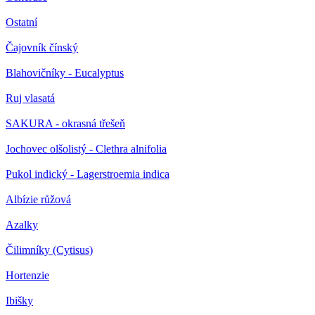
Ostatní
Čajovník čínský
Blahovičníky - Eucalyptus
Ruj vlasatá
SAKURA - okrasná třešeň
Jochovec olšolistý - Clethra alnifolia
Pukol indický - Lagerstroemia indica
Albízie růžová
Azalky
Čilimníky (Cytisus)
Hortenzie
Ibišky