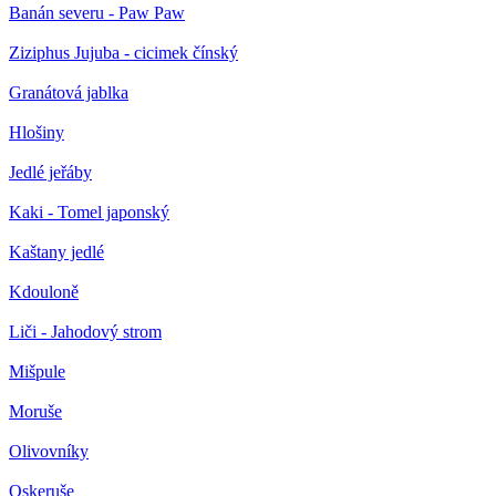
Banán severu - Paw Paw
Ziziphus Jujuba - cicimek čínský
Granátová jablka
Hlošiny
Jedlé jeřáby
Kaki - Tomel japonský
Kaštany jedlé
Kdouloně
Liči - Jahodový strom
Mišpule
Moruše
Olivovníky
Oskeruše