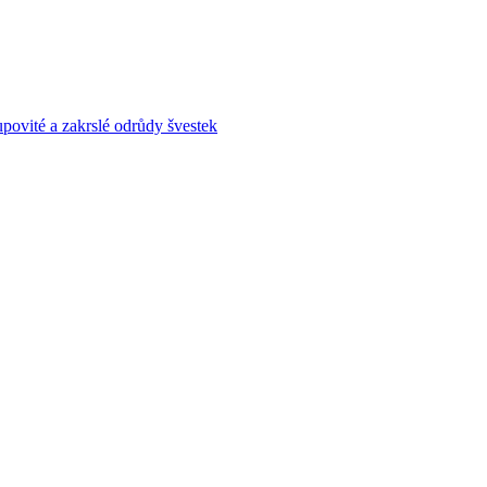
povité a zakrslé odrůdy švestek