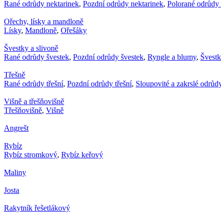
Rané odrůdy nektarinek
,
Pozdní odrůdy nektarinek
,
Polorané odrůdy 
Ořechy, lísky a mandloně
Lísky
,
Mandloně
,
Ořešáky
Švestky a slivoně
Rané odrůdy švestek
,
Pozdní odrůdy švestek
,
Ryngle a blumy
,
Švest
Třešně
Rané odrůdy třešní
,
Pozdní odrůdy třešní
,
Sloupovité a zakrslé odrůdy
Višně a třešňovišně
Třešňovišně
,
Višně
Angrešt
Rybíz
Rybíz stromkový
,
Rybíz keřový
Maliny
Josta
Rakytník řešetlákový