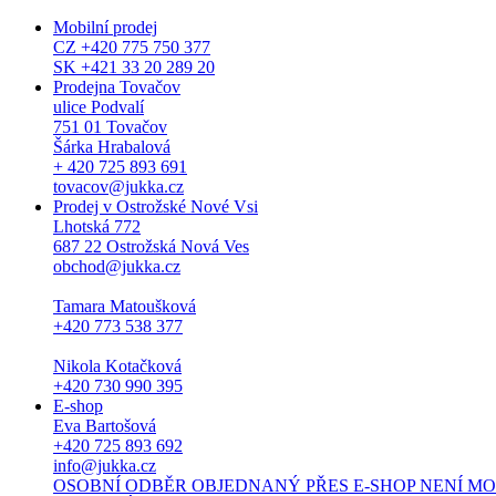
Mobilní prodej
CZ +420 775 750 377
SK +421 33 20 289 20
Prodejna Tovačov
ulice Podvalí
751 01 Tovačov
Šárka Hrabalová
+ 420 725 893 691
tovacov@jukka.cz
Prodej v Ostrožské Nové Vsi
Lhotská 772
687 22 Ostrožská Nová Ves
obchod@jukka.cz
Tamara Matoušková
+420 773 538 377
Nikola Kotačková
+420 730 990 395
E-shop
Eva Bartošová
+420 725 893 692
info@jukka.cz
OSOBNÍ ODBĚR OBJEDNANÝ PŘES E-SHOP NENÍ MOŽNÝ. Osob