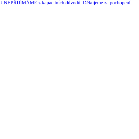
JÍMÁME z kapacitních důvodů. Děkujeme za pochopení.