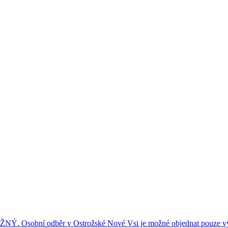
ní odběr v Ostrožské Nové Vsi je možné objednat pouze výše