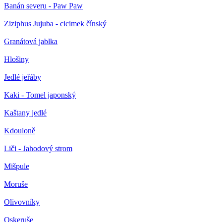
Banán severu - Paw Paw
Ziziphus Jujuba - cicimek čínský
Granátová jablka
Hlošiny
Jedlé jeřáby
Kaki - Tomel japonský
Kaštany jedlé
Kdouloně
Liči - Jahodový strom
Mišpule
Moruše
Olivovníky
Oskeruše