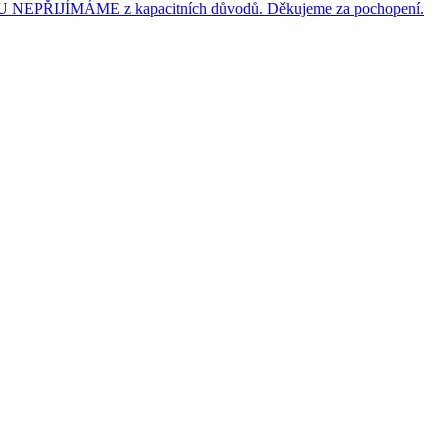
JÍMÁME z kapacitních důvodů. Děkujeme za pochopení.