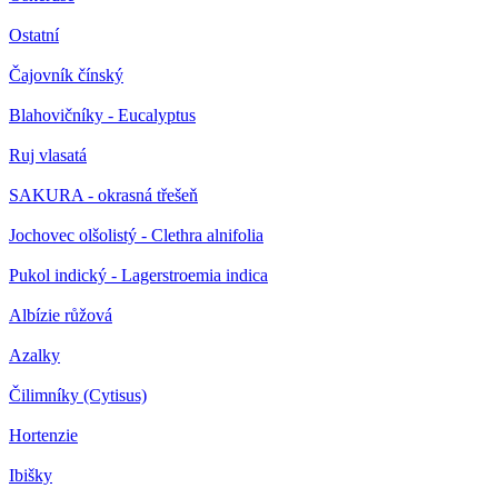
Ostatní
Čajovník čínský
Blahovičníky - Eucalyptus
Ruj vlasatá
SAKURA - okrasná třešeň
Jochovec olšolistý - Clethra alnifolia
Pukol indický - Lagerstroemia indica
Albízie růžová
Azalky
Čilimníky (Cytisus)
Hortenzie
Ibišky