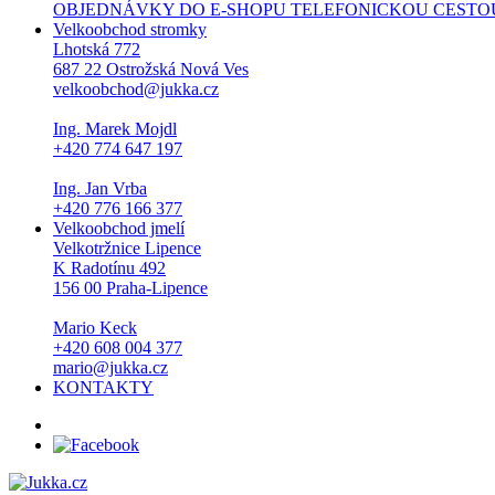
OBJEDNÁVKY DO E-SHOPU TELEFONICKOU CESTOU NEPŘI
Velkoobchod stromky
Lhotská 772
687 22 Ostrožská Nová Ves
velkoobchod@jukka.cz
Ing. Marek Mojdl
+420 774 647 197
Ing. Jan Vrba
+420 776 166 377
Velkoobchod jmelí
Velkotržnice Lipence
K Radotínu 492
156 00 Praha-Lipence
Mario Keck
+420 608 004 377
mario@jukka.cz
KONTAKTY