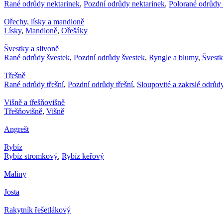
Rané odrůdy nektarinek
,
Pozdní odrůdy nektarinek
,
Polorané odrůdy 
Ořechy, lísky a mandloně
Lísky
,
Mandloně
,
Ořešáky
Švestky a slivoně
Rané odrůdy švestek
,
Pozdní odrůdy švestek
,
Ryngle a blumy
,
Švest
Třešně
Rané odrůdy třešní
,
Pozdní odrůdy třešní
,
Sloupovité a zakrslé odrůdy
Višně a třešňovišně
Třešňovišně
,
Višně
Angrešt
Rybíz
Rybíz stromkový
,
Rybíz keřový
Maliny
Josta
Rakytník řešetlákový