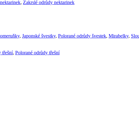
nektarinek
,
Zakrslé odrůdy nektarinek
komeruňky
,
Japonské švestky
,
Polorané odrůdy švestek
,
Mirabelky
,
Slou
 třešní
,
Polorané odrůdy třešní