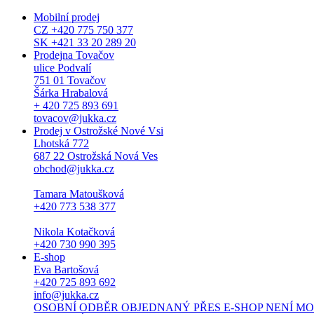
Mobilní prodej
CZ +420 775 750 377
SK +421 33 20 289 20
Prodejna Tovačov
ulice Podvalí
751 01 Tovačov
Šárka Hrabalová
+ 420 725 893 691
tovacov@jukka.cz
Prodej v Ostrožské Nové Vsi
Lhotská 772
687 22 Ostrožská Nová Ves
obchod@jukka.cz
Tamara Matoušková
+420 773 538 377
Nikola Kotačková
+420 730 990 395
E-shop
Eva Bartošová
+420 725 893 692
info@jukka.cz
OSOBNÍ ODBĚR OBJEDNANÝ PŘES E-SHOP NENÍ MOŽNÝ. Osob