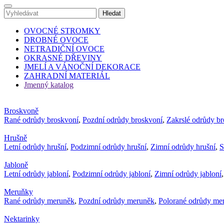
OVOCNÉ STROMKY
DROBNÉ OVOCE
NETRADIČNÍ OVOCE
OKRASNÉ DŘEVINY
JMELÍ A VÁNOČNÍ DEKORACE
ZAHRADNÍ MATERIÁL
Jmenný katalog
Broskvoně
Rané odrůdy broskvoní
,
Pozdní odrůdy broskvoní
,
Zakrslé odrůdy b
Hrušně
Letní odrůdy hrušní
,
Podzimní odrůdy hrušní
,
Zimní odrůdy hrušní
,
S
Jabloně
Letní odrůdy jabloní
,
Podzimní odrůdy jabloní
,
Zimní odrůdy jabloní
Meruňky
Rané odrůdy meruněk
,
Pozdní odrůdy meruněk
,
Polorané odrůdy me
Nektarinky