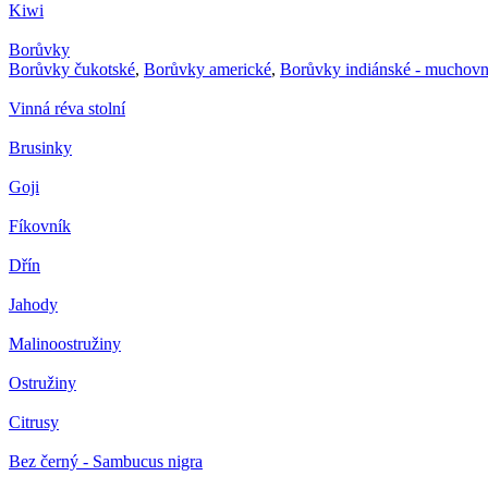
Kiwi
Borůvky
Borůvky čukotské
,
Borůvky americké
,
Borůvky indiánské - muchovn
Vinná réva stolní
Brusinky
Goji
Fíkovník
Dřín
Jahody
Malinoostružiny
Ostružiny
Citrusy
Bez černý - Sambucus nigra