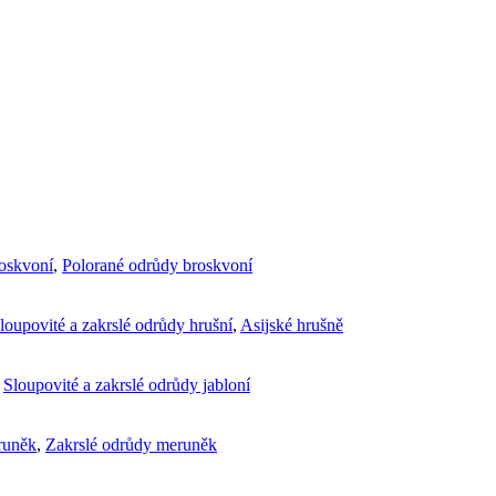
roskvoní
,
Polorané odrůdy broskvoní
loupovité a zakrslé odrůdy hrušní
,
Asijské hrušně
,
Sloupovité a zakrslé odrůdy jabloní
runěk
,
Zakrslé odrůdy meruněk