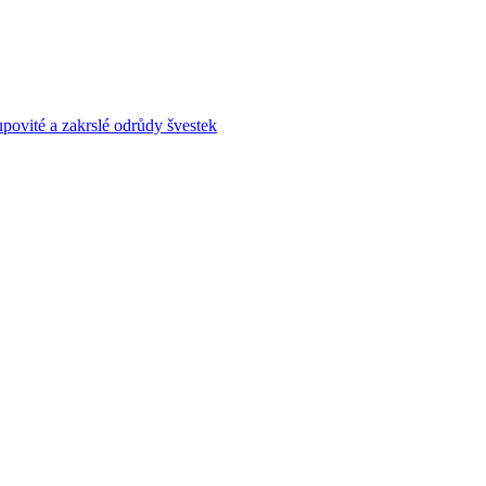
povité a zakrslé odrůdy švestek