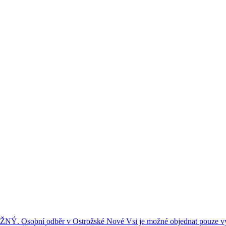
ní odběr v Ostrožské Nové Vsi je možné objednat pouze výše