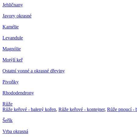
Jehličnany
Javory okrasné
Kamélie
Levandule
Magnólie
Motýlí keř
Ostatní vonné a okrasné dřeviny
Pivoňky
Rhododendrony
Růže
Růže keřové - balený kořen
,
Růže keřové - kontejner
,
Růže pnoucí - 
Šeřík
Vrba okrasná