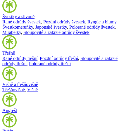
Švestky a slivoně
Rané odrůdy švestek
,
Pozdní odrůdy švestek
,
Ryngle a blumy
,
Švestkomeruňky
,
Japonské švestky
,
Polorané odrůdy švestek
,
Mirabelky
,
Sloupovité a zakrslé odrůdy švestek
Třešně
Rané odrůdy třešní
,
Pozdní odrůdy třešní
,
Sloupovité a zakrslé
odrůdy třešní
,
Polorané odrůdy třešní
Višně a třešňovišně
Třešňovišně
,
Višně
Angrešt