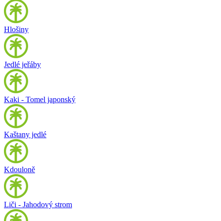
Hlošiny
Jedlé jeřáby
Kaki - Tomel japonský
Kaštany jedlé
Kdouloně
Liči - Jahodový strom