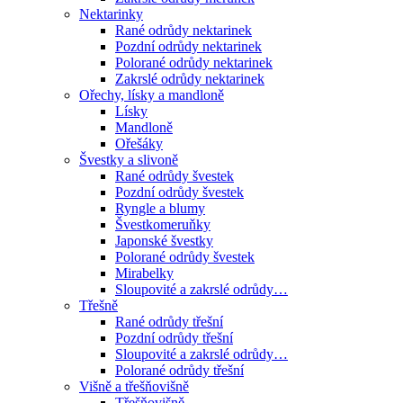
Nektarinky
Rané odrůdy nektarinek
Pozdní odrůdy nektarinek
Polorané odrůdy nektarinek
Zakrslé odrůdy nektarinek
Ořechy, lísky a mandloně
Lísky
Mandloně
Ořešáky
Švestky a slivoně
Rané odrůdy švestek
Pozdní odrůdy švestek
Ryngle a blumy
Švestkomeruňky
Japonské švestky
Polorané odrůdy švestek
Mirabelky
Sloupovité a zakrslé odrůdy…
Třešně
Rané odrůdy třešní
Pozdní odrůdy třešní
Sloupovité a zakrslé odrůdy…
Polorané odrůdy třešní
Višně a třešňovišně
Třešňovišně