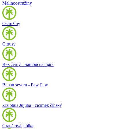
Malinoostružiny
Ostružiny
Citrusy
Bez černý - Sambucus nigra
Banán severu - Paw Paw
Ziziphus Jujuba - cicimek čínský
Granátová jablka