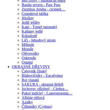
Bez černý - Sambucus nigra
Banán severu - Paw Paw
Ziziphus Jujuba - cicimek…
Granátová jablka
Hlošiny
Jedlé jeřáby
Kaki - Tomel japonský
Kaštany jedlé
Kdouloně
Liči - Jahodový strom
Mišpule
Moruše
Olivovníky
Oskeruše
Ostatní
OKRASNÉ DŘEVINY
Čajovník čínský
Blahovičníky - Eucalyptus
Ruj vlasatá
SAKURA - okrasná třešeň
Jochovec olšolistý - Clethra…
Pukol indický - Lagerstroemia…
Albízie růžová
Azalky
Čilimníky (Cytisus)