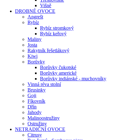
Višně
DROBNÉ OVOCE
Angrešt
Rybíz
Rybíz stromkový
Rybíz keřový
Maliny
Josta
Rakytník řešetlákový
Kiwi
Borůvky
Borůvky čukotské
Borůvky americké
Borůvky indiánské - muchovníky
Vinná réva stolní
Brusinky
Goji
Fíkovník
Dřín
Jahody
Malinoostružiny
Ostružiny
NETRADIČNÍ OVOCE
Citrusy