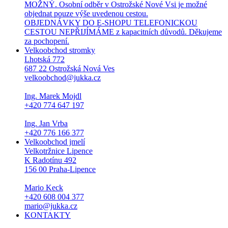
MOŽNÝ. Osobní odběr v Ostrožské Nové Vsi je možné
objednat pouze výše uvedenou cestou.
OBJEDNÁVKY DO E-SHOPU TELEFONICKOU
CESTOU NEPŘIJÍMÁME z kapacitních důvodů. Děkujeme
za pochopení.
Velkoobchod stromky
Lhotská 772
687 22 Ostrožská Nová Ves
velkoobchod@jukka.cz
Ing. Marek Mojdl
+420 774 647 197
Ing. Jan Vrba
+420 776 166 377
Velkoobchod jmelí
Velkotržnice Lipence
K Radotínu 492
156 00 Praha-Lipence
Mario Keck
+420 608 004 377
mario@jukka.cz
KONTAKTY