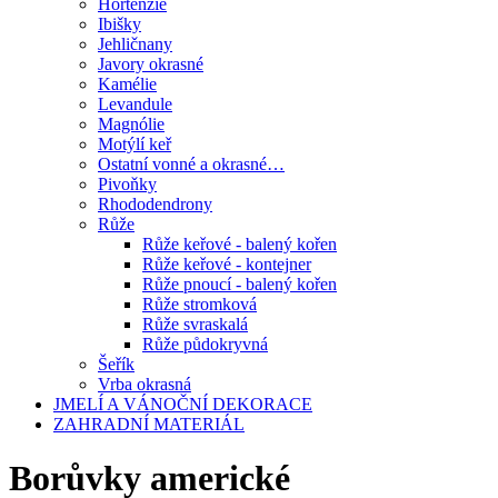
Hortenzie
Ibišky
Jehličnany
Javory okrasné
Kamélie
Levandule
Magnólie
Motýlí keř
Ostatní vonné a okrasné…
Pivoňky
Rhododendrony
Růže
Růže keřové - balený kořen
Růže keřové - kontejner
Růže pnoucí - balený kořen
Růže stromková
Růže svraskalá
Růže půdokryvná
Šeřík
Vrba okrasná
JMELÍ A VÁNOČNÍ DEKORACE
ZAHRADNÍ MATERIÁL
Borůvky americké