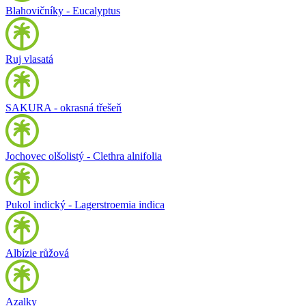
Blahovičníky - Eucalyptus
Ruj vlasatá
SAKURA - okrasná třešeň
Jochovec olšolistý - Clethra alnifolia
Pukol indický - Lagerstroemia indica
Albízie růžová
Azalky