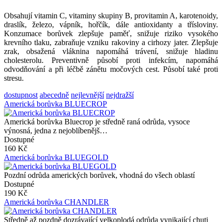
Obsahují vitamin C, vitaminy skupiny B, provitamin A, karotenoidy,
draslík, železo, vápník, hořčík, dále antioxidanty a třísloviny.
Konzumace borůvek zlepšuje paměť, snižuje riziko vysokého
krevního tlaku, zabraňuje vzniku rakoviny a cirhozy jater. Zlepšuje
zrak, obsažená vláknina napomáhá trávení, snižuje hladinu
cholesterolu. Preventivně působí proti infekcím, napomáhá
odvodňování a při léčbě zánětu močových cest. Působí také proti
stresu.
dostupnost
abecedně
nejlevnější
nejdražší
Americká borůvka BLUECROP
Americká borůvka Bluecrop je středně raná odrůda, vysoce
výnosná, jedna z nejoblíbenějš…
Dostupné
160 Kč
Americká borůvka BLUEGOLD
Pozdní odrůda amerických borůvek, vhodná do všech oblastí
Dostupné
190 Kč
Americká borůvka CHANDLER
Středně až pozdně dozrávající velkoplodá odrůda vynikající chuti