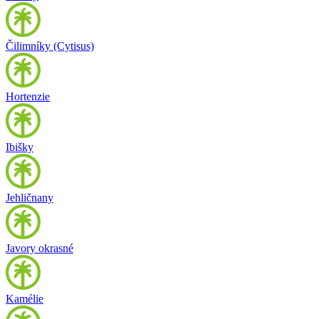
Čilimníky (Cytisus)
Hortenzie
Ibišky
Jehličnany
Javory okrasné
Kamélie