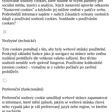
využíváme soubory cookies, které sdílíme se svými partnery pro
sociální média, inzerci a analýzu. Jejich nastavení upravíte odkazem
"Nastavení cookies" a kdykoliv jej můžete změnit v patičce webu.
Podrobnější informace najdete v našich Zásadách ochrany osobních
údajů a používání souborů cookies. Souhlasíte s používáním
cookies?
Nezbytné (technické)
Tyto cookies pomáhají s tím, aby byly webové stránky použitelné.
Poskytují základní funkce jako je navigace na stránce nebo změna
rozlišení prohlížeče dle velikosti vašeho zařízení. Bez těchto
souborů nemůže web správně fungovat. Používáme krátkodobé
(session cookie) – vymažou se z vašeho počítače po zavření
prohlížeče.
Preferenční (funkcionální)
Preferenční soubory cookie umožňují webové stránce zapamatovat
si informace, které mění způsob, jakým se webová stránka chová
nebo vypadá jako je váš preferovaný jazyk nebo region, ve kterém
se nacházíte.