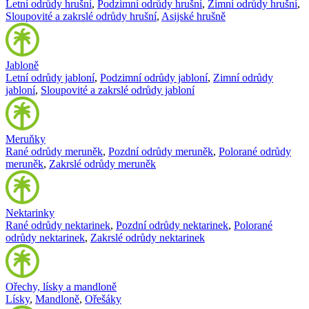
Letní odrůdy hrušní
,
Podzimní odrůdy hrušní
,
Zimní odrůdy hrušní
,
Sloupovité a zakrslé odrůdy hrušní
,
Asijské hrušně
Jabloně
Letní odrůdy jabloní
,
Podzimní odrůdy jabloní
,
Zimní odrůdy
jabloní
,
Sloupovité a zakrslé odrůdy jabloní
Meruňky
Rané odrůdy meruněk
,
Pozdní odrůdy meruněk
,
Polorané odrůdy
meruněk
,
Zakrslé odrůdy meruněk
Nektarinky
Rané odrůdy nektarinek
,
Pozdní odrůdy nektarinek
,
Polorané
odrůdy nektarinek
,
Zakrslé odrůdy nektarinek
Ořechy, lísky a mandloně
Lísky
,
Mandloně
,
Ořešáky