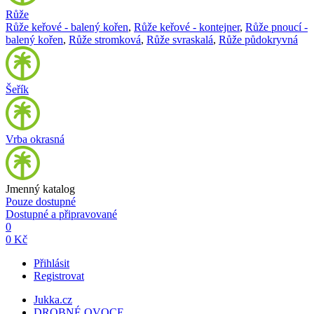
Růže
Růže keřové - balený kořen
,
Růže keřové - kontejner
,
Růže pnoucí -
balený kořen
,
Růže stromková
,
Růže svraskalá
,
Růže půdokryvná
Šeřík
Vrba okrasná
Jmenný katalog
Pouze dostupné
Dostupné a připravované
0
0 Kč
Přihlásit
Registrovat
Jukka.cz
DROBNÉ OVOCE