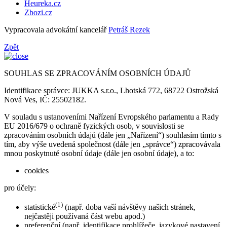
Heureka.cz
Zbozi.cz
Vypracovala advokátní kancelář
Petráš Rezek
Zpět
SOUHLAS SE ZPRACOVÁNÍM OSOBNÍCH ÚDAJŮ
Identifikace správce: JUKKA s.r.o., Lhotská 772, 68722 Ostrožská
Nová Ves, IČ: 25502182.
V souladu s ustanoveními Nařízení Evropského parlamentu a Rady
EU 2016/679 o ochraně fyzických osob, v souvislosti se
zpracováním osobních údajů (dále jen „Nařízení“) souhlasím tímto s
tím, aby výše uvedená společnost (dále jen „správce“) zpracovávala
mnou poskytnuté osobní údaje (dále jen osobní údaje), a to:
cookies
pro účely:
(1)
statistické
(např. doba vaší návštěvy našich stránek,
nejčastěji používaná část webu apod.)
preferenční (např. identifikace prohlížeče, jazykové nastavení