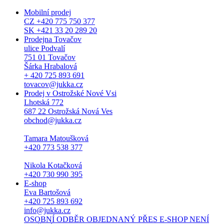
Mobilní prodej
CZ +420 775 750 377
SK +421 33 20 289 20
Prodejna Tovačov
ulice Podvalí
751 01 Tovačov
Šárka Hrabalová
+ 420 725 893 691
tovacov@jukka.cz
Prodej v Ostrožské Nové Vsi
Lhotská 772
687 22 Ostrožská Nová Ves
obchod@jukka.cz
Tamara Matoušková
+420 773 538 377
Nikola Kotačková
+420 730 990 395
E-shop
Eva Bartošová
+420 725 893 692
info@jukka.cz
OSOBNÍ ODBĚR OBJEDNANÝ PŘES E-SHOP NENÍ