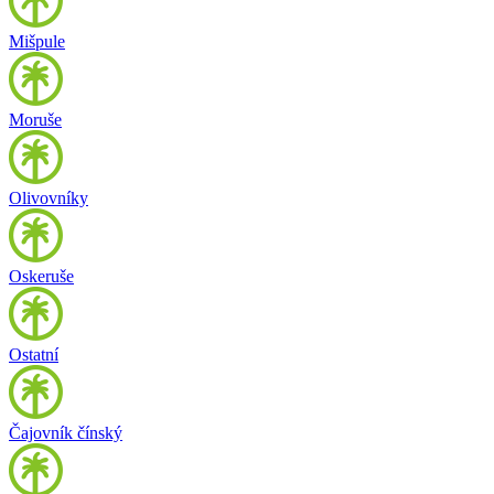
Mišpule
Moruše
Olivovníky
Oskeruše
Ostatní
Čajovník čínský