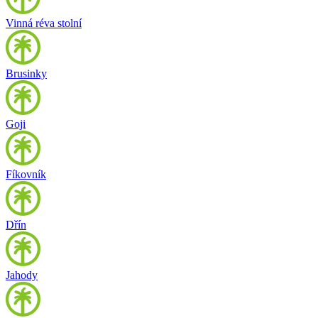
Vinná réva stolní
Brusinky
Goji
Fíkovník
Dřín
Jahody