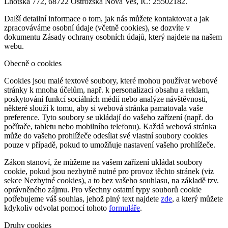
Lhotská 772, 68722 Ostrožská Nová Ves, IČ: 25502182.
Další detailní informace o tom, jak nás můžete kontaktovat a jak
zpracováváme osobní údaje (včetně cookies), se dozvíte v
dokumentu Zásady ochrany osobních údajů, který najdete na našem
webu.
Obecně o cookies
Cookies jsou malé textové soubory, které mohou používat webové
stránky k mnoha účelům, např. k personalizaci obsahu a reklam,
poskytování funkcí sociálních médií nebo analýze návštěvnosti,
některé slouží k tomu, aby si webová stránka pamatovala vaše
preference. Tyto soubory se ukládají do vašeho zařízení (např. do
počítače, tabletu nebo mobilního telefonu). Každá webová stránka
může do vašeho prohlížeče odesílat své vlastní soubory cookies
pouze v případě, pokud to umožňuje nastavení vašeho prohlížeče.
Zákon stanoví, že můžeme na vašem zařízení ukládat soubory
cookie, pokud jsou nezbytně nutné pro provoz těchto stránek (viz
sekce Nezbytné cookies), a to bez vašeho souhlasu, na základě tzv.
oprávněného zájmu. Pro všechny ostatní typy souborů cookie
potřebujeme váš souhlas, jehož plný text najdete
zde
, a který můžete
kdykoliv odvolat pomocí tohoto
formuláře
.
Druhy cookies