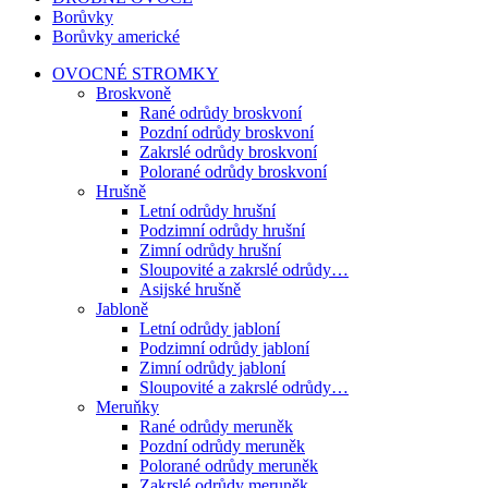
Borůvky
Borůvky americké
OVOCNÉ STROMKY
Broskvoně
Rané odrůdy broskvoní
Pozdní odrůdy broskvoní
Zakrslé odrůdy broskvoní
Polorané odrůdy broskvoní
Hrušně
Letní odrůdy hrušní
Podzimní odrůdy hrušní
Zimní odrůdy hrušní
Sloupovité a zakrslé odrůdy…
Asijské hrušně
Jabloně
Letní odrůdy jabloní
Podzimní odrůdy jabloní
Zimní odrůdy jabloní
Sloupovité a zakrslé odrůdy…
Meruňky
Rané odrůdy meruněk
Pozdní odrůdy meruněk
Polorané odrůdy meruněk
Zakrslé odrůdy meruněk