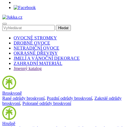
OVOCNÉ STROMKY
DROBNÉ OVOCE
NETRADIČNÍ OVOCE
OKRASNÉ DŘEVINY
JMELÍ A VÁNOČNÍ DEKORACE
ZAHRADNÍ MATERIÁL
Jmenný katalog
Broskvoně
Rané odrůdy broskvoní
,
Pozdní odrůdy broskvoní
,
Zakrslé odrůdy
broskvoní
,
Polorané odrůdy broskvoní
Hrušně