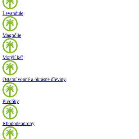
Levandule
Magnólie
Motýlí keř
Ostatní vonné a okrasné dřeviny
Pivoňky
Rhododendrony