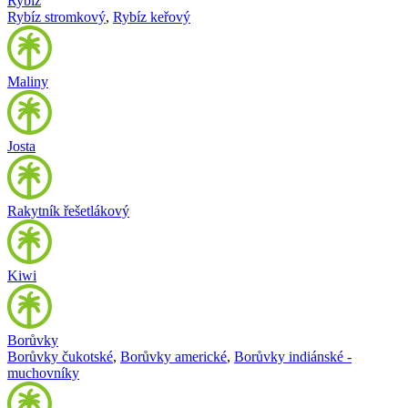
Rybíz
Rybíz stromkový
,
Rybíz keřový
Maliny
Josta
Rakytník řešetlákový
Kiwi
Borůvky
Borůvky čukotské
,
Borůvky americké
,
Borůvky indiánské -
muchovníky