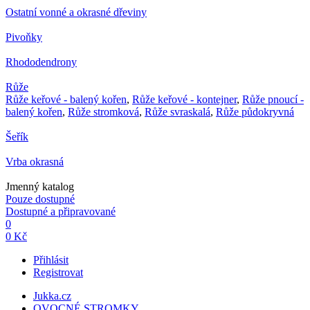
Ostatní vonné a okrasné dřeviny
Pivoňky
Rhododendrony
Růže
Růže keřové - balený kořen
,
Růže keřové - kontejner
,
Růže pnoucí -
balený kořen
,
Růže stromková
,
Růže svraskalá
,
Růže půdokryvná
Šeřík
Vrba okrasná
Jmenný katalog
Pouze dostupné
Dostupné a připravované
0
0 Kč
Přihlásit
Registrovat
Jukka.cz
OVOCNÉ STROMKY