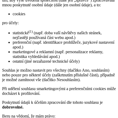
tím, aby výše uvedená společnost (dále jen „správce“) zpracovávala
mnou poskytnuté osobní údaje (dále jen osobní údaje), a to:
cookies
pro účely:
(1)
statistické
(např. doba vaší návštěvy našich stránek,
nejčastěji používaná část webu apod.)
preferenční (např. identifikace prohlížeče, jazykové nastavení
apod.)
marketingové a reklamní (např. personalizace reklamy,
statistika vyhledávání apod.)
ostatní (jiné nezařazené technické účely)
Souhlas je možno nastavit pro všechny (tlačítko Ano, souhlasím)
nebo pouze pro některé účely (zaškrtnutím příslušné části), případně
je možné zamítnout vše (tlačítko Nesouhlasím).
Při udělení souhlasu smarketingovými a preferenčními cookies může
docházet k profilování.
Poskytnutí údajů k účelům zpracování dle tohoto souhlasu je
dobrovolné.
Beru na vědomí, že mám právo: