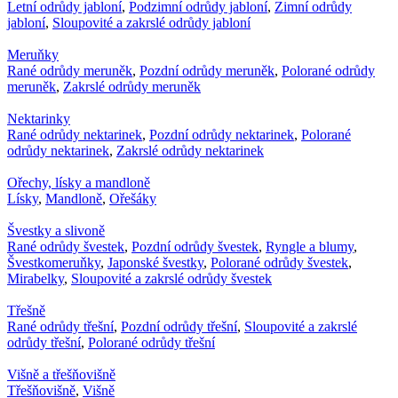
Letní odrůdy jabloní
,
Podzimní odrůdy jabloní
,
Zimní odrůdy
jabloní
,
Sloupovité a zakrslé odrůdy jabloní
Meruňky
Rané odrůdy meruněk
,
Pozdní odrůdy meruněk
,
Polorané odrůdy
meruněk
,
Zakrslé odrůdy meruněk
Nektarinky
Rané odrůdy nektarinek
,
Pozdní odrůdy nektarinek
,
Polorané
odrůdy nektarinek
,
Zakrslé odrůdy nektarinek
Ořechy, lísky a mandloně
Lísky
,
Mandloně
,
Ořešáky
Švestky a slivoně
Rané odrůdy švestek
,
Pozdní odrůdy švestek
,
Ryngle a blumy
,
Švestkomeruňky
,
Japonské švestky
,
Polorané odrůdy švestek
,
Mirabelky
,
Sloupovité a zakrslé odrůdy švestek
Třešně
Rané odrůdy třešní
,
Pozdní odrůdy třešní
,
Sloupovité a zakrslé
odrůdy třešní
,
Polorané odrůdy třešní
Višně a třešňovišně
Třešňovišně
,
Višně