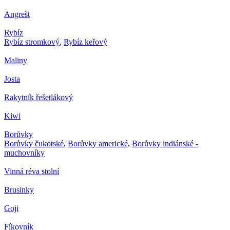
Angrešt
Rybíz
Rybíz stromkový
,
Rybíz keřový
Maliny
Josta
Rakytník řešetlákový
Kiwi
Borůvky
Borůvky čukotské
,
Borůvky americké
,
Borůvky indiánské -
muchovníky
Vinná réva stolní
Brusinky
Goji
Fíkovník