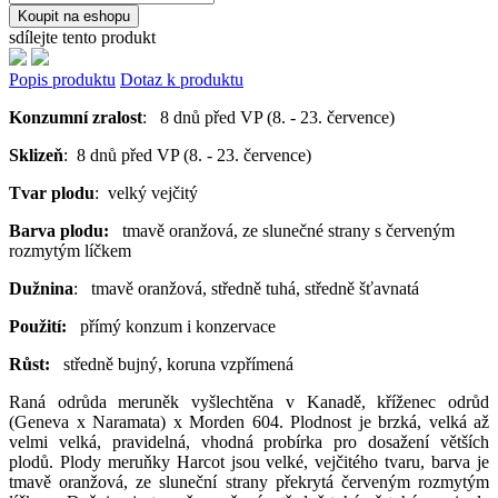
Koupit na eshopu
sdílejte tento produkt
Popis produktu
Dotaz k produktu
Konzumní zralost
: 8 dnů před VP (8. - 23. července)
Sklizeň
: 8 dnů před VP (8. - 23. července)
Tvar plodu
: velký vejčitý
Barva plodu:
tmavě oranžová, ze slunečné strany s červeným
rozmytým líčkem
Dužnina
: tmavě oranžová, středně tuhá, středně šťavnatá
Použití:
přímý konzum i konzervace
Růst:
středně bujný, koruna vzpřímená
Raná odrůda meruněk vyšlechtěna v Kanadě, kříženec odrůd
(Geneva x Naramata) x Morden 604. Plodnost je brzká, velká až
velmi velká, pravidelná, vhodná probírka pro dosažení větších
plodů. Plody meruňky Harcot jsou velké, vejčitého tvaru, barva je
tmavě oranžová, ze sluneční strany překrytá červeným rozmytým