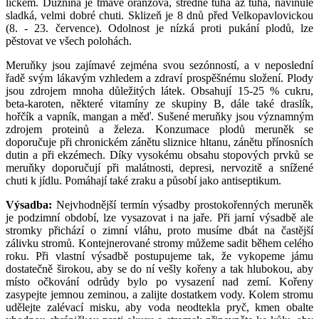
líčkem. Dužnina je tmavě oranžová, středně tuhá až tuhá, navinule
sladká, velmi dobré chuti. Sklizeň je 8 dnů před Velkopavlovickou
(8. - 23. července). Odolnost je nízká proti pukání plodů, lze
pěstovat ve všech polohách.
Meruňky jsou zajímavé zejména svou sezónností, a v neposlední
řadě svým lákavým vzhledem a zdraví prospěšnému složení. Plody
jsou zdrojem mnoha důležitých látek. Obsahují 15-25 % cukru,
beta-karoten, některé vitamíny ze skupiny B, dále také draslík,
hořčík a vapník, mangan a měď. Sušené meruňky jsou významným
zdrojem proteinů a železa. Konzumace plodů meruněk se
doporučuje při chronickém zánětu sliznice hltanu, zánětu přínosních
dutin a při ekzémech. Díky vysokému obsahu stopových prvků se
meruňky doporučují při malátnosti, depresi, nervozitě a snížené
chuti k jídlu. Pomáhají také zraku a působí jako antiseptikum.
Výsadba:
Nejvhodnější termín výsadby prostokořenných meruněk
je podzimní období, lze vysazovat i na jaře. Při jarní výsadbě ale
stromky přichází o zimní vláhu, proto musíme dbát na častější
zálivku stromů. Kontejnerované stromy můžeme sadit během celého
roku. Při vlastní výsadbě postupujeme tak, že vykopeme jámu
dostatečně širokou, aby se do ní vešly kořeny a tak hlubokou, aby
místo očkování odrůdy bylo po vysazení nad zemí. Kořeny
zasypejte jemnou zeminou, a zalijte dostatkem vody. Kolem stromu
udělejte zalévací misku, aby voda neodtekla pryč, kmen obalte