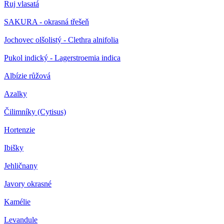
Ruj vlasatá
SAKURA - okrasná třešeň
Jochovec olšolistý - Clethra alnifolia
Pukol indický - Lagerstroemia indica
Albízie růžová
Azalky
Čilimníky (Cytisus)
Hortenzie
Ibišky
Jehličnany
Javory okrasné
Kamélie
Levandule