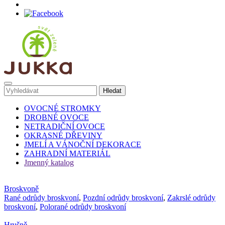
OVOCNÉ STROMKY
DROBNÉ OVOCE
NETRADIČNÍ OVOCE
OKRASNÉ DŘEVINY
JMELÍ A VÁNOČNÍ DEKORACE
ZAHRADNÍ MATERIÁL
Jmenný katalog
Broskvoně
Rané odrůdy broskvoní
,
Pozdní odrůdy broskvoní
,
Zakrslé odrůdy
broskvoní
,
Polorané odrůdy broskvoní
Hrušně