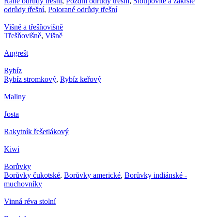
Rané odrůdy třešní
,
Pozdní odrůdy třešní
,
Sloupovité a zakrslé
odrůdy třešní
,
Polorané odrůdy třešní
Višně a třešňovišně
Třešňovišně
,
Višně
Angrešt
Rybíz
Rybíz stromkový
,
Rybíz keřový
Maliny
Josta
Rakytník řešetlákový
Kiwi
Borůvky
Borůvky čukotské
,
Borůvky americké
,
Borůvky indiánské -
muchovníky
Vinná réva stolní