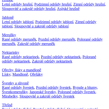
Letní odrůdy hrušní
,
Podzimní odrůdy hrušní
,
Zimní odrůdy hrušní
,
Sloupovité a zakrslé odrůdy hrušní
,
Asijské hrušně
Jabloně
Letní odrůdy jabloní
,
Podzimní odrůdy jabloní
,
Zimní odrůdy
jabloní
,
Sloupovité a zakrslé odrůdy jabloní
Meruňky
Rané odrůdy meruněk
,
Pozdní odrůdy meruněk
,
Polorané odrůdy
meruněk
,
Zakrslé odrůdy meruněk
Nektarinky
Rané odrůdy nektarinek
,
Pozdní odrůdy nektarinek
,
Polorané
odrůdy nektarinek
,
Zakrslé odrůdy nektarinek
Ořechy, lísky a mandloně
Lísky
,
Mandloně
,
Ořešáky
Švestky a slivoně
Rané odrůdy švestek
,
Pozdní odrůdy švestek
,
Ryngle a blumy
,
Švestkomeruňky
,
Japonské švestky
,
Polorané odrůdy švestek
,
Mirabelky
,
Sloupovité a zakrslé odrůdy švestek
Třešně