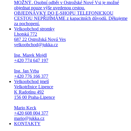
MOŽNÝ. Osobní odběr v Ostrožské Nové Vsi je možné
objednat pouze výše uvedenou cestou.
OBJEDNÁVKY DO E-SHOPU TELEFONICKOU
CESTOU NEPŘIJÍMÁME z kapacitních důvodů. Děkujeme
za pochopení.
Velkoobchod stromky
Lhotská 772
687 22 Ostrožská Nová Ves
velkoobchod@jukka.cz
Ing. Marek Mojdl
+420 774 647 197
Ing. Jan Vrba
+420 776 166 377
Velkoobchod jmelí
Velkotržnice Lipence
K Radotínu 492
156 00 Praha-Lipence
Mario Keck
+420 608 004 377
mario@jukka.cz
KONTAKTY