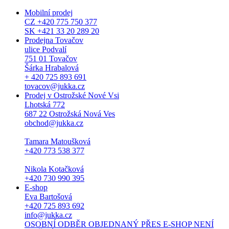
Mobilní prodej
CZ +420 775 750 377
SK +421 33 20 289 20
Prodejna Tovačov
ulice Podvalí
751 01 Tovačov
Šárka Hrabalová
+ 420 725 893 691
tovacov@jukka.cz
Prodej v Ostrožské Nové Vsi
Lhotská 772
687 22 Ostrožská Nová Ves
obchod@jukka.cz
Tamara Matoušková
+420 773 538 377
Nikola Kotačková
+420 730 990 395
E-shop
Eva Bartošová
+420 725 893 692
info@jukka.cz
OSOBNÍ ODBĚR OBJEDNANÝ PŘES E-SHOP NENÍ