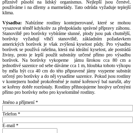
příznivě působí na lidský organismus. Nejlepší jsou čerstvé,
používáme i na džemy a marmelády. Tato odrůda vyžaduje teplejší
klima.
Výsadba:
Nabízíme rostliny kontejnerované, které se mohou
vysazovat téměř kdykoliv za předpokladu správné přípravy záhonu.
Stanoviště pro borůvky vybíráme slunné, plody jsou pak chutnější,
borůvky vyžadují vlhčí stanoviště, základním požadavkem
amerických borůvek je však zvýšená kyselost půdy. Pro výsadbu
borůvek se používá rašelina, která má ideální kyselost, ale postrádá
živiny, proto je lepší použít substráty určené přímo pro výsadbu
borůvek. Na borůvky vykopeme jámu širokou cca 80 cm a
jednotlivé sazenice od sebe dáváme cca 1 m, hloubka tohoto výkopu
by měla být cca 40 cm do této připravené jámy vsypeme substrát
určený pro borůvky a do něj vysadíme sazenice. Pokud jsou rostliny
v kontejneru hodně prokořeněné je nutné kořenový bal narušit, aby
se kořeny dobře rozrůstaly. Rostliny přihnojujeme hnojivy určenými
přímo pro borůvky nebo pro kyselomilné rostliny.
Jméno a příjmení
*
Telefon
*
E-mail
*