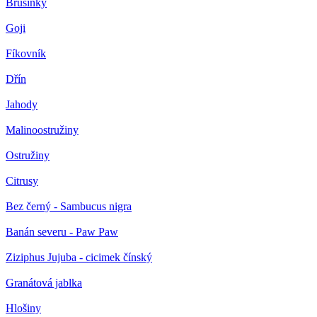
Brusinky
Goji
Fíkovník
Dřín
Jahody
Malinoostružiny
Ostružiny
Citrusy
Bez černý - Sambucus nigra
Banán severu - Paw Paw
Ziziphus Jujuba - cicimek čínský
Granátová jablka
Hlošiny