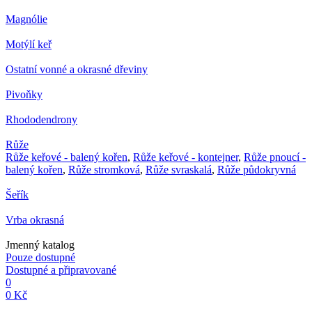
Magnólie
Motýlí keř
Ostatní vonné a okrasné dřeviny
Pivoňky
Rhododendrony
Růže
Růže keřové - balený kořen
,
Růže keřové - kontejner
,
Růže pnoucí -
balený kořen
,
Růže stromková
,
Růže svraskalá
,
Růže půdokryvná
Šeřík
Vrba okrasná
Jmenný katalog
Pouze dostupné
Dostupné a připravované
0
0 Kč