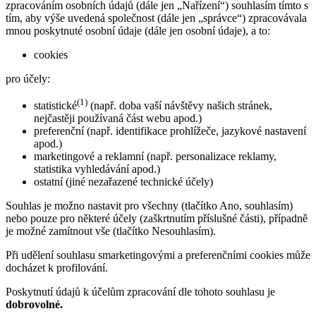
zpracováním osobních údajů (dále jen „Nařízení“) souhlasím tímto s
tím, aby výše uvedená společnost (dále jen „správce“) zpracovávala
mnou poskytnuté osobní údaje (dále jen osobní údaje), a to:
cookies
pro účely:
(1)
statistické
(např. doba vaší návštěvy našich stránek,
nejčastěji používaná část webu apod.)
preferenční (např. identifikace prohlížeče, jazykové nastavení
apod.)
marketingové a reklamní (např. personalizace reklamy,
statistika vyhledávání apod.)
ostatní (jiné nezařazené technické účely)
Souhlas je možno nastavit pro všechny (tlačítko Ano, souhlasím)
nebo pouze pro některé účely (zaškrtnutím příslušné části), případně
je možné zamítnout vše (tlačítko Nesouhlasím).
Při udělení souhlasu smarketingovými a preferenčními cookies může
docházet k profilování.
Poskytnutí údajů k účelům zpracování dle tohoto souhlasu je
dobrovolné.