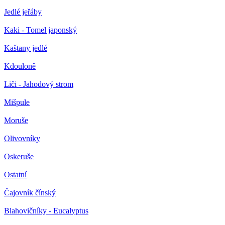
Jedlé jeřáby
Kaki - Tomel japonský
Kaštany jedlé
Kdouloně
Liči - Jahodový strom
Mišpule
Moruše
Olivovníky
Oskeruše
Ostatní
Čajovník čínský
Blahovičníky - Eucalyptus