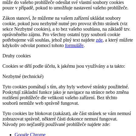
může do vašeho prohlížeče odesílat své vlastní soubory cookies
pouze v případě, pokud to umožňuje nastavení vašeho prohlížeče.
Zákon stanoví, že můžeme na vašem zařízení ukládat soubory
cookie, pokud jsou nezbytně nutné pro provoz těchto stránek (viz
sekce Nezbytné cookies), a to bez vašeho souhlasu, na základě tzv.
oprávněného zájmu. Pro všechny ostatní typy souborů cookie
potřebujeme váš souhlas, jehož plný text najdete
zde
, a který můžete
kdykoliv odvolat pomocí tohoto
formuláře
.
Druhy cookies
Cookies se dělí podle účelu, k jakému jsou využívány a ta takto:
Nezbytné (technické)
Tyto cookies pomáhají s tím, aby byly webové stránky použitelné.
Poskytují základní funkce jako je navigace na stránce nebo změna
rozlišení prohlížeče dle velikosti vašeho zařízení. Bez těchto
souborů nemůže web správně fungovat.
Tyto cookies lze blokovat (zakázat), ale část stránek se vám nemusí
zobrazovat správně, některé části dokonce nemusí fungovat.
Návody pro nejčastěji používané prohlížeče najdete zde:
Google Chrome