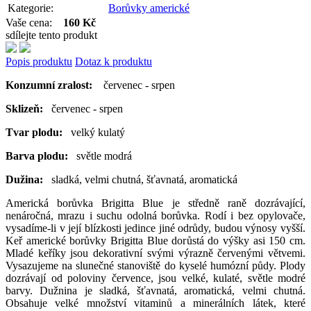
Kategorie:
Borůvky americké
Vaše cena:
160 Kč
sdílejte tento produkt
Popis produktu
Dotaz k produktu
Konzumní zralost:
červenec - srpen
Sklizeň:
červenec - srpen
Tvar plodu:
velký kulatý
Barva plodu:
světle modrá
Dužina:
sladká, velmi chutná, šťavnatá, aromatická
Americká borůvka Brigitta Blue je středně raně dozrávající,
nenáročná, mrazu i suchu odolná borůvka. Rodí i bez opylovače,
vysadíme-li v její blízkosti jedince jiné odrůdy, budou výnosy vyšší.
Keř americké borůvky Brigitta Blue dorůstá do výšky asi 150 cm.
Mladé keříky jsou dekorativní svými výrazně červenými větvemi.
Vysazujeme na slunečné stanoviště do kyselé humózní půdy. Plody
dozrávají od poloviny července, jsou velké, kulaté, světle modré
barvy. Dužnina je sladká, šťavnatá, aromatická, velmi chutná.
Obsahuje velké množství vitaminů a minerálních látek, které