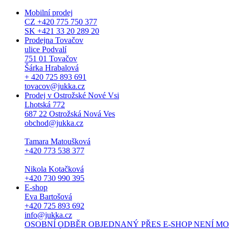
Mobilní prodej
CZ +420 775 750 377
SK +421 33 20 289 20
Prodejna Tovačov
ulice Podvalí
751 01 Tovačov
Šárka Hrabalová
+ 420 725 893 691
tovacov@jukka.cz
Prodej v Ostrožské Nové Vsi
Lhotská 772
687 22 Ostrožská Nová Ves
obchod@jukka.cz
Tamara Matoušková
+420 773 538 377
Nikola Kotačková
+420 730 990 395
E-shop
Eva Bartošová
+420 725 893 692
info@jukka.cz
OSOBNÍ ODBĚR OBJEDNANÝ PŘES E-SHOP NENÍ MOŽNÝ. Osob