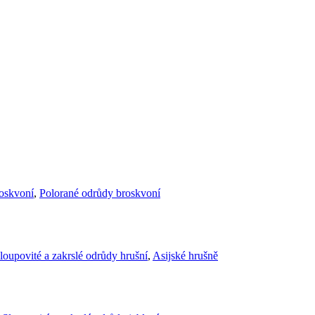
roskvoní
,
Polorané odrůdy broskvoní
loupovité a zakrslé odrůdy hrušní
,
Asijské hrušně