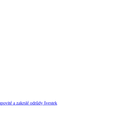
povité a zakrslé odrůdy švestek