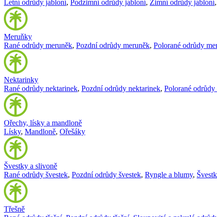
Letní odrůdy jabloní
,
Podzimní odrůdy jabloní
,
Zimní odrůdy jabloní
Meruňky
Rané odrůdy meruněk
,
Pozdní odrůdy meruněk
,
Polorané odrůdy me
Nektarinky
Rané odrůdy nektarinek
,
Pozdní odrůdy nektarinek
,
Polorané odrůdy 
Ořechy, lísky a mandloně
Lísky
,
Mandloně
,
Ořešáky
Švestky a slivoně
Rané odrůdy švestek
,
Pozdní odrůdy švestek
,
Ryngle a blumy
,
Švest
Třešně