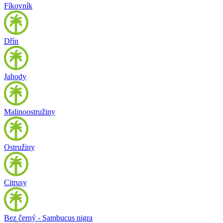
Fíkovník
Dřín
Jahody
Malinoostružiny
Ostružiny
Citrusy
Bez černý - Sambucus nigra