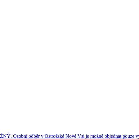
ní odběr v Ostrožské Nové Vsi je možné objednat pouze výše