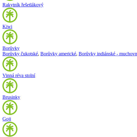
Rakytník řešetlákový
Kiwi
Borůvky
Borůvky čukotské
,
Borůvky americké
,
Borůvky indiánské - muchovn
Vinná réva stolní
Brusinky
Goji