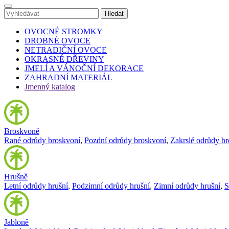
OVOCNÉ STROMKY
DROBNÉ OVOCE
NETRADIČNÍ OVOCE
OKRASNÉ DŘEVINY
JMELÍ A VÁNOČNÍ DEKORACE
ZAHRADNÍ MATERIÁL
Jmenný katalog
Broskvoně
Rané odrůdy broskvoní
,
Pozdní odrůdy broskvoní
,
Zakrslé odrůdy b
Hrušně
Letní odrůdy hrušní
,
Podzimní odrůdy hrušní
,
Zimní odrůdy hrušní
,
S
Jabloně