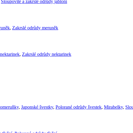
,
Sloupovité a zakrslé odrůdy jabloní
runěk
,
Zakrslé odrůdy meruněk
nektarinek
,
Zakrslé odrůdy nektarinek
komeruňky
,
Japonské švestky
,
Polorané odrůdy švestek
,
Mirabelky
,
Slou