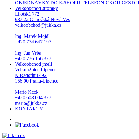
OBJEDNÁVKY DO E-SHOPU TELEFONICKOU CESTOU NEPŘI
Velkoobchod stromky
Lhotská 772
687 22 Ostrožská Nová Ves
velkoobchod@jukka.cz
Ing. Marek Mojdl
+420 774 647 197
Ing. Jan Vrba
+420 776 166 377
Velkoobchod jmelí
Velkotržnice Lipence
K Radotínu 492
156 00 Praha-Lipence
Mario Keck
+420 608 004 377
mario@jukka.cz
KONTAKTY