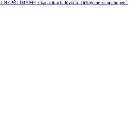
JÍMÁME z kapacitních důvodů. Děkujeme za pochopení.