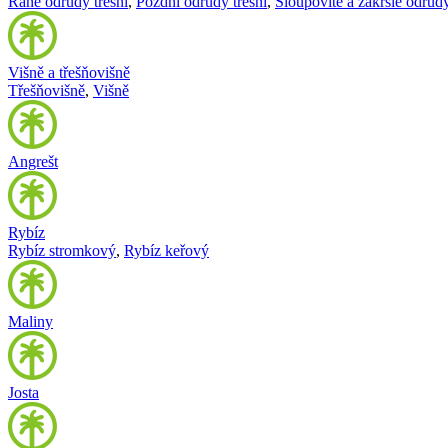
Rané odrůdy třešní
,
Pozdní odrůdy třešní
,
Sloupovité a zakrslé odrůdy
Višně a třešňovišně
Třešňovišně
,
Višně
Angrešt
Rybíz
Rybíz stromkový
,
Rybíz keřový
Maliny
Josta