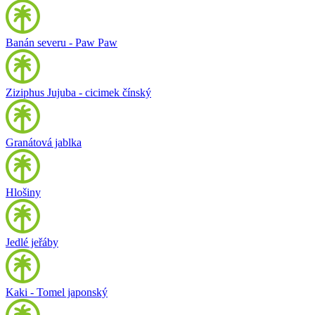
Banán severu - Paw Paw
Ziziphus Jujuba - cicimek čínský
Granátová jablka
Hlošiny
Jedlé jeřáby
Kaki - Tomel japonský