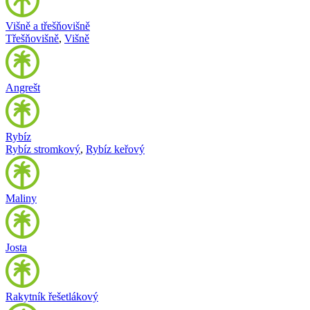
Višně a třešňovišně
Třešňovišně
,
Višně
Angrešt
Rybíz
Rybíz stromkový
,
Rybíz keřový
Maliny
Josta
Rakytník řešetlákový