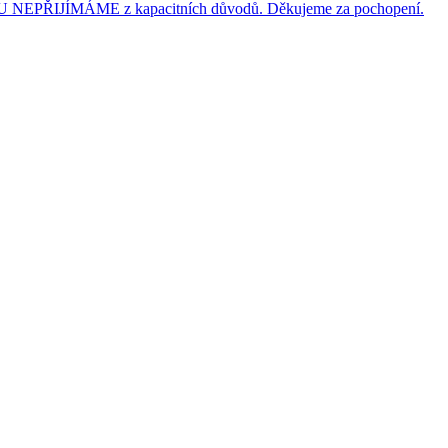
JÍMÁME z kapacitních důvodů. Děkujeme za pochopení.