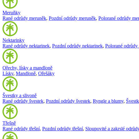
Meruňky
Rané odrůdy meruněk
,
Pozdní odrůdy meruněk
,
Polorané odrůdy me
Nektarinky
Rané odrůdy nektarinek
,
Pozdní odrůdy nektarinek
,
Polorané odrůdy 
Ořechy, lísky a mandloně
Lísky
,
Mandloně
,
Ořešáky
Švestky a slivoně
Rané odrůdy švestek
,
Pozdní odrůdy švestek
,
Ryngle a blumy
,
Švest
Třešně
Rané odrůdy třešní
,
Pozdní odrůdy třešní
,
Sloupovité a zakrslé odrůdy