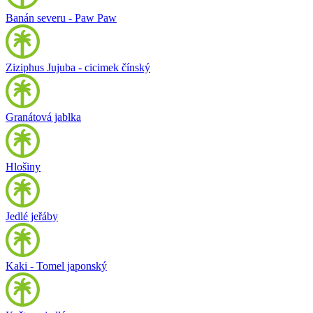
Banán severu - Paw Paw
Ziziphus Jujuba - cicimek čínský
Granátová jablka
Hlošiny
Jedlé jeřáby
Kaki - Tomel japonský