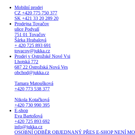
Mobilní prodej
CZ +420 775 750 377
SK +421 33 20 289 20
Prodejna Tovačov
ulice Podvalí
751 01 Tovačov
Šárka Hrabalová
+ 420 725 893 691
tovacov@jukka.cz
Prodej v Ostrožské Nové Vsi
Lhotská 772
687 22 Ostrožská Nová Ves
obchod@jukka.cz
Tamara Matoušková
+420 773 538 377
Nikola Kotačková
+420 730 990 395
E-shop
Eva Bartošová
+420 725 893 692
info@jukka.cz
OSOBNÍ ODBĚR OBJEDNANÝ PŘES E-SHOP NENÍ MOŽNÝ. Osob