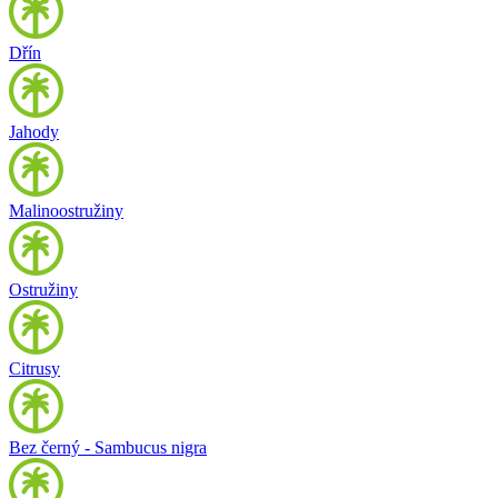
Dřín
Jahody
Malinoostružiny
Ostružiny
Citrusy
Bez černý - Sambucus nigra