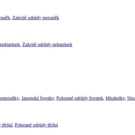
runěk
,
Zakrslé odrůdy meruněk
nektarinek
,
Zakrslé odrůdy nektarinek
komeruňky
,
Japonské švestky
,
Polorané odrůdy švestek
,
Mirabelky
,
Slou
 třešní
,
Polorané odrůdy třešní