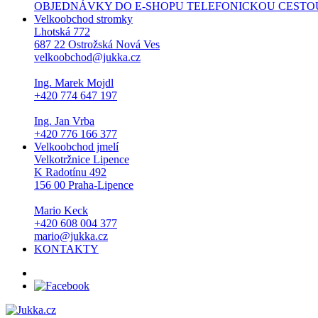
OBJEDNÁVKY DO E-SHOPU TELEFONICKOU CESTOU NEPŘI
Velkoobchod stromky
Lhotská 772
687 22 Ostrožská Nová Ves
velkoobchod@jukka.cz
Ing. Marek Mojdl
+420 774 647 197
Ing. Jan Vrba
+420 776 166 377
Velkoobchod jmelí
Velkotržnice Lipence
K Radotínu 492
156 00 Praha-Lipence
Mario Keck
+420 608 004 377
mario@jukka.cz
KONTAKTY