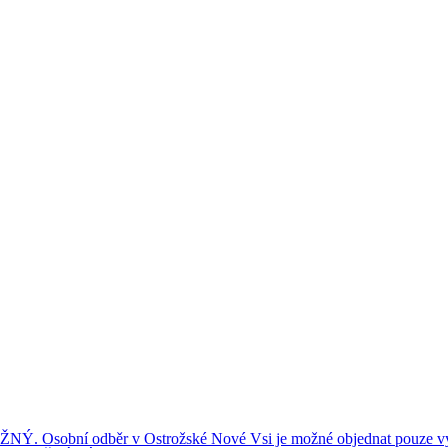
ní odběr v Ostrožské Nové Vsi je možné objednat pouze výše