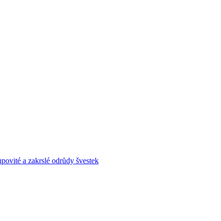
povité a zakrslé odrůdy švestek