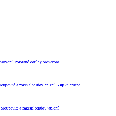
roskvoní
,
Polorané odrůdy broskvoní
loupovité a zakrslé odrůdy hrušní
,
Asijské hrušně
,
Sloupovité a zakrslé odrůdy jabloní