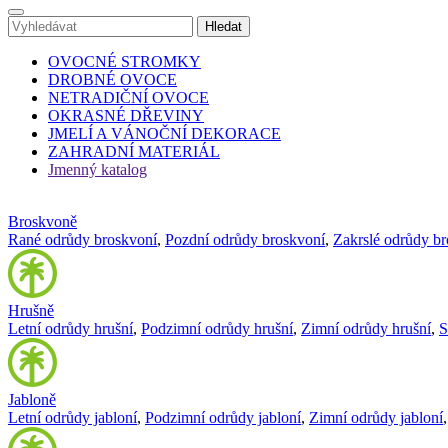
OVOCNÉ STROMKY
DROBNÉ OVOCE
NETRADIČNÍ OVOCE
OKRASNÉ DŘEVINY
JMELÍ A VÁNOČNÍ DEKORACE
ZAHRADNÍ MATERIÁL
Jmenný katalog
Broskvoně
Rané odrůdy broskvoní
,
Pozdní odrůdy broskvoní
,
Zakrslé odrůdy b
Hrušně
Letní odrůdy hrušní
,
Podzimní odrůdy hrušní
,
Zimní odrůdy hrušní
,
S
Jabloně
Letní odrůdy jabloní
,
Podzimní odrůdy jabloní
,
Zimní odrůdy jabloní