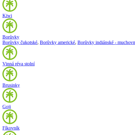
Kiwi
Borůvky
Borůvky čukotské
,
Borůvky americké
,
Borůvky indiánské - muchovn
Vinná réva stolní
Brusinky
Goji
Fíkovník