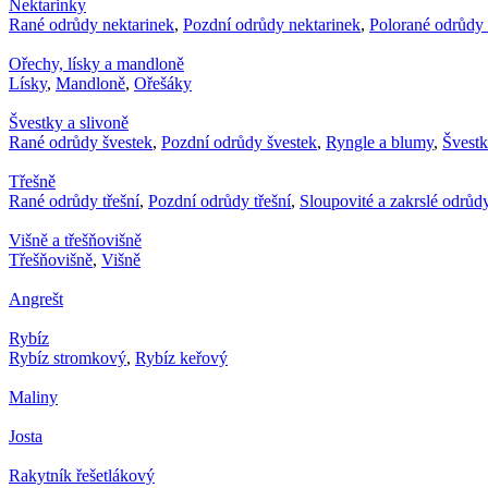
Nektarinky
Rané odrůdy nektarinek
,
Pozdní odrůdy nektarinek
,
Polorané odrůdy 
Ořechy, lísky a mandloně
Lísky
,
Mandloně
,
Ořešáky
Švestky a slivoně
Rané odrůdy švestek
,
Pozdní odrůdy švestek
,
Ryngle a blumy
,
Švest
Třešně
Rané odrůdy třešní
,
Pozdní odrůdy třešní
,
Sloupovité a zakrslé odrůdy
Višně a třešňovišně
Třešňovišně
,
Višně
Angrešt
Rybíz
Rybíz stromkový
,
Rybíz keřový
Maliny
Josta
Rakytník řešetlákový