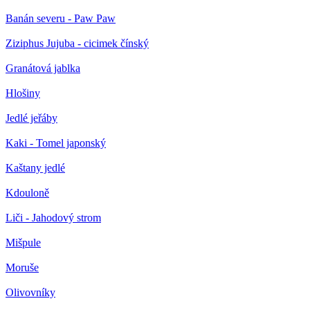
Banán severu - Paw Paw
Ziziphus Jujuba - cicimek čínský
Granátová jablka
Hlošiny
Jedlé jeřáby
Kaki - Tomel japonský
Kaštany jedlé
Kdouloně
Liči - Jahodový strom
Mišpule
Moruše
Olivovníky