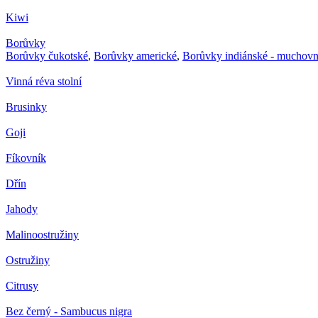
Kiwi
Borůvky
Borůvky čukotské
,
Borůvky americké
,
Borůvky indiánské - muchovn
Vinná réva stolní
Brusinky
Goji
Fíkovník
Dřín
Jahody
Malinoostružiny
Ostružiny
Citrusy
Bez černý - Sambucus nigra