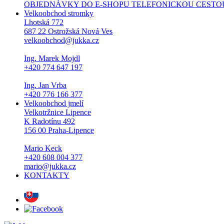
OBJEDNÁVKY DO E-SHOPU TELEFONICKOU CESTOU NEPŘI
Velkoobchod stromky
Lhotská 772
687 22 Ostrožská Nová Ves
velkoobchod@jukka.cz
Ing. Marek Mojdl
+420 774 647 197
Ing. Jan Vrba
+420 776 166 377
Velkoobchod jmelí
Velkotržnice Lipence
K Radotínu 492
156 00 Praha-Lipence
Mario Keck
+420 608 004 377
mario@jukka.cz
KONTAKTY