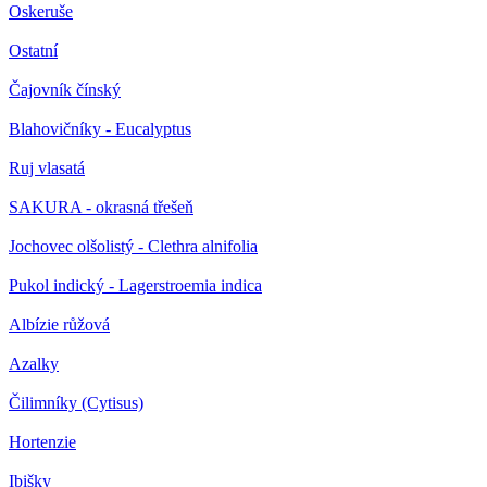
Oskeruše
Ostatní
Čajovník čínský
Blahovičníky - Eucalyptus
Ruj vlasatá
SAKURA - okrasná třešeň
Jochovec olšolistý - Clethra alnifolia
Pukol indický - Lagerstroemia indica
Albízie růžová
Azalky
Čilimníky (Cytisus)
Hortenzie
Ibišky