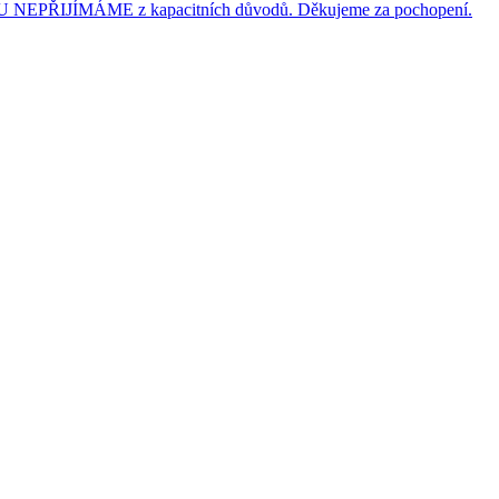
JÍMÁME z kapacitních důvodů. Děkujeme za pochopení.