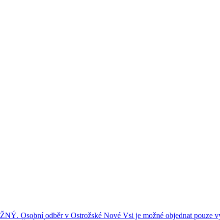
ní odběr v Ostrožské Nové Vsi je možné objednat pouze výše