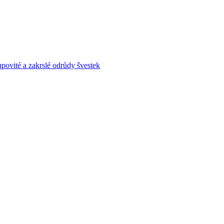
povité a zakrslé odrůdy švestek