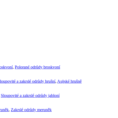
roskvoní
,
Polorané odrůdy broskvoní
loupovité a zakrslé odrůdy hrušní
,
Asijské hrušně
,
Sloupovité a zakrslé odrůdy jabloní
runěk
,
Zakrslé odrůdy meruněk