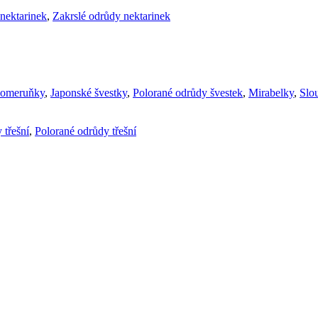
nektarinek
,
Zakrslé odrůdy nektarinek
komeruňky
,
Japonské švestky
,
Polorané odrůdy švestek
,
Mirabelky
,
Slou
 třešní
,
Polorané odrůdy třešní