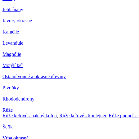
Jehličnany
Javory okrasné
Kamélie
Levandule
Magnólie
Motýlí keř
Ostatní vonné a okrasné dřeviny
Pivoňky
Rhododendrony
Růže
Růže keřové - balený kořen
,
Růže keřové - kontejner
,
Růže pnoucí - 
Šeřík
Vrba okrasná