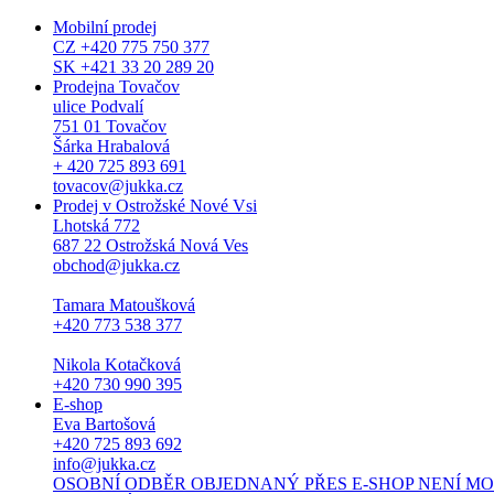
Mobilní prodej
CZ +420 775 750 377
SK +421 33 20 289 20
Prodejna Tovačov
ulice Podvalí
751 01 Tovačov
Šárka Hrabalová
+ 420 725 893 691
tovacov@jukka.cz
Prodej v Ostrožské Nové Vsi
Lhotská 772
687 22 Ostrožská Nová Ves
obchod@jukka.cz
Tamara Matoušková
+420 773 538 377
Nikola Kotačková
+420 730 990 395
E-shop
Eva Bartošová
+420 725 893 692
info@jukka.cz
OSOBNÍ ODBĚR OBJEDNANÝ PŘES E-SHOP NENÍ MOŽNÝ. Osob