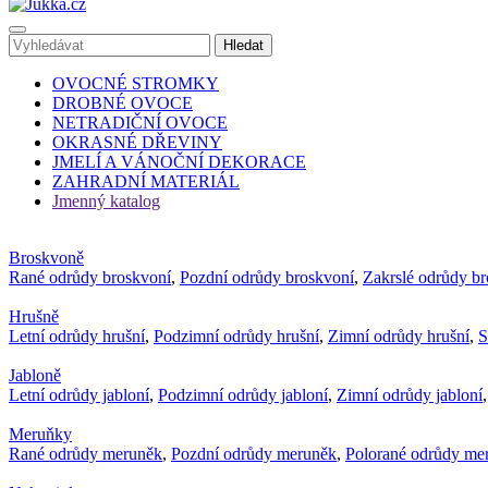
OVOCNÉ STROMKY
DROBNÉ OVOCE
NETRADIČNÍ OVOCE
OKRASNÉ DŘEVINY
JMELÍ A VÁNOČNÍ DEKORACE
ZAHRADNÍ MATERIÁL
Jmenný katalog
Broskvoně
Rané odrůdy broskvoní
,
Pozdní odrůdy broskvoní
,
Zakrslé odrůdy b
Hrušně
Letní odrůdy hrušní
,
Podzimní odrůdy hrušní
,
Zimní odrůdy hrušní
,
S
Jabloně
Letní odrůdy jabloní
,
Podzimní odrůdy jabloní
,
Zimní odrůdy jabloní
Meruňky
Rané odrůdy meruněk
,
Pozdní odrůdy meruněk
,
Polorané odrůdy me