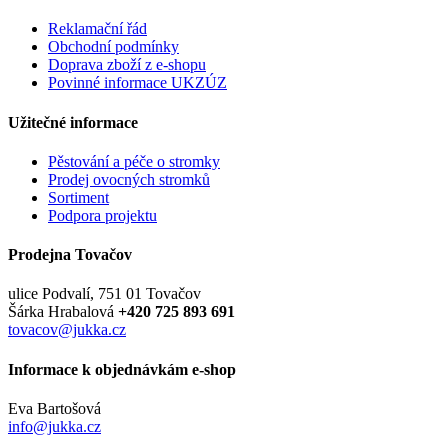
Reklamační řád
Obchodní podmínky
Doprava zboží z e-shopu
Povinné informace UKZÚZ
Užitečné informace
Pěstování a péče o stromky
Prodej ovocných stromků
Sortiment
Podpora projektu
Prodejna Tovačov
ulice Podvalí, 751 01 Tovačov
Šárka Hrabalová
+420 725 893 691
tovacov@jukka.cz
Informace k objednávkám e-shop
Eva Bartošová
info@jukka.cz