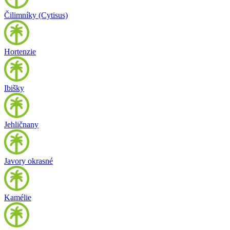
Čilimníky (Cytisus)
Hortenzie
Ibišky
Jehličnany
Javory okrasné
Kamélie