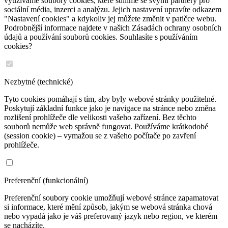
využíváme soubory cookies, které sdílíme se svými partnery pro
sociální média, inzerci a analýzu. Jejich nastavení upravíte odkazem
"Nastavení cookies" a kdykoliv jej můžete změnit v patičce webu.
Podrobnější informace najdete v našich Zásadách ochrany osobních
údajů a používání souborů cookies. Souhlasíte s používáním
cookies?
Nezbytné (technické)
Tyto cookies pomáhají s tím, aby byly webové stránky použitelné.
Poskytují základní funkce jako je navigace na stránce nebo změna
rozlišení prohlížeče dle velikosti vašeho zařízení. Bez těchto
souborů nemůže web správně fungovat. Používáme krátkodobé
(session cookie) – vymažou se z vašeho počítače po zavření
prohlížeče.
Preferenční (funkcionální)
Preferenční soubory cookie umožňují webové stránce zapamatovat
si informace, které mění způsob, jakým se webová stránka chová
nebo vypadá jako je váš preferovaný jazyk nebo region, ve kterém
se nacházíte.