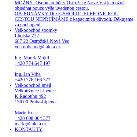
MOŽNÝ. Osobní odběr v Ostrožské Nové Vsi je možné
objednat pouze výše uvedenou cestou.
OBJEDNÁVKY DO E-SHOPU TELEFONICKOU
CESTOU NEPŘIJÍMÁME z kapacitních důvodů. Děkujeme
za pochopení.
Velkoobchod stromky
Lhotská 772
687 22 Ostrožská Nová Ves
velkoobchod@jukka.cz
Ing. Marek Mojdl
+420 774 647 197
Ing. Jan Vrba
+420 776 166 377
Velkoobchod jmelí
Velkotržnice Lipence
K Radotínu 492
156 00 Praha-Lipence
Mario Keck
+420 608 004 377
mario@jukka.cz
KONTAKTY