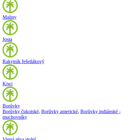
Maliny
Josta
Rakytník řešetlákový
Kiwi
Borůvky
Borůvky čukotské
,
Borůvky americké
,
Borůvky indiánské -
muchovníky
Vinná réva stolní