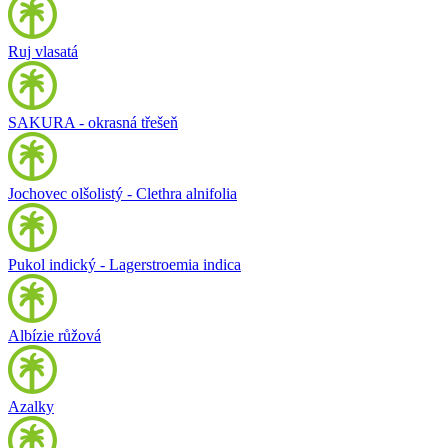
Ruj vlasatá
SAKURA - okrasná třešeň
Jochovec olšolistý - Clethra alnifolia
Pukol indický - Lagerstroemia indica
Albízie růžová
Azalky