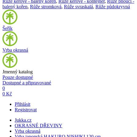
Růže keřové - balený kořen
,
Růže keřové - kontejner
,
Růže pnoucí -
balený kořen
,
Růže stromková
,
Růže svraskalá
,
Růže půdokryvná
Šeřík
Vrba okrasná
Jmenný katalog
Pouze dostupné
Dostupné a připravované
0
0 Kč
Přihlásit
Registrovat
Jukka.cz
OKRASNÉ DŘEVINY
Vrba okrasná
Vrba japonská HAKURO NISHIKI 120 cm