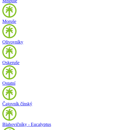
Mišpule
Moruše
Olivovníky
Oskeruše
Ostatní
Čajovník čínský
Blahovičníky - Eucalyptus