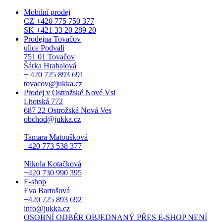
Mobilní prodej
CZ +420 775 750 377
SK +421 33 20 289 20
Prodejna Tovačov
ulice Podvalí
751 01 Tovačov
Šárka Hrabalová
+ 420 725 893 691
tovacov@jukka.cz
Prodej v Ostrožské Nové Vsi
Lhotská 772
687 22 Ostrožská Nová Ves
obchod@jukka.cz
Tamara Matoušková
+420 773 538 377
Nikola Kotačková
+420 730 990 395
E-shop
Eva Bartošová
+420 725 893 692
info@jukka.cz
OSOBNÍ ODBĚR OBJEDNANÝ PŘES E-SHOP NENÍ