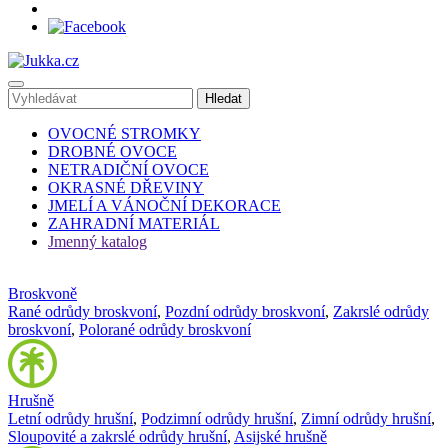
OVOCNÉ STROMKY
DROBNÉ OVOCE
NETRADIČNÍ OVOCE
OKRASNÉ DŘEVINY
JMELÍ A VÁNOČNÍ DEKORACE
ZAHRADNÍ MATERIÁL
Jmenný katalog
Broskvoně
Rané odrůdy broskvoní
,
Pozdní odrůdy broskvoní
,
Zakrslé odrůdy
broskvoní
,
Polorané odrůdy broskvoní
Hrušně
Letní odrůdy hrušní
,
Podzimní odrůdy hrušní
,
Zimní odrůdy hrušní
,
Sloupovité a zakrslé odrůdy hrušní
,
Asijské hrušně