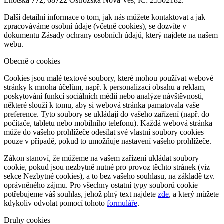
Lhotská 772, 68722 Ostrožská Nová Ves, IČ: 25502182.
Další detailní informace o tom, jak nás můžete kontaktovat a jak
zpracováváme osobní údaje (včetně cookies), se dozvíte v
dokumentu Zásady ochrany osobních údajů, který najdete na našem
webu.
Obecně o cookies
Cookies jsou malé textové soubory, které mohou používat webové
stránky k mnoha účelům, např. k personalizaci obsahu a reklam,
poskytování funkcí sociálních médií nebo analýze návštěvnosti,
některé slouží k tomu, aby si webová stránka pamatovala vaše
preference. Tyto soubory se ukládají do vašeho zařízení (např. do
počítače, tabletu nebo mobilního telefonu). Každá webová stránka
může do vašeho prohlížeče odesílat své vlastní soubory cookies
pouze v případě, pokud to umožňuje nastavení vašeho prohlížeče.
Zákon stanoví, že můžeme na vašem zařízení ukládat soubory
cookie, pokud jsou nezbytně nutné pro provoz těchto stránek (viz
sekce Nezbytné cookies), a to bez vašeho souhlasu, na základě tzv.
oprávněného zájmu. Pro všechny ostatní typy souborů cookie
potřebujeme váš souhlas, jehož plný text najdete
zde
, a který můžete
kdykoliv odvolat pomocí tohoto
formuláře
.
Druhy cookies