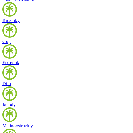
Brusinky
Goji
Fíkovník
Dřín
Jahody
Malinoostružiny