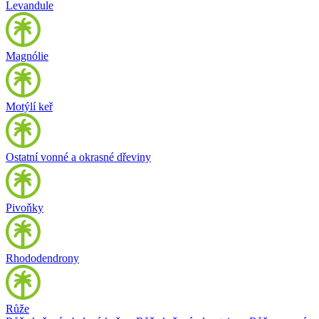
Levandule
Magnólie
Motýlí keř
Ostatní vonné a okrasné dřeviny
Pivoňky
Rhododendrony
Růže