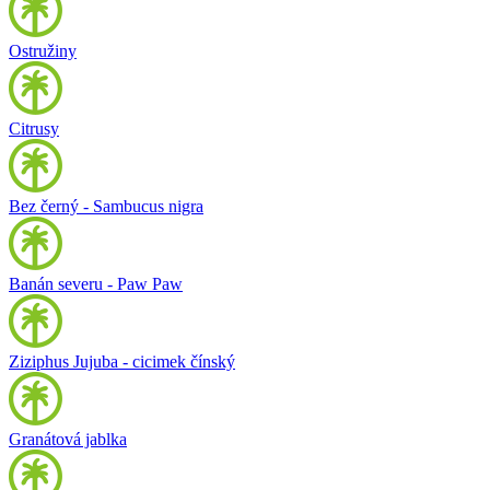
Ostružiny
Citrusy
Bez černý - Sambucus nigra
Banán severu - Paw Paw
Ziziphus Jujuba - cicimek čínský
Granátová jablka