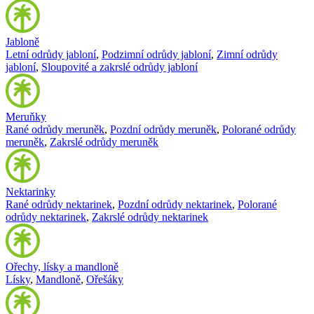
Jabloně
Letní odrůdy jabloní
,
Podzimní odrůdy jabloní
,
Zimní odrůdy
jabloní
,
Sloupovité a zakrslé odrůdy jabloní
Meruňky
Rané odrůdy meruněk
,
Pozdní odrůdy meruněk
,
Polorané odrůdy
meruněk
,
Zakrslé odrůdy meruněk
Nektarinky
Rané odrůdy nektarinek
,
Pozdní odrůdy nektarinek
,
Polorané
odrůdy nektarinek
,
Zakrslé odrůdy nektarinek
Ořechy, lísky a mandloně
Lísky
,
Mandloně
,
Ořešáky