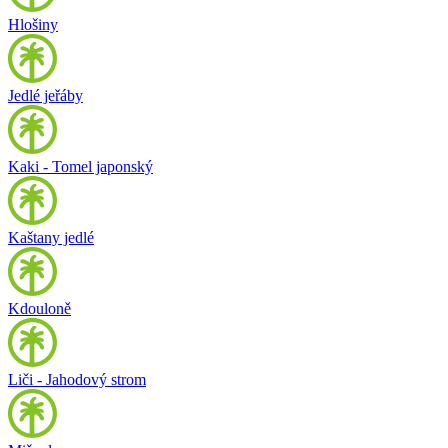
Hlošiny
Jedlé jeřáby
Kaki - Tomel japonský
Kaštany jedlé
Kdouloně
Liči - Jahodový strom