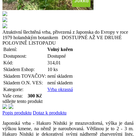
Atraktivní šlechtěná vrba, přivezená z Japonska do Evropy v roce
1979 holandským botanikem DOSTUPNÉ AŽ VE DRUHÉ
POLOVINĚ LISTOPADU
Balení:
Volný kořen
Dostupnost:
Dostupné
Kód:
314,01
Skladem Eshop:
10 ks
Skladem TOVAČOV:
není skladem
Skladem O.N. VES:
není skladem
Kategorie:
Vrba okrasná
Vaše cena:
300 Kč
sdílejte tento produkt
Popis produktu
Dotaz k produktu
Japonská vrba - Hakuro Nishiki je mrazuvzdorná, výška je daná
výškou kmene, na němž je naroubovaná. Většinou je to 2 - 3 m.
Hakuro Nishiki je dekorativní svými nádherně zbarvenými listy,