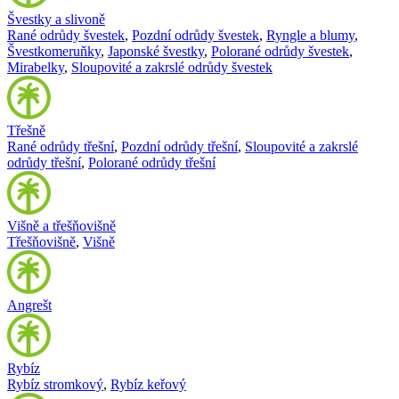
Švestky a slivoně
Rané odrůdy švestek
,
Pozdní odrůdy švestek
,
Ryngle a blumy
,
Švestkomeruňky
,
Japonské švestky
,
Polorané odrůdy švestek
,
Mirabelky
,
Sloupovité a zakrslé odrůdy švestek
Třešně
Rané odrůdy třešní
,
Pozdní odrůdy třešní
,
Sloupovité a zakrslé
odrůdy třešní
,
Polorané odrůdy třešní
Višně a třešňovišně
Třešňovišně
,
Višně
Angrešt
Rybíz
Rybíz stromkový
,
Rybíz keřový