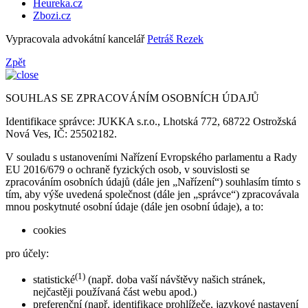
Heureka.cz
Zbozi.cz
Vypracovala advokátní kancelář
Petráš Rezek
Zpět
SOUHLAS SE ZPRACOVÁNÍM OSOBNÍCH ÚDAJŮ
Identifikace správce: JUKKA s.r.o., Lhotská 772, 68722 Ostrožská
Nová Ves, IČ: 25502182.
V souladu s ustanoveními Nařízení Evropského parlamentu a Rady
EU 2016/679 o ochraně fyzických osob, v souvislosti se
zpracováním osobních údajů (dále jen „Nařízení“) souhlasím tímto s
tím, aby výše uvedená společnost (dále jen „správce“) zpracovávala
mnou poskytnuté osobní údaje (dále jen osobní údaje), a to:
cookies
pro účely:
(1)
statistické
(např. doba vaší návštěvy našich stránek,
nejčastěji používaná část webu apod.)
preferenční (např. identifikace prohlížeče, jazykové nastavení