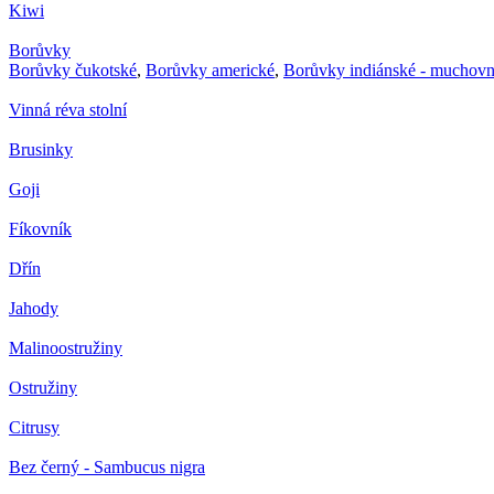
Kiwi
Borůvky
Borůvky čukotské
,
Borůvky americké
,
Borůvky indiánské - muchovn
Vinná réva stolní
Brusinky
Goji
Fíkovník
Dřín
Jahody
Malinoostružiny
Ostružiny
Citrusy
Bez černý - Sambucus nigra