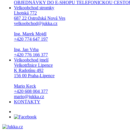
OBJEDNÁVKY DO E-SHOPU TELEFONICKOU CESTOU NEPŘI
Velkoobchod stromky
Lhotská 772
687 22 Ostrožská Nová Ves
velkoobchod@jukka.cz
Ing. Marek Mojdl
+420 774 647 197
Ing. Jan Vrba
+420 776 166 377
Velkoobchod jmelí
Velkotržnice Lipence
K Radotínu 492
156 00 Praha-Lipence
Mario Keck
+420 608 004 377
mario@jukka.cz
KONTAKTY