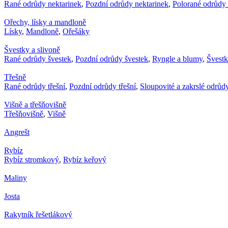
Rané odrůdy nektarinek
,
Pozdní odrůdy nektarinek
,
Polorané odrůdy 
Ořechy, lísky a mandloně
Lísky
,
Mandloně
,
Ořešáky
Švestky a slivoně
Rané odrůdy švestek
,
Pozdní odrůdy švestek
,
Ryngle a blumy
,
Švest
Třešně
Rané odrůdy třešní
,
Pozdní odrůdy třešní
,
Sloupovité a zakrslé odrůdy
Višně a třešňovišně
Třešňovišně
,
Višně
Angrešt
Rybíz
Rybíz stromkový
,
Rybíz keřový
Maliny
Josta
Rakytník řešetlákový