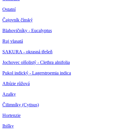
Ostatní
Čajovník čínský
Blahovičníky - Eucalyptus
Ruj vlasatá
SAKURA - okrasná třešeň
Jochovec olšolistý - Clethra alnifolia
Pukol indický - Lagerstroemia indica
Albízie růžová
Azalky
Čilimníky (Cytisus)
Hortenzie
Ibišky