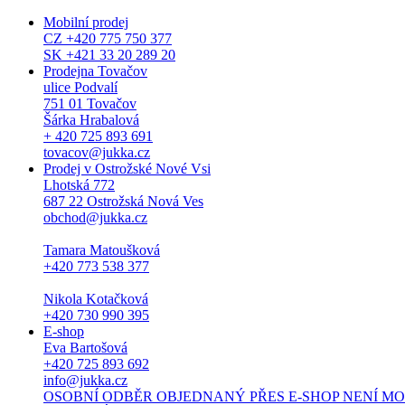
Mobilní prodej
CZ +420 775 750 377
SK +421 33 20 289 20
Prodejna Tovačov
ulice Podvalí
751 01 Tovačov
Šárka Hrabalová
+ 420 725 893 691
tovacov@jukka.cz
Prodej v Ostrožské Nové Vsi
Lhotská 772
687 22 Ostrožská Nová Ves
obchod@jukka.cz
Tamara Matoušková
+420 773 538 377
Nikola Kotačková
+420 730 990 395
E-shop
Eva Bartošová
+420 725 893 692
info@jukka.cz
OSOBNÍ ODBĚR OBJEDNANÝ PŘES E-SHOP NENÍ MOŽNÝ. Osob