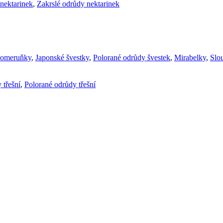
nektarinek
,
Zakrslé odrůdy nektarinek
komeruňky
,
Japonské švestky
,
Polorané odrůdy švestek
,
Mirabelky
,
Slou
 třešní
,
Polorané odrůdy třešní