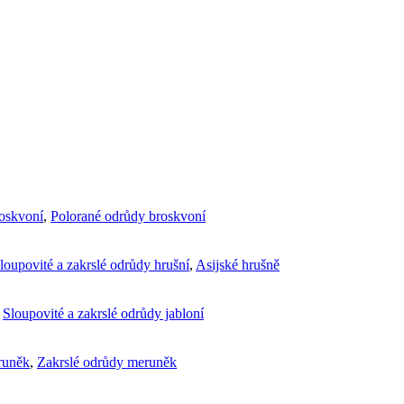
roskvoní
,
Polorané odrůdy broskvoní
loupovité a zakrslé odrůdy hrušní
,
Asijské hrušně
,
Sloupovité a zakrslé odrůdy jabloní
runěk
,
Zakrslé odrůdy meruněk