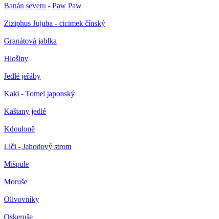
Banán severu - Paw Paw
Ziziphus Jujuba - cicimek čínský
Granátová jablka
Hlošiny
Jedlé jeřáby
Kaki - Tomel japonský
Kaštany jedlé
Kdouloně
Liči - Jahodový strom
Mišpule
Moruše
Olivovníky
Oskeruše