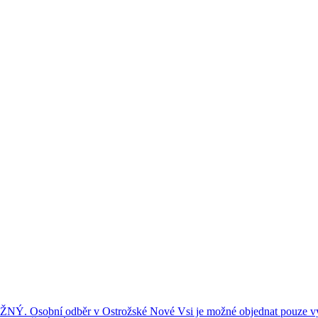
ní odběr v Ostrožské Nové Vsi je možné objednat pouze výše