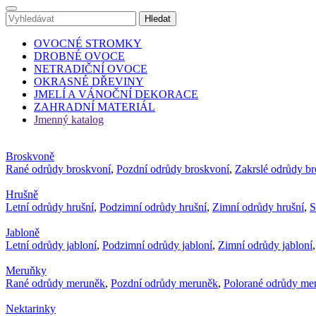
OVOCNÉ STROMKY
DROBNÉ OVOCE
NETRADIČNÍ OVOCE
OKRASNÉ DŘEVINY
JMELÍ A VÁNOČNÍ DEKORACE
ZAHRADNÍ MATERIÁL
Jmenný katalog
Broskvoně
Rané odrůdy broskvoní
,
Pozdní odrůdy broskvoní
,
Zakrslé odrůdy b
Hrušně
Letní odrůdy hrušní
,
Podzimní odrůdy hrušní
,
Zimní odrůdy hrušní
,
S
Jabloně
Letní odrůdy jabloní
,
Podzimní odrůdy jabloní
,
Zimní odrůdy jabloní
Meruňky
Rané odrůdy meruněk
,
Pozdní odrůdy meruněk
,
Polorané odrůdy me
Nektarinky