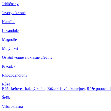
Jehličnany
Javory okrasné
Kamélie
Levandule
Magnólie
Motýlí keř
Ostatní vonné a okrasné dřeviny
Pivoňky
Rhododendrony
Růže
Růže keřové - balený kořen
,
Růže keřové - kontejner
,
Růže pnoucí - 
Šeřík
Vrba okrasná