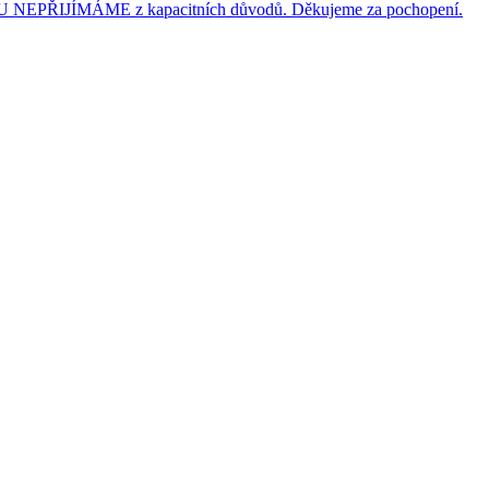
JÍMÁME z kapacitních důvodů. Děkujeme za pochopení.