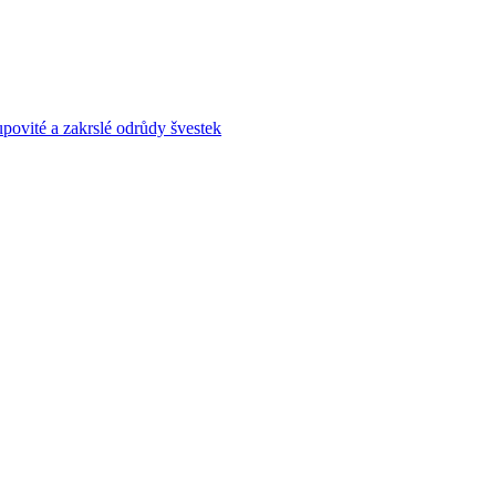
povité a zakrslé odrůdy švestek