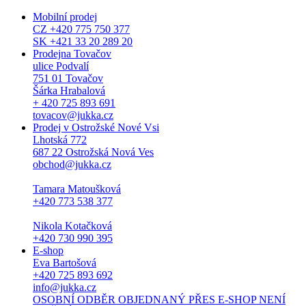
Mobilní prodej
CZ +420 775 750 377
SK +421 33 20 289 20
Prodejna Tovačov
ulice Podvalí
751 01 Tovačov
Šárka Hrabalová
+ 420 725 893 691
tovacov@jukka.cz
Prodej v Ostrožské Nové Vsi
Lhotská 772
687 22 Ostrožská Nová Ves
obchod@jukka.cz
Tamara Matoušková
+420 773 538 377
Nikola Kotačková
+420 730 990 395
E-shop
Eva Bartošová
+420 725 893 692
info@jukka.cz
OSOBNÍ ODBĚR OBJEDNANÝ PŘES E-SHOP NENÍ