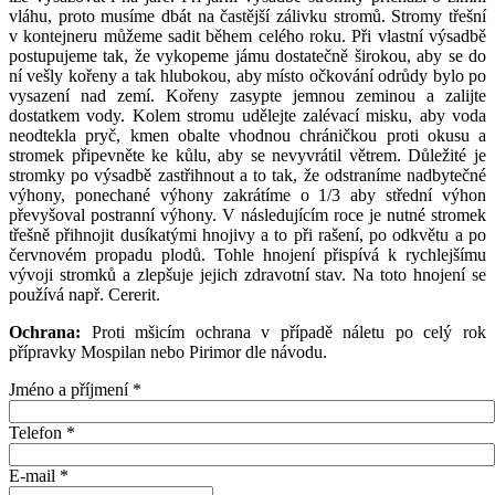
vláhu, proto musíme dbát na častější zálivku stromů. Stromy třešní
v kontejneru můžeme sadit během celého roku. Při vlastní výsadbě
postupujeme tak, že vykopeme jámu dostatečně širokou, aby se do
ní vešly kořeny a tak hlubokou, aby místo očkování odrůdy bylo po
vysazení nad zemí. Kořeny zasypte jemnou zeminou a zalijte
dostatkem vody. Kolem stromu udělejte zalévací misku, aby voda
neodtekla pryč, kmen obalte vhodnou chráničkou proti okusu a
stromek připevněte ke kůlu, aby se nevyvrátil větrem. Důležité je
stromky po výsadbě zastřihnout a to tak, že odstraníme nadbytečné
výhony, ponechané výhony zakrátíme o 1/3 aby střední výhon
převyšoval postranní výhony. V následujícím roce je nutné stromek
třešně přihnojit dusíkatými hnojivy a to při rašení, po odkvětu a po
červnovém propadu plodů. Tohle hnojení přispívá k rychlejšímu
vývoji stromků a zlepšuje jejich zdravotní stav. Na toto hnojení se
používá např. Cererit.
Ochrana:
Proti mšicím ochrana v případě náletu po celý rok
přípravky Mospilan nebo Pirimor dle návodu.
Jméno a příjmení
*
Telefon
*
E-mail
*