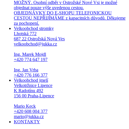
MOŽNÝ. Osobní odběr v Ostrožské Nové Vsi je možné
objednat pouze výše uvedenou cestou.
OBJEDNÁVKY DO E-SHOPU TELEFONICKOU
CESTOU NEPŘIJÍMÁME z kapacitních důvodů. Děkujeme
za pochopení.
Velkoobchod stromky
Lhotská 772
687 22 Ostrožská Nová Ves
velkoobchod@jukka.cz
Ing. Marek Mojdl
+420 774 647 197
Ing. Jan Vrba
+420 776 166 377
Velkoobchod jmelí
Velkotržnice Lipence
K Radotínu 492
156 00 Praha-Lipence
Mario Keck
+420 608 004 377
mario@jukka.cz
KONTAKTY