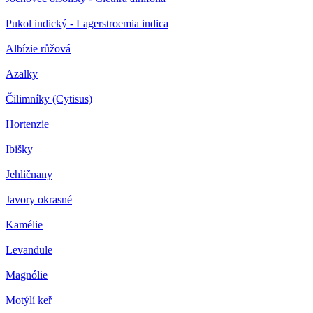
Pukol indický - Lagerstroemia indica
Albízie růžová
Azalky
Čilimníky (Cytisus)
Hortenzie
Ibišky
Jehličnany
Javory okrasné
Kamélie
Levandule
Magnólie
Motýlí keř