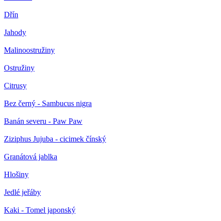
Dřín
Jahody
Malinoostružiny
Ostružiny
Citrusy
Bez černý - Sambucus nigra
Banán severu - Paw Paw
Ziziphus Jujuba - cicimek čínský
Granátová jablka
Hlošiny
Jedlé jeřáby
Kaki - Tomel japonský