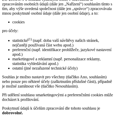
zpracováním osobních údajů (dále jen „Nařízení“) souhlasím tímto s
tím, aby výše uvedená společnost (dále jen „správce“) zpracovávala
mnou poskytnuté osobní údaje (dále jen osobní údaje), a to:
cookies
pro účely:
(1)
statistické
(např. doba vaší návštěvy našich stránek,
nejčastěji používaná část webu apod.)
preferenční (např. identifikace prohlížeče, jazykové nastavení
apod.)
marketingové a reklamní (např. personalizace reklamy,
statistika vyhledávání apod.)
ostatní (jiné nezařazené technické účely)
Souhlas je možno nastavit pro všechny (tlačítko Ano, souhlasím)
nebo pouze pro některé účely (zaškrtnutím příslušné části), případně
je možné zamítnout vše (tlačítko Nesouhlasím).
Při udělení souhlasu smarketingovými a preferenčními cookies může
docházet k profilování.
Poskytnutí údajů k účelům zpracování dle tohoto souhlasu je
dobrovolné.