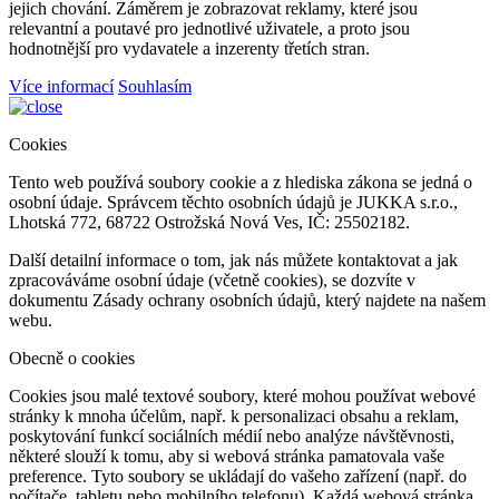
jejich chování. Záměrem je zobrazovat reklamy, které jsou
relevantní a poutavé pro jednotlivé uživatele, a proto jsou
hodnotnější pro vydavatele a inzerenty třetích stran.
Více informací
Souhlasím
Cookies
Tento web používá soubory cookie a z hlediska zákona se jedná o
osobní údaje. Správcem těchto osobních údajů je JUKKA s.r.o.,
Lhotská 772, 68722 Ostrožská Nová Ves, IČ: 25502182.
Další detailní informace o tom, jak nás můžete kontaktovat a jak
zpracováváme osobní údaje (včetně cookies), se dozvíte v
dokumentu Zásady ochrany osobních údajů, který najdete na našem
webu.
Obecně o cookies
Cookies jsou malé textové soubory, které mohou používat webové
stránky k mnoha účelům, např. k personalizaci obsahu a reklam,
poskytování funkcí sociálních médií nebo analýze návštěvnosti,
některé slouží k tomu, aby si webová stránka pamatovala vaše
preference. Tyto soubory se ukládají do vašeho zařízení (např. do
počítače, tabletu nebo mobilního telefonu). Každá webová stránka