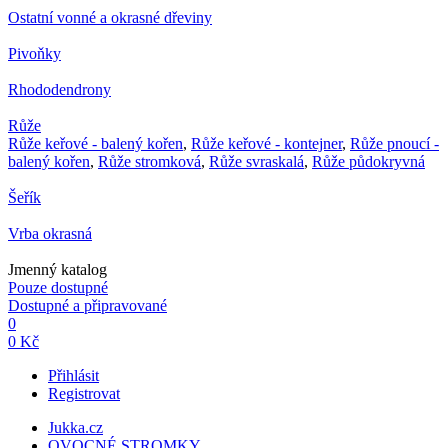
Ostatní vonné a okrasné dřeviny
Pivoňky
Rhododendrony
Růže
Růže keřové - balený kořen
,
Růže keřové - kontejner
,
Růže pnoucí -
balený kořen
,
Růže stromková
,
Růže svraskalá
,
Růže půdokryvná
Šeřík
Vrba okrasná
Jmenný katalog
Pouze dostupné
Dostupné a připravované
0
0 Kč
Přihlásit
Registrovat
Jukka.cz
OVOCNÉ STROMKY