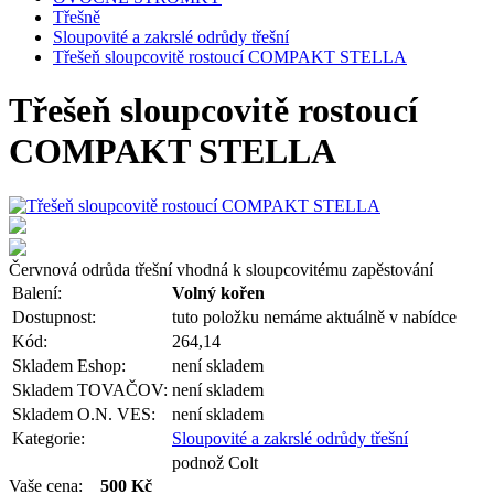
Třešně
Sloupovité a zakrslé odrůdy třešní
Třešeň sloupcovitě rostoucí COMPAKT STELLA
Třešeň sloupcovitě rostoucí
COMPAKT STELLA
Červnová odrůda třešní vhodná k sloupcovitému zapěstování
Balení:
Volný kořen
Dostupnost:
tuto položku nemáme aktuálně v nabídce
Kód:
264,14
Skladem Eshop:
není skladem
Skladem TOVAČOV:
není skladem
Skladem O.N. VES:
není skladem
Kategorie:
Sloupovité a zakrslé odrůdy třešní
podnož Colt
Vaše cena:
500 Kč