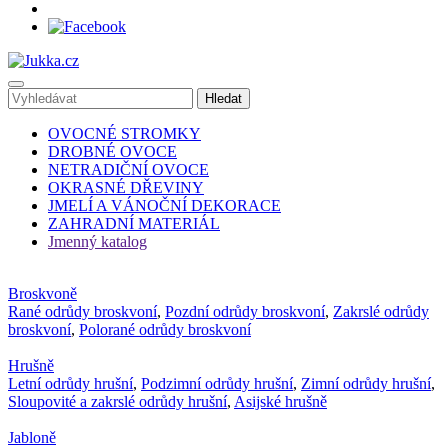
OVOCNÉ STROMKY
DROBNÉ OVOCE
NETRADIČNÍ OVOCE
OKRASNÉ DŘEVINY
JMELÍ A VÁNOČNÍ DEKORACE
ZAHRADNÍ MATERIÁL
Jmenný katalog
Broskvoně
Rané odrůdy broskvoní
,
Pozdní odrůdy broskvoní
,
Zakrslé odrůdy
broskvoní
,
Polorané odrůdy broskvoní
Hrušně
Letní odrůdy hrušní
,
Podzimní odrůdy hrušní
,
Zimní odrůdy hrušní
,
Sloupovité a zakrslé odrůdy hrušní
,
Asijské hrušně
Jabloně