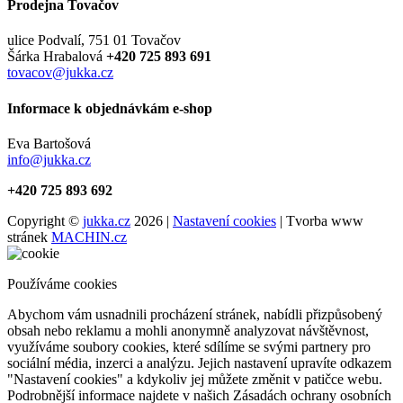
Prodejna Tovačov
ulice Podvalí, 751 01 Tovačov
Šárka Hrabalová
+420 725 893 691
tovacov@jukka.cz
Informace k objednávkám e-shop
Eva Bartošová
info@jukka.cz
+420 725 893 692
Copyright ©
jukka.cz
2026 |
Nastavení cookies
| Tvorba www
stránek
MACHIN.cz
Používáme cookies
Abychom vám usnadnili procházení stránek, nabídli přizpůsobený
obsah nebo reklamu a mohli anonymně analyzovat návštěvnost,
využíváme soubory cookies, které sdílíme se svými partnery pro
sociální média, inzerci a analýzu. Jejich nastavení upravíte odkazem
"Nastavení cookies" a kdykoliv jej můžete změnit v patičce webu.
Podrobnější informace najdete v našich Zásadách ochrany osobních