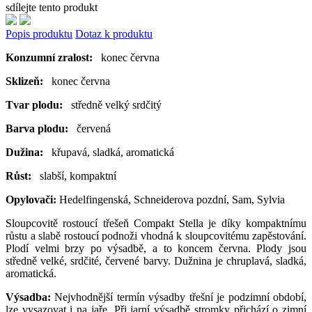
sdílejte tento produkt
Popis produktu
Dotaz k produktu
Konzumní zralost:
konec června
Sklizeň:
konec června
Tvar plodu:
středně velký srdčitý
Barva plodu:
červená
Dužina:
křupavá, sladká, aromatická
Růst:
slabší, kompaktní
Opylovači:
Hedelfingenská, Schneiderova pozdní, Sam, Sylvia
Sloupcovitě rostoucí třešeň Compakt Stella je díky kompaktnímu
růstu a slabě rostoucí podnoži vhodná k sloupcovitému zapěstování.
Plodí velmi brzy po výsadbě, a to koncem června. Plody jsou
středně velké, srdčité, červené barvy. Dužnina je chruplavá, sladká,
aromatická.
Výsadba:
Nejvhodnější termín výsadby třešní je podzimní období,
lze vysazovat i na jaře. Při jarní výsadbě stromky přichází o zimní