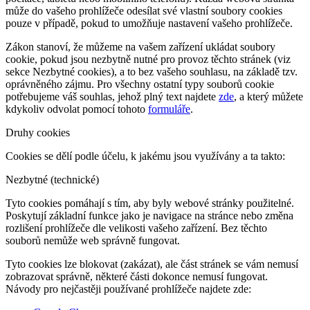
může do vašeho prohlížeče odesílat své vlastní soubory cookies
pouze v případě, pokud to umožňuje nastavení vašeho prohlížeče.
Zákon stanoví, že můžeme na vašem zařízení ukládat soubory
cookie, pokud jsou nezbytně nutné pro provoz těchto stránek (viz
sekce Nezbytné cookies), a to bez vašeho souhlasu, na základě tzv.
oprávněného zájmu. Pro všechny ostatní typy souborů cookie
potřebujeme váš souhlas, jehož plný text najdete
zde
, a který můžete
kdykoliv odvolat pomocí tohoto
formuláře
.
Druhy cookies
Cookies se dělí podle účelu, k jakému jsou využívány a ta takto:
Nezbytné (technické)
Tyto cookies pomáhají s tím, aby byly webové stránky použitelné.
Poskytují základní funkce jako je navigace na stránce nebo změna
rozlišení prohlížeče dle velikosti vašeho zařízení. Bez těchto
souborů nemůže web správně fungovat.
Tyto cookies lze blokovat (zakázat), ale část stránek se vám nemusí
zobrazovat správně, některé části dokonce nemusí fungovat.
Návody pro nejčastěji používané prohlížeče najdete zde: