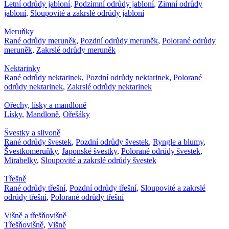
Letní odrůdy jabloní
,
Podzimní odrůdy jabloní
,
Zimní odrůdy
jabloní
,
Sloupovité a zakrslé odrůdy jabloní
Meruňky
Rané odrůdy meruněk
,
Pozdní odrůdy meruněk
,
Polorané odrůdy
meruněk
,
Zakrslé odrůdy meruněk
Nektarinky
Rané odrůdy nektarinek
,
Pozdní odrůdy nektarinek
,
Polorané
odrůdy nektarinek
,
Zakrslé odrůdy nektarinek
Ořechy, lísky a mandloně
Lísky
,
Mandloně
,
Ořešáky
Švestky a slivoně
Rané odrůdy švestek
,
Pozdní odrůdy švestek
,
Ryngle a blumy
,
Švestkomeruňky
,
Japonské švestky
,
Polorané odrůdy švestek
,
Mirabelky
,
Sloupovité a zakrslé odrůdy švestek
Třešně
Rané odrůdy třešní
,
Pozdní odrůdy třešní
,
Sloupovité a zakrslé
odrůdy třešní
,
Polorané odrůdy třešní
Višně a třešňovišně
Třešňovišně
,
Višně