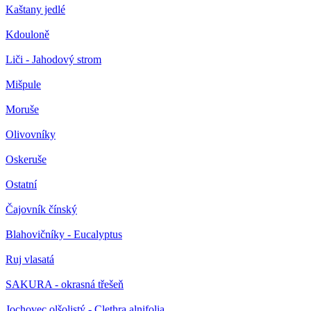
Kaštany jedlé
Kdouloně
Liči - Jahodový strom
Mišpule
Moruše
Olivovníky
Oskeruše
Ostatní
Čajovník čínský
Blahovičníky - Eucalyptus
Ruj vlasatá
SAKURA - okrasná třešeň
Jochovec olšolistý - Clethra alnifolia