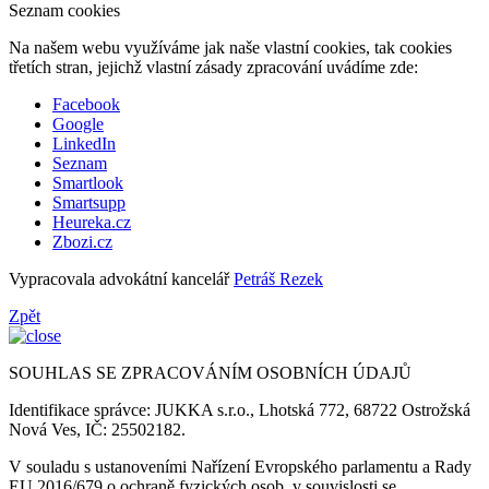
Seznam cookies
Na našem webu využíváme jak naše vlastní cookies, tak cookies
třetích stran, jejichž vlastní zásady zpracování uvádíme zde:
Facebook
Google
LinkedIn
Seznam
Smartlook
Smartsupp
Heureka.cz
Zbozi.cz
Vypracovala advokátní kancelář
Petráš Rezek
Zpět
SOUHLAS SE ZPRACOVÁNÍM OSOBNÍCH ÚDAJŮ
Identifikace správce: JUKKA s.r.o., Lhotská 772, 68722 Ostrožská
Nová Ves, IČ: 25502182.
V souladu s ustanoveními Nařízení Evropského parlamentu a Rady
EU 2016/679 o ochraně fyzických osob, v souvislosti se