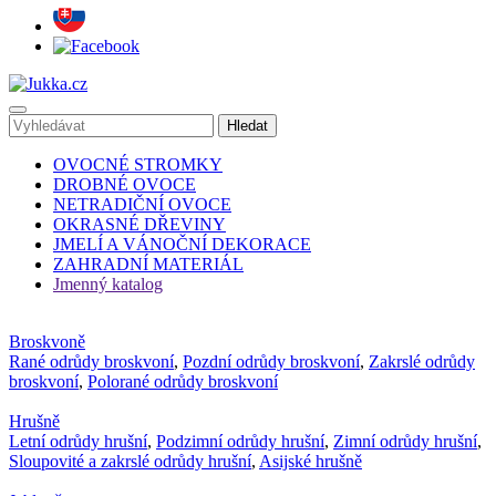
OVOCNÉ STROMKY
DROBNÉ OVOCE
NETRADIČNÍ OVOCE
OKRASNÉ DŘEVINY
JMELÍ A VÁNOČNÍ DEKORACE
ZAHRADNÍ MATERIÁL
Jmenný katalog
Broskvoně
Rané odrůdy broskvoní
,
Pozdní odrůdy broskvoní
,
Zakrslé odrůdy
broskvoní
,
Polorané odrůdy broskvoní
Hrušně
Letní odrůdy hrušní
,
Podzimní odrůdy hrušní
,
Zimní odrůdy hrušní
,
Sloupovité a zakrslé odrůdy hrušní
,
Asijské hrušně