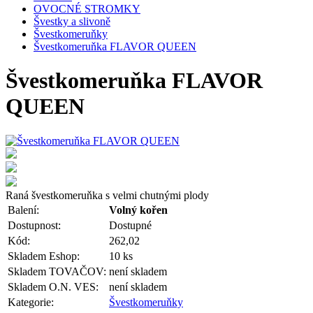
OVOCNÉ STROMKY
Švestky a slivoně
Švestkomeruňky
Švestkomeruňka FLAVOR QUEEN
Švestkomeruňka FLAVOR
QUEEN
Raná švestkomeruňka s velmi chutnými plody
Balení:
Volný kořen
Dostupnost:
Dostupné
Kód:
262,02
Skladem Eshop:
10 ks
Skladem TOVAČOV:
není skladem
Skladem O.N. VES:
není skladem
Kategorie:
Švestkomeruňky