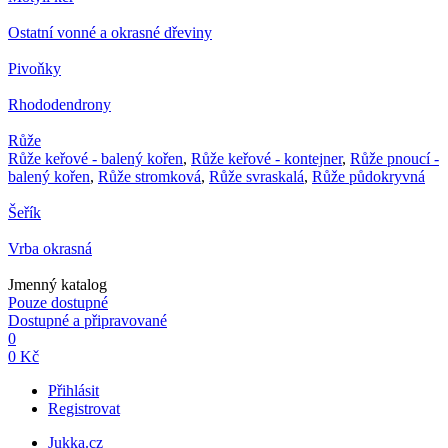
Ostatní vonné a okrasné dřeviny
Pivoňky
Rhododendrony
Růže
Růže keřové - balený kořen
,
Růže keřové - kontejner
,
Růže pnoucí -
balený kořen
,
Růže stromková
,
Růže svraskalá
,
Růže půdokryvná
Šeřík
Vrba okrasná
Jmenný katalog
Pouze dostupné
Dostupné a připravované
0
0 Kč
Přihlásit
Registrovat
Jukka.cz