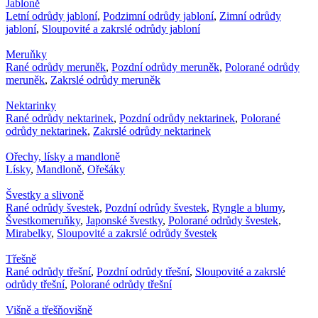
Jabloně
Letní odrůdy jabloní
,
Podzimní odrůdy jabloní
,
Zimní odrůdy
jabloní
,
Sloupovité a zakrslé odrůdy jabloní
Meruňky
Rané odrůdy meruněk
,
Pozdní odrůdy meruněk
,
Polorané odrůdy
meruněk
,
Zakrslé odrůdy meruněk
Nektarinky
Rané odrůdy nektarinek
,
Pozdní odrůdy nektarinek
,
Polorané
odrůdy nektarinek
,
Zakrslé odrůdy nektarinek
Ořechy, lísky a mandloně
Lísky
,
Mandloně
,
Ořešáky
Švestky a slivoně
Rané odrůdy švestek
,
Pozdní odrůdy švestek
,
Ryngle a blumy
,
Švestkomeruňky
,
Japonské švestky
,
Polorané odrůdy švestek
,
Mirabelky
,
Sloupovité a zakrslé odrůdy švestek
Třešně
Rané odrůdy třešní
,
Pozdní odrůdy třešní
,
Sloupovité a zakrslé
odrůdy třešní
,
Polorané odrůdy třešní
Višně a třešňovišně