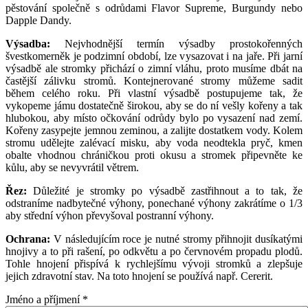
pěstování společně s odrůdami Flavor Supreme, Burgundy nebo
Dapple Dandy.
Výsadba:
Nejvhodnější termín výsadby prostokořenných
švestkomerněk je podzimní období, lze vysazovat i na jaře. Při jarní
výsadbě ale stromky přichází o zimní vláhu, proto musíme dbát na
častější zálivku stromů. Kontejnerované stromy můžeme sadit
během celého roku. Při vlastní výsadbě postupujeme tak, že
vykopeme jámu dostatečně širokou, aby se do ní vešly kořeny a tak
hlubokou, aby místo očkování odrůdy bylo po vysazení nad zemí.
Kořeny zasypejte jemnou zeminou, a zalijte dostatkem vody. Kolem
stromu udělejte zalévací misku, aby voda neodtekla pryč, kmen
obalte vhodnou chráničkou proti okusu a stromek připevněte ke
kůlu, aby se nevyvrátil větrem.
Řez:
Důležité je stromky po výsadbě zastřihnout a to tak, že
odstraníme nadbytečné výhony, ponechané výhony zakrátíme o 1/3
aby střední výhon převyšoval postranní výhony.
Ochrana:
V následujícím roce je nutné stromy přihnojit dusíkatými
hnojivy a to při rašení, po odkvětu a po červnovém propadu plodů.
Tohle hnojení přispívá k rychlejšímu vývoji stromků a zlepšuje
jejich zdravotní stav. Na toto hnojení se používá např. Cererit.
Jméno a příjmení
*