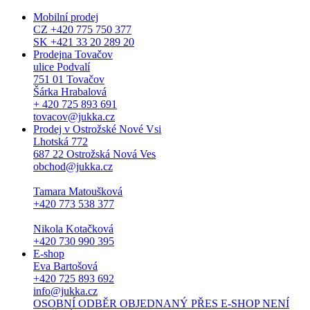
Mobilní prodej
CZ +420 775 750 377
SK +421 33 20 289 20
Prodejna Tovačov
ulice Podvalí
751 01 Tovačov
Šárka Hrabalová
+ 420 725 893 691
tovacov@jukka.cz
Prodej v Ostrožské Nové Vsi
Lhotská 772
687 22 Ostrožská Nová Ves
obchod@jukka.cz
Tamara Matoušková
+420 773 538 377
Nikola Kotačková
+420 730 990 395
E-shop
Eva Bartošová
+420 725 893 692
info@jukka.cz
OSOBNÍ ODBĚR OBJEDNANÝ PŘES E-SHOP NENÍ