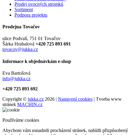
Prodej ovocných stromků
Sortiment
Podpora projektu
Prodejna Tovačov
ulice Podvalí, 751 01 Tovačov
Šárka Hrabalová
+420 725 893 691
tovacov@jukka.cz
Informace k objednávkám e-shop
Eva Bartošová
info@jukka.cz
+420 725 893 692
Copyright ©
jukka.cz
2026 |
Nastavení cookies
| Tvorba www
stránek
MACHIN.cz
Používáme cookies
Abychom vám usnadnili procházení stránek, nabídli přizpůsobený