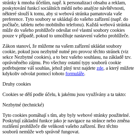
stránky k mnoha účelům, např. k personalizaci obsahu a reklam,
poskytování funkcí sociálních médií nebo analýze návštěvnosti,
některé slouží k tomu, aby si webová stránka pamatovala vaše
preference. Tyto soubory se ukládají do vašeho zařízení (např. do
počítače, tabletu nebo mobilního telefonu). Každá webová stránka
může do vašeho prohlížeče odesílat své vlastní soubory cookies
pouze v případě, pokud to umožňuje nastavení vašeho prohlížeče.
Zákon stanoví, že můžeme na vašem zařízení ukládat soubory
cookie, pokud jsou nezbytně nutné pro provoz těchto stránek (viz
sekce Nezbytné cookies), a to bez vašeho souhlasu, na základě tzv.
oprávněného zájmu. Pro všechny ostatní typy souborů cookie
potřebujeme váš souhlas, jehož plný text najdete
zde
, a který můžete
kdykoliv odvolat pomocí tohoto
formuláře
.
Druhy cookies
Cookies se dělí podle účelu, k jakému jsou využívány a ta takto:
Nezbytné (technické)
Tyto cookies pomáhají s tím, aby byly webové stránky použitelné.
Poskytují základní funkce jako je navigace na stránce nebo změna
rozlišení prohlížeče dle velikosti vašeho zařízení. Bez těchto
souborů nemůže web správně fungovat.