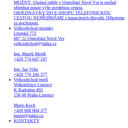
MOŽNÝ. Osobní odběr v Ostrožské Nové Vsi je možné
objednat pouze výše uvedenou cestou.
OBJEDNÁVKY DO E-SHOPU TELEFONICKOU
CESTOU NEPŘIJÍMÁME z kapacitních důvodů. Děkujeme
za pochopení.
Velkoobchod stromky
Lhotská 772
687 22 Ostrožská Nová Ves
velkoobchod@jukka.cz
Ing. Marek Mojdl
+420 774 647 197
Ing. Jan Vrba
+420 776 166 377
Velkoobchod jmelí
Velkotržnice Lipence
K Radotínu 492
156 00 Praha-Lipence
Mario Keck
+420 608 004 377
mario@jukka.cz
KONTAKTY