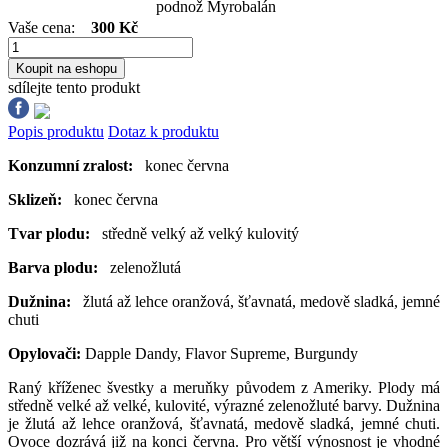
podnož Myrobalán
Vaše cena:
300 Kč
Koupit na eshopu
sdílejte tento produkt
Popis produktu
Dotaz k produktu
Konzumní zralost:
konec června
Sklizeň:
konec června
Tvar plodu:
středně velký až velký kulovitý
Barva plodu:
zelenožlutá
Dužnina:
žlutá až lehce oranžová, šťavnatá, medově sladká, jemné
chuti
Opylovači:
Dapple Dandy, Flavor Supreme, Burgundy
Raný kříženec švestky a meruňky původem z Ameriky. Plody má
středně velké až velké, kulovité, výrazné zelenožluté barvy. Dužnina
je žlutá až lehce oranžová, šťavnatá, medově sladká, jemné chuti.
Ovoce dozrává již na konci června. Pro větší výnosnost je vhodné