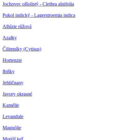
Jochovec olšolistý - Clethra alnifolia
Pukol indický - Lagerstroemia indica
Albízie růžová
Azalky
Čilimníky (Cytisus)
Hortenzie
Ibišky
Jehličnany
Javory okrasné
Kamélie
Levandule
Magnólie
Motýlí keř