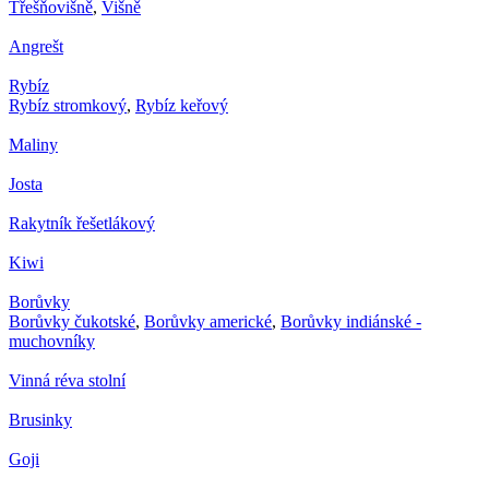
Třešňovišně
,
Višně
Angrešt
Rybíz
Rybíz stromkový
,
Rybíz keřový
Maliny
Josta
Rakytník řešetlákový
Kiwi
Borůvky
Borůvky čukotské
,
Borůvky americké
,
Borůvky indiánské -
muchovníky
Vinná réva stolní
Brusinky
Goji