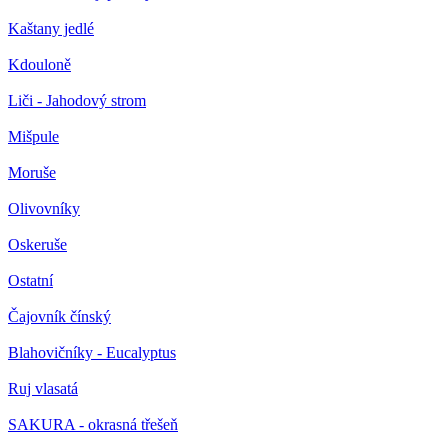
Kaštany jedlé
Kdouloně
Liči - Jahodový strom
Mišpule
Moruše
Olivovníky
Oskeruše
Ostatní
Čajovník čínský
Blahovičníky - Eucalyptus
Ruj vlasatá
SAKURA - okrasná třešeň