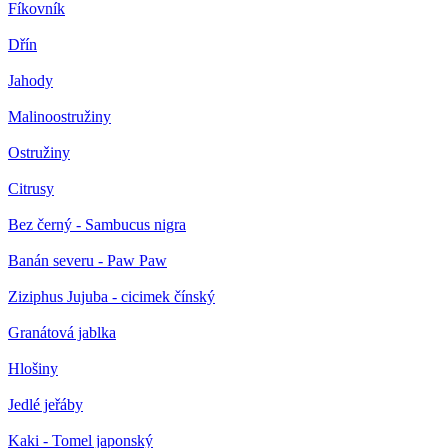
Fíkovník
Dřín
Jahody
Malinoostružiny
Ostružiny
Citrusy
Bez černý - Sambucus nigra
Banán severu - Paw Paw
Ziziphus Jujuba - cicimek čínský
Granátová jablka
Hlošiny
Jedlé jeřáby
Kaki - Tomel japonský