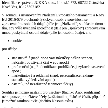
Identifikace správce: JUKKA s.r.o., Lhotská 772, 68722 Ostrožská
Nová Ves, IČ: 25502182.
V souladu s ustanoveními Nařízení Evropského parlamentu a Rady
EU 2016/679 o ochraně fyzických osob, v souvislosti se
zpracováním osobních údajů (dále jen „Nařízení“) souhlasím tímto s
tím, aby výše uvedená společnost (dále jen „správce“) zpracovávala
mnou poskytnuté osobní údaje (dále jen osobní údaje), a to:
cookies
pro účely:
(1)
statistické
(např. doba vaší návštěvy našich stránek,
nejčastěji používaná část webu apod.)
preferenční (např. identifikace prohlížeče, jazykové nastavení
apod.)
marketingové a reklamní (např. personalizace reklamy,
statistika vyhledávání apod.)
ostatní (jiné nezařazené technické účely)
Souhlas je možno nastavit pro všechny (tlačítko Ano, souhlasím)
nebo pouze pro některé účely (zaškrtnutím příslušné části), případně
je možné zamítnout vše (tlačítko Nesouhlasím).