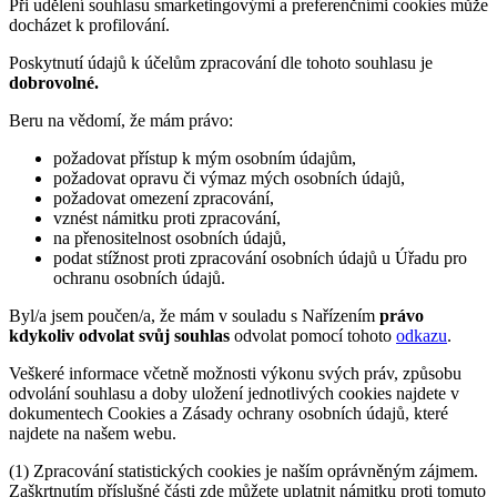
Při udělení souhlasu smarketingovými a preferenčními cookies může
docházet k profilování.
Poskytnutí údajů k účelům zpracování dle tohoto souhlasu je
dobrovolné.
Beru na vědomí, že mám právo:
požadovat přístup k mým osobním údajům,
požadovat opravu či výmaz mých osobních údajů,
požadovat omezení zpracování,
vznést námitku proti zpracování,
na přenositelnost osobních údajů,
podat stížnost proti zpracování osobních údajů u Úřadu pro
ochranu osobních údajů.
Byl/a jsem poučen/a, že mám v souladu s Nařízením
právo
kdykoliv odvolat svůj souhlas
odvolat pomocí tohoto
odkazu
.
Veškeré informace včetně možnosti výkonu svých práv, způsobu
odvolání souhlasu a doby uložení jednotlivých cookies najdete v
dokumentech Cookies a Zásady ochrany osobních údajů, které
najdete na našem webu.
(1) Zpracování statistických cookies je naším oprávněným zájmem.
Zaškrtnutím příslušné části zde můžete uplatnit námitku proti tomuto