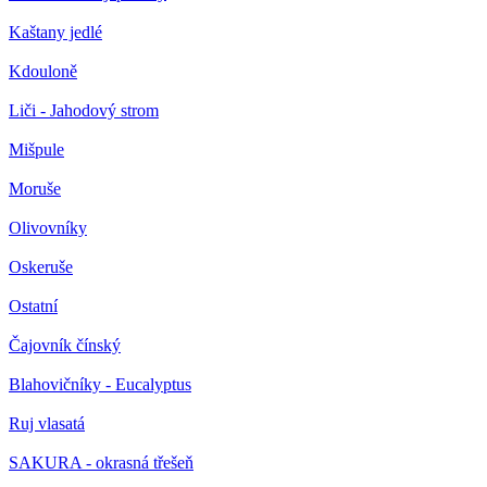
Kaštany jedlé
Kdouloně
Liči - Jahodový strom
Mišpule
Moruše
Olivovníky
Oskeruše
Ostatní
Čajovník čínský
Blahovičníky - Eucalyptus
Ruj vlasatá
SAKURA - okrasná třešeň