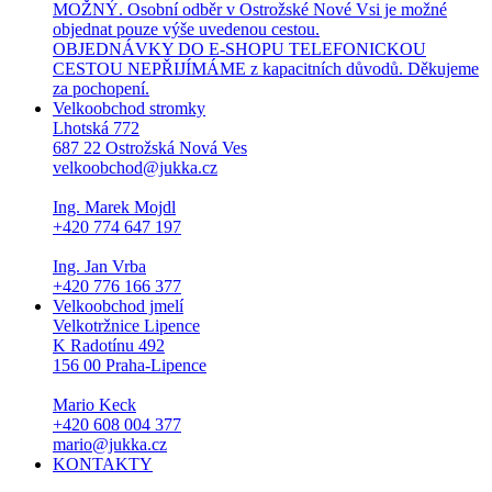
MOŽNÝ. Osobní odběr v Ostrožské Nové Vsi je možné
objednat pouze výše uvedenou cestou.
OBJEDNÁVKY DO E-SHOPU TELEFONICKOU
CESTOU NEPŘIJÍMÁME z kapacitních důvodů. Děkujeme
za pochopení.
Velkoobchod stromky
Lhotská 772
687 22 Ostrožská Nová Ves
velkoobchod@jukka.cz
Ing. Marek Mojdl
+420 774 647 197
Ing. Jan Vrba
+420 776 166 377
Velkoobchod jmelí
Velkotržnice Lipence
K Radotínu 492
156 00 Praha-Lipence
Mario Keck
+420 608 004 377
mario@jukka.cz
KONTAKTY