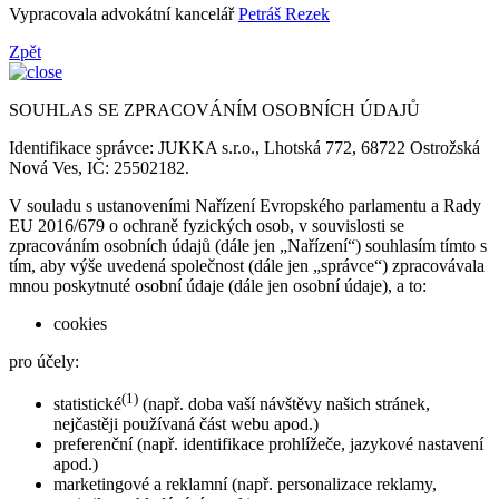
Vypracovala advokátní kancelář
Petráš Rezek
Zpět
SOUHLAS SE ZPRACOVÁNÍM OSOBNÍCH ÚDAJŮ
Identifikace správce: JUKKA s.r.o., Lhotská 772, 68722 Ostrožská
Nová Ves, IČ: 25502182.
V souladu s ustanoveními Nařízení Evropského parlamentu a Rady
EU 2016/679 o ochraně fyzických osob, v souvislosti se
zpracováním osobních údajů (dále jen „Nařízení“) souhlasím tímto s
tím, aby výše uvedená společnost (dále jen „správce“) zpracovávala
mnou poskytnuté osobní údaje (dále jen osobní údaje), a to:
cookies
pro účely:
(1)
statistické
(např. doba vaší návštěvy našich stránek,
nejčastěji používaná část webu apod.)
preferenční (např. identifikace prohlížeče, jazykové nastavení
apod.)
marketingové a reklamní (např. personalizace reklamy,