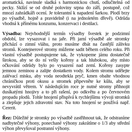
aromatická, navinule sladká s harmonickou chutí, odlučitelná od
pecky. Sklízí se od druhé poloviny srpna do září, postupně, což
mnozí zahrádkáři ocení. Je tolerantní k napadení šarkou. Plodí brzy
po výsadbě, hojně a pravidelně (i na jednoletém dřevě). Odrůda
vhodná k přímému konzumu, konzervaci i destilaci.
Výsadba:
Nejvhodnější termín výsadby švestek je podzimní
období, lze vysazovat i na jaře. Při jarní výsadbě ale stromky
přichází o zimní vláhu, proto musíme dbát na častější zálivku
stromů. Kontejnerové stromy můžeme sadit během celého roku. Při
vlastní výsadbě postupujeme tak, že vykopeme jámu dostatečně
širokou, aby se do ní vešly kořeny a tak hlubokou, aby místo
očkování odrůdy bylo po vysazení nad zemí. Kořeny zasypte
jemnou zeminou a zalijte dostatkem vody. Kolem stromu udělejte
zalévací misku, aby voda neodtekla pryč, kmen obalte vhodnou
chráničkou proti okusu a stromek připevněte ke kůlu, aby se
nevyvrátil větrem. V následujícím roce je nutné stromy přihnojit
dusíkatými hnojivy a to při rašení, po odkvětu a po červnovém
propadu plodů. Tohle hnojení přispívá k rychlejšímu vývoji stromků
a zlepšuje jejich zdravotní stav. Na toto hnojení se používá např.
Cererit.
Řez:
Důležité je stromky po výsadbě zastřihnout tak, že odstraníme
nadbytečné výhony, ponechané výhony zakrátíme o 1/3 aby střední
výhon převyšoval postranní výhony.