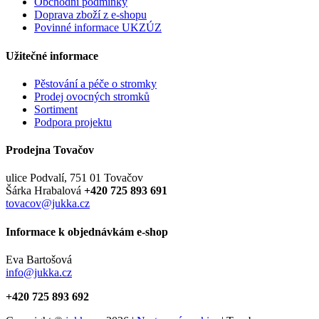
Obchodní podmínky
Doprava zboží z e-shopu
Povinné informace UKZÚZ
Užitečné informace
Pěstování a péče o stromky
Prodej ovocných stromků
Sortiment
Podpora projektu
Prodejna Tovačov
ulice Podvalí, 751 01 Tovačov
Šárka Hrabalová
+420 725 893 691
tovacov@jukka.cz
Informace k objednávkám e-shop
Eva Bartošová
info@jukka.cz
+420 725 893 692