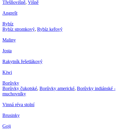
Třešňovišně
,
Višně
Angrešt
Rybíz
Rybíz stromkový
,
Rybíz keřový
Maliny
Josta
Rakytník řešetlákový
Kiwi
Borůvky
Borůvky čukotské
,
Borůvky americké
,
Borůvky indiánské -
muchovníky
Vinná réva stolní
Brusinky
Goji