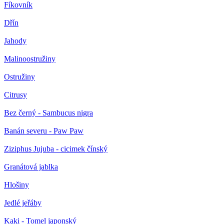
Fíkovník
Dřín
Jahody
Malinoostružiny
Ostružiny
Citrusy
Bez černý - Sambucus nigra
Banán severu - Paw Paw
Ziziphus Jujuba - cicimek čínský
Granátová jablka
Hlošiny
Jedlé jeřáby
Kaki - Tomel japonský