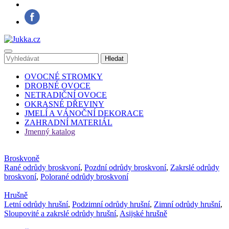
OVOCNÉ STROMKY
DROBNÉ OVOCE
NETRADIČNÍ OVOCE
OKRASNÉ DŘEVINY
JMELÍ A VÁNOČNÍ DEKORACE
ZAHRADNÍ MATERIÁL
Jmenný katalog
Broskvoně
Rané odrůdy broskvoní
,
Pozdní odrůdy broskvoní
,
Zakrslé odrůdy
broskvoní
,
Polorané odrůdy broskvoní
Hrušně
Letní odrůdy hrušní
,
Podzimní odrůdy hrušní
,
Zimní odrůdy hrušní
,
Sloupovité a zakrslé odrůdy hrušní
,
Asijské hrušně