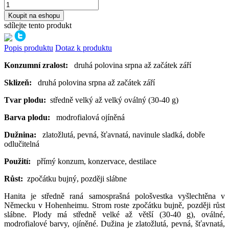
Koupit na eshopu
sdílejte tento produkt
Popis produktu
Dotaz k produktu
Konzumní zralost:
druhá polovina srpna až začátek září
Sklizeň:
druhá polovina srpna až začátek září
Tvar plodu:
středně velký až velký oválný (30-40 g)
Barva plodu:
modrofialová ojíněná
Dužnina:
zlatožlutá, pevná, šťavnatá, navinule sladká, dobře
odlučitelná
Použití:
přímý konzum, konzervace, destilace
Růst:
zpočátku bujný, později slábne
Hanita je středně raná samosprašná pološvestka vyšlechtěna v
Německu v Hohenheimu. Strom roste zpočátku bujně, později růst
slábne. Plody má středně velké až větší (30-40 g), oválné,
modrofialové barvy, ojíněné. Dužina je zlatožlutá, pevná, šťavnatá,