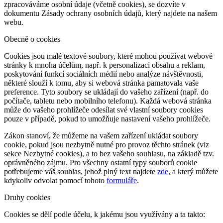
zpracováváme osobní údaje (včetně cookies), se dozvíte v
dokumentu Zásady ochrany osobních údajů, který najdete na našem
webu.
Obecně o cookies
Cookies jsou malé textové soubory, které mohou používat webové
stránky k mnoha účelům, např. k personalizaci obsahu a reklam,
poskytování funkcí sociálních médií nebo analýze návštěvnosti,
některé slouží k tomu, aby si webová stránka pamatovala vaše
preference. Tyto soubory se ukládají do vašeho zařízení (např. do
počítače, tabletu nebo mobilního telefonu). Každá webová stránka
může do vašeho prohlížeče odesílat své vlastní soubory cookies
pouze v případě, pokud to umožňuje nastavení vašeho prohlížeče.
Zákon stanoví, že můžeme na vašem zařízení ukládat soubory
cookie, pokud jsou nezbytně nutné pro provoz těchto stránek (viz
sekce Nezbytné cookies), a to bez vašeho souhlasu, na základě tzv.
oprávněného zájmu. Pro všechny ostatní typy souborů cookie
potřebujeme váš souhlas, jehož plný text najdete
zde
, a který můžete
kdykoliv odvolat pomocí tohoto
formuláře
.
Druhy cookies
Cookies se dělí podle účelu, k jakému jsou využívány a ta takto: