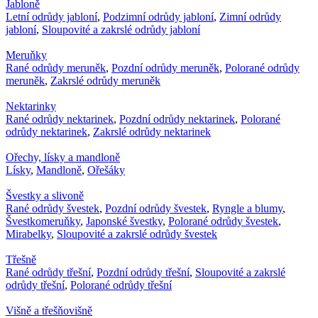
Jabloně
Letní odrůdy jabloní
,
Podzimní odrůdy jabloní
,
Zimní odrůdy
jabloní
,
Sloupovité a zakrslé odrůdy jabloní
Meruňky
Rané odrůdy meruněk
,
Pozdní odrůdy meruněk
,
Polorané odrůdy
meruněk
,
Zakrslé odrůdy meruněk
Nektarinky
Rané odrůdy nektarinek
,
Pozdní odrůdy nektarinek
,
Polorané
odrůdy nektarinek
,
Zakrslé odrůdy nektarinek
Ořechy, lísky a mandloně
Lísky
,
Mandloně
,
Ořešáky
Švestky a slivoně
Rané odrůdy švestek
,
Pozdní odrůdy švestek
,
Ryngle a blumy
,
Švestkomeruňky
,
Japonské švestky
,
Polorané odrůdy švestek
,
Mirabelky
,
Sloupovité a zakrslé odrůdy švestek
Třešně
Rané odrůdy třešní
,
Pozdní odrůdy třešní
,
Sloupovité a zakrslé
odrůdy třešní
,
Polorané odrůdy třešní
Višně a třešňovišně