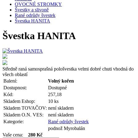
OVOCNÉ STROMKY
Švestky a slivoně
Rané odrůdy švestek
Švestka HANITA
Švestka HANITA
Středně raná samosprašná pološvestka velmi dobré chuti vhodná do
všech oblastí
Balení:
Volný kořen
Dostupnost:
Dostupné
Kód:
257,18
Skladem Eshop:
10 ks
Skladem TOVAČOV:
není skladem
Skladem O.N. VES:
není skladem
Kategorie:
Rané odrůdy švestek
podnož Myrobalán
Vaše cena:
280 Kč