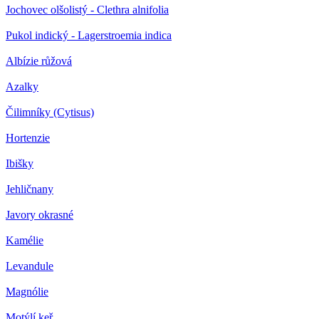
Jochovec olšolistý - Clethra alnifolia
Pukol indický - Lagerstroemia indica
Albízie růžová
Azalky
Čilimníky (Cytisus)
Hortenzie
Ibišky
Jehličnany
Javory okrasné
Kamélie
Levandule
Magnólie
Motýlí keř