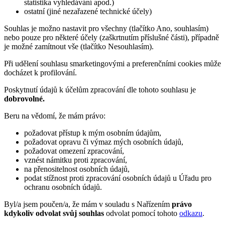
statistika vyhledávání apod.)
ostatní (jiné nezařazené technické účely)
Souhlas je možno nastavit pro všechny (tlačítko Ano, souhlasím)
nebo pouze pro některé účely (zaškrtnutím příslušné části), případně
je možné zamítnout vše (tlačítko Nesouhlasím).
Při udělení souhlasu smarketingovými a preferenčními cookies může
docházet k profilování.
Poskytnutí údajů k účelům zpracování dle tohoto souhlasu je
dobrovolné.
Beru na vědomí, že mám právo:
požadovat přístup k mým osobním údajům,
požadovat opravu či výmaz mých osobních údajů,
požadovat omezení zpracování,
vznést námitku proti zpracování,
na přenositelnost osobních údajů,
podat stížnost proti zpracování osobních údajů u Úřadu pro
ochranu osobních údajů.
Byl/a jsem poučen/a, že mám v souladu s Nařízením
právo
kdykoliv odvolat svůj souhlas
odvolat pomocí tohoto
odkazu
.