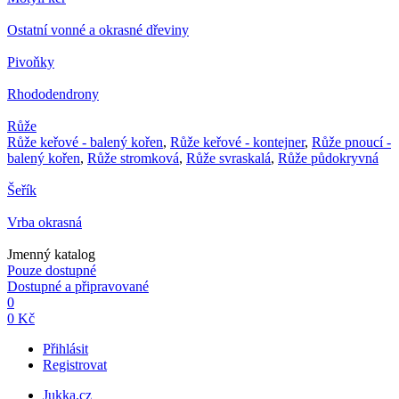
Ostatní vonné a okrasné dřeviny
Pivoňky
Rhododendrony
Růže
Růže keřové - balený kořen
,
Růže keřové - kontejner
,
Růže pnoucí -
balený kořen
,
Růže stromková
,
Růže svraskalá
,
Růže půdokryvná
Šeřík
Vrba okrasná
Jmenný katalog
Pouze dostupné
Dostupné a připravované
0
0 Kč
Přihlásit
Registrovat
Jukka.cz