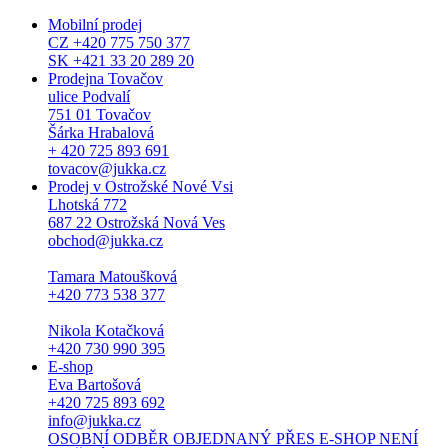
Mobilní prodej
CZ +420 775 750 377
SK +421 33 20 289 20
Prodejna Tovačov
ulice Podvalí
751 01 Tovačov
Šárka Hrabalová
+ 420 725 893 691
tovacov@jukka.cz
Prodej v Ostrožské Nové Vsi
Lhotská 772
687 22 Ostrožská Nová Ves
obchod@jukka.cz
Tamara Matoušková
+420 773 538 377
Nikola Kotačková
+420 730 990 395
E-shop
Eva Bartošová
+420 725 893 692
info@jukka.cz
OSOBNÍ ODBĚR OBJEDNANÝ PŘES E-SHOP NENÍ