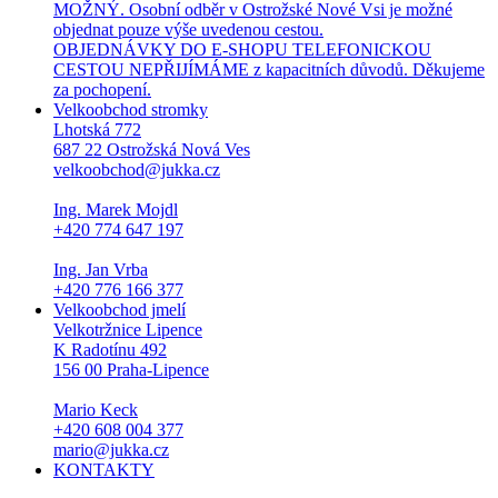
MOŽNÝ. Osobní odběr v Ostrožské Nové Vsi je možné
objednat pouze výše uvedenou cestou.
OBJEDNÁVKY DO E-SHOPU TELEFONICKOU
CESTOU NEPŘIJÍMÁME z kapacitních důvodů. Děkujeme
za pochopení.
Velkoobchod stromky
Lhotská 772
687 22 Ostrožská Nová Ves
velkoobchod@jukka.cz
Ing. Marek Mojdl
+420 774 647 197
Ing. Jan Vrba
+420 776 166 377
Velkoobchod jmelí
Velkotržnice Lipence
K Radotínu 492
156 00 Praha-Lipence
Mario Keck
+420 608 004 377
mario@jukka.cz
KONTAKTY