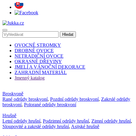
OVOCNÉ STROMKY
DROBNÉ OVOCE
NETRADIČNÍ OVOCE
OKRASNÉ DŘEVINY
JMELÍ A VÁNOČNÍ DEKORACE
ZAHRADNÍ MATERIÁL
Jmenný katalog
Broskvoně
Rané odrůdy broskvoní
,
Pozdní odrůdy broskvoní
,
Zakrslé odrůdy
broskvoní
,
Polorané odrůdy broskvoní
Hrušně
Letní odrůdy hrušní
,
Podzimní odrůdy hrušní
,
Zimní odrůdy hrušní
,
Sloupovité a zakrslé odrůdy hrušní
,
Asijské hrušně