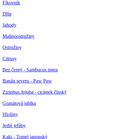
Fíkovník
Dřín
Jahody
Malinoostružiny
Ostružiny
Citrusy
Bez černý - Sambucus nigra
Banán severu - Paw Paw
Ziziphus Jujuba - cicimek čínský
Granátová jablka
Hlošiny
Jedlé jeřáby
Kaki - Tomel japonský