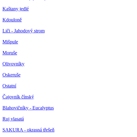
Kaštany jedlé
Kdouloně
Liči - Jahodový strom
Mišpule
Moruše
Olivovníky
Oskeruše
Ostatní
Čajovník čínský
Blahovičníky - Eucalyptus
Ruj vlasatá
SAKURA - okrasná třešeň