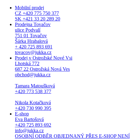
Mobilní prodej
CZ +420 775 750 377
SK +421 33 20 289 20
Prodejna Tovačov
ulice Podvalí
751 01 Tovačov
Šárka Hrabalová
+ 420 725 893 691
tovacov@jukka.cz
Prodej v Ostrožské Nové Vsi
Lhotská 772
687 22 Ostrožská Nová Ves
obchod@jukka.cz
Tamara Matoušková
+420 773 538 377
Nikola Kotačková
+420 730 990 395
E-shop
Eva Bartošová
+420 725 893 692
info@jukka.cz
OSOBNÍ ODBĚR OBJEDNANÝ PŘES E-SHOP NENÍ