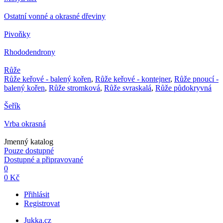
Ostatní vonné a okrasné dřeviny
Pivoňky
Rhododendrony
Růže
Růže keřové - balený kořen
,
Růže keřové - kontejner
,
Růže pnoucí -
balený kořen
,
Růže stromková
,
Růže svraskalá
,
Růže půdokryvná
Šeřík
Vrba okrasná
Jmenný katalog
Pouze dostupné
Dostupné a připravované
0
0 Kč
Přihlásit
Registrovat
Jukka.cz