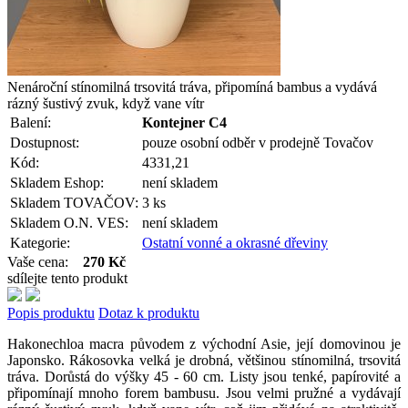
Nenároční stínomilná trsovitá tráva, připomíná bambus a vydává
rázný šustivý zvuk, když vane vítr
Balení:
Kontejner C4
Dostupnost:
pouze osobní odběr v prodejně Tovačov
Kód:
4331,21
Skladem Eshop:
není skladem
Skladem TOVAČOV:
3 ks
Skladem O.N. VES:
není skladem
Kategorie:
Ostatní vonné a okrasné dřeviny
Vaše cena:
270 Kč
sdílejte tento produkt
Popis produktu
Dotaz k produktu
Hakonechloa macra původem z východní Asie, její domovinou je
Japonsko. Rákosovka velká je drobná, většinou stínomilná, trsovitá
tráva. Dorůstá do výšky 45 - 60 cm. Listy jsou tenké, papírovité a
připomínají mnoho forem bambusu. Jsou velmi pružné a vydávají