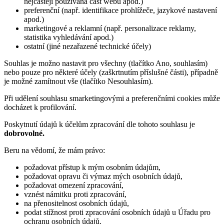
nejčastěji používaná část webu apod.)
preferenční (např. identifikace prohlížeče, jazykové nastavení
apod.)
marketingové a reklamní (např. personalizace reklamy,
statistika vyhledávání apod.)
ostatní (jiné nezařazené technické účely)
Souhlas je možno nastavit pro všechny (tlačítko Ano, souhlasím)
nebo pouze pro některé účely (zaškrtnutím příslušné části), případně
je možné zamítnout vše (tlačítko Nesouhlasím).
Při udělení souhlasu smarketingovými a preferenčními cookies může
docházet k profilování.
Poskytnutí údajů k účelům zpracování dle tohoto souhlasu je
dobrovolné.
Beru na vědomí, že mám právo:
požadovat přístup k mým osobním údajům,
požadovat opravu či výmaz mých osobních údajů,
požadovat omezení zpracování,
vznést námitku proti zpracování,
na přenositelnost osobních údajů,
podat stížnost proti zpracování osobních údajů u Úřadu pro
ochranu osobních údajů.