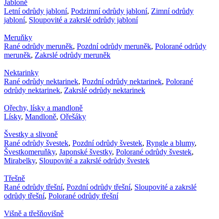
Jabloně
Letní odrůdy jabloní
,
Podzimní odrůdy jabloní
,
Zimní odrůdy
jabloní
,
Sloupovité a zakrslé odrůdy jabloní
Meruňky
Rané odrůdy meruněk
,
Pozdní odrůdy meruněk
,
Polorané odrůdy
meruněk
,
Zakrslé odrůdy meruněk
Nektarinky
Rané odrůdy nektarinek
,
Pozdní odrůdy nektarinek
,
Polorané
odrůdy nektarinek
,
Zakrslé odrůdy nektarinek
Ořechy, lísky a mandloně
Lísky
,
Mandloně
,
Ořešáky
Švestky a slivoně
Rané odrůdy švestek
,
Pozdní odrůdy švestek
,
Ryngle a blumy
,
Švestkomeruňky
,
Japonské švestky
,
Polorané odrůdy švestek
,
Mirabelky
,
Sloupovité a zakrslé odrůdy švestek
Třešně
Rané odrůdy třešní
,
Pozdní odrůdy třešní
,
Sloupovité a zakrslé
odrůdy třešní
,
Polorané odrůdy třešní
Višně a třešňovišně