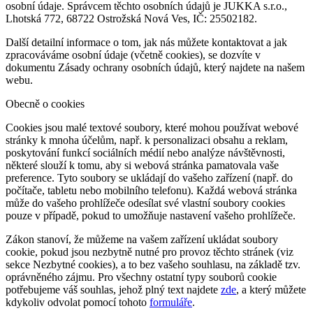
osobní údaje. Správcem těchto osobních údajů je JUKKA s.r.o.,
Lhotská 772, 68722 Ostrožská Nová Ves, IČ: 25502182.
Další detailní informace o tom, jak nás můžete kontaktovat a jak
zpracováváme osobní údaje (včetně cookies), se dozvíte v
dokumentu Zásady ochrany osobních údajů, který najdete na našem
webu.
Obecně o cookies
Cookies jsou malé textové soubory, které mohou používat webové
stránky k mnoha účelům, např. k personalizaci obsahu a reklam,
poskytování funkcí sociálních médií nebo analýze návštěvnosti,
některé slouží k tomu, aby si webová stránka pamatovala vaše
preference. Tyto soubory se ukládají do vašeho zařízení (např. do
počítače, tabletu nebo mobilního telefonu). Každá webová stránka
může do vašeho prohlížeče odesílat své vlastní soubory cookies
pouze v případě, pokud to umožňuje nastavení vašeho prohlížeče.
Zákon stanoví, že můžeme na vašem zařízení ukládat soubory
cookie, pokud jsou nezbytně nutné pro provoz těchto stránek (viz
sekce Nezbytné cookies), a to bez vašeho souhlasu, na základě tzv.
oprávněného zájmu. Pro všechny ostatní typy souborů cookie
potřebujeme váš souhlas, jehož plný text najdete
zde
, a který můžete
kdykoliv odvolat pomocí tohoto
formuláře
.