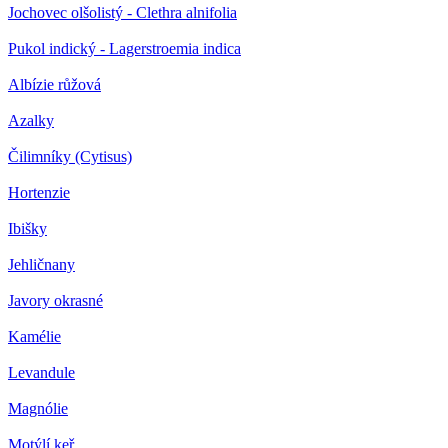
Jochovec olšolistý - Clethra alnifolia
Pukol indický - Lagerstroemia indica
Albízie růžová
Azalky
Čilimníky (Cytisus)
Hortenzie
Ibišky
Jehličnany
Javory okrasné
Kamélie
Levandule
Magnólie
Motýlí keř