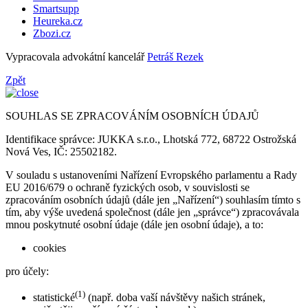
Smartsupp
Heureka.cz
Zbozi.cz
Vypracovala advokátní kancelář
Petráš Rezek
Zpět
SOUHLAS SE ZPRACOVÁNÍM OSOBNÍCH ÚDAJŮ
Identifikace správce: JUKKA s.r.o., Lhotská 772, 68722 Ostrožská
Nová Ves, IČ: 25502182.
V souladu s ustanoveními Nařízení Evropského parlamentu a Rady
EU 2016/679 o ochraně fyzických osob, v souvislosti se
zpracováním osobních údajů (dále jen „Nařízení“) souhlasím tímto s
tím, aby výše uvedená společnost (dále jen „správce“) zpracovávala
mnou poskytnuté osobní údaje (dále jen osobní údaje), a to:
cookies
pro účely:
(1)
statistické
(např. doba vaší návštěvy našich stránek,