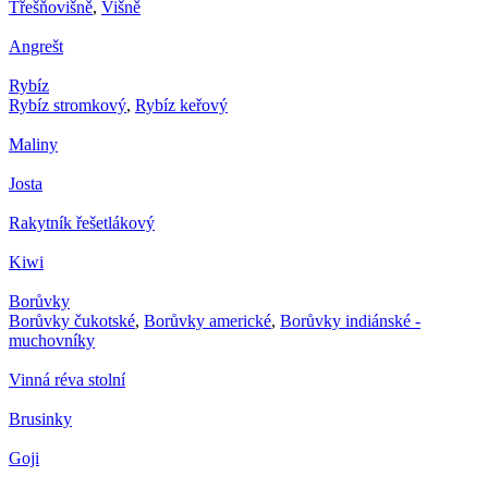
Třešňovišně
,
Višně
Angrešt
Rybíz
Rybíz stromkový
,
Rybíz keřový
Maliny
Josta
Rakytník řešetlákový
Kiwi
Borůvky
Borůvky čukotské
,
Borůvky americké
,
Borůvky indiánské -
muchovníky
Vinná réva stolní
Brusinky
Goji