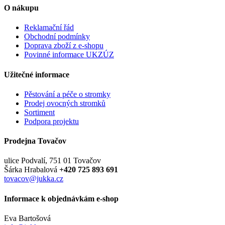
O nákupu
Reklamační řád
Obchodní podmínky
Doprava zboží z e-shopu
Povinné informace UKZÚZ
Užitečné informace
Pěstování a péče o stromky
Prodej ovocných stromků
Sortiment
Podpora projektu
Prodejna Tovačov
ulice Podvalí, 751 01 Tovačov
Šárka Hrabalová
+420 725 893 691
tovacov@jukka.cz
Informace k objednávkám e-shop
Eva Bartošová