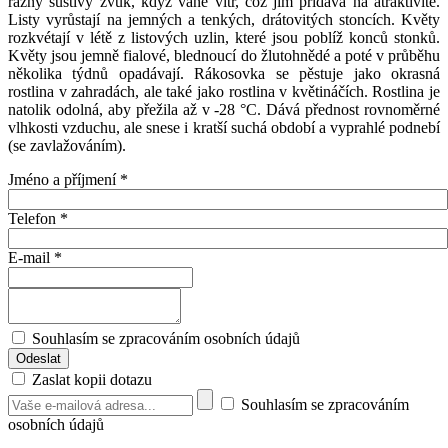
rázný šustivý zvuk, když vane vítr, což jim přidává na atraktivitě.
Listy vyrůstají na jemných a tenkých, drátovitých stoncích. Květy
rozkvétají v létě z listových uzlin, které jsou poblíž konců stonků.
Květy jsou jemně fialové, blednoucí do žlutohnědé a poté v průběhu
několika týdnů opadávají. Rákosovka se pěstuje jako okrasná
rostlina v zahradách, ale také jako rostlina v květináčích. Rostlina je
natolik odolná, aby přežila až v -28 °C. Dává přednost rovnoměrné
vlhkosti vzduchu, ale snese i kratší suchá období a vyprahlé podnebí
(se zavlažováním).
Jméno a příjmení
*
Telefon
*
E-mail
*
Souhlasím se zpracováním osobních údajů
Zaslat kopii dotazu
Souhlasím se zpracováním
osobních údajů