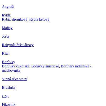
Angrešt
Rybíz
Rybíz stromkový
,
Rybíz keřový
Maliny
Josta
Rakytník řešetlákový
Kiwi
Borůvky
Borůvky čukotské
,
Borůvky americké
,
Borůvky indiánské -
muchovníky
Vinná réva stolní
Brusinky
Goji
Fíkovník