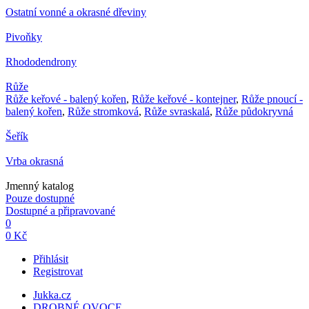
Ostatní vonné a okrasné dřeviny
Pivoňky
Rhododendrony
Růže
Růže keřové - balený kořen
,
Růže keřové - kontejner
,
Růže pnoucí -
balený kořen
,
Růže stromková
,
Růže svraskalá
,
Růže půdokryvná
Šeřík
Vrba okrasná
Jmenný katalog
Pouze dostupné
Dostupné a připravované
0
0 Kč
Přihlásit
Registrovat
Jukka.cz
DROBNÉ OVOCE