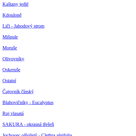
Kaštany jedlé
Kdouloně
Liči - Jahodový strom
Mišpule
Moruše
Olivovníky
Oskeruše
Ostatní
Čajovník čínský
Blahovičníky - Eucalyptus
Ruj vlasatá
SAKURA - okrasná třešeň
Jochovec olšolistý - Clethra alnifolia