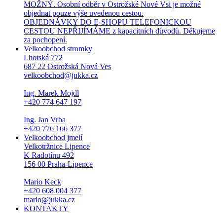
MOŽNÝ. Osobní odběr v Ostrožské Nové Vsi je možné
objednat pouze výše uvedenou cestou.
OBJEDNÁVKY DO E-SHOPU TELEFONICKOU
CESTOU NEPŘIJÍMÁME z kapacitních důvodů. Děkujeme
za pochopení.
Velkoobchod stromky
Lhotská 772
687 22 Ostrožská Nová Ves
velkoobchod@jukka.cz
Ing. Marek Mojdl
+420 774 647 197
Ing. Jan Vrba
+420 776 166 377
Velkoobchod jmelí
Velkotržnice Lipence
K Radotínu 492
156 00 Praha-Lipence
Mario Keck
+420 608 004 377
mario@jukka.cz
KONTAKTY