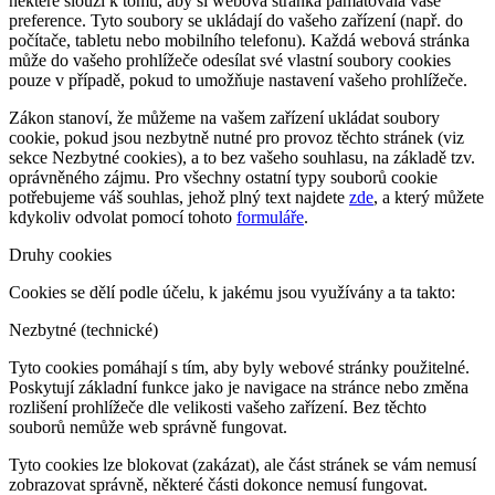
některé slouží k tomu, aby si webová stránka pamatovala vaše
preference. Tyto soubory se ukládají do vašeho zařízení (např. do
počítače, tabletu nebo mobilního telefonu). Každá webová stránka
může do vašeho prohlížeče odesílat své vlastní soubory cookies
pouze v případě, pokud to umožňuje nastavení vašeho prohlížeče.
Zákon stanoví, že můžeme na vašem zařízení ukládat soubory
cookie, pokud jsou nezbytně nutné pro provoz těchto stránek (viz
sekce Nezbytné cookies), a to bez vašeho souhlasu, na základě tzv.
oprávněného zájmu. Pro všechny ostatní typy souborů cookie
potřebujeme váš souhlas, jehož plný text najdete
zde
, a který můžete
kdykoliv odvolat pomocí tohoto
formuláře
.
Druhy cookies
Cookies se dělí podle účelu, k jakému jsou využívány a ta takto:
Nezbytné (technické)
Tyto cookies pomáhají s tím, aby byly webové stránky použitelné.
Poskytují základní funkce jako je navigace na stránce nebo změna
rozlišení prohlížeče dle velikosti vašeho zařízení. Bez těchto
souborů nemůže web správně fungovat.
Tyto cookies lze blokovat (zakázat), ale část stránek se vám nemusí
zobrazovat správně, některé části dokonce nemusí fungovat.