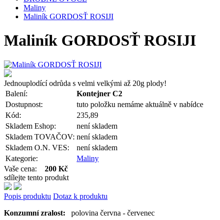
Maliny
Maliník GORDOSŤ ROSIJI
Maliník GORDOSŤ ROSIJI
Jednouplodící odrůda s velmi velkými až 20g plody!
Balení:
Kontejner C2
Dostupnost:
tuto položku nemáme aktuálně v nabídce
Kód:
235,89
Skladem Eshop:
není skladem
Skladem TOVAČOV:
není skladem
Skladem O.N. VES:
není skladem
Kategorie:
Maliny
Vaše cena:
200 Kč
sdílejte tento produkt
Popis produktu
Dotaz k produktu
Konzumní zralost:
polovina června - červenec