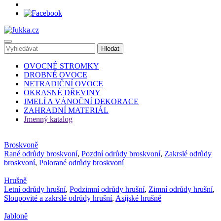
OVOCNÉ STROMKY
DROBNÉ OVOCE
NETRADIČNÍ OVOCE
OKRASNÉ DŘEVINY
JMELÍ A VÁNOČNÍ DEKORACE
ZAHRADNÍ MATERIÁL
Jmenný katalog
Broskvoně
Rané odrůdy broskvoní
,
Pozdní odrůdy broskvoní
,
Zakrslé odrůdy
broskvoní
,
Polorané odrůdy broskvoní
Hrušně
Letní odrůdy hrušní
,
Podzimní odrůdy hrušní
,
Zimní odrůdy hrušní
,
Sloupovité a zakrslé odrůdy hrušní
,
Asijské hrušně
Jabloně