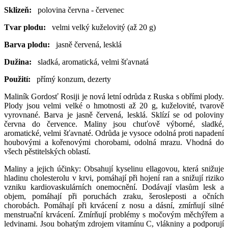
Sklizeň:
polovina června - červenec
Tvar plodu:
velmi velký kuželovitý (až 20 g)
Barva plodu:
jasně červená, lesklá
Dužina:
sladká, aromatická, velmi šťavnatá
Použití:
přímý konzum, dezerty
Maliník Gordosť Rosiji je nová letní odrůda z Ruska s obřími plody.
Plody jsou velmi velké o hmotnosti až 20 g, kuželovité, tvarově
vyrovnané. Barva je jasně červená, lesklá. Sklízí se od poloviny
června do července. Maliny jsou chuťově výborné, sladké,
aromatické, velmi šťavnaté. Odrůda je vysoce odolná proti napadení
houbovými a kořenovými chorobami, odolná mrazu. Vhodná do
všech pěstitelských oblastí.
Maliny a jejich účinky: Obsahují kyselinu ellagovou, která snižuje
hladinu cholesterolu v krvi, pomáhají při hojení ran a snižují riziko
vzniku kardiovaskulárních onemocnění. Dodávají vlasům lesk a
objem, pomáhají při poruchách zraku, šerosleposti a očních
chorobách. Pomáhají při krvácení z nosu a dásní, zmírňují silné
menstruační krvácení. Zmírňují problémy s močovým měchýřem a
ledvinami. Jsou bohatým zdrojem vitamínu C, vlákniny a podporují