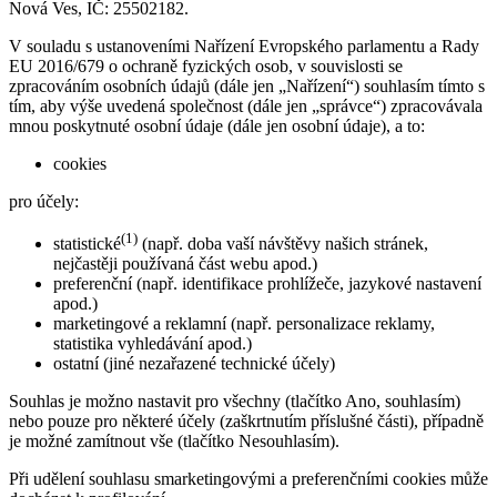
Nová Ves, IČ: 25502182.
V souladu s ustanoveními Nařízení Evropského parlamentu a Rady
EU 2016/679 o ochraně fyzických osob, v souvislosti se
zpracováním osobních údajů (dále jen „Nařízení“) souhlasím tímto s
tím, aby výše uvedená společnost (dále jen „správce“) zpracovávala
mnou poskytnuté osobní údaje (dále jen osobní údaje), a to:
cookies
pro účely:
(1)
statistické
(např. doba vaší návštěvy našich stránek,
nejčastěji používaná část webu apod.)
preferenční (např. identifikace prohlížeče, jazykové nastavení
apod.)
marketingové a reklamní (např. personalizace reklamy,
statistika vyhledávání apod.)
ostatní (jiné nezařazené technické účely)
Souhlas je možno nastavit pro všechny (tlačítko Ano, souhlasím)
nebo pouze pro některé účely (zaškrtnutím příslušné části), případně
je možné zamítnout vše (tlačítko Nesouhlasím).
Při udělení souhlasu smarketingovými a preferenčními cookies může