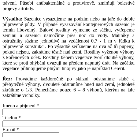
trávení. Působí antibakteriálně a protivirově, zmírňují bolestivé
projevy artritidy.
Výsadba:
Sazenice vysazujeme na podzim nebo na jaře do dobře
připravené půdy. V případě vysazování kontejnerových sazenic je
termín libovolný. Balové rostliny vyjmeme ze sáčku, vytřepeme
zeminu a sazenici namočíme přes noc do vody. Maliníky a
ostružníky sázíme jednotlivě na vzdálenost 0,7 - 1 m v řádku k
připravené konstrukci. Po výsadbě seřízneme na dva až tři pupeny,
pokud nejsou, zakrátíme těsně nad zemí. Rostliny vyženou výhony
z kořenových oček. Rostliny během vegetace tvoří dlouhé výhony,
které se proti ohýbání uvazují na předem napnutý drát. Na začátku
vegetace přihnojujeme plnými hnojivy jako je například Cererit.
Řez:
Provádíme každoročně po sklizni, odstraníme slabé a
přebytečné výhony, dvouleté odstraníme hned nad zemí, jednoleté
zkrátíme o 1/3. Ponecháme pouze 6 – 8 výhonů, kterým na jaře
zakrátíme vrcholky.
Jméno a příjmení
*
Telefon
*
E-mail
*