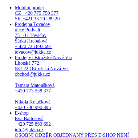
Mobilní prodej
CZ +420 775 750 377
SK +421 33 20 289 20
Prodejna Tovačov
ulice Podvalí
751 01 Tovačov
Šárka Hrabalová
+ 420 725 893 691
tovacov@jukka.cz
Prodej v Ostrožské Nové Vsi
Lhotská 772
687 22 Ostrožská Nová Ves
obchod@jukka.cz
Tamara Matoušková
+420 773 538 377
Nikola Kotačková
+420 730 990 395
E-shop
Eva Bartošová
+420 725 893 692
info@jukka.cz
OSOBNÍ ODBĚR OBJEDNANÝ PŘES E-SHOP NENÍ