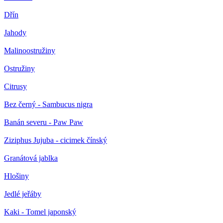
Dřín
Jahody
Malinoostružiny
Ostružiny
Citrusy
Bez černý - Sambucus nigra
Banán severu - Paw Paw
Ziziphus Jujuba - cicimek čínský
Granátová jablka
Hlošiny
Jedlé jeřáby
Kaki - Tomel japonský