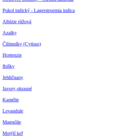
Pukol indický - Lagerstroemia indica
Albízie růžová
Azalky
Čilimníky (Cytisus)
Hortenzie
Ibišky
Jehličnany
Javory okrasné
Kamélie
Levandule
Magnólie
Motýlí keř