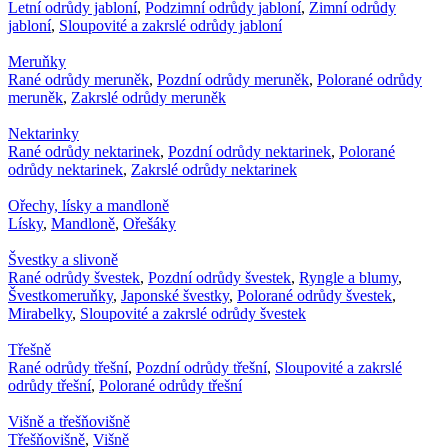
Letní odrůdy jabloní
,
Podzimní odrůdy jabloní
,
Zimní odrůdy
jabloní
,
Sloupovité a zakrslé odrůdy jabloní
Meruňky
Rané odrůdy meruněk
,
Pozdní odrůdy meruněk
,
Polorané odrůdy
meruněk
,
Zakrslé odrůdy meruněk
Nektarinky
Rané odrůdy nektarinek
,
Pozdní odrůdy nektarinek
,
Polorané
odrůdy nektarinek
,
Zakrslé odrůdy nektarinek
Ořechy, lísky a mandloně
Lísky
,
Mandloně
,
Ořešáky
Švestky a slivoně
Rané odrůdy švestek
,
Pozdní odrůdy švestek
,
Ryngle a blumy
,
Švestkomeruňky
,
Japonské švestky
,
Polorané odrůdy švestek
,
Mirabelky
,
Sloupovité a zakrslé odrůdy švestek
Třešně
Rané odrůdy třešní
,
Pozdní odrůdy třešní
,
Sloupovité a zakrslé
odrůdy třešní
,
Polorané odrůdy třešní
Višně a třešňovišně
Třešňovišně
,
Višně