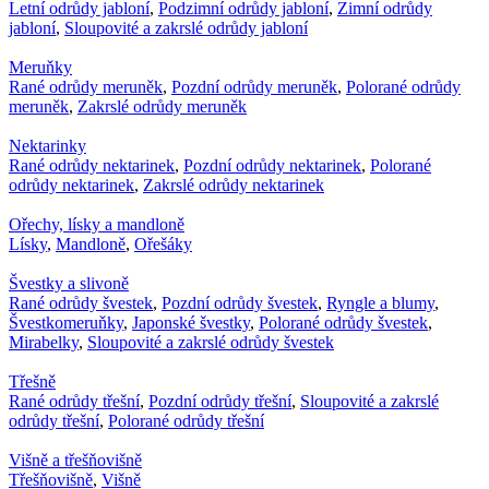
Letní odrůdy jabloní
,
Podzimní odrůdy jabloní
,
Zimní odrůdy
jabloní
,
Sloupovité a zakrslé odrůdy jabloní
Meruňky
Rané odrůdy meruněk
,
Pozdní odrůdy meruněk
,
Polorané odrůdy
meruněk
,
Zakrslé odrůdy meruněk
Nektarinky
Rané odrůdy nektarinek
,
Pozdní odrůdy nektarinek
,
Polorané
odrůdy nektarinek
,
Zakrslé odrůdy nektarinek
Ořechy, lísky a mandloně
Lísky
,
Mandloně
,
Ořešáky
Švestky a slivoně
Rané odrůdy švestek
,
Pozdní odrůdy švestek
,
Ryngle a blumy
,
Švestkomeruňky
,
Japonské švestky
,
Polorané odrůdy švestek
,
Mirabelky
,
Sloupovité a zakrslé odrůdy švestek
Třešně
Rané odrůdy třešní
,
Pozdní odrůdy třešní
,
Sloupovité a zakrslé
odrůdy třešní
,
Polorané odrůdy třešní
Višně a třešňovišně
Třešňovišně
,
Višně