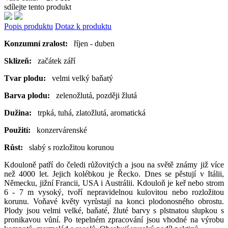
sdílejte tento produkt
Popis produktu
Dotaz k produktu
Konzumní zralost:
říjen - duben
Sklizeň:
začátek září
Tvar plodu:
velmi velký baňatý
Barva plodu:
zelenožlutá, později žlutá
Dužina:
trpká, tuhá, zlatožlutá, aromatická
Použití:
konzervárenské
Růst:
slabý s rozložitou korunou
Kdouloně patří do čeledi růžovitých a jsou na světě známy již více
než 4000 let. Jejich kolébkou je Řecko. Dnes se pěstují v Itálii,
Německu, jižní Francii, USA i Austrálii. Kdouloň je keř nebo strom
6 - 7 m vysoký, tvoří nepravidelnou kulovitou nebo rozložitou
korunu. Voňavé květy vyrůstají na konci plodonosného obrostu.
Plody jsou velmi velké, baňaté, žluté barvy s plstnatou slupkou s
pronikavou vůní. Po tepelném zpracování jsou vhodné na výrobu