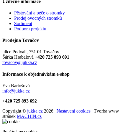
Užitečné informace
Pěstování a péče o stromky
Prodej ovocných stromků
Sortiment
Podpora projektu
Prodejna Tovačov
ulice Podvalí, 751 01 Tovačov
Šárka Hrabalová
+420 725 893 691
tovacov@jukka.cz
Informace k objednávkám e-shop
Eva Bartošová
info@jukka.cz
+420 725 893 692
Copyright ©
jukka.cz
2026 |
Nastavení cookies
| Tvorba www
stránek
MACHIN.cz
Používáme cookies