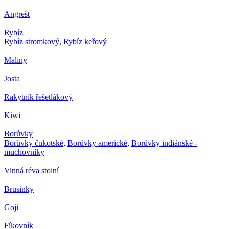
Angrešt
Rybíz
Rybíz stromkový
,
Rybíz keřový
Maliny
Josta
Rakytník řešetlákový
Kiwi
Borůvky
Borůvky čukotské
,
Borůvky americké
,
Borůvky indiánské -
muchovníky
Vinná réva stolní
Brusinky
Goji
Fíkovník