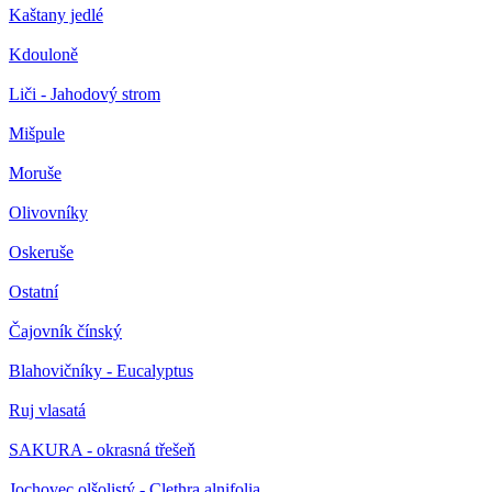
Kaštany jedlé
Kdouloně
Liči - Jahodový strom
Mišpule
Moruše
Olivovníky
Oskeruše
Ostatní
Čajovník čínský
Blahovičníky - Eucalyptus
Ruj vlasatá
SAKURA - okrasná třešeň
Jochovec olšolistý - Clethra alnifolia