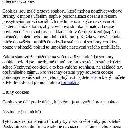
Obecně o cookies
Cookies jsou malé textové soubory, které mohou používat webové
stránky k mnoha účelům, např. k personalizaci obsahu a reklam,
poskytování funkcí sociálních médií nebo analýze návštěvnosti,
některé slouží k tomu, aby si webová stránka pamatovala vaše
preference. Tyto soubory se ukládají do vašeho zařízení (např. do
počítače, tabletu nebo mobilního telefonu). Každá webová stránka
může do vašeho prohlížeče odesílat své vlastní soubory cookies
pouze v případě, pokud to umožňuje nastavení vašeho prohlížeče.
Zákon stanoví, že můžeme na vašem zařízení ukládat soubory
cookie, pokud jsou nezbytně nutné pro provoz těchto stránek (viz
sekce Nezbytné cookies), a to bez vašeho souhlasu, na základě tzv.
oprávněného zájmu. Pro všechny ostatní typy souborů cookie
potřebujeme váš souhlas, jehož plný text najdete
zde
, a který můžete
kdykoliv odvolat pomocí tohoto
formuláře
.
Druhy cookies
Cookies se dělí podle účelu, k jakému jsou využívány a ta takto:
Nezbytné (technické)
Tyto cookies pomáhají s tím, aby byly webové stránky použitelné.
Poskytují základní funkce jako je navigace na stránce nebo změna