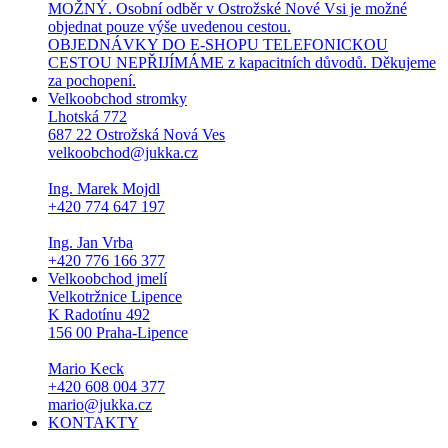
MOŽNÝ. Osobní odběr v Ostrožské Nové Vsi je možné
objednat pouze výše uvedenou cestou.
OBJEDNÁVKY DO E-SHOPU TELEFONICKOU
CESTOU NEPŘIJÍMÁME z kapacitních důvodů. Děkujeme
za pochopení.
Velkoobchod stromky
Lhotská 772
687 22 Ostrožská Nová Ves
velkoobchod@jukka.cz
Ing. Marek Mojdl
+420 774 647 197
Ing. Jan Vrba
+420 776 166 377
Velkoobchod jmelí
Velkotržnice Lipence
K Radotínu 492
156 00 Praha-Lipence
Mario Keck
+420 608 004 377
mario@jukka.cz
KONTAKTY