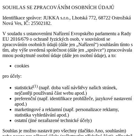
SOUHLAS SE ZPRACOVÁNÍM OSOBNÍCH ÚDAJŮ
Identifikace správce: JUKKA s.r.o., Lhotská 772, 68722 Ostrožská
Nová Ves, IČ: 25502182.
V souladu s ustanoveními Nařízení Evropského parlamentu a Rady
EU 2016/679 o ochraně fyzických osob, v souvislosti se
zpracováním osobních údajů (dále jen „Nařízení“) souhlasím tímto s
tím, aby výše uvedená společnost (dále jen „správce“) zpracovávala
mnou poskytnuté osobní údaje (dále jen osobní údaje), a to:
cookies
pro účely:
(1)
statistické
(např. doba vaší návštěvy našich stránek,
nejčastěji používaná část webu apod.)
preferenční (např. identifikace prohlížeče, jazykové nastavení
apod.)
marketingové a reklamní (např. personalizace reklamy,
statistika vyhledávání apod.)
ostatní (jiné nezařazené technické účely)
Souhlas je možno nastavit pro všechny (tlačítko Ano, souhlasím)