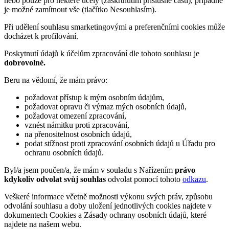
nebo pouze pro některé účely (zaškrtnutím příslušné části), případně
je možné zamítnout vše (tlačítko Nesouhlasím).
Při udělení souhlasu smarketingovými a preferenčními cookies může
docházet k profilování.
Poskytnutí údajů k účelům zpracování dle tohoto souhlasu je
dobrovolné.
Beru na vědomí, že mám právo:
požadovat přístup k mým osobním údajům,
požadovat opravu či výmaz mých osobních údajů,
požadovat omezení zpracování,
vznést námitku proti zpracování,
na přenositelnost osobních údajů,
podat stížnost proti zpracování osobních údajů u Úřadu pro
ochranu osobních údajů.
Byl/a jsem poučen/a, že mám v souladu s Nařízením
právo
kdykoliv odvolat svůj souhlas
odvolat pomocí tohoto
odkazu
.
Veškeré informace včetně možnosti výkonu svých práv, způsobu
odvolání souhlasu a doby uložení jednotlivých cookies najdete v
dokumentech Cookies a Zásady ochrany osobních údajů, které
najdete na našem webu.