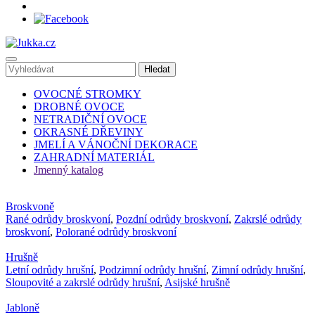
OVOCNÉ STROMKY
DROBNÉ OVOCE
NETRADIČNÍ OVOCE
OKRASNÉ DŘEVINY
JMELÍ A VÁNOČNÍ DEKORACE
ZAHRADNÍ MATERIÁL
Jmenný katalog
Broskvoně
Rané odrůdy broskvoní
,
Pozdní odrůdy broskvoní
,
Zakrslé odrůdy
broskvoní
,
Polorané odrůdy broskvoní
Hrušně
Letní odrůdy hrušní
,
Podzimní odrůdy hrušní
,
Zimní odrůdy hrušní
,
Sloupovité a zakrslé odrůdy hrušní
,
Asijské hrušně
Jabloně