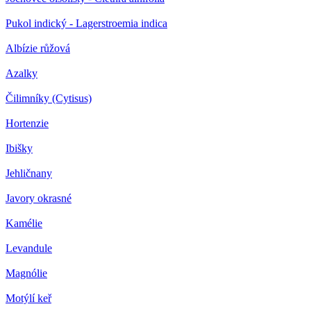
Pukol indický - Lagerstroemia indica
Albízie růžová
Azalky
Čilimníky (Cytisus)
Hortenzie
Ibišky
Jehličnany
Javory okrasné
Kamélie
Levandule
Magnólie
Motýlí keř