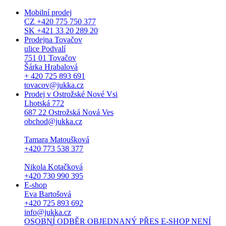
Mobilní prodej
CZ +420 775 750 377
SK +421 33 20 289 20
Prodejna Tovačov
ulice Podvalí
751 01 Tovačov
Šárka Hrabalová
+ 420 725 893 691
tovacov@jukka.cz
Prodej v Ostrožské Nové Vsi
Lhotská 772
687 22 Ostrožská Nová Ves
obchod@jukka.cz
Tamara Matoušková
+420 773 538 377
Nikola Kotačková
+420 730 990 395
E-shop
Eva Bartošová
+420 725 893 692
info@jukka.cz
OSOBNÍ ODBĚR OBJEDNANÝ PŘES E-SHOP NENÍ