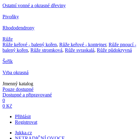
Ostatní vonné a okrasné dřeviny
Pivoňky
Rhododendrony
Růže
Růže keřové - balený kořen
,
Růže keřové - kontejner
,
Růže pnoucí -
balený kořen
,
Růže stromková
,
Růže svraskalá
,
Růže půdokryvná
Šeřík
Vrba okrasná
Jmenný katalog
Pouze dostupné
Dostupné a připravované
0
0 Kč
Přihlásit
Registrovat
Jukka.cz
NETRADIČNÍ OVOCE