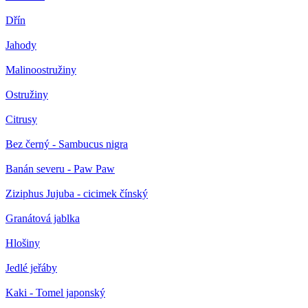
Dřín
Jahody
Malinoostružiny
Ostružiny
Citrusy
Bez černý - Sambucus nigra
Banán severu - Paw Paw
Ziziphus Jujuba - cicimek čínský
Granátová jablka
Hlošiny
Jedlé jeřáby
Kaki - Tomel japonský