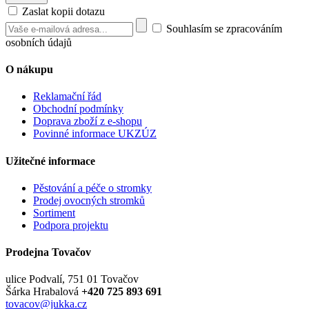
Zaslat kopii dotazu
Souhlasím se zpracováním
osobních údajů
O nákupu
Reklamační řád
Obchodní podmínky
Doprava zboží z e-shopu
Povinné informace UKZÚZ
Užitečné informace
Pěstování a péče o stromky
Prodej ovocných stromků
Sortiment
Podpora projektu
Prodejna Tovačov
ulice Podvalí, 751 01 Tovačov
Šárka Hrabalová
+420 725 893 691
tovacov@jukka.cz