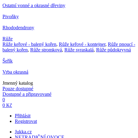
Ostatní vonné a okrasné dřeviny
Pivoňky
Rhododendrony
Růže
Růže keřové - balený kořen
,
Růže keřové - kontejner
,
Růže pnoucí -
balený kořen
,
Růže stromková
,
Růže svraskalá
,
Růže půdokryvná
Šeřík
Vrba okrasná
Jmenný katalog
Pouze dostupné
Dostupné a připravované
0
0 Kč
Přihlásit
Registrovat
Jukka.cz
NETRADIČNÍ OVOCE