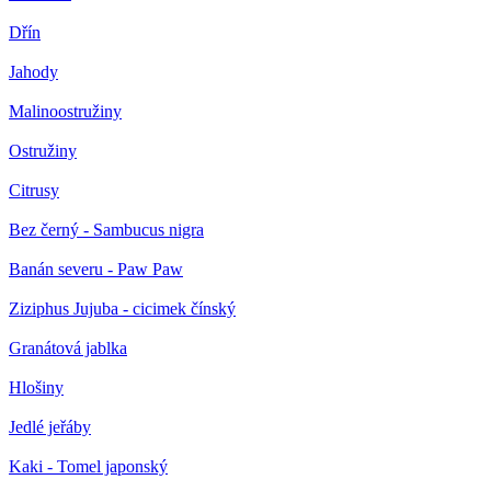
Dřín
Jahody
Malinoostružiny
Ostružiny
Citrusy
Bez černý - Sambucus nigra
Banán severu - Paw Paw
Ziziphus Jujuba - cicimek čínský
Granátová jablka
Hlošiny
Jedlé jeřáby
Kaki - Tomel japonský