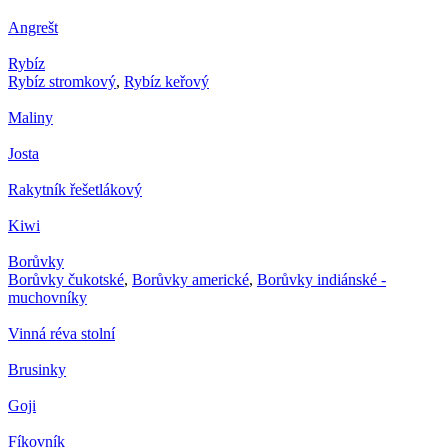
Angrešt
Rybíz
Rybíz stromkový
,
Rybíz keřový
Maliny
Josta
Rakytník řešetlákový
Kiwi
Borůvky
Borůvky čukotské
,
Borůvky americké
,
Borůvky indiánské -
muchovníky
Vinná réva stolní
Brusinky
Goji
Fíkovník