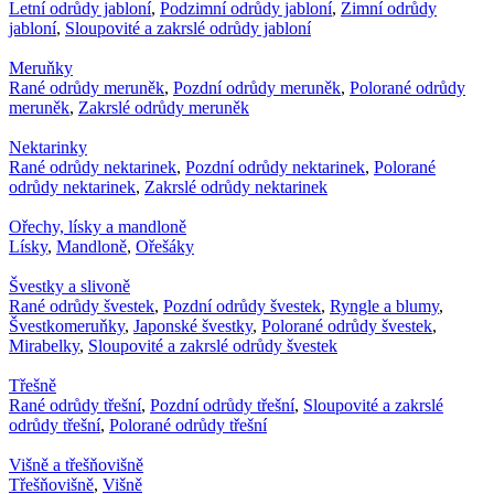
Letní odrůdy jabloní
,
Podzimní odrůdy jabloní
,
Zimní odrůdy
jabloní
,
Sloupovité a zakrslé odrůdy jabloní
Meruňky
Rané odrůdy meruněk
,
Pozdní odrůdy meruněk
,
Polorané odrůdy
meruněk
,
Zakrslé odrůdy meruněk
Nektarinky
Rané odrůdy nektarinek
,
Pozdní odrůdy nektarinek
,
Polorané
odrůdy nektarinek
,
Zakrslé odrůdy nektarinek
Ořechy, lísky a mandloně
Lísky
,
Mandloně
,
Ořešáky
Švestky a slivoně
Rané odrůdy švestek
,
Pozdní odrůdy švestek
,
Ryngle a blumy
,
Švestkomeruňky
,
Japonské švestky
,
Polorané odrůdy švestek
,
Mirabelky
,
Sloupovité a zakrslé odrůdy švestek
Třešně
Rané odrůdy třešní
,
Pozdní odrůdy třešní
,
Sloupovité a zakrslé
odrůdy třešní
,
Polorané odrůdy třešní
Višně a třešňovišně
Třešňovišně
,
Višně