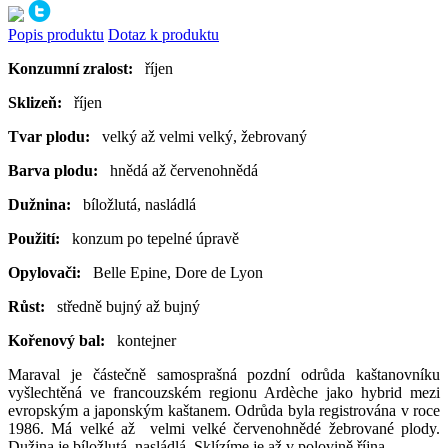
Popis produktu
Dotaz k produktu
Konzumní zralost:
říjen
Sklizeň:
říjen
Tvar plodu:
velký až velmi velký, žebrovaný
Barva plodu:
hnědá až červenohnědá
Dužnina:
bíložlutá, nasládlá
Použití:
konzum po tepelné úpravě
Opylovači:
Belle Epine, Dore de Lyon
Růst:
středně bujný až bujný
Kořenový bal:
kontejner
Maraval je částečně samosprašná pozdní odrůda kaštanovníku
vyšlechtěná ve francouzském regionu Ardèche jako hybrid mezi
evropským a japonským kaštanem. Odrůda byla registrována v roce
1986. Má velké až velmi velké červenohnědé žebrované plody.
Dužina je bíložlutá, nasládlá. Sklízíme je až v polovině října.