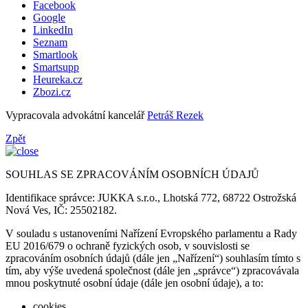
Facebook
Google
LinkedIn
Seznam
Smartlook
Smartsupp
Heureka.cz
Zbozi.cz
Vypracovala advokátní kancelář
Petráš Rezek
Zpět
SOUHLAS SE ZPRACOVÁNÍM OSOBNÍCH ÚDAJŮ
Identifikace správce: JUKKA s.r.o., Lhotská 772, 68722 Ostrožská
Nová Ves, IČ: 25502182.
V souladu s ustanoveními Nařízení Evropského parlamentu a Rady
EU 2016/679 o ochraně fyzických osob, v souvislosti se
zpracováním osobních údajů (dále jen „Nařízení“) souhlasím tímto s
tím, aby výše uvedená společnost (dále jen „správce“) zpracovávala
mnou poskytnuté osobní údaje (dále jen osobní údaje), a to:
cookies