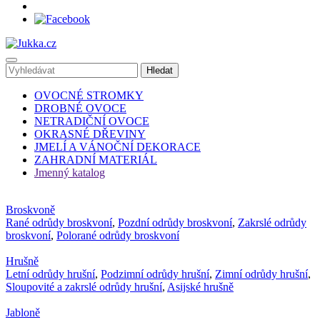
OVOCNÉ STROMKY
DROBNÉ OVOCE
NETRADIČNÍ OVOCE
OKRASNÉ DŘEVINY
JMELÍ A VÁNOČNÍ DEKORACE
ZAHRADNÍ MATERIÁL
Jmenný katalog
Broskvoně
Rané odrůdy broskvoní
,
Pozdní odrůdy broskvoní
,
Zakrslé odrůdy
broskvoní
,
Polorané odrůdy broskvoní
Hrušně
Letní odrůdy hrušní
,
Podzimní odrůdy hrušní
,
Zimní odrůdy hrušní
,
Sloupovité a zakrslé odrůdy hrušní
,
Asijské hrušně
Jabloně