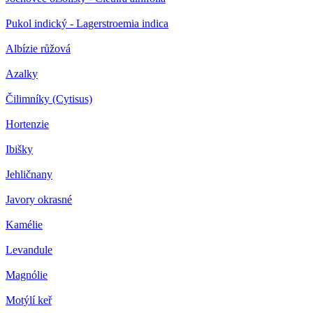
Pukol indický - Lagerstroemia indica
Albízie růžová
Azalky
Čilimníky (Cytisus)
Hortenzie
Ibišky
Jehličnany
Javory okrasné
Kamélie
Levandule
Magnólie
Motýlí keř