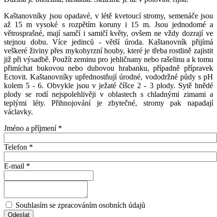
Kaštanovníky jsou opadavé, v létě kvetoucí stromy, semenáče jsou
až 15 m vysoké s rozpětím koruny i 15 m. Jsou jednodomé a
větrosprašné, mají samčí i samičí květy, ovšem ne vždy dozrají ve
stejnou dobu. Více jedinců - větší úroda. Kaštanovník přijímá
veškeré živiny přes mykohyrzní houby, které je třeba rostlině zajistit
již při výsadbě. Použít zeminu pro jehličnany nebo rašelinu a k tomu
přimíchat bukovou nebo dubovou hrabanku, případně přípravek
Ectovit. Kaštanovníky upřednostňují úrodné, vododržné půdy s pH
kolem 5 - 6. Obvykle jsou v ježaté číšce 2 - 3 plody. Sytě hnědé
plody se rodí nejspolehlivěji v oblastech s chladnými zimami a
teplými léty. Přihnojování je zbytečné, stromy pak napadají
václavky.
Jméno a příjmení
*
Telefon
*
E-mail
*
Souhlasím se zpracováním osobních údajů