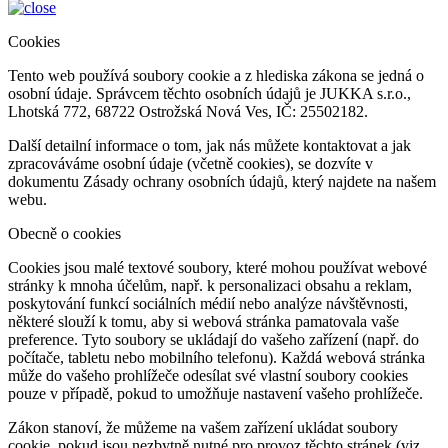
Cookies
Tento web používá soubory cookie a z hlediska zákona se jedná o
osobní údaje. Správcem těchto osobních údajů je JUKKA s.r.o.,
Lhotská 772, 68722 Ostrožská Nová Ves, IČ: 25502182.
Další detailní informace o tom, jak nás můžete kontaktovat a jak
zpracováváme osobní údaje (včetně cookies), se dozvíte v
dokumentu Zásady ochrany osobních údajů, který najdete na našem
webu.
Obecně o cookies
Cookies jsou malé textové soubory, které mohou používat webové
stránky k mnoha účelům, např. k personalizaci obsahu a reklam,
poskytování funkcí sociálních médií nebo analýze návštěvnosti,
některé slouží k tomu, aby si webová stránka pamatovala vaše
preference. Tyto soubory se ukládají do vašeho zařízení (např. do
počítače, tabletu nebo mobilního telefonu). Každá webová stránka
může do vašeho prohlížeče odesílat své vlastní soubory cookies
pouze v případě, pokud to umožňuje nastavení vašeho prohlížeče.
Zákon stanoví, že můžeme na vašem zařízení ukládat soubory
cookie, pokud jsou nezbytně nutné pro provoz těchto stránek (viz