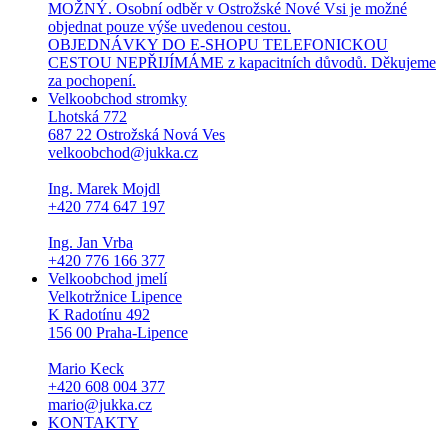
MOŽNÝ. Osobní odběr v Ostrožské Nové Vsi je možné
objednat pouze výše uvedenou cestou.
OBJEDNÁVKY DO E-SHOPU TELEFONICKOU
CESTOU NEPŘIJÍMÁME z kapacitních důvodů. Děkujeme
za pochopení.
Velkoobchod stromky
Lhotská 772
687 22 Ostrožská Nová Ves
velkoobchod@jukka.cz
Ing. Marek Mojdl
+420 774 647 197
Ing. Jan Vrba
+420 776 166 377
Velkoobchod jmelí
Velkotržnice Lipence
K Radotínu 492
156 00 Praha-Lipence
Mario Keck
+420 608 004 377
mario@jukka.cz
KONTAKTY