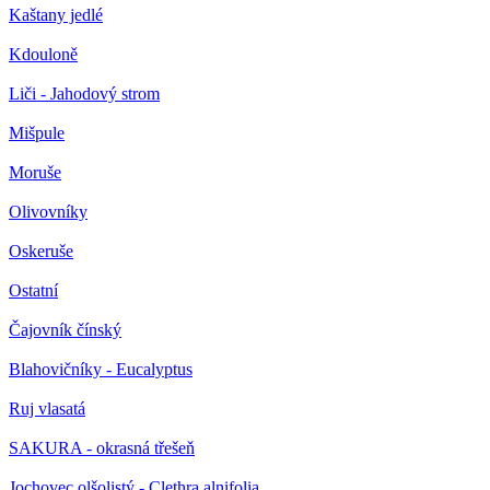
Kaštany jedlé
Kdouloně
Liči - Jahodový strom
Mišpule
Moruše
Olivovníky
Oskeruše
Ostatní
Čajovník čínský
Blahovičníky - Eucalyptus
Ruj vlasatá
SAKURA - okrasná třešeň
Jochovec olšolistý - Clethra alnifolia