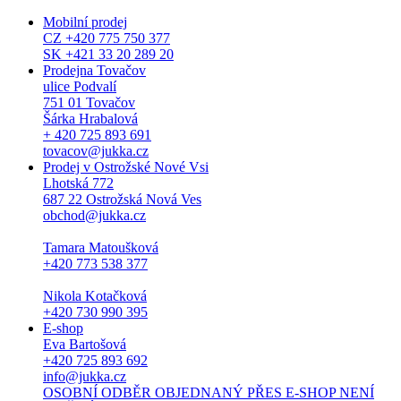
Mobilní prodej
CZ +420 775 750 377
SK +421 33 20 289 20
Prodejna Tovačov
ulice Podvalí
751 01 Tovačov
Šárka Hrabalová
+ 420 725 893 691
tovacov@jukka.cz
Prodej v Ostrožské Nové Vsi
Lhotská 772
687 22 Ostrožská Nová Ves
obchod@jukka.cz
Tamara Matoušková
+420 773 538 377
Nikola Kotačková
+420 730 990 395
E-shop
Eva Bartošová
+420 725 893 692
info@jukka.cz
OSOBNÍ ODBĚR OBJEDNANÝ PŘES E-SHOP NENÍ