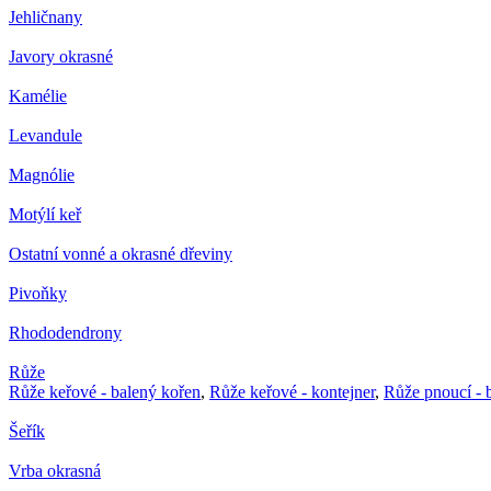
Jehličnany
Javory okrasné
Kamélie
Levandule
Magnólie
Motýlí keř
Ostatní vonné a okrasné dřeviny
Pivoňky
Rhododendrony
Růže
Růže keřové - balený kořen
,
Růže keřové - kontejner
,
Růže pnoucí - 
Šeřík
Vrba okrasná