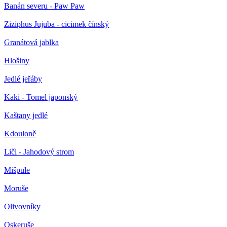
Banán severu - Paw Paw
Ziziphus Jujuba - cicimek čínský
Granátová jablka
Hlošiny
Jedlé jeřáby
Kaki - Tomel japonský
Kaštany jedlé
Kdouloně
Liči - Jahodový strom
Mišpule
Moruše
Olivovníky
Oskeruše