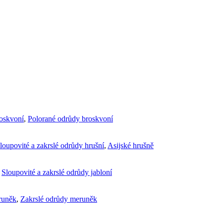
roskvoní
,
Polorané odrůdy broskvoní
loupovité a zakrslé odrůdy hrušní
,
Asijské hrušně
,
Sloupovité a zakrslé odrůdy jabloní
runěk
,
Zakrslé odrůdy meruněk