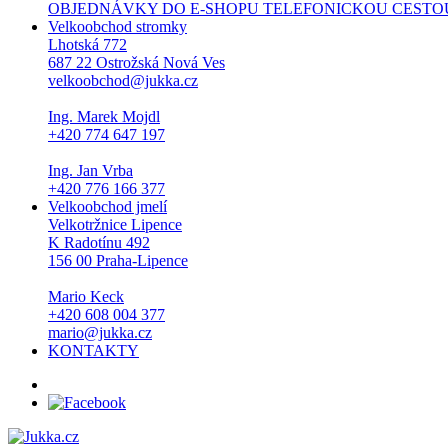
OBJEDNÁVKY DO E-SHOPU TELEFONICKOU CESTOU NEPŘI
Velkoobchod stromky
Lhotská 772
687 22 Ostrožská Nová Ves
velkoobchod@jukka.cz
Ing. Marek Mojdl
+420 774 647 197
Ing. Jan Vrba
+420 776 166 377
Velkoobchod jmelí
Velkotržnice Lipence
K Radotínu 492
156 00 Praha-Lipence
Mario Keck
+420 608 004 377
mario@jukka.cz
KONTAKTY