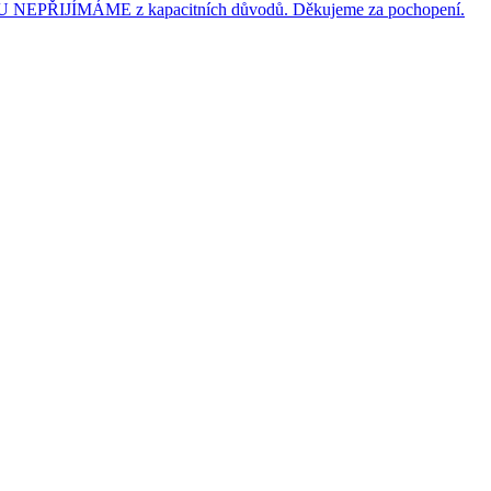
JÍMÁME z kapacitních důvodů. Děkujeme za pochopení.