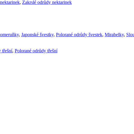
nektarinek
,
Zakrslé odrůdy nektarinek
komeruňky
,
Japonské švestky
,
Polorané odrůdy švestek
,
Mirabelky
,
Slou
 třešní
,
Polorané odrůdy třešní