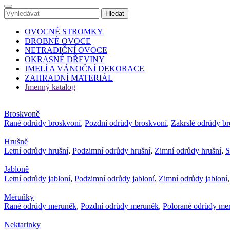
OVOCNÉ STROMKY
DROBNÉ OVOCE
NETRADIČNÍ OVOCE
OKRASNÉ DŘEVINY
JMELÍ A VÁNOČNÍ DEKORACE
ZAHRADNÍ MATERIÁL
Jmenný katalog
Broskvoně
Rané odrůdy broskvoní
,
Pozdní odrůdy broskvoní
,
Zakrslé odrůdy b
Hrušně
Letní odrůdy hrušní
,
Podzimní odrůdy hrušní
,
Zimní odrůdy hrušní
,
S
Jabloně
Letní odrůdy jabloní
,
Podzimní odrůdy jabloní
,
Zimní odrůdy jabloní
Meruňky
Rané odrůdy meruněk
,
Pozdní odrůdy meruněk
,
Polorané odrůdy me
Nektarinky