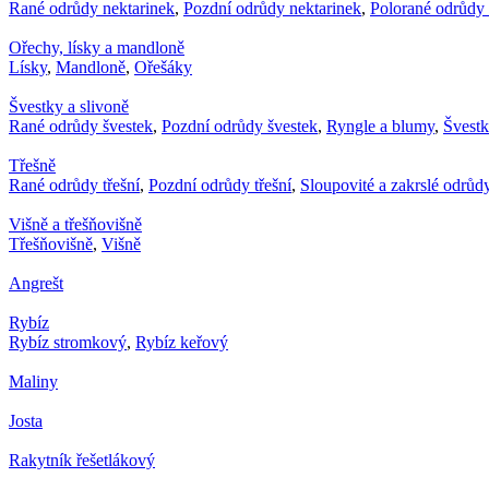
Rané odrůdy nektarinek
,
Pozdní odrůdy nektarinek
,
Polorané odrůdy 
Ořechy, lísky a mandloně
Lísky
,
Mandloně
,
Ořešáky
Švestky a slivoně
Rané odrůdy švestek
,
Pozdní odrůdy švestek
,
Ryngle a blumy
,
Švest
Třešně
Rané odrůdy třešní
,
Pozdní odrůdy třešní
,
Sloupovité a zakrslé odrůdy
Višně a třešňovišně
Třešňovišně
,
Višně
Angrešt
Rybíz
Rybíz stromkový
,
Rybíz keřový
Maliny
Josta
Rakytník řešetlákový