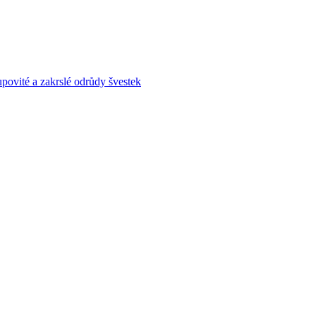
povité a zakrslé odrůdy švestek