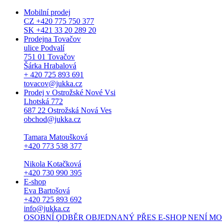
Mobilní prodej
CZ +420 775 750 377
SK +421 33 20 289 20
Prodejna Tovačov
ulice Podvalí
751 01 Tovačov
Šárka Hrabalová
+ 420 725 893 691
tovacov@jukka.cz
Prodej v Ostrožské Nové Vsi
Lhotská 772
687 22 Ostrožská Nová Ves
obchod@jukka.cz
Tamara Matoušková
+420 773 538 377
Nikola Kotačková
+420 730 990 395
E-shop
Eva Bartošová
+420 725 893 692
info@jukka.cz
OSOBNÍ ODBĚR OBJEDNANÝ PŘES E-SHOP NENÍ MOŽNÝ. Osob