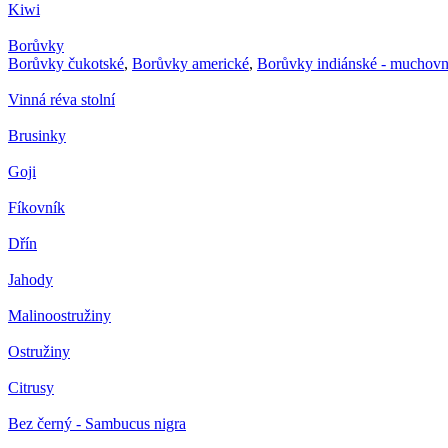
Kiwi
Borůvky
Borůvky čukotské
,
Borůvky americké
,
Borůvky indiánské - muchovn
Vinná réva stolní
Brusinky
Goji
Fíkovník
Dřín
Jahody
Malinoostružiny
Ostružiny
Citrusy
Bez černý - Sambucus nigra