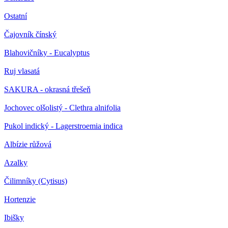
Ostatní
Čajovník čínský
Blahovičníky - Eucalyptus
Ruj vlasatá
SAKURA - okrasná třešeň
Jochovec olšolistý - Clethra alnifolia
Pukol indický - Lagerstroemia indica
Albízie růžová
Azalky
Čilimníky (Cytisus)
Hortenzie
Ibišky