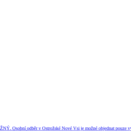
ní odběr v Ostrožské Nové Vsi je možné objednat pouze výše