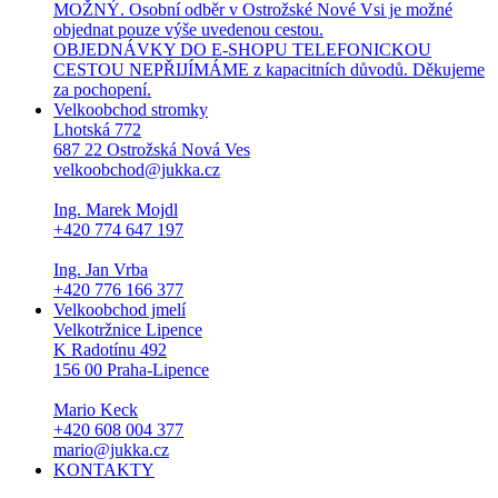
MOŽNÝ. Osobní odběr v Ostrožské Nové Vsi je možné
objednat pouze výše uvedenou cestou.
OBJEDNÁVKY DO E-SHOPU TELEFONICKOU
CESTOU NEPŘIJÍMÁME z kapacitních důvodů. Děkujeme
za pochopení.
Velkoobchod stromky
Lhotská 772
687 22 Ostrožská Nová Ves
velkoobchod@jukka.cz
Ing. Marek Mojdl
+420 774 647 197
Ing. Jan Vrba
+420 776 166 377
Velkoobchod jmelí
Velkotržnice Lipence
K Radotínu 492
156 00 Praha-Lipence
Mario Keck
+420 608 004 377
mario@jukka.cz
KONTAKTY