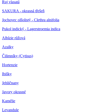
Ruj vlasatá
SAKURA - okrasná třešeň
Jochovec olšolistý - Clethra alnifolia
Pukol indický - Lagerstroemia indica
Albízie růžová
Azalky
Čilimníky (Cytisus)
Hortenzie
Ibišky
Jehličnany
Javory okrasné
Kamélie
Levandule