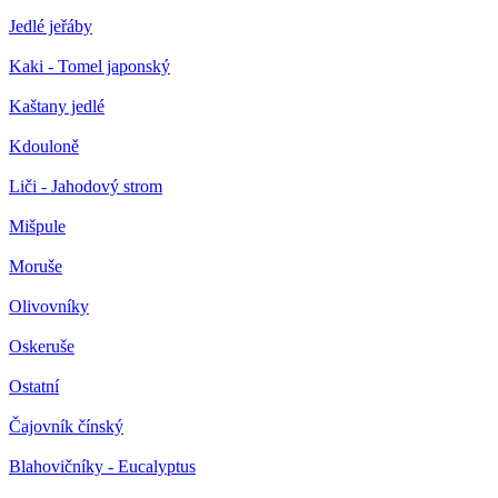
Jedlé jeřáby
Kaki - Tomel japonský
Kaštany jedlé
Kdouloně
Liči - Jahodový strom
Mišpule
Moruše
Olivovníky
Oskeruše
Ostatní
Čajovník čínský
Blahovičníky - Eucalyptus