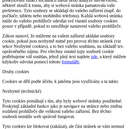
poskytování funkcí sociálních médií nebo analýze návštěvnosti,
některé slouží k tomu, aby si webová stránka pamatovala vaše
preference. Tyto soubory se ukládají do vašeho zařízení (např. do
počítače, tabletu nebo mobilního telefonu). Každá webová stránka
může do vašeho prohlížeče odesílat své vlastní soubory cookies
pouze v případě, pokud to umožňuje nastavení vašeho prohlížeče.
Zákon stanoví, že můžeme na vašem zařízení ukládat soubory
cookie, pokud jsou nezbytně nutné pro provoz těchto stránek (viz
sekce Nezbytné cookies), a to bez vašeho souhlasu, na základě tzv.
oprávněného zájmu. Pro všechny ostatní typy souborů cookie
potřebujeme váš souhlas, jehož plný text najdete
zde
, a který můžete
kdykoliv odvolat pomocí tohoto
formuláře
.
Druhy cookies
Cookies se dělí podle účelu, k jakému jsou využívány a ta takto:
Nezbytné (technické)
Tyto cookies pomáhají s tím, aby byly webové stránky použitelné.
Poskytují základní funkce jako je navigace na stránce nebo změna
rozlišení prohlížeče dle velikosti vašeho zařízení. Bez těchto
souborů nemůže web správně fungovat.
Tyto cookies lze blokovat (zakázat), ale část stránek se vám nemusí