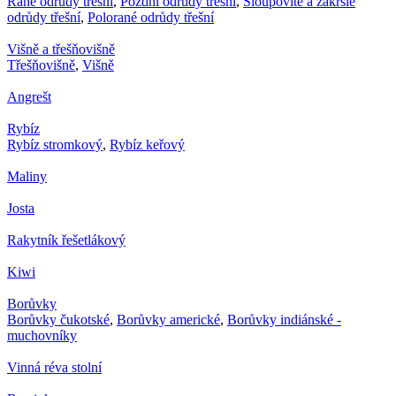
Rané odrůdy třešní
,
Pozdní odrůdy třešní
,
Sloupovité a zakrslé
odrůdy třešní
,
Polorané odrůdy třešní
Višně a třešňovišně
Třešňovišně
,
Višně
Angrešt
Rybíz
Rybíz stromkový
,
Rybíz keřový
Maliny
Josta
Rakytník řešetlákový
Kiwi
Borůvky
Borůvky čukotské
,
Borůvky americké
,
Borůvky indiánské -
muchovníky
Vinná réva stolní