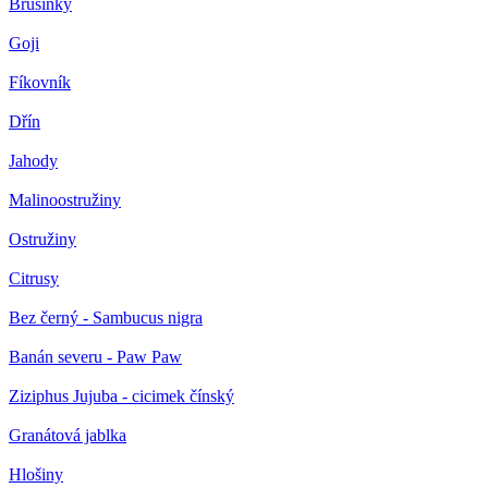
Brusinky
Goji
Fíkovník
Dřín
Jahody
Malinoostružiny
Ostružiny
Citrusy
Bez černý - Sambucus nigra
Banán severu - Paw Paw
Ziziphus Jujuba - cicimek čínský
Granátová jablka
Hlošiny