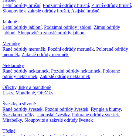
Letní odrůdy hrušní
,
Podzimní odrůdy hrušní
,
Zimní odrůdy hrušní
,
Sloupovité a zakrslé odrůdy hrušní
,
Asijské hrušně
Jabloně
Letní odrůdy jabloní
,
Podzimní odrůdy jabloní
,
Zimní odrůdy
jabloní
,
Sloupovité a zakrslé odrůdy jabloní
Meruňky
Rané odrůdy meruněk
,
Pozdní odrůdy meruněk
,
Polorané odrůdy
meruněk
,
Zakrslé odrůdy meruněk
Nektarinky
Rané odrůdy nektarinek
,
Pozdní odrůdy nektarinek
,
Polorané
odrůdy nektarinek
,
Zakrslé odrůdy nektarinek
Ořechy, lísky a mandloně
Lísky
,
Mandloně
,
Ořešáky
Švestky a slivoně
Rané odrůdy švestek
,
Pozdní odrůdy švestek
,
Ryngle a blumy
,
Švestkomeruňky
,
Japonské švestky
,
Polorané odrůdy švestek
,
Mirabelky
,
Sloupovité a zakrslé odrůdy švestek
Třešně