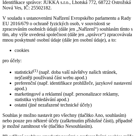
Identifikace správce: JUKKA s.r.o., Lhotská 772, 68722 Ostrožská
Nová Ves, IČ: 25502182.
V souladu s ustanoveními Nařízení Evropského parlamentu a Rady
EU 2016/679 o ochraně fyzických osob, v souvislosti se
zpracováním osobních údajů (dále jen „Nařízení“) souhlasím tímto s
tím, aby výše uvedená společnost (dále jen „správce“) zpracovávala
mnou poskytnuté osobní údaje (dále jen osobní údaje), a to:
cookies
pro účely:
(1)
statistické
(např. doba vaší návštěvy našich stránek,
nejčastěji používaná část webu apod.)
preferenční (např. identifikace prohlížeče, jazykové nastavení
apod.)
marketingové a reklamní (např. personalizace reklamy,
statistika vyhledávání apod.)
ostatní (jiné nezařazené technické účely)
Souhlas je možno nastavit pro všechny (tlačítko Ano, souhlasím)
nebo pouze pro některé účely (zaškrtnutím příslušné části), případně
je možné zamítnout vše (tlačítko Nesouhlasím).