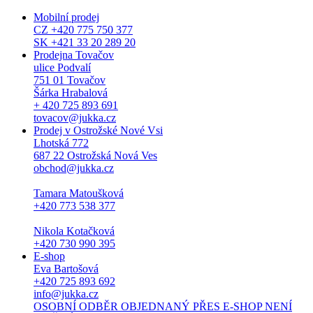
Mobilní prodej
CZ +420 775 750 377
SK +421 33 20 289 20
Prodejna Tovačov
ulice Podvalí
751 01 Tovačov
Šárka Hrabalová
+ 420 725 893 691
tovacov@jukka.cz
Prodej v Ostrožské Nové Vsi
Lhotská 772
687 22 Ostrožská Nová Ves
obchod@jukka.cz
Tamara Matoušková
+420 773 538 377
Nikola Kotačková
+420 730 990 395
E-shop
Eva Bartošová
+420 725 893 692
info@jukka.cz
OSOBNÍ ODBĚR OBJEDNANÝ PŘES E-SHOP NENÍ