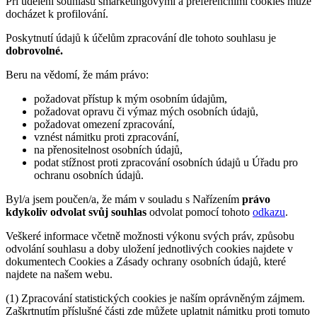
Při udělení souhlasu smarketingovými a preferenčními cookies může
docházet k profilování.
Poskytnutí údajů k účelům zpracování dle tohoto souhlasu je
dobrovolné.
Beru na vědomí, že mám právo:
požadovat přístup k mým osobním údajům,
požadovat opravu či výmaz mých osobních údajů,
požadovat omezení zpracování,
vznést námitku proti zpracování,
na přenositelnost osobních údajů,
podat stížnost proti zpracování osobních údajů u Úřadu pro
ochranu osobních údajů.
Byl/a jsem poučen/a, že mám v souladu s Nařízením
právo
kdykoliv odvolat svůj souhlas
odvolat pomocí tohoto
odkazu
.
Veškeré informace včetně možnosti výkonu svých práv, způsobu
odvolání souhlasu a doby uložení jednotlivých cookies najdete v
dokumentech Cookies a Zásady ochrany osobních údajů, které
najdete na našem webu.
(1) Zpracování statistických cookies je naším oprávněným zájmem.
Zaškrtnutím příslušné části zde můžete uplatnit námitku proti tomuto