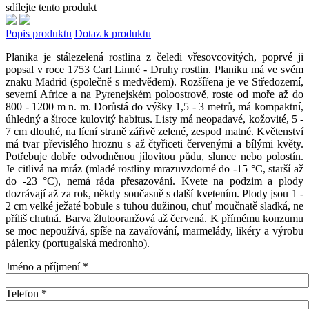
sdílejte tento produkt
Popis produktu
Dotaz k produktu
Planika je stálezelená rostlina z čeledi vřesovcovitých, poprvé ji
popsal v roce 1753 Carl Linné - Druhy rostlin. Planiku má ve svém
znaku Madrid (společně s medvědem). Rozšířena je ve Středozemí,
severní Africe a na Pyrenejském poloostrově, roste od moře až do
800 - 1200 m n. m. Dorůstá do výšky 1,5 - 3 metrů, má kompaktní,
úhledný a široce kulovitý habitus. Listy má neopadavé, kožovité, 5 -
7 cm dlouhé, na lícní straně zářivě zelené, zespod matné. Květenství
má tvar převislého hroznu s až čtyřiceti červenými a bílými květy.
Potřebuje dobře odvodněnou jílovitou půdu, slunce nebo polostín.
Je citlivá na mráz (mladé rostliny mrazuvzdorné do -15 °C, starší až
do -23 °C), nemá ráda přesazování. Kvete na podzim a plody
dozrávají až za rok, někdy současně s další kvetením. Plody jsou 1 -
2 cm velké ježaté bobule s tuhou dužinou, chuť moučnatě sladká, ne
příliš chutná. Barva žlutooranžová až červená. K přímému konzumu
se moc nepoužívá, spíše na zavařování, marmelády, likéry a výrobu
pálenky (portugalská medronho).
Jméno a příjmení
*
Telefon
*