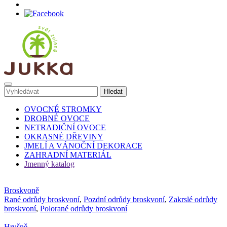
OVOCNÉ STROMKY
DROBNÉ OVOCE
NETRADIČNÍ OVOCE
OKRASNÉ DŘEVINY
JMELÍ A VÁNOČNÍ DEKORACE
ZAHRADNÍ MATERIÁL
Jmenný katalog
Broskvoně
Rané odrůdy broskvoní
,
Pozdní odrůdy broskvoní
,
Zakrslé odrůdy
broskvoní
,
Polorané odrůdy broskvoní
Hrušně