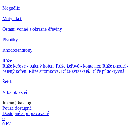
Magnólie
Motýlí keř
Ostatní vonné a okrasné dřeviny
Pivoňky
Rhododendrony
Růže
Růže keřové - balený kořen
,
Růže keřové - kontejner
,
Růže pnoucí -
balený kořen
,
Růže stromková
,
Růže svraskalá
,
Růže půdokryvná
Šeřík
Vrba okrasná
Jmenný katalog
Pouze dostupné
Dostupné a připravované
0
0 Kč