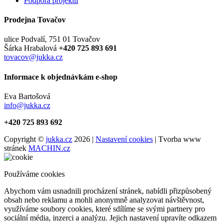
Podpora projektu
Prodejna Tovačov
ulice Podvalí, 751 01 Tovačov
Šárka Hrabalová
+420 725 893 691
tovacov@jukka.cz
Informace k objednávkám e-shop
Eva Bartošová
info@jukka.cz
+420 725 893 692
Copyright ©
jukka.cz
2026 |
Nastavení cookies
| Tvorba www
stránek
MACHIN.cz
Používáme cookies
Abychom vám usnadnili procházení stránek, nabídli přizpůsobený
obsah nebo reklamu a mohli anonymně analyzovat návštěvnost,
využíváme soubory cookies, které sdílíme se svými partnery pro
sociální média, inzerci a analýzu. Jejich nastavení upravíte odkazem