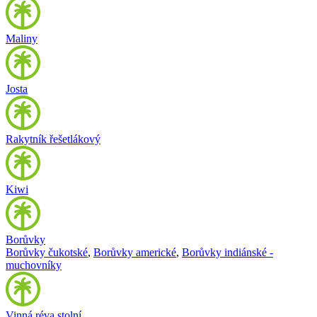
Maliny
Josta
Rakytník řešetlákový
Kiwi
Borůvky
Borůvky čukotské
,
Borůvky americké
,
Borůvky indiánské -
muchovníky
Vinná réva stolní