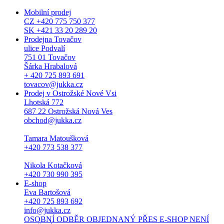
Mobilní prodej
CZ +420 775 750 377
SK +421 33 20 289 20
Prodejna Tovačov
ulice Podvalí
751 01 Tovačov
Šárka Hrabalová
+ 420 725 893 691
tovacov@jukka.cz
Prodej v Ostrožské Nové Vsi
Lhotská 772
687 22 Ostrožská Nová Ves
obchod@jukka.cz
Tamara Matoušková
+420 773 538 377
Nikola Kotačková
+420 730 990 395
E-shop
Eva Bartošová
+420 725 893 692
info@jukka.cz
OSOBNÍ ODBĚR OBJEDNANÝ PŘES E-SHOP NENÍ