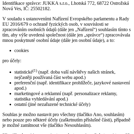
Identifikace správce: JUKKA s.r.o., Lhotská 772, 68722 Ostrožská
Nová Ves, IČ: 25502182.
V souladu s ustanoveními Nařízení Evropského parlamentu a Rady
EU 2016/679 o ochraně fyzických osob, v souvislosti se
zpracováním osobních údajů (dále jen „Nařízení“) souhlasím tímto s
tím, aby výše uvedená společnost (dále jen „správce“) zpracovávala
mnou poskytnuté osobní údaje (dále jen osobní údaje), a to:
cookies
pro účely:
(1)
statistické
(např. doba vaší návštěvy našich stránek,
nejčastěji používaná část webu apod.)
preferenční (např. identifikace prohlížeče, jazykové nastavení
apod.)
marketingové a reklamní (např. personalizace reklamy,
statistika vyhledávání apod.)
ostatní (jiné nezařazené technické účely)
Souhlas je možno nastavit pro všechny (tlačítko Ano, souhlasím)
nebo pouze pro některé účely (zaškrtnutím příslušné části), případně
je možné zamítnout vše (tlačítko Nesouhlasím).