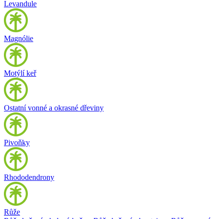
Levandule
Magnólie
Motýlí keř
Ostatní vonné a okrasné dřeviny
Pivoňky
Rhododendrony
Růže