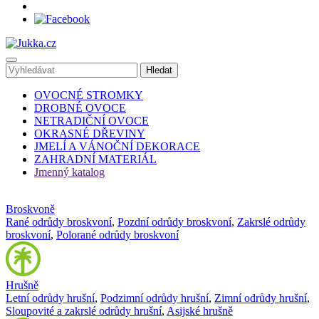
OVOCNÉ STROMKY
DROBNÉ OVOCE
NETRADIČNÍ OVOCE
OKRASNÉ DŘEVINY
JMELÍ A VÁNOČNÍ DEKORACE
ZAHRADNÍ MATERIÁL
Jmenný katalog
Broskvoně
Rané odrůdy broskvoní
,
Pozdní odrůdy broskvoní
,
Zakrslé odrůdy
broskvoní
,
Polorané odrůdy broskvoní
Hrušně
Letní odrůdy hrušní
,
Podzimní odrůdy hrušní
,
Zimní odrůdy hrušní
,
Sloupovité a zakrslé odrůdy hrušní
,
Asijské hrušně