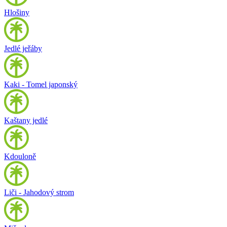
Hlošiny
Jedlé jeřáby
Kaki - Tomel japonský
Kaštany jedlé
Kdouloně
Liči - Jahodový strom