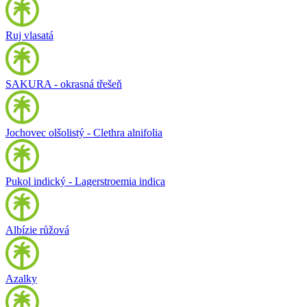
Ruj vlasatá
SAKURA - okrasná třešeň
Jochovec olšolistý - Clethra alnifolia
Pukol indický - Lagerstroemia indica
Albízie růžová
Azalky