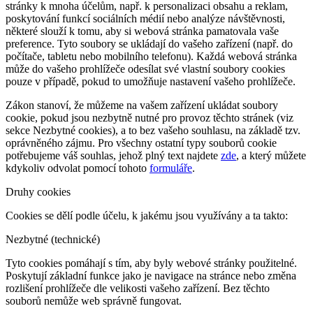
stránky k mnoha účelům, např. k personalizaci obsahu a reklam,
poskytování funkcí sociálních médií nebo analýze návštěvnosti,
některé slouží k tomu, aby si webová stránka pamatovala vaše
preference. Tyto soubory se ukládají do vašeho zařízení (např. do
počítače, tabletu nebo mobilního telefonu). Každá webová stránka
může do vašeho prohlížeče odesílat své vlastní soubory cookies
pouze v případě, pokud to umožňuje nastavení vašeho prohlížeče.
Zákon stanoví, že můžeme na vašem zařízení ukládat soubory
cookie, pokud jsou nezbytně nutné pro provoz těchto stránek (viz
sekce Nezbytné cookies), a to bez vašeho souhlasu, na základě tzv.
oprávněného zájmu. Pro všechny ostatní typy souborů cookie
potřebujeme váš souhlas, jehož plný text najdete
zde
, a který můžete
kdykoliv odvolat pomocí tohoto
formuláře
.
Druhy cookies
Cookies se dělí podle účelu, k jakému jsou využívány a ta takto:
Nezbytné (technické)
Tyto cookies pomáhají s tím, aby byly webové stránky použitelné.
Poskytují základní funkce jako je navigace na stránce nebo změna
rozlišení prohlížeče dle velikosti vašeho zařízení. Bez těchto
souborů nemůže web správně fungovat.