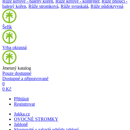
Růže keřové - balený kořen
,
Růže keřové - kontejner
,
Růže pnoucí -
balený kořen
,
Růže stromková
,
Růže svraskalá
,
Růže půdokryvná
Šeřík
Vrba okrasná
Jmenný katalog
Pouze dostupné
Dostupné a připravované
0
0 Kč
Přihlásit
Registrovat
Jukka.cz
OVOCNÉ STROMKY
Jabloně
Sloupovité a zakrslé odrůdy jabloní