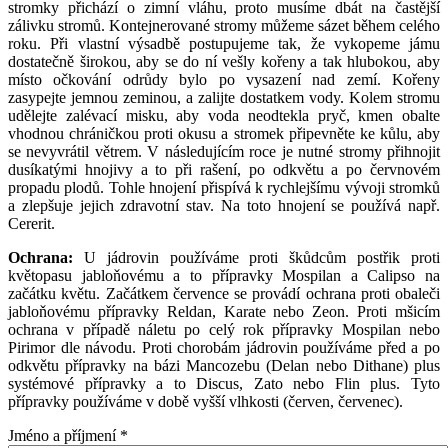
stromky přichází o zimní vláhu, proto musíme dbát na častější
zálivku stromů. Kontejnerované stromy můžeme sázet během celého
roku. Při vlastní výsadbě postupujeme tak, že vykopeme jámu
dostatečně širokou, aby se do ní vešly kořeny a tak hlubokou, aby
místo očkování odrůdy bylo po vysazení nad zemí. Kořeny
zasypejte jemnou zeminou, a zalijte dostatkem vody. Kolem stromu
udělejte zalévací misku, aby voda neodtekla pryč, kmen obalte
vhodnou chráničkou proti okusu a stromek připevněte ke kůlu, aby
se nevyvrátil větrem. V následujícím roce je nutné stromy přihnojit
dusíkatými hnojivy a to při rašení, po odkvětu a po červnovém
propadu plodů. Tohle hnojení přispívá k rychlejšímu vývoji stromků
a zlepšuje jejich zdravotní stav. Na toto hnojení se používá např.
Cererit.
Ochrana:
U jádrovin používáme proti škůdcům postřik proti
květopasu jabloňovému a to přípravky Mospilan a Calipso na
začátku květu. Začátkem července se provádí ochrana proti obaleči
jabloňovému přípravky Reldan, Karate nebo Zeon. Proti mšicím
ochrana v případě náletu po celý rok přípravky Mospilan nebo
Pirimor dle návodu. Proti chorobám jádrovin používáme před a po
odkvětu přípravky na bázi Mancozebu (Delan nebo Dithane) plus
systémové přípravky a to Discus, Zato nebo Flin plus. Tyto
přípravky používáme v době vyšší vlhkosti (červen, červenec).
Jméno a příjmení
*