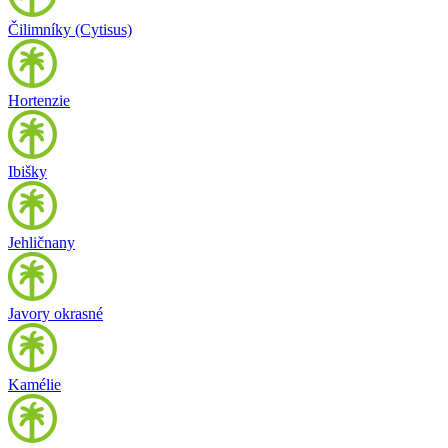
Čilimníky (Cytisus)
Hortenzie
Ibišky
Jehličnany
Javory okrasné
Kamélie