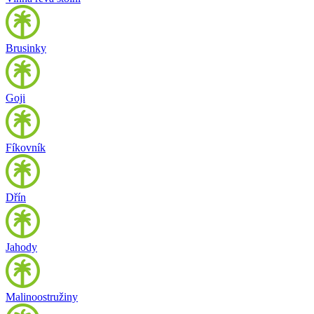
Brusinky
Goji
Fíkovník
Dřín
Jahody
Malinoostružiny