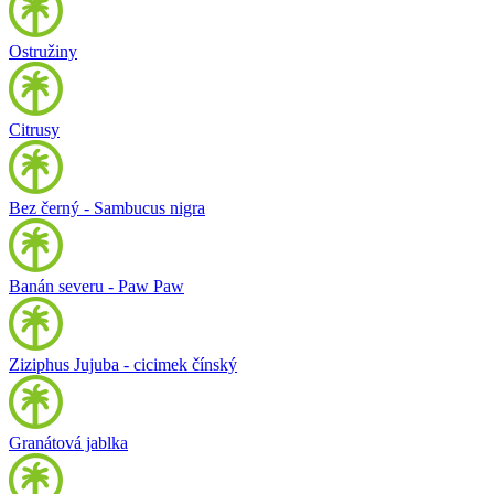
Ostružiny
Citrusy
Bez černý - Sambucus nigra
Banán severu - Paw Paw
Ziziphus Jujuba - cicimek čínský
Granátová jablka