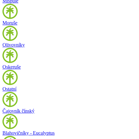
Mišpule
Moruše
Olivovníky
Oskeruše
Ostatní
Čajovník čínský
Blahovičníky - Eucalyptus