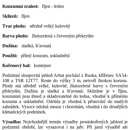
Konzumní zralost:
říjen - leden
Sklizeň:
říjen
Tvar plodu:
středně velký kulovitý
Barva plodu:
žlutozelená s červeným překrytím
Dužina:
sladká, šťavnatá
Použití:
přímý konzum, uskladnění
Kořenový bal:
kontejner
Podzimní sloupovitá jabloň Arbat pochází z Ruska, kříženec SA54-
108 a TSR 12T77. Roste do výšky 3 m, netvoří širokou korunu.
Plody má středně velké, kulovité, žlutozelené barvy s červeným
překrytím. Dužina je sladká a šťavnatá. Sklizíme je v říjnu,
konzumní jsou ihned a skladovatelné do ledna, vhodné k přímému
kozumu a uskladnění. Odrůda je vhodná k pěstování do malých
zahrádek. Vysoce odolná mrazu i chorobám, vhodná i do drsnějších
klimatických podmínek.
Výsadba:
Nejvhodnější termín výsadby prostokořených jabloní je
podzimní období, lze vysazovat i na jaře. Při jarní výsadbě ale