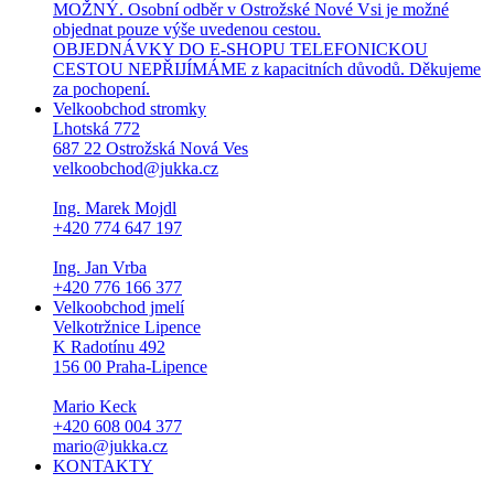
MOŽNÝ. Osobní odběr v Ostrožské Nové Vsi je možné
objednat pouze výše uvedenou cestou.
OBJEDNÁVKY DO E-SHOPU TELEFONICKOU
CESTOU NEPŘIJÍMÁME z kapacitních důvodů. Děkujeme
za pochopení.
Velkoobchod stromky
Lhotská 772
687 22 Ostrožská Nová Ves
velkoobchod@jukka.cz
Ing. Marek Mojdl
+420 774 647 197
Ing. Jan Vrba
+420 776 166 377
Velkoobchod jmelí
Velkotržnice Lipence
K Radotínu 492
156 00 Praha-Lipence
Mario Keck
+420 608 004 377
mario@jukka.cz
KONTAKTY