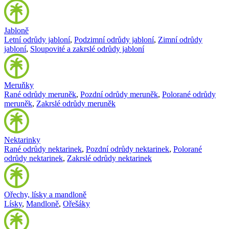
Jabloně
Letní odrůdy jabloní
,
Podzimní odrůdy jabloní
,
Zimní odrůdy
jabloní
,
Sloupovité a zakrslé odrůdy jabloní
Meruňky
Rané odrůdy meruněk
,
Pozdní odrůdy meruněk
,
Polorané odrůdy
meruněk
,
Zakrslé odrůdy meruněk
Nektarinky
Rané odrůdy nektarinek
,
Pozdní odrůdy nektarinek
,
Polorané
odrůdy nektarinek
,
Zakrslé odrůdy nektarinek
Ořechy, lísky a mandloně
Lísky
,
Mandloně
,
Ořešáky