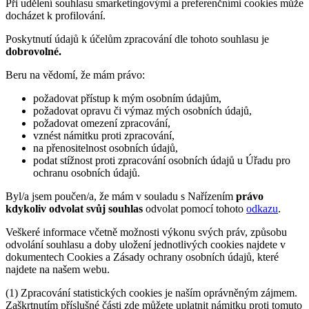
Při udělení souhlasu smarketingovými a preferenčními cookies může
docházet k profilování.
Poskytnutí údajů k účelům zpracování dle tohoto souhlasu je
dobrovolné.
Beru na vědomí, že mám právo:
požadovat přístup k mým osobním údajům,
požadovat opravu či výmaz mých osobních údajů,
požadovat omezení zpracování,
vznést námitku proti zpracování,
na přenositelnost osobních údajů,
podat stížnost proti zpracování osobních údajů u Úřadu pro
ochranu osobních údajů.
Byl/a jsem poučen/a, že mám v souladu s Nařízením
právo
kdykoliv odvolat svůj souhlas
odvolat pomocí tohoto
odkazu
.
Veškeré informace včetně možnosti výkonu svých práv, způsobu
odvolání souhlasu a doby uložení jednotlivých cookies najdete v
dokumentech Cookies a Zásady ochrany osobních údajů, které
najdete na našem webu.
(1) Zpracování statistických cookies je naším oprávněným zájmem.
Zaškrtnutím příslušné části zde můžete uplatnit námitku proti tomuto