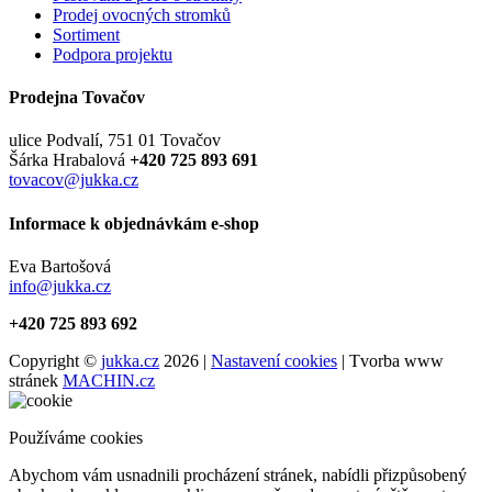
Prodej ovocných stromků
Sortiment
Podpora projektu
Prodejna Tovačov
ulice Podvalí, 751 01 Tovačov
Šárka Hrabalová
+420 725 893 691
tovacov@jukka.cz
Informace k objednávkám e-shop
Eva Bartošová
info@jukka.cz
+420 725 893 692
Copyright ©
jukka.cz
2026 |
Nastavení cookies
| Tvorba www
stránek
MACHIN.cz
Používáme cookies
Abychom vám usnadnili procházení stránek, nabídli přizpůsobený