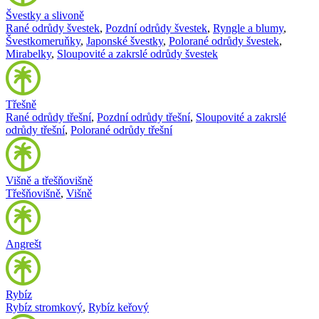
Švestky a slivoně
Rané odrůdy švestek
,
Pozdní odrůdy švestek
,
Ryngle a blumy
,
Švestkomeruňky
,
Japonské švestky
,
Polorané odrůdy švestek
,
Mirabelky
,
Sloupovité a zakrslé odrůdy švestek
Třešně
Rané odrůdy třešní
,
Pozdní odrůdy třešní
,
Sloupovité a zakrslé
odrůdy třešní
,
Polorané odrůdy třešní
Višně a třešňovišně
Třešňovišně
,
Višně
Angrešt
Rybíz
Rybíz stromkový
,
Rybíz keřový