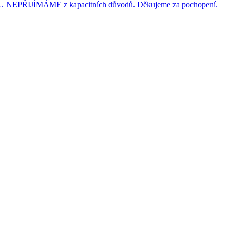
JÍMÁME z kapacitních důvodů. Děkujeme za pochopení.