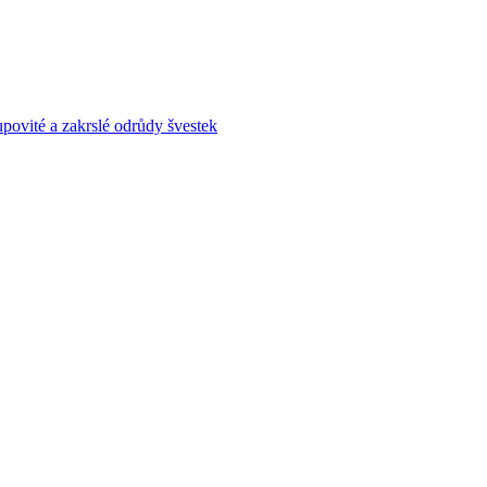
povité a zakrslé odrůdy švestek