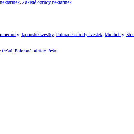
nektarinek
,
Zakrslé odrůdy nektarinek
komeruňky
,
Japonské švestky
,
Polorané odrůdy švestek
,
Mirabelky
,
Slou
 třešní
,
Polorané odrůdy třešní