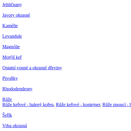
Jehličnany
Javory okrasné
Kamélie
Levandule
Magnólie
Motýlí keř
Ostatní vonné a okrasné dřeviny
Pivoňky
Rhododendrony
Růže
Růže keřové - balený kořen
,
Růže keřové - kontejner
,
Růže pnoucí - 
Šeřík
Vrba okrasná