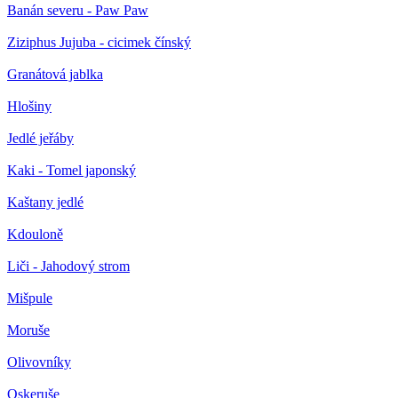
Banán severu - Paw Paw
Ziziphus Jujuba - cicimek čínský
Granátová jablka
Hlošiny
Jedlé jeřáby
Kaki - Tomel japonský
Kaštany jedlé
Kdouloně
Liči - Jahodový strom
Mišpule
Moruše
Olivovníky
Oskeruše