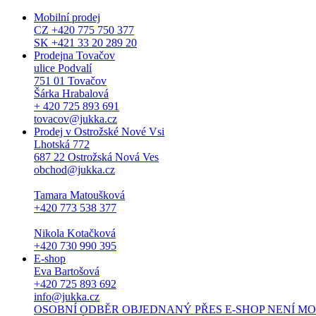
Mobilní prodej
CZ +420 775 750 377
SK +421 33 20 289 20
Prodejna Tovačov
ulice Podvalí
751 01 Tovačov
Šárka Hrabalová
+ 420 725 893 691
tovacov@jukka.cz
Prodej v Ostrožské Nové Vsi
Lhotská 772
687 22 Ostrožská Nová Ves
obchod@jukka.cz
Tamara Matoušková
+420 773 538 377
Nikola Kotačková
+420 730 990 395
E-shop
Eva Bartošová
+420 725 893 692
info@jukka.cz
OSOBNÍ ODBĚR OBJEDNANÝ PŘES E-SHOP NENÍ MOŽNÝ. Osob