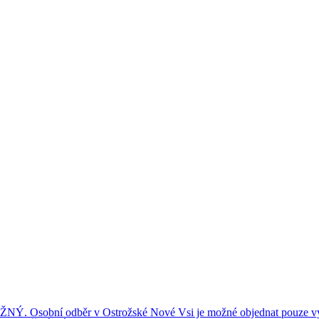
ní odběr v Ostrožské Nové Vsi je možné objednat pouze výše