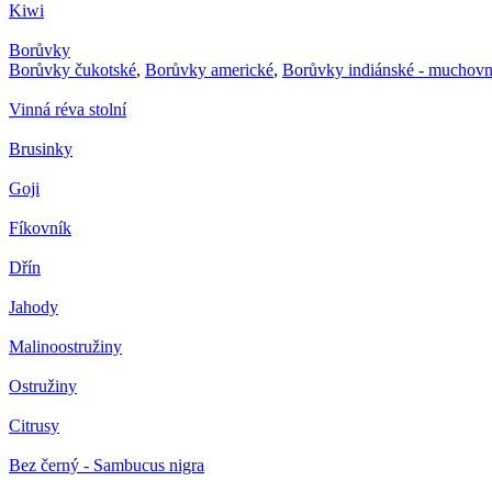
Kiwi
Borůvky
Borůvky čukotské
,
Borůvky americké
,
Borůvky indiánské - muchovn
Vinná réva stolní
Brusinky
Goji
Fíkovník
Dřín
Jahody
Malinoostružiny
Ostružiny
Citrusy
Bez černý - Sambucus nigra