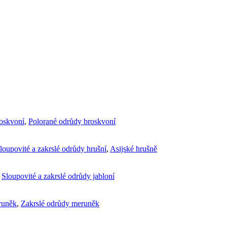
roskvoní
,
Polorané odrůdy broskvoní
loupovité a zakrslé odrůdy hrušní
,
Asijské hrušně
,
Sloupovité a zakrslé odrůdy jabloní
runěk
,
Zakrslé odrůdy meruněk