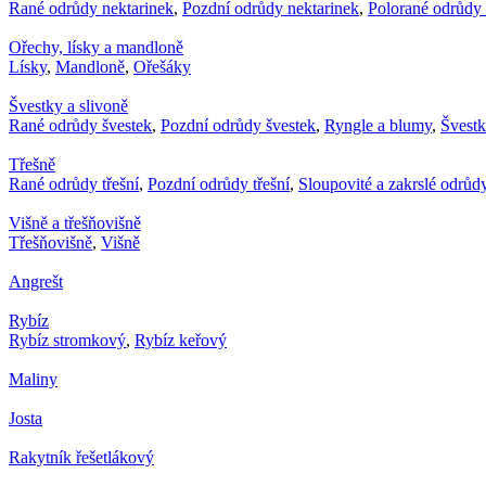
Rané odrůdy nektarinek
,
Pozdní odrůdy nektarinek
,
Polorané odrůdy 
Ořechy, lísky a mandloně
Lísky
,
Mandloně
,
Ořešáky
Švestky a slivoně
Rané odrůdy švestek
,
Pozdní odrůdy švestek
,
Ryngle a blumy
,
Švest
Třešně
Rané odrůdy třešní
,
Pozdní odrůdy třešní
,
Sloupovité a zakrslé odrůdy
Višně a třešňovišně
Třešňovišně
,
Višně
Angrešt
Rybíz
Rybíz stromkový
,
Rybíz keřový
Maliny
Josta
Rakytník řešetlákový