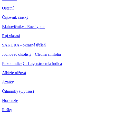
Ostatní
Čajovník čínský
Blahovičníky - Eucalyptus
Ruj vlasatá
SAKURA - okrasná třešeň
Jochovec olšolistý - Clethra alnifolia
Pukol indický - Lagerstroemia indica
Albízie růžová
Azalky
Čilimníky (Cytisus)
Hortenzie
Ibišky