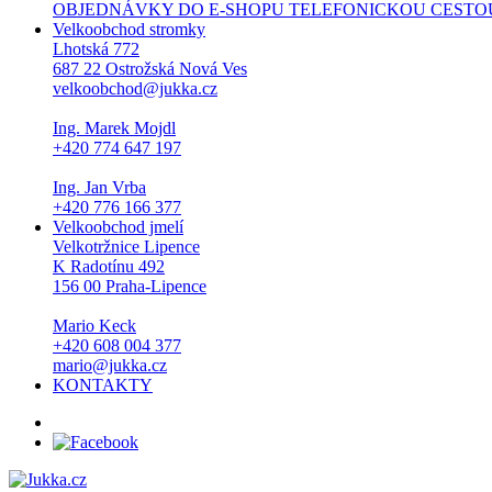
OBJEDNÁVKY DO E-SHOPU TELEFONICKOU CESTOU NEPŘI
Velkoobchod stromky
Lhotská 772
687 22 Ostrožská Nová Ves
velkoobchod@jukka.cz
Ing. Marek Mojdl
+420 774 647 197
Ing. Jan Vrba
+420 776 166 377
Velkoobchod jmelí
Velkotržnice Lipence
K Radotínu 492
156 00 Praha-Lipence
Mario Keck
+420 608 004 377
mario@jukka.cz
KONTAKTY