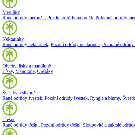
Meruňky
Rané odrůdy meruněk
,
Pozdní odrůdy meruněk
,
Polorané odrůdy me
Nektarinky
Rané odrůdy nektarinek
,
Pozdní odrůdy nektarinek
,
Polorané odrůdy 
Ořechy, lísky a mandloně
Lísky
,
Mandloně
,
Ořešáky
Švestky a slivoně
Rané odrůdy švestek
,
Pozdní odrůdy švestek
,
Ryngle a blumy
,
Švest
Třešně
Rané odrůdy třešní
,
Pozdní odrůdy třešní
,
Sloupovité a zakrslé odrůdy