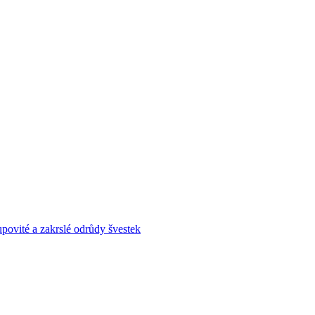
povité a zakrslé odrůdy švestek