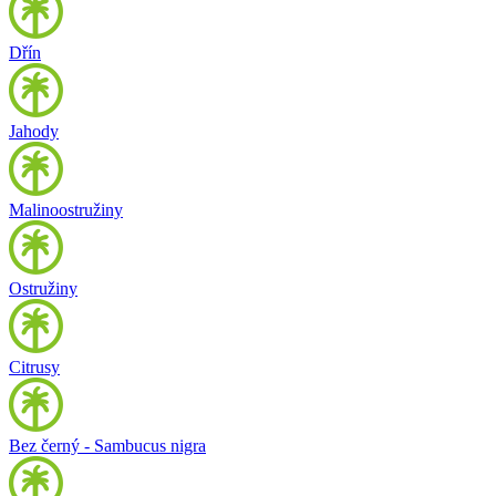
Dřín
Jahody
Malinoostružiny
Ostružiny
Citrusy
Bez černý - Sambucus nigra