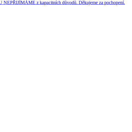
JÍMÁME z kapacitních důvodů. Děkujeme za pochopení.