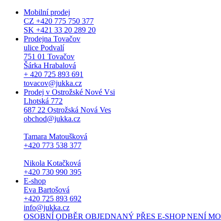
Mobilní prodej
CZ +420 775 750 377
SK +421 33 20 289 20
Prodejna Tovačov
ulice Podvalí
751 01 Tovačov
Šárka Hrabalová
+ 420 725 893 691
tovacov@jukka.cz
Prodej v Ostrožské Nové Vsi
Lhotská 772
687 22 Ostrožská Nová Ves
obchod@jukka.cz
Tamara Matoušková
+420 773 538 377
Nikola Kotačková
+420 730 990 395
E-shop
Eva Bartošová
+420 725 893 692
info@jukka.cz
OSOBNÍ ODBĚR OBJEDNANÝ PŘES E-SHOP NENÍ MOŽNÝ. Osob