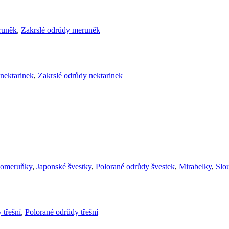
runěk
,
Zakrslé odrůdy meruněk
nektarinek
,
Zakrslé odrůdy nektarinek
komeruňky
,
Japonské švestky
,
Polorané odrůdy švestek
,
Mirabelky
,
Slou
 třešní
,
Polorané odrůdy třešní