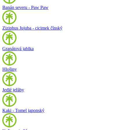
Banán severu - Paw Paw
Ziziphus Jujuba - cicimek čínský
Granátová jablka
Hlošiny
Jedlé jeřáby
Kaki - Tomel japonský