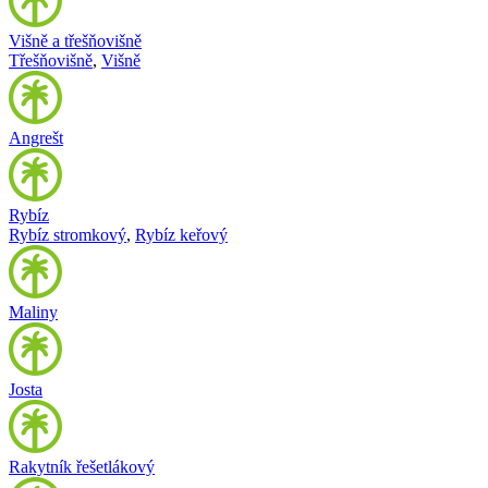
Višně a třešňovišně
Třešňovišně
,
Višně
Angrešt
Rybíz
Rybíz stromkový
,
Rybíz keřový
Maliny
Josta
Rakytník řešetlákový