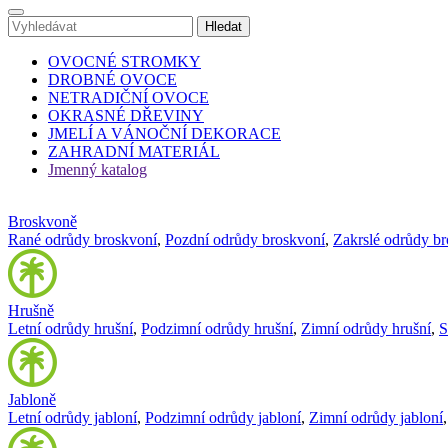
OVOCNÉ STROMKY
DROBNÉ OVOCE
NETRADIČNÍ OVOCE
OKRASNÉ DŘEVINY
JMELÍ A VÁNOČNÍ DEKORACE
ZAHRADNÍ MATERIÁL
Jmenný katalog
Broskvoně
Rané odrůdy broskvoní
,
Pozdní odrůdy broskvoní
,
Zakrslé odrůdy b
Hrušně
Letní odrůdy hrušní
,
Podzimní odrůdy hrušní
,
Zimní odrůdy hrušní
,
S
Jabloně
Letní odrůdy jabloní
,
Podzimní odrůdy jabloní
,
Zimní odrůdy jabloní