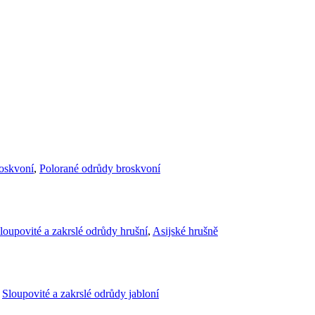
roskvoní
,
Polorané odrůdy broskvoní
loupovité a zakrslé odrůdy hrušní
,
Asijské hrušně
,
Sloupovité a zakrslé odrůdy jabloní