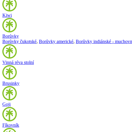
Kiwi
Borůvky
Borůvky čukotské
,
Borůvky americké
,
Borůvky indiánské - muchovn
Vinná réva stolní
Brusinky
Goji
Fíkovník