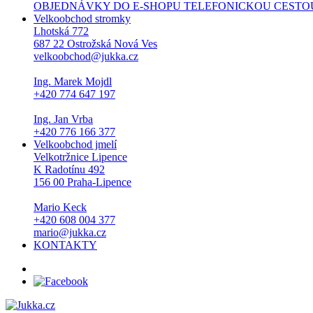
OBJEDNÁVKY DO E-SHOPU TELEFONICKOU CESTOU NEPŘI
Velkoobchod stromky
Lhotská 772
687 22 Ostrožská Nová Ves
velkoobchod@jukka.cz
Ing. Marek Mojdl
+420 774 647 197
Ing. Jan Vrba
+420 776 166 377
Velkoobchod jmelí
Velkotržnice Lipence
K Radotínu 492
156 00 Praha-Lipence
Mario Keck
+420 608 004 377
mario@jukka.cz
KONTAKTY