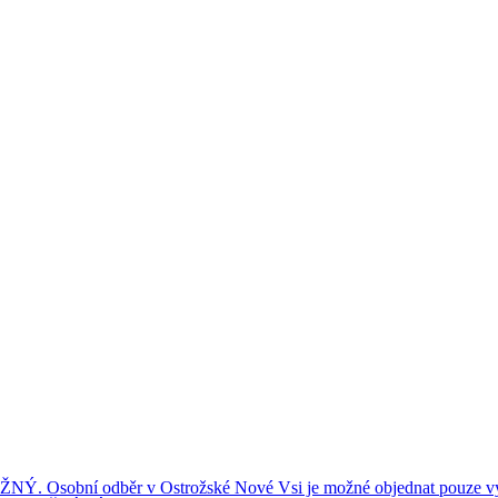
ní odběr v Ostrožské Nové Vsi je možné objednat pouze výše