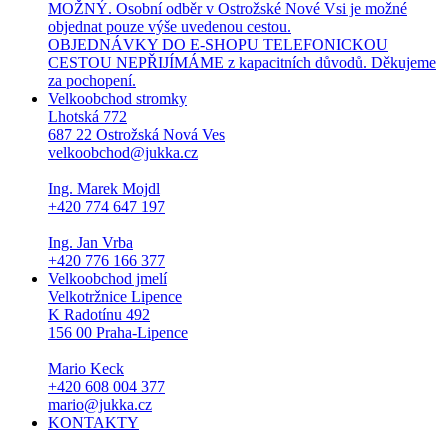
MOŽNÝ. Osobní odběr v Ostrožské Nové Vsi je možné
objednat pouze výše uvedenou cestou.
OBJEDNÁVKY DO E-SHOPU TELEFONICKOU
CESTOU NEPŘIJÍMÁME z kapacitních důvodů. Děkujeme
za pochopení.
Velkoobchod stromky
Lhotská 772
687 22 Ostrožská Nová Ves
velkoobchod@jukka.cz
Ing. Marek Mojdl
+420 774 647 197
Ing. Jan Vrba
+420 776 166 377
Velkoobchod jmelí
Velkotržnice Lipence
K Radotínu 492
156 00 Praha-Lipence
Mario Keck
+420 608 004 377
mario@jukka.cz
KONTAKTY