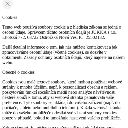
Cookies
Tento web používá soubory cookie a z hlediska zákona se jedná o
osobní údaje. Správcem těchto osobních údajů je JUKKA s.r.o.,
Lhotská 772, 68722 Ostrožská Nová Ves, IČ: 25502182.
Další detailní informace o tom, jak nás můžete kontaktovat a jak
zpracováváme osobní údaje (včetně cookies), se dozvíte v
dokumentu Zásady ochrany osobních údajů, který najdete na našem
webu.
Obecně o cookies
Cookies jsou malé textové soubory, které mohou používat webové
stránky k mnoha účelům, např. k personalizaci obsahu a reklam,
poskytování funkcí sociálních médií nebo analýze návštěvnosti,
některé slouží k tomu, aby si webová stránka pamatovala vaše
preference. Tyto soubory se ukládají do vašeho zařízení (např. do
počítače, tabletu nebo mobilního telefonu). Každá webová stránka
může do vašeho prohlížeče odesílat své vlastní soubory cookies
pouze v případě, pokud to umožňuje nastavení vašeho prohlížeče.
Zákon stanoví, že můžeme na vašem zařízení ukládat soubory