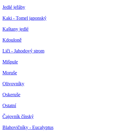
Jedlé jeřáby
Kaki - Tomel japonský
Kaštany jedlé
Kdouloně
Liči - Jahodový strom
Mišpule
Moruše
Olivovníky
Oskeruše
Ostatní
Čajovník čínský
Blahovičníky - Eucalyptus