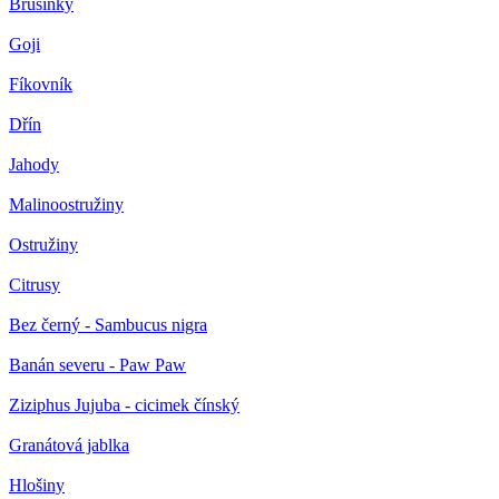
Brusinky
Goji
Fíkovník
Dřín
Jahody
Malinoostružiny
Ostružiny
Citrusy
Bez černý - Sambucus nigra
Banán severu - Paw Paw
Ziziphus Jujuba - cicimek čínský
Granátová jablka
Hlošiny