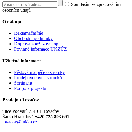
Souhlasím se zpracováním
osobních údajů
O nákupu
Reklamační řád
Obchodní podmínky
Doprava zboží z e-shopu
Povinné informace UKZÚZ
Užitečné informace
Pěstování a péče o stromky
Prodej ovocných stromků
Sortiment
Podpora projektu
Prodejna Tovačov
ulice Podvalí, 751 01 Tovačov
Šárka Hrabalová
+420 725 893 691
tovacov@jukka.cz