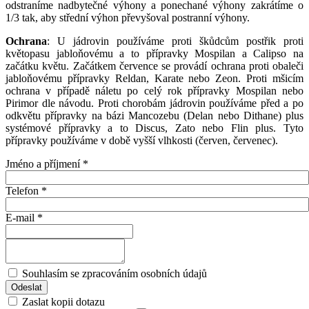
odstraníme nadbytečné výhony a ponechané výhony zakrátíme o
1/3 tak, aby střední výhon převyšoval postranní výhony.
Ochrana
: U jádrovin používáme proti škůdcům postřik proti
květopasu jabloňovému a to přípravky Mospilan a Calipso na
začátku květu. Začátkem července se provádí ochrana proti obaleči
jabloňovému přípravky Reldan, Karate nebo Zeon. Proti mšicím
ochrana v případě náletu po celý rok přípravky Mospilan nebo
Pirimor dle návodu. Proti chorobám jádrovin používáme před a po
odkvětu přípravky na bázi Mancozebu (Delan nebo Dithane) plus
systémové přípravky a to Discus, Zato nebo Flin plus. Tyto
přípravky používáme v době vyšší vlhkosti (červen, červenec).
Jméno a příjmení
*
Telefon
*
E-mail
*
Souhlasím se zpracováním osobních údajů
Zaslat kopii dotazu