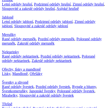
Letní odrůdy hrušní
,
Podzimní odrůdy hrušní
,
Zimní odrůdy hrušní
,
Sloupovité a zakrslé odrůdy hrušní
,
Asijské hrušně
Jabloně
Letní odrůdy jabloní
,
Podzimní odrůdy jabloní
,
Zimní odrůdy
jabloní
,
Sloupovité a zakrslé odrůdy jabloní
Meruňky
Rané odrůdy meruněk
,
Pozdní odrůdy meruněk
,
Polorané odrůdy
meruněk
,
Zakrslé odrůdy meruněk
Nektarinky
Rané odrůdy nektarinek
,
Pozdní odrůdy nektarinek
,
Polorané
odrůdy nektarinek
,
Zakrslé odrůdy nektarinek
Ořechy, lísky a mandloně
Lísky
,
Mandloně
,
Ořešáky
Švestky a slivoně
Rané odrůdy švestek
,
Pozdní odrůdy švestek
,
Ryngle a blumy
,
Švestkomeruňky
,
Japonské švestky
,
Polorané odrůdy švestek
,
Mirabelky
,
Sloupovité a zakrslé odrůdy švestek
Třešně