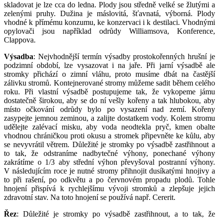
skladovat je lze cca do ledna. Plody jsou středně velké se žlutými a
zelenými pruhy. Dužina je máslovitá, šťavnatá, výborná. Plody
vhodné k přímému konzumu, ke konzervaci i k destilaci. Vhodnými
opylovači jsou například odrůdy Williamsova, Konference,
Clappova.
Výsadba
: Nejvhodnější termín výsadby prostokořenných hrušní je
podzimní období, lze vysazovat i na jaře. Při jarní výsadbě ale
stromky přichází o zimní vláhu, proto musíme dbát na častější
zálivku stromů. Kontejnerované stromy můžeme sadit během celého
roku. Při vlastní výsadbě postupujeme tak, že vykopeme jámu
dostatečně širokou, aby se do ní vešly kořeny a tak hlubokou, aby
místo očkování odrůdy bylo po vysazení nad zemí. Kořeny
zasypejte jemnou zeminou, a zalijte dostatkem vody. Kolem stromu
udělejte zalévací misku, aby voda neodtekla pryč, kmen obalte
vhodnou chráničkou proti okusu a stromek připevněte ke kůlu, aby
se nevyvrátil větrem. Důležité je stromky po výsadbě zastřihnout a
to tak, že odstraníme nadbytečné výhony, ponechané výhony
zakrátíme o 1/3 aby střední výhon převyšoval postranní výhony.
V následujícím roce je nutné stromy přihnojit dusíkatými hnojivy a
to při rašení, po odkvětu a po červnovém propadu plodů. Tohle
hnojení přispívá k rychlejšímu vývoji stromků a zlepšuje jejich
zdravotní stav. Na toto hnojení se používá např. Cererit.
Řez
: Důležité je stromky po výsadbě zastřihnout, a to tak, že