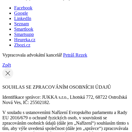
Facebook
Google
LinkedIn
Seznam
Smartlook
Smartsupp
Heureka.cz
Zbozi.cz
Vypracovala advokátní kancelář
Petráš Rezek
Zpět
SOUHLAS SE ZPRACOVÁNÍM OSOBNÍCH ÚDAJŮ
Identifikace správce: JUKKA s.r.o., Lhotská 772, 68722 Ostrožská
Nová Ves, IČ: 25502182.
V souladu s ustanoveními Nařízení Evropského parlamentu a Rady
EU 2016/679 o ochraně fyzických osob, v souvislosti se
zpracováním osobních údajů (dále jen „Nařízení“) souhlasím tímto s
tím, aby výše uvedená společnost (dále jen „správce“) zpracovávala