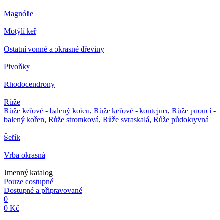
Magnólie
Motýlí keř
Ostatní vonné a okrasné dřeviny
Pivoňky
Rhododendrony
Růže
Růže keřové - balený kořen
,
Růže keřové - kontejner
,
Růže pnoucí -
balený kořen
,
Růže stromková
,
Růže svraskalá
,
Růže půdokryvná
Šeřík
Vrba okrasná
Jmenný katalog
Pouze dostupné
Dostupné a připravované
0
0 Kč