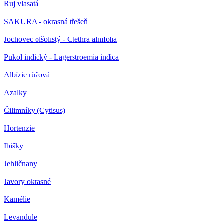
Ruj vlasatá
SAKURA - okrasná třešeň
Jochovec olšolistý - Clethra alnifolia
Pukol indický - Lagerstroemia indica
Albízie růžová
Azalky
Čilimníky (Cytisus)
Hortenzie
Ibišky
Jehličnany
Javory okrasné
Kamélie
Levandule