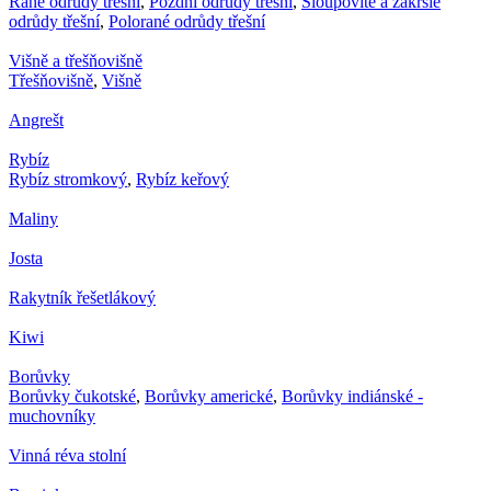
Rané odrůdy třešní
,
Pozdní odrůdy třešní
,
Sloupovité a zakrslé
odrůdy třešní
,
Polorané odrůdy třešní
Višně a třešňovišně
Třešňovišně
,
Višně
Angrešt
Rybíz
Rybíz stromkový
,
Rybíz keřový
Maliny
Josta
Rakytník řešetlákový
Kiwi
Borůvky
Borůvky čukotské
,
Borůvky americké
,
Borůvky indiánské -
muchovníky
Vinná réva stolní