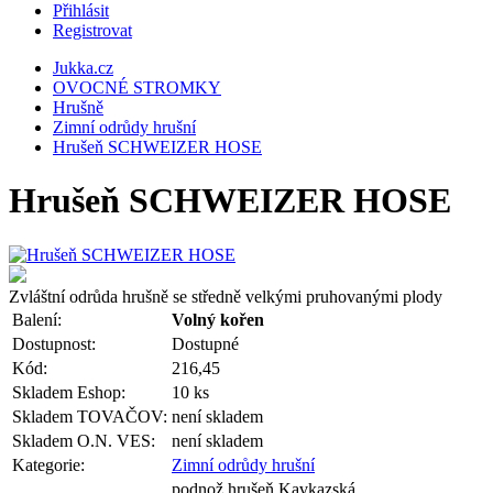
Přihlásit
Registrovat
Jukka.cz
OVOCNÉ STROMKY
Hrušně
Zimní odrůdy hrušní
Hrušeň SCHWEIZER HOSE
Hrušeň SCHWEIZER HOSE
Zvláštní odrůda hrušně se středně velkými pruhovanými plody
Balení:
Volný kořen
Dostupnost:
Dostupné
Kód:
216,45
Skladem Eshop:
10 ks
Skladem TOVAČOV:
není skladem
Skladem O.N. VES:
není skladem
Kategorie:
Zimní odrůdy hrušní
podnož hrušeň Kavkazská