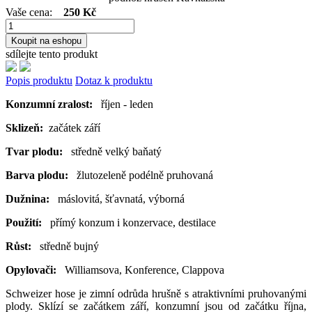
Vaše cena:
250 Kč
Koupit na eshopu
sdílejte tento produkt
Popis produktu
Dotaz k produktu
Konzumní zralost:
říjen - leden
Sklizeň:
začátek září
Tvar plodu:
středně velký baňatý
Barva plodu:
žlutozeleně podélně pruhovaná
Dužnina:
máslovitá, šťavnatá, výborná
Použití:
přímý konzum i konzervace, destilace
Růst:
středně bujný
Opylovači:
Williamsova, Konference, Clappova
Schweizer hose je zimní odrůda hrušně s atraktivními pruhovanými
plody. Sklízí se začátkem září, konzumní jsou od začátku října,