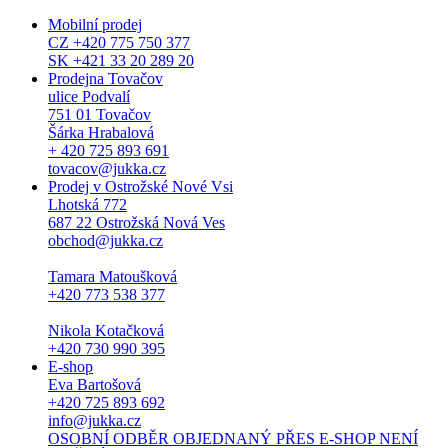
Mobilní prodej
CZ +420 775 750 377
SK +421 33 20 289 20
Prodejna Tovačov
ulice Podvalí
751 01 Tovačov
Šárka Hrabalová
+ 420 725 893 691
tovacov@jukka.cz
Prodej v Ostrožské Nové Vsi
Lhotská 772
687 22 Ostrožská Nová Ves
obchod@jukka.cz
Tamara Matoušková
+420 773 538 377
Nikola Kotačková
+420 730 990 395
E-shop
Eva Bartošová
+420 725 893 692
info@jukka.cz
OSOBNÍ ODBĚR OBJEDNANÝ PŘES E-SHOP NENÍ