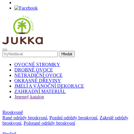
OVOCNÉ STROMKY
DROBNÉ OVOCE
NETRADIČNÍ OVOCE
OKRASNÉ DŘEVINY
JMELÍ A VÁNOČNÍ DEKORACE
ZAHRADNÍ MATERIÁL
Jmenný katalog
Broskvoně
Rané odrůdy broskvoní
,
Pozdní odrůdy broskvoní
,
Zakrslé odrůdy
broskvoní
,
Polorané odrůdy broskvoní
Hrušně