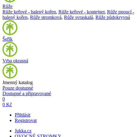
Růže
Růže keřové - balený kořen
,
Růže keřové - kontejner
,
Růže pnoucí -
balený kořen
,
Růže stromková
,
Růže svraskalá
,
Růže půdokryvná
Šeřík
Vrba okrasná
Jmenný katalog
Pouze dostupné
Dostupné a připravované
0
0 Kč
Přihlásit
Registrovat
Jukka.cz
OVOCNÉ STROMKY