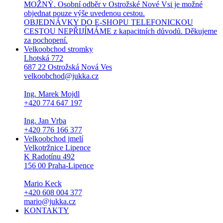
MOŽNÝ. Osobní odběr v Ostrožské Nové Vsi je možné
objednat pouze výše uvedenou cestou.
OBJEDNÁVKY DO E-SHOPU TELEFONICKOU
CESTOU NEPŘIJÍMÁME z kapacitních důvodů. Děkujeme
za pochopení.
Velkoobchod stromky
Lhotská 772
687 22 Ostrožská Nová Ves
velkoobchod@jukka.cz
Ing. Marek Mojdl
+420 774 647 197
Ing. Jan Vrba
+420 776 166 377
Velkoobchod jmelí
Velkotržnice Lipence
K Radotínu 492
156 00 Praha-Lipence
Mario Keck
+420 608 004 377
mario@jukka.cz
KONTAKTY