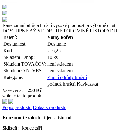
Raně zimní odrůda hrušní vysoké plodnosti a výborné chuti
DOSTUPNÉ AŽ VE DRUHÉ POLOVINĚ LISTOPADU
Balení:
Volný kořen
Dostupnost:
Dostupné
Kód:
216,25
Skladem Eshop:
10 ks
Skladem TOVAČOV:
není skladem
Skladem O.N. VES:
není skladem
Kategorie:
Zimní odrůdy hrušní
podnož hrušeň Kavkazská
Vaše cena:
250 Kč
sdílejte tento produkt
Popis produktu
Dotaz k produktu
Konzumní zralost:
říjen - listopad
Sklizeň
: konec září