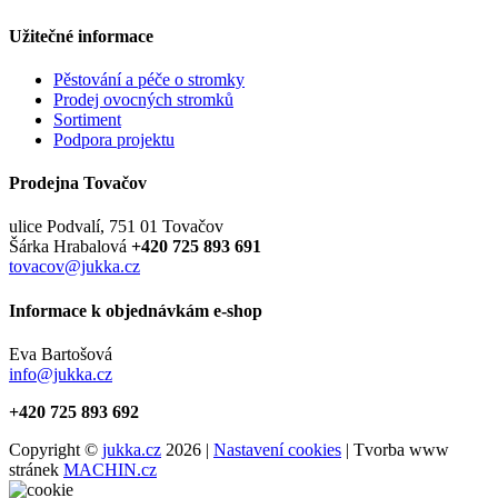
Užitečné informace
Pěstování a péče o stromky
Prodej ovocných stromků
Sortiment
Podpora projektu
Prodejna Tovačov
ulice Podvalí, 751 01 Tovačov
Šárka Hrabalová
+420 725 893 691
tovacov@jukka.cz
Informace k objednávkám e-shop
Eva Bartošová
info@jukka.cz
+420 725 893 692
Copyright ©
jukka.cz
2026 |
Nastavení cookies
| Tvorba www
stránek
MACHIN.cz