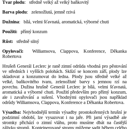
Tvar plodu
: středně velký až velký baňkovitý
Barva plodu
: zelenožlutá, jemně rzivá
Dužnina
: bílá, velmi šťavnatá, aromatická, výborné chuti
Použití:
přímý konzum
Růst:
středně silný
Opylovači:
Williamsova, Clappova, Konference, Děkanka
Robertova
Hrušeň Generál Leclerc je raně zimní odrůda vhodná pro pěstování
ve středních i vyšších polohách. Sklízí se koncem září, plody lze
skladovat a konzumovat do ledna. Plody jsou středně velké až
velké, baňkovitého tvaru, zelenožluté barvy s jemnou rzí na
povrchu. Dužina hrušně Generál Leclerc je bílá, velmi šťavnatá,
aromatická a výborné chuti. Použití především pro přímý konzum,
ale i zavařování a sušení. Vhodnými opylovači jsou například
odrůdy Williamsova, Clappova, Konference a Děkanka Robertova.
Výsadba:
Nejvhodnější termín výsadby prostokořenných hrušní je
podzimní období, lze vysazovat i na jaře. Při jarní výsadbě ale
stromky přichází o zimní vláhu, proto musíme dbát na častější
zálivku stromů. Kontejnerované stromy můžeme sadit během celého