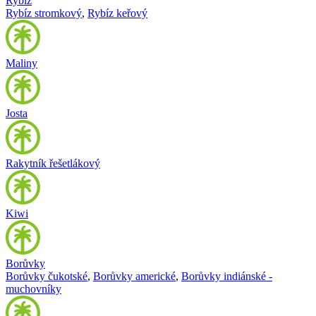
Rybíz
Rybíz stromkový
,
Rybíz keřový
Maliny
Josta
Rakytník řešetlákový
Kiwi
Borůvky
Borůvky čukotské
,
Borůvky americké
,
Borůvky indiánské -
muchovníky