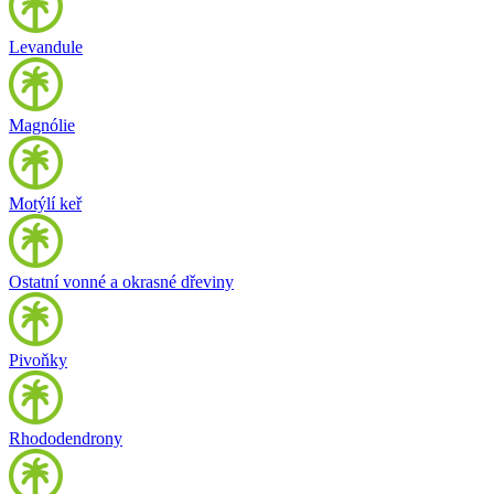
Levandule
Magnólie
Motýlí keř
Ostatní vonné a okrasné dřeviny
Pivoňky
Rhododendrony