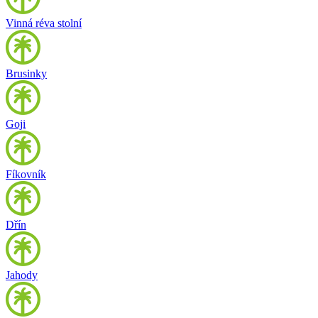
Vinná réva stolní
Brusinky
Goji
Fíkovník
Dřín
Jahody