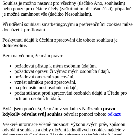
Souhlas je možno nastavit pro všechny (tlačítko Ano, souhlasím)
nebo pouze pro některé účely (zaškrtnutím příslušné části), případně
je možné zamítnout vše (tlačítko Nesouhlasím).
Při udělení souhlasu smarketingovými a preferenčními cookies může
docházet k profilování.
Poskytnutí údajů k účelům zpracování dle tohoto souhlasu je
dobrovolné.
Beru na vědomí, že mám právo:
požadovat přístup k mým osobním údajům,
požadovat opravu či výmaz mých osobních údajů,
požadovat omezení zpracování,
vznést námitku proti zpracování,
na přenositelnost osobních údajů,
podat stížnost proti zpracování osobních údajů u Úřadu pro
ochranu osobních údajů.
Byl/a jsem poučen/a, že mám v souladu s Nařízením
právo
kdykoliv odvolat svůj souhlas
odvolat pomocí tohoto
odkazu
.
Veškeré informace včetně možnosti výkonu svých práv, způsobu
odvolání souhlasu a doby uložení jednotlivých cookies najdete v