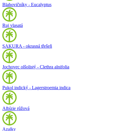
Blahovičníky - Eucalyptus
Ruj vlasatá
SAKURA - okrasná třešeň
Jochovec olšolistý - Clethra alnifolia
Pukol indický - Lagerstroemia indica
Albízie růžová
Azalky