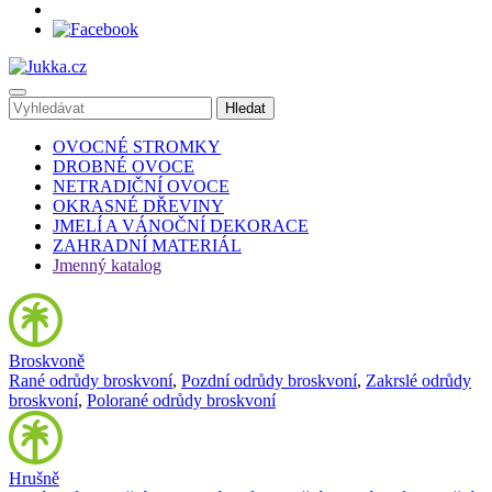
OVOCNÉ STROMKY
DROBNÉ OVOCE
NETRADIČNÍ OVOCE
OKRASNÉ DŘEVINY
JMELÍ A VÁNOČNÍ DEKORACE
ZAHRADNÍ MATERIÁL
Jmenný katalog
Broskvoně
Rané odrůdy broskvoní
,
Pozdní odrůdy broskvoní
,
Zakrslé odrůdy
broskvoní
,
Polorané odrůdy broskvoní
Hrušně