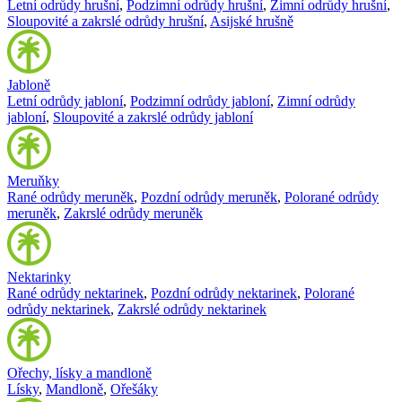
Letní odrůdy hrušní
,
Podzimní odrůdy hrušní
,
Zimní odrůdy hrušní
,
Sloupovité a zakrslé odrůdy hrušní
,
Asijské hrušně
Jabloně
Letní odrůdy jabloní
,
Podzimní odrůdy jabloní
,
Zimní odrůdy
jabloní
,
Sloupovité a zakrslé odrůdy jabloní
Meruňky
Rané odrůdy meruněk
,
Pozdní odrůdy meruněk
,
Polorané odrůdy
meruněk
,
Zakrslé odrůdy meruněk
Nektarinky
Rané odrůdy nektarinek
,
Pozdní odrůdy nektarinek
,
Polorané
odrůdy nektarinek
,
Zakrslé odrůdy nektarinek
Ořechy, lísky a mandloně
Lísky
,
Mandloně
,
Ořešáky