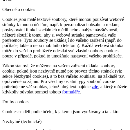
Obecně o cookies
Cookies jsou malé textové soubory, které mohou používat webové
stránky k mnoha účelům, např. k personalizaci obsahu a reklam,
poskytování funkcí sociálních médií nebo analýze návštěvnosti,
některé slouží k tomu, aby si webová stránka pamatovala vaše
preference. Tyto soubory se ukládají do vašeho zařízení (např. do
počítače, tabletu nebo mobilního telefonu). Každá webová stránka
může do vašeho prohlížeče odesílat své vlastní soubory cookies
pouze v případě, pokud to umožňuje nastavení vašeho prohlížeče.
Zákon stanoví, že můžeme na vašem zařízení ukládat soubory
cookie, pokud jsou nezbytně nutné pro provoz těchto stránek (viz
sekce Nezbytné cookies), a to bez vašeho souhlasu, na základě tzv.
oprávněného zájmu. Pro všechny ostatní typy souborů cookie
potřebujeme váš souhlas, jehož plný text najdete
zde
, a který můžete
kdykoliv odvolat pomocí tohoto
formuláře
.
Druhy cookies
Cookies se dělí podle účelu, k jakému jsou využívány a ta takto:
Nezbytné (technické)