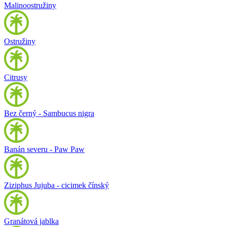
Malinoostružiny
Ostružiny
Citrusy
Bez černý - Sambucus nigra
Banán severu - Paw Paw
Ziziphus Jujuba - cicimek čínský
Granátová jablka