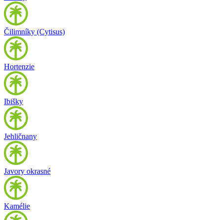
Čilimníky (Cytisus)
Hortenzie
Ibišky
Jehličnany
Javory okrasné
Kamélie