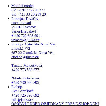
Mobilní prodej
CZ +420 775 750 377
SK +421 33 20 289 20
Prodejna Tovačov
ulice Podvalí
751 01 Tovačov
Šárka Hrabalová
+ 420 725 893 691
tovacov@jukka.cz
Prodej v Ostrožské Nové Vsi
Lhotská 772
687 22 Ostrožská Nová Ves
obchod@jukka.cz
Tamara Matoušková
+420 773 538 377
Nikola Kotačková
+420 730 990 395
E-shop
Eva Bartošová
+420 725 893 692
info@jukka.cz
OSOBNÍ ODBĚR OBJEDNANÝ PŘES E-SHOP NENÍ