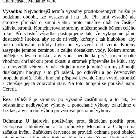
Charneuská, Madame Verté.
Výsadba
: Nejvhodnější termín výsadby prostokořenných hrušní je
podzimní období, lze vysazovat i na jaře. Při jarní výsadbě ale
stromky přichází o zimní vláhu, proto musíme dbát na častější
zálivku stromů. Kontejnerované stromy můžeme sadit během celého
roku. Při vlastní výsadbě postupujeme tak, že vykopeme jámu
dostatečně širokou, aby se do ní vešly kořeny a tak hlubokou, aby
místo očkování odrůdy bylo po vysazení nad zemí. Kořeny
zasypejte jemnou zeminou, a zalijte dostatkem vody. Kolem stromu
udělejte zalévací misku, aby voda neodtekla pryč, kmen obalte
vhodnou chráničkou proti okusu a stromek připevněte ke kůlu, aby
se nevyvrátil větrem. V následujícím roce je nutné stromy přihnojit
dusíkatými hnojivy a to při rašení, po odkvětu a po červnovém
propadu plodů. Tohle hnojení přispívá k rychlejšímu vývoji stromků
a zlepšuje jejich zdravotní stav. Na toto hnojení se používá např.
Cererit.
Řez
: Důležité je stromky po výsadbě zastřihnout, a to tak, že
odstraníme nadbytečné výhony a ponechané výhony zakrátíme o
1/3 tak, aby střední výhon převyšoval postranní výhony.
Ochrana
: U jádrovin používáme proti škůdcům postřik proti
květopasu jabloňovému a to přípravky Mospilan a Calipso na
začátku květu. Začátkem července se provádí ochrana proti obaleči
jabloňovému přípravky Reldan, Karate nebo Zeon. Proti mšicím