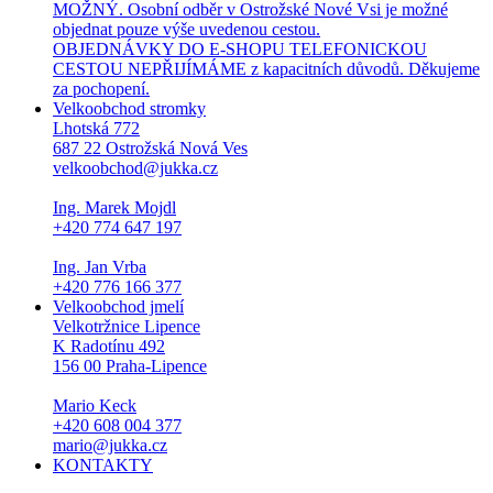
MOŽNÝ. Osobní odběr v Ostrožské Nové Vsi je možné
objednat pouze výše uvedenou cestou.
OBJEDNÁVKY DO E-SHOPU TELEFONICKOU
CESTOU NEPŘIJÍMÁME z kapacitních důvodů. Děkujeme
za pochopení.
Velkoobchod stromky
Lhotská 772
687 22 Ostrožská Nová Ves
velkoobchod@jukka.cz
Ing. Marek Mojdl
+420 774 647 197
Ing. Jan Vrba
+420 776 166 377
Velkoobchod jmelí
Velkotržnice Lipence
K Radotínu 492
156 00 Praha-Lipence
Mario Keck
+420 608 004 377
mario@jukka.cz
KONTAKTY