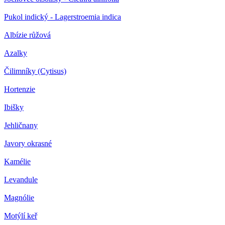
Pukol indický - Lagerstroemia indica
Albízie růžová
Azalky
Čilimníky (Cytisus)
Hortenzie
Ibišky
Jehličnany
Javory okrasné
Kamélie
Levandule
Magnólie
Motýlí keř