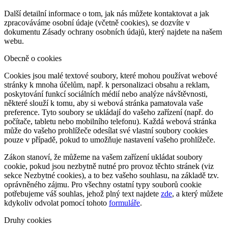
Další detailní informace o tom, jak nás můžete kontaktovat a jak
zpracováváme osobní údaje (včetně cookies), se dozvíte v
dokumentu Zásady ochrany osobních údajů, který najdete na našem
webu.
Obecně o cookies
Cookies jsou malé textové soubory, které mohou používat webové
stránky k mnoha účelům, např. k personalizaci obsahu a reklam,
poskytování funkcí sociálních médií nebo analýze návštěvnosti,
některé slouží k tomu, aby si webová stránka pamatovala vaše
preference. Tyto soubory se ukládají do vašeho zařízení (např. do
počítače, tabletu nebo mobilního telefonu). Každá webová stránka
může do vašeho prohlížeče odesílat své vlastní soubory cookies
pouze v případě, pokud to umožňuje nastavení vašeho prohlížeče.
Zákon stanoví, že můžeme na vašem zařízení ukládat soubory
cookie, pokud jsou nezbytně nutné pro provoz těchto stránek (viz
sekce Nezbytné cookies), a to bez vašeho souhlasu, na základě tzv.
oprávněného zájmu. Pro všechny ostatní typy souborů cookie
potřebujeme váš souhlas, jehož plný text najdete
zde
, a který můžete
kdykoliv odvolat pomocí tohoto
formuláře
.
Druhy cookies