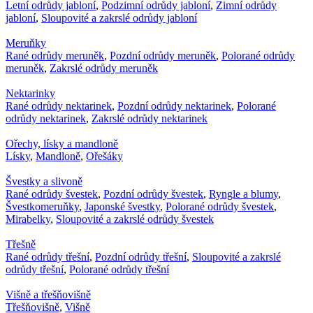
Letní odrůdy jabloní
,
Podzimní odrůdy jabloní
,
Zimní odrůdy
jabloní
,
Sloupovité a zakrslé odrůdy jabloní
Meruňky
Rané odrůdy meruněk
,
Pozdní odrůdy meruněk
,
Polorané odrůdy
meruněk
,
Zakrslé odrůdy meruněk
Nektarinky
Rané odrůdy nektarinek
,
Pozdní odrůdy nektarinek
,
Polorané
odrůdy nektarinek
,
Zakrslé odrůdy nektarinek
Ořechy, lísky a mandloně
Lísky
,
Mandloně
,
Ořešáky
Švestky a slivoně
Rané odrůdy švestek
,
Pozdní odrůdy švestek
,
Ryngle a blumy
,
Švestkomeruňky
,
Japonské švestky
,
Polorané odrůdy švestek
,
Mirabelky
,
Sloupovité a zakrslé odrůdy švestek
Třešně
Rané odrůdy třešní
,
Pozdní odrůdy třešní
,
Sloupovité a zakrslé
odrůdy třešní
,
Polorané odrůdy třešní
Višně a třešňovišně
Třešňovišně
,
Višně