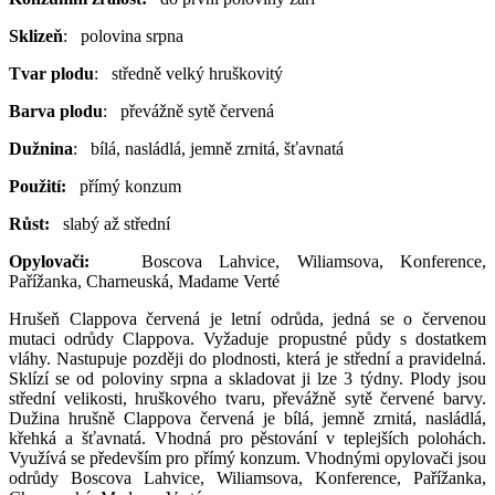
Sklizeň
: polovina srpna
Tvar plodu
: středně velký hruškovitý
Barva plodu
: převážně sytě červená
Dužnina
: bílá, nasládlá, jemně zrnitá, šťavnatá
Použití:
přímý konzum
Růst:
slabý až střední
Opylovači:
Boscova Lahvice, Wiliamsova, Konference,
Pařížanka, Charneuská, Madame Verté
Hrušeň Clappova červená je letní odrůda, jedná se o červenou
mutaci odrůdy Clappova. Vyžaduje propustné půdy s dostatkem
vláhy. Nastupuje později do plodnosti, která je střední a pravidelná.
Sklízí se od poloviny srpna a skladovat ji lze 3 týdny. Plody jsou
střední velikosti, hruškového tvaru, převážně sytě červené barvy.
Dužina hrušně Clappova červená je bílá, jemně zrnitá, nasládlá,
křehká a šťavnatá. Vhodná pro pěstování v teplejších polohách.
Využívá se především pro přímý konzum. Vhodnými opylovači jsou
odrůdy Boscova Lahvice, Wiliamsova, Konference, Pařížanka,