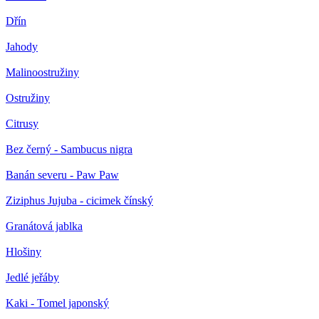
Dřín
Jahody
Malinoostružiny
Ostružiny
Citrusy
Bez černý - Sambucus nigra
Banán severu - Paw Paw
Ziziphus Jujuba - cicimek čínský
Granátová jablka
Hlošiny
Jedlé jeřáby
Kaki - Tomel japonský