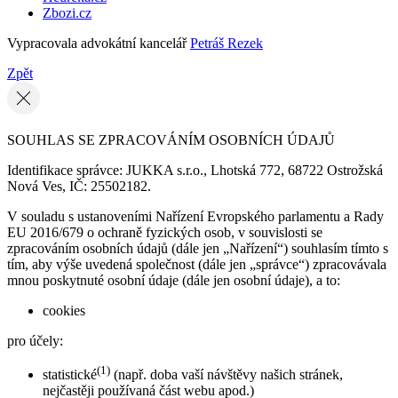
Zbozi.cz
Vypracovala advokátní kancelář
Petráš Rezek
Zpět
SOUHLAS SE ZPRACOVÁNÍM OSOBNÍCH ÚDAJŮ
Identifikace správce: JUKKA s.r.o., Lhotská 772, 68722 Ostrožská
Nová Ves, IČ: 25502182.
V souladu s ustanoveními Nařízení Evropského parlamentu a Rady
EU 2016/679 o ochraně fyzických osob, v souvislosti se
zpracováním osobních údajů (dále jen „Nařízení“) souhlasím tímto s
tím, aby výše uvedená společnost (dále jen „správce“) zpracovávala
mnou poskytnuté osobní údaje (dále jen osobní údaje), a to:
cookies
pro účely:
(1)
statistické
(např. doba vaší návštěvy našich stránek,
nejčastěji používaná část webu apod.)