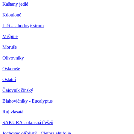
Kaštany jedlé
Kdouloně
Liči - Jahodový strom
Mišpule
Moruše
Olivovníky
Oskeruše
Ostatní
Čajovník čínský
Blahovičníky - Eucalyptus
Ruj vlasatá
SAKURA - okrasná třešeň
Jochovec olšolistý - Clethra alnifolia