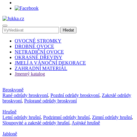
OVOCNÉ STROMKY
DROBNÉ OVOCE
NETRADIČNÍ OVOCE
OKRASNÉ DŘEVINY
JMELÍ A VÁNOČNÍ DEKORACE
ZAHRADNÍ MATERIÁL
Jmenný katalog
Broskvoně
Rané odrůdy broskvoní
,
Pozdní odrůdy broskvoní
,
Zakrslé odrůdy
broskvoní
,
Polorané odrůdy broskvoní
Hrušně
Letní odrůdy hrušní
,
Podzimní odrůdy hrušní
,
Zimní odrůdy hrušní
,
Sloupovité a zakrslé odrůdy hrušní
,
Asijské hrušně
Jabloně