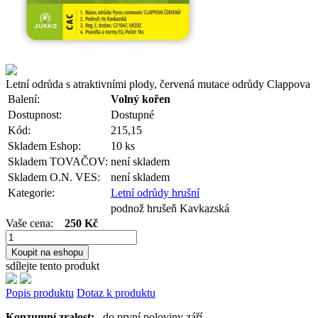
Letní odrůda s atraktivními plody, červená mutace odrůdy Clappova
Balení:
Volný kořen
Dostupnost:
Dostupné
Kód:
215,15
Skladem Eshop:
10 ks
Skladem TOVAČOV:
není skladem
Skladem O.N. VES:
není skladem
Kategorie:
Letní odrůdy hrušní
podnož hrušeň Kavkazská
Vaše cena:
250 Kč
Koupit na eshopu
sdílejte tento produkt
Popis produktu
Dotaz k produktu
Konzumní zralost:
do první poloviny září