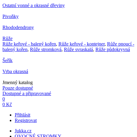
Ostatní vonné a okrasné dřeviny
Pivoňky
Rhododendrony
Růže
Růže keřové - balený kořen
,
Růže keřové - kontejner
,
Růže pnoucí -
balený kořen
,
Růže stromková
,
Růže svraskalá
,
Růže půdokryvná
Šeřík
Vrba okrasná
Jmenný katalog
Pouze dostupné
Dostupné a připravované
0
0 Kč
Přihlásit
Registrovat
Jukka.cz
OVOCNÉ STROMKY