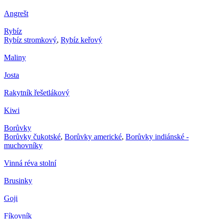
Angrešt
Rybíz
Rybíz stromkový
,
Rybíz keřový
Maliny
Josta
Rakytník řešetlákový
Kiwi
Borůvky
Borůvky čukotské
,
Borůvky americké
,
Borůvky indiánské -
muchovníky
Vinná réva stolní
Brusinky
Goji
Fíkovník