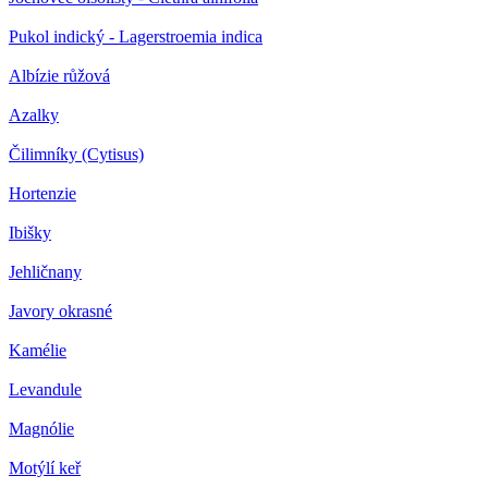
Pukol indický - Lagerstroemia indica
Albízie růžová
Azalky
Čilimníky (Cytisus)
Hortenzie
Ibišky
Jehličnany
Javory okrasné
Kamélie
Levandule
Magnólie
Motýlí keř