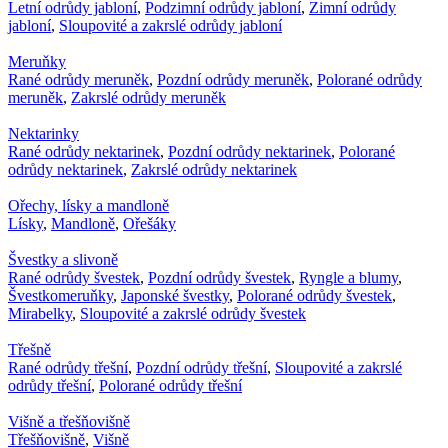
Letní odrůdy jabloní
,
Podzimní odrůdy jabloní
,
Zimní odrůdy
jabloní
,
Sloupovité a zakrslé odrůdy jabloní
Meruňky
Rané odrůdy meruněk
,
Pozdní odrůdy meruněk
,
Polorané odrůdy
meruněk
,
Zakrslé odrůdy meruněk
Nektarinky
Rané odrůdy nektarinek
,
Pozdní odrůdy nektarinek
,
Polorané
odrůdy nektarinek
,
Zakrslé odrůdy nektarinek
Ořechy, lísky a mandloně
Lísky
,
Mandloně
,
Ořešáky
Švestky a slivoně
Rané odrůdy švestek
,
Pozdní odrůdy švestek
,
Ryngle a blumy
,
Švestkomeruňky
,
Japonské švestky
,
Polorané odrůdy švestek
,
Mirabelky
,
Sloupovité a zakrslé odrůdy švestek
Třešně
Rané odrůdy třešní
,
Pozdní odrůdy třešní
,
Sloupovité a zakrslé
odrůdy třešní
,
Polorané odrůdy třešní
Višně a třešňovišně
Třešňovišně
,
Višně