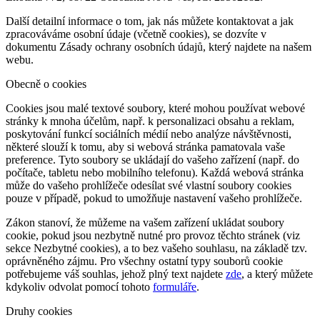
Další detailní informace o tom, jak nás můžete kontaktovat a jak
zpracováváme osobní údaje (včetně cookies), se dozvíte v
dokumentu Zásady ochrany osobních údajů, který najdete na našem
webu.
Obecně o cookies
Cookies jsou malé textové soubory, které mohou používat webové
stránky k mnoha účelům, např. k personalizaci obsahu a reklam,
poskytování funkcí sociálních médií nebo analýze návštěvnosti,
některé slouží k tomu, aby si webová stránka pamatovala vaše
preference. Tyto soubory se ukládají do vašeho zařízení (např. do
počítače, tabletu nebo mobilního telefonu). Každá webová stránka
může do vašeho prohlížeče odesílat své vlastní soubory cookies
pouze v případě, pokud to umožňuje nastavení vašeho prohlížeče.
Zákon stanoví, že můžeme na vašem zařízení ukládat soubory
cookie, pokud jsou nezbytně nutné pro provoz těchto stránek (viz
sekce Nezbytné cookies), a to bez vašeho souhlasu, na základě tzv.
oprávněného zájmu. Pro všechny ostatní typy souborů cookie
potřebujeme váš souhlas, jehož plný text najdete
zde
, a který můžete
kdykoliv odvolat pomocí tohoto
formuláře
.
Druhy cookies