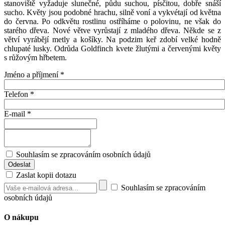
stanoviště vyžaduje slunečné, půdu suchou, písčitou, dobře snáší
sucho. Květy jsou podobné hrachu, silně voní a vykvétají od května
do června. Po odkvětu rostlinu ostříháme o polovinu, ne však do
starého dřeva. Nové větve vyrůstají z mladého dřeva. Někde se z
větví vyrábějí metly a košíky. Na podzim keř zdobí velké hodně
chlupaté lusky. Odrůda Goldfinch kvete žlutými a červenými květy
s růžovým hřbetem.
Jméno a příjmení
*
Telefon
*
E-mail
*
Souhlasím se zpracováním osobních údajů
Zaslat kopii dotazu
Souhlasím se zpracováním
osobních údajů
O nákupu