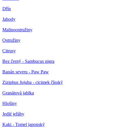
Dřín
Jahody
Malinoostružiny
Ostružiny
Citrusy
Bez černý - Sambucus nigra
Banán severu - Paw Paw
Ziziphus Jujuba - cicimek čínský
Granátová jablka
Hlošiny
Jedlé jeřáby
Kaki - Tomel japonský