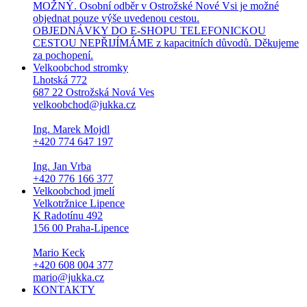
MOŽNÝ. Osobní odběr v Ostrožské Nové Vsi je možné
objednat pouze výše uvedenou cestou.
OBJEDNÁVKY DO E-SHOPU TELEFONICKOU
CESTOU NEPŘIJÍMÁME z kapacitních důvodů. Děkujeme
za pochopení.
Velkoobchod stromky
Lhotská 772
687 22 Ostrožská Nová Ves
velkoobchod@jukka.cz
Ing. Marek Mojdl
+420 774 647 197
Ing. Jan Vrba
+420 776 166 377
Velkoobchod jmelí
Velkotržnice Lipence
K Radotínu 492
156 00 Praha-Lipence
Mario Keck
+420 608 004 377
mario@jukka.cz
KONTAKTY