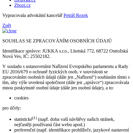
Zbozi.cz
Vypracovala advokátní kancelář
Petráš Rezek
Zpět
SOUHLAS SE ZPRACOVÁNÍM OSOBNÍCH ÚDAJŮ
Identifikace správce: JUKKA s.r.o., Lhotská 772, 68722 Ostrožská
Nová Ves, IČ: 25502182.
V souladu s ustanoveními Nařízení Evropského parlamentu a Rady
EU 2016/679 o ochraně fyzických osob, v souvislosti se
zpracováním osobních údajů (dále jen „Nařízení“) souhlasím tímto s
tím, aby výše uvedená společnost (dále jen „správce“) zpracovávala
mnou poskytnuté osobní údaje (dále jen osobní údaje), a to:
cookies
pro účely:
(1)
statistické
(např. doba vaší návštěvy našich stránek,
nejčastěji používaná část webu apod.)
preferenční (např. identifikace prohlížeče, jazykové nastavení