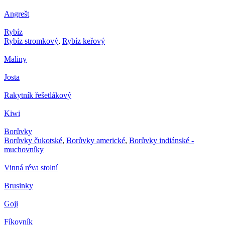
Angrešt
Rybíz
Rybíz stromkový
,
Rybíz keřový
Maliny
Josta
Rakytník řešetlákový
Kiwi
Borůvky
Borůvky čukotské
,
Borůvky americké
,
Borůvky indiánské -
muchovníky
Vinná réva stolní
Brusinky
Goji
Fíkovník