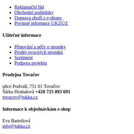
Reklamační řád
Obchodní podmínky
Doprava zboží z e-shopu
Povinné informace UKZÚZ
Užitečné informace
Pěstování a péče o stromky
Prodej ovocných stromků
Sortiment
Podpora projektu
Prodejna Tovačov
ulice Podvalí, 751 01 Tovačov
Šárka Hrabalová
+420 725 893 691
tovacov@jukka.cz
Informace k objednávkám e-shop
Eva Bartošová
info@jukka.cz