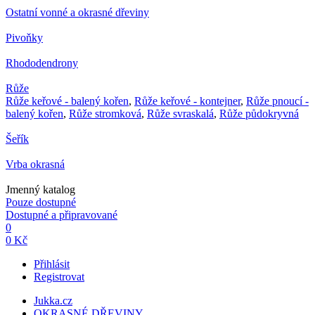
Ostatní vonné a okrasné dřeviny
Pivoňky
Rhododendrony
Růže
Růže keřové - balený kořen
,
Růže keřové - kontejner
,
Růže pnoucí -
balený kořen
,
Růže stromková
,
Růže svraskalá
,
Růže půdokryvná
Šeřík
Vrba okrasná
Jmenný katalog
Pouze dostupné
Dostupné a připravované
0
0 Kč
Přihlásit
Registrovat
Jukka.cz
OKRASNÉ DŘEVINY