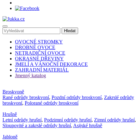
OVOCNÉ STROMKY
DROBNÉ OVOCE
NETRADIČNÍ OVOCE
OKRASNÉ DŘEVINY
JMELÍ A VÁNOČNÍ DEKORACE
ZAHRADNÍ MATERIÁL
Jmenný katalog
Broskvoně
Rané odrůdy broskvoní
,
Pozdní odrůdy broskvoní
,
Zakrslé odrůdy
broskvoní
,
Polorané odrůdy broskvoní
Hrušně
Letní odrůdy hrušní
,
Podzimní odrůdy hrušní
,
Zimní odrůdy hrušní
,
Sloupovité a zakrslé odrůdy hrušní
,
Asijské hrušně
Jabloně