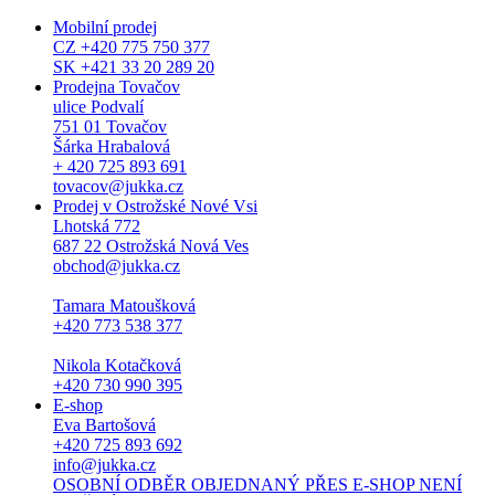
Mobilní prodej
CZ +420 775 750 377
SK +421 33 20 289 20
Prodejna Tovačov
ulice Podvalí
751 01 Tovačov
Šárka Hrabalová
+ 420 725 893 691
tovacov@jukka.cz
Prodej v Ostrožské Nové Vsi
Lhotská 772
687 22 Ostrožská Nová Ves
obchod@jukka.cz
Tamara Matoušková
+420 773 538 377
Nikola Kotačková
+420 730 990 395
E-shop
Eva Bartošová
+420 725 893 692
info@jukka.cz
OSOBNÍ ODBĚR OBJEDNANÝ PŘES E-SHOP NENÍ