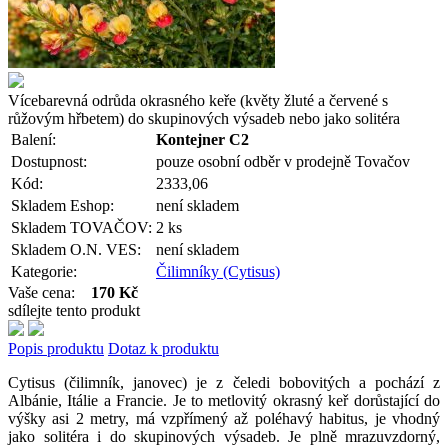
Vícebarevná odrůda okrasného keře (květy žluté a červené s
růžovým hřbetem) do skupinových výsadeb nebo jako solitéra
Balení:
Kontejner C2
Dostupnost:
pouze osobní odběr v prodejně Tovačov
Kód:
2333,06
Skladem Eshop:
není skladem
Skladem TOVAČOV:
2 ks
Skladem O.N. VES:
není skladem
Kategorie:
Čilimníky (Cytisus)
Vaše cena:
170 Kč
sdílejte tento produkt
Popis produktu
Dotaz k produktu
Cytisus (čilimník, janovec) je z čeledi bobovitých a pochází z
Albánie, Itálie a Francie. Je to metlovitý okrasný keř dorůstající do
výšky asi 2 metry, má vzpřímený až poléhavý habitus, je vhodný
jako solitéra i do skupinových výsadeb. Je plně mrazuvzdorný,