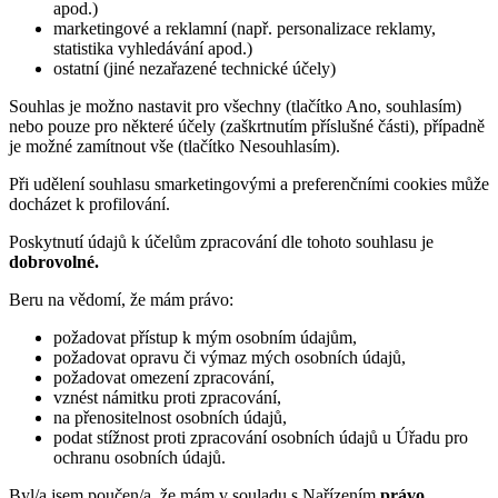
apod.)
marketingové a reklamní (např. personalizace reklamy,
statistika vyhledávání apod.)
ostatní (jiné nezařazené technické účely)
Souhlas je možno nastavit pro všechny (tlačítko Ano, souhlasím)
nebo pouze pro některé účely (zaškrtnutím příslušné části), případně
je možné zamítnout vše (tlačítko Nesouhlasím).
Při udělení souhlasu smarketingovými a preferenčními cookies může
docházet k profilování.
Poskytnutí údajů k účelům zpracování dle tohoto souhlasu je
dobrovolné.
Beru na vědomí, že mám právo:
požadovat přístup k mým osobním údajům,
požadovat opravu či výmaz mých osobních údajů,
požadovat omezení zpracování,
vznést námitku proti zpracování,
na přenositelnost osobních údajů,
podat stížnost proti zpracování osobních údajů u Úřadu pro
ochranu osobních údajů.
Byl/a jsem poučen/a, že mám v souladu s Nařízením
právo