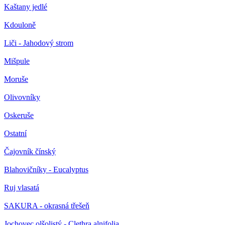
Kaštany jedlé
Kdouloně
Liči - Jahodový strom
Mišpule
Moruše
Olivovníky
Oskeruše
Ostatní
Čajovník čínský
Blahovičníky - Eucalyptus
Ruj vlasatá
SAKURA - okrasná třešeň
Jochovec olšolistý - Clethra alnifolia