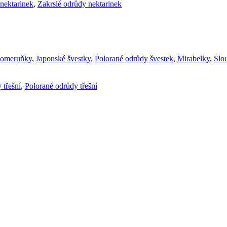
nektarinek
,
Zakrslé odrůdy nektarinek
komeruňky
,
Japonské švestky
,
Polorané odrůdy švestek
,
Mirabelky
,
Slou
 třešní
,
Polorané odrůdy třešní