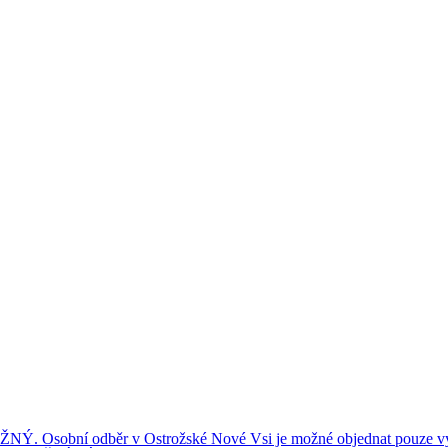
ní odběr v Ostrožské Nové Vsi je možné objednat pouze výše