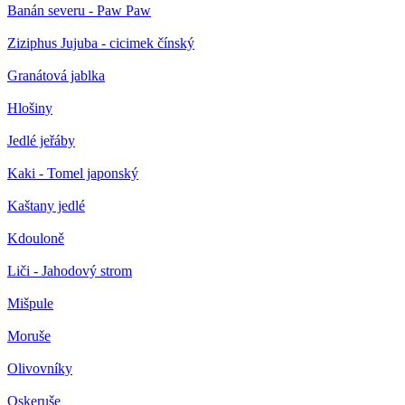
Banán severu - Paw Paw
Ziziphus Jujuba - cicimek čínský
Granátová jablka
Hlošiny
Jedlé jeřáby
Kaki - Tomel japonský
Kaštany jedlé
Kdouloně
Liči - Jahodový strom
Mišpule
Moruše
Olivovníky
Oskeruše