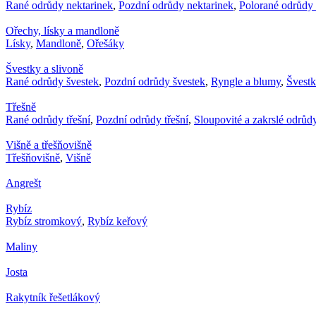
Rané odrůdy nektarinek
,
Pozdní odrůdy nektarinek
,
Polorané odrůdy 
Ořechy, lísky a mandloně
Lísky
,
Mandloně
,
Ořešáky
Švestky a slivoně
Rané odrůdy švestek
,
Pozdní odrůdy švestek
,
Ryngle a blumy
,
Švest
Třešně
Rané odrůdy třešní
,
Pozdní odrůdy třešní
,
Sloupovité a zakrslé odrůdy
Višně a třešňovišně
Třešňovišně
,
Višně
Angrešt
Rybíz
Rybíz stromkový
,
Rybíz keřový
Maliny
Josta
Rakytník řešetlákový