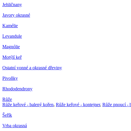
Jehličnany
Javory okrasné
Kamélie
Levandule
Magnólie
Motýlí keř
Ostatní vonné a okrasné dřeviny
Pivoňky
Rhododendrony
Růže
Růže keřové - balený kořen
,
Růže keřové - kontejner
,
Růže pnoucí - 
Šeřík
Vrba okrasná