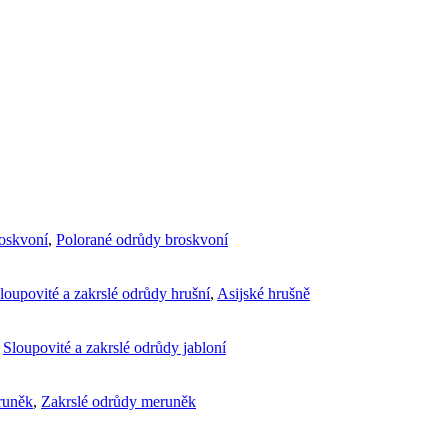
roskvoní
,
Polorané odrůdy broskvoní
loupovité a zakrslé odrůdy hrušní
,
Asijské hrušně
,
Sloupovité a zakrslé odrůdy jabloní
runěk
,
Zakrslé odrůdy meruněk