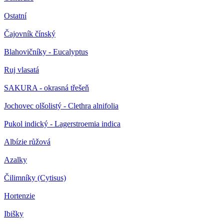
Ostatní
Čajovník čínský
Blahovičníky - Eucalyptus
Ruj vlasatá
SAKURA - okrasná třešeň
Jochovec olšolistý - Clethra alnifolia
Pukol indický - Lagerstroemia indica
Albízie růžová
Azalky
Čilimníky (Cytisus)
Hortenzie
Ibišky