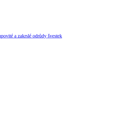
povité a zakrslé odrůdy švestek