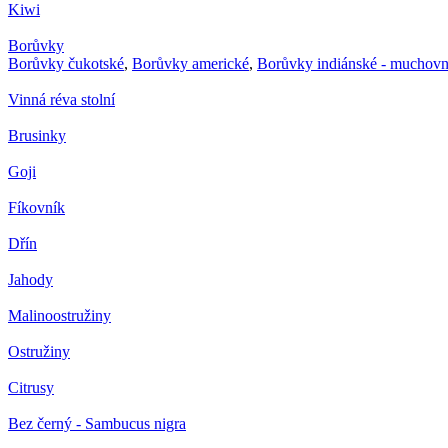
Kiwi
Borůvky
Borůvky čukotské
,
Borůvky americké
,
Borůvky indiánské - muchovn
Vinná réva stolní
Brusinky
Goji
Fíkovník
Dřín
Jahody
Malinoostružiny
Ostružiny
Citrusy
Bez černý - Sambucus nigra