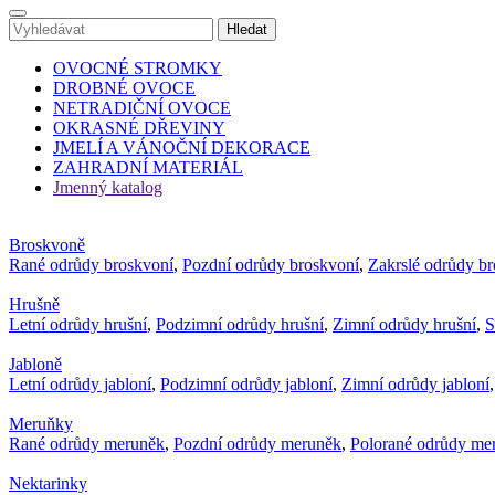
OVOCNÉ STROMKY
DROBNÉ OVOCE
NETRADIČNÍ OVOCE
OKRASNÉ DŘEVINY
JMELÍ A VÁNOČNÍ DEKORACE
ZAHRADNÍ MATERIÁL
Jmenný katalog
Broskvoně
Rané odrůdy broskvoní
,
Pozdní odrůdy broskvoní
,
Zakrslé odrůdy b
Hrušně
Letní odrůdy hrušní
,
Podzimní odrůdy hrušní
,
Zimní odrůdy hrušní
,
S
Jabloně
Letní odrůdy jabloní
,
Podzimní odrůdy jabloní
,
Zimní odrůdy jabloní
Meruňky
Rané odrůdy meruněk
,
Pozdní odrůdy meruněk
,
Polorané odrůdy me
Nektarinky