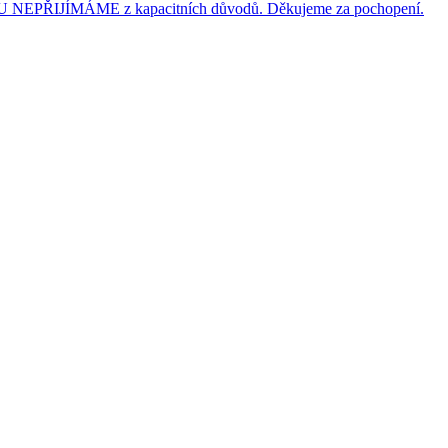
JÍMÁME z kapacitních důvodů. Děkujeme za pochopení.