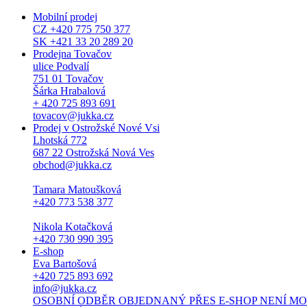
Mobilní prodej
CZ +420 775 750 377
SK +421 33 20 289 20
Prodejna Tovačov
ulice Podvalí
751 01 Tovačov
Šárka Hrabalová
+ 420 725 893 691
tovacov@jukka.cz
Prodej v Ostrožské Nové Vsi
Lhotská 772
687 22 Ostrožská Nová Ves
obchod@jukka.cz
Tamara Matoušková
+420 773 538 377
Nikola Kotačková
+420 730 990 395
E-shop
Eva Bartošová
+420 725 893 692
info@jukka.cz
OSOBNÍ ODBĚR OBJEDNANÝ PŘES E-SHOP NENÍ MOŽNÝ. Osob