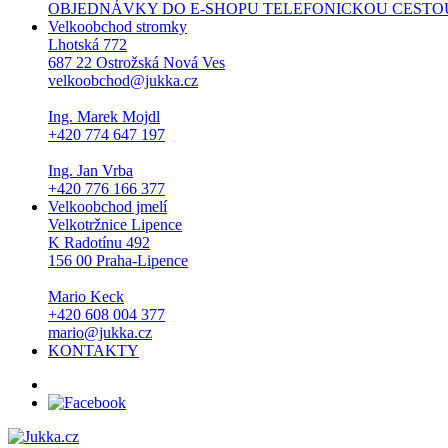
OBJEDNÁVKY DO E-SHOPU TELEFONICKOU CESTOU NEPŘI
Velkoobchod stromky
Lhotská 772
687 22 Ostrožská Nová Ves
velkoobchod@jukka.cz
Ing. Marek Mojdl
+420 774 647 197
Ing. Jan Vrba
+420 776 166 377
Velkoobchod jmelí
Velkotržnice Lipence
K Radotínu 492
156 00 Praha-Lipence
Mario Keck
+420 608 004 377
mario@jukka.cz
KONTAKTY