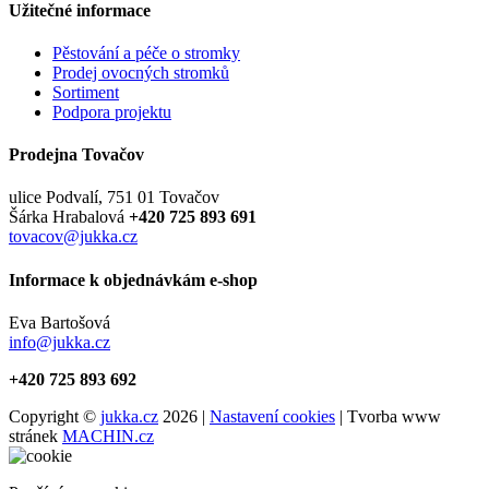
Užitečné informace
Pěstování a péče o stromky
Prodej ovocných stromků
Sortiment
Podpora projektu
Prodejna Tovačov
ulice Podvalí, 751 01 Tovačov
Šárka Hrabalová
+420 725 893 691
tovacov@jukka.cz
Informace k objednávkám e-shop
Eva Bartošová
info@jukka.cz
+420 725 893 692
Copyright ©
jukka.cz
2026 |
Nastavení cookies
| Tvorba www
stránek
MACHIN.cz