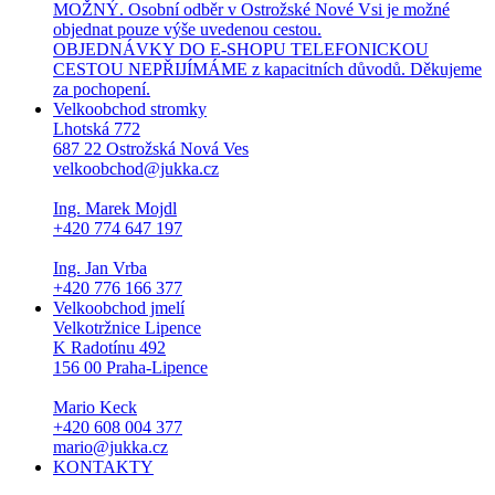
MOŽNÝ. Osobní odběr v Ostrožské Nové Vsi je možné
objednat pouze výše uvedenou cestou.
OBJEDNÁVKY DO E-SHOPU TELEFONICKOU
CESTOU NEPŘIJÍMÁME z kapacitních důvodů. Děkujeme
za pochopení.
Velkoobchod stromky
Lhotská 772
687 22 Ostrožská Nová Ves
velkoobchod@jukka.cz
Ing. Marek Mojdl
+420 774 647 197
Ing. Jan Vrba
+420 776 166 377
Velkoobchod jmelí
Velkotržnice Lipence
K Radotínu 492
156 00 Praha-Lipence
Mario Keck
+420 608 004 377
mario@jukka.cz
KONTAKTY