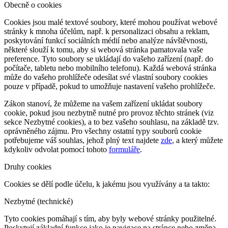
Obecně o cookies
Cookies jsou malé textové soubory, které mohou používat webové
stránky k mnoha účelům, např. k personalizaci obsahu a reklam,
poskytování funkcí sociálních médií nebo analýze návštěvnosti,
některé slouží k tomu, aby si webová stránka pamatovala vaše
preference. Tyto soubory se ukládají do vašeho zařízení (např. do
počítače, tabletu nebo mobilního telefonu). Každá webová stránka
může do vašeho prohlížeče odesílat své vlastní soubory cookies
pouze v případě, pokud to umožňuje nastavení vašeho prohlížeče.
Zákon stanoví, že můžeme na vašem zařízení ukládat soubory
cookie, pokud jsou nezbytně nutné pro provoz těchto stránek (viz
sekce Nezbytné cookies), a to bez vašeho souhlasu, na základě tzv.
oprávněného zájmu. Pro všechny ostatní typy souborů cookie
potřebujeme váš souhlas, jehož plný text najdete
zde
, a který můžete
kdykoliv odvolat pomocí tohoto
formuláře
.
Druhy cookies
Cookies se dělí podle účelu, k jakému jsou využívány a ta takto:
Nezbytné (technické)
Tyto cookies pomáhají s tím, aby byly webové stránky použitelné.
Poskytují základní funkce jako je navigace na stránce nebo změna