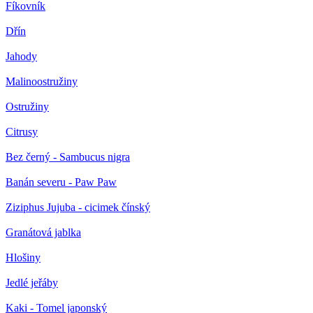
Fíkovník
Dřín
Jahody
Malinoostružiny
Ostružiny
Citrusy
Bez černý - Sambucus nigra
Banán severu - Paw Paw
Ziziphus Jujuba - cicimek čínský
Granátová jablka
Hlošiny
Jedlé jeřáby
Kaki - Tomel japonský