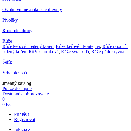
Ostatní vonné a okrasné dřeviny
Pivoňky
Rhododendrony
Růže
Růže keřové - balený kořen
,
Růže keřové - kontejner
,
Růže pnoucí -
balený kořen
,
Růže stromková
,
Růže svraskalá
,
Růže půdokryvná
Šeřík
Vrba okrasná
Jmenný katalog
Pouze dostupné
Dostupné a připravované
0
0 Kč
Přihlásit
Registrovat
Jukka.cz