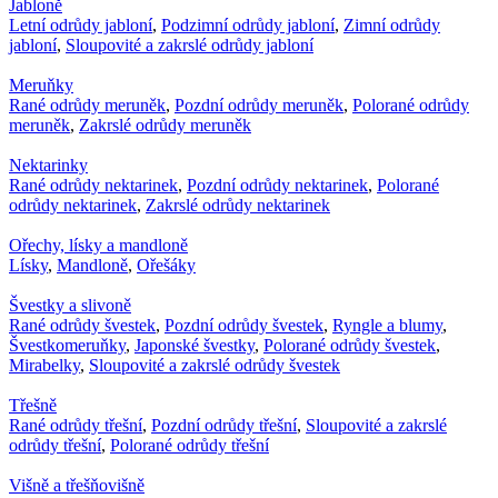
Jabloně
Letní odrůdy jabloní
,
Podzimní odrůdy jabloní
,
Zimní odrůdy
jabloní
,
Sloupovité a zakrslé odrůdy jabloní
Meruňky
Rané odrůdy meruněk
,
Pozdní odrůdy meruněk
,
Polorané odrůdy
meruněk
,
Zakrslé odrůdy meruněk
Nektarinky
Rané odrůdy nektarinek
,
Pozdní odrůdy nektarinek
,
Polorané
odrůdy nektarinek
,
Zakrslé odrůdy nektarinek
Ořechy, lísky a mandloně
Lísky
,
Mandloně
,
Ořešáky
Švestky a slivoně
Rané odrůdy švestek
,
Pozdní odrůdy švestek
,
Ryngle a blumy
,
Švestkomeruňky
,
Japonské švestky
,
Polorané odrůdy švestek
,
Mirabelky
,
Sloupovité a zakrslé odrůdy švestek
Třešně
Rané odrůdy třešní
,
Pozdní odrůdy třešní
,
Sloupovité a zakrslé
odrůdy třešní
,
Polorané odrůdy třešní
Višně a třešňovišně