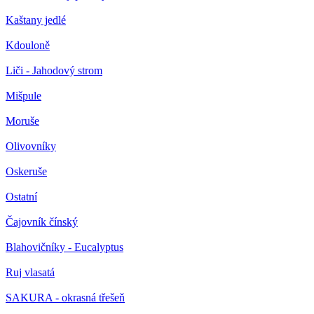
Kaštany jedlé
Kdouloně
Liči - Jahodový strom
Mišpule
Moruše
Olivovníky
Oskeruše
Ostatní
Čajovník čínský
Blahovičníky - Eucalyptus
Ruj vlasatá
SAKURA - okrasná třešeň