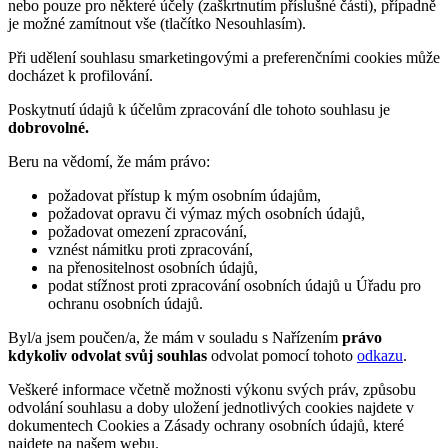
nebo pouze pro některé účely (zaškrtnutím příslušné části), případně
je možné zamítnout vše (tlačítko Nesouhlasím).
Při udělení souhlasu smarketingovými a preferenčními cookies může
docházet k profilování.
Poskytnutí údajů k účelům zpracování dle tohoto souhlasu je
dobrovolné.
Beru na vědomí, že mám právo:
požadovat přístup k mým osobním údajům,
požadovat opravu či výmaz mých osobních údajů,
požadovat omezení zpracování,
vznést námitku proti zpracování,
na přenositelnost osobních údajů,
podat stížnost proti zpracování osobních údajů u Úřadu pro
ochranu osobních údajů.
Byl/a jsem poučen/a, že mám v souladu s Nařízením
právo
kdykoliv odvolat svůj souhlas
odvolat pomocí tohoto
odkazu
.
Veškeré informace včetně možnosti výkonu svých práv, způsobu
odvolání souhlasu a doby uložení jednotlivých cookies najdete v
dokumentech Cookies a Zásady ochrany osobních údajů, které
najdete na našem webu.