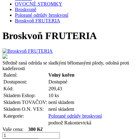
OVOCNÉ STROMKY
Broskvoně
Polorané odrůdy broskvoní
Broskvoň FRUTERIA
Broskvoň FRUTERIA
Středně raná odrůda se sladkými bělomasými plody, odolná proti
kadeřavosti
Balení:
Volný kořen
Dostupnost:
Dostupné
Kód:
209,43
Skladem Eshop:
10 ks
Skladem TOVAČOV:
není skladem
Skladem O.N. VES:
není skladem
Kategorie:
Polorané odrůdy broskvoní
podnož Rakonievická
Vaše cena:
300 Kč