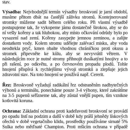
stav.
Výsadba:
Nejvhodnější termín výsadby broskvoní je jarní období,
musíme přitom dbát na častější zálivku stromů. Kontejnerované
stromky můžeme sadit během celého roku. Při vlastní výsadbě
postupujeme tak, že vykopeme jámu dostatečně širokou, aby se do
ní vešly kořeny a tak hlubokou, aby místo očkování odrůdy bylo po
vysazení nad zemí. Kořeny zasypejte jemnou zeminou, a zalijte
dostatkem vody. Kolem stromu udělejte zalévací misku, aby voda
neodtekla pryč, kmen obalte vhodnou chráničkou proti okusu a
stromek připevněte ke kůlu, aby se nevyvrátil větrem. V
následujícím roce je nutné stromy přihnojit dusíkatými hnojivy a to
při rašení, po odkvětu, a po červnovém propadu plodů. Tohle
hnojení přispívá k rychlejšímu vývoji stromků a zlepšuje jejich
zdravotní stav. Na toto hnojení se používá např. Cererit.
Řez:
Broskvoně vyžadují radikální řez odstraněním nadbytečných
výhonů a terminálu, ponecháme pouze 3-4 výhony, které zakrátíme
na 3-5 pupenů seřízneme tak, aby zůstal vnější pupen, tím vznikne
kotlovitá koruna.
Ochrana:
Základní ochrana proti kadeřavosti broskvoní se provádí
po opadu listí na podzim a další v době kdy práší jehnědy lískových
ořechů v době vegetačního klidu, prostředky používáme sirnaté 5%
Sulka nebo měďnaté Champion. Proti mšicím ochrana v případě