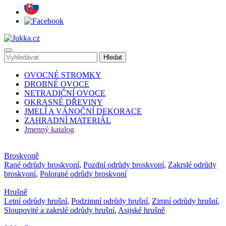
OVOCNÉ STROMKY
DROBNÉ OVOCE
NETRADIČNÍ OVOCE
OKRASNÉ DŘEVINY
JMELÍ A VÁNOČNÍ DEKORACE
ZAHRADNÍ MATERIÁL
Jmenný katalog
Broskvoně
Rané odrůdy broskvoní
,
Pozdní odrůdy broskvoní
,
Zakrslé odrůdy
broskvoní
,
Polorané odrůdy broskvoní
Hrušně
Letní odrůdy hrušní
,
Podzimní odrůdy hrušní
,
Zimní odrůdy hrušní
,
Sloupovité a zakrslé odrůdy hrušní
,
Asijské hrušně