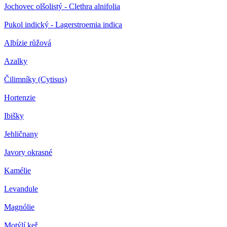
Jochovec olšolistý - Clethra alnifolia
Pukol indický - Lagerstroemia indica
Albízie růžová
Azalky
Čilimníky (Cytisus)
Hortenzie
Ibišky
Jehličnany
Javory okrasné
Kamélie
Levandule
Magnólie
Motýlí keř