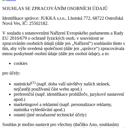
SOUHLAS SE ZPRACOVÁNÍM OSOBNÍCH ÚDAJŮ
Identifikace správce: JUKKA s.r.o., Lhotská 772, 68722 Ostrožská
Nová Ves, IČ: 25502182.
V souladu s ustanoveními Nařízení Evropského parlamentu a Rady
EU 2016/679 o ochraně fyzických osob, v souvislosti se
zpracováním osobních údajů (dále jen „Nařízení“) souhlasím tímto s
tím, aby výše uvedená společnost (dále jen „správce“) zpracovávala
mnou poskytnuté osobní údaje (dále jen osobní údaje), a to:
cookies
pro účely:
(1)
statistické
(např. doba vaší návštěvy našich stránek,
nejčastěji používaná část webu apod.)
preferenční (např. identifikace prohlížeče, jazykové nastavení
apod.)
marketingové a reklamní (např. personalizace reklamy,
statistika vyhledávání apod.)
ostatní (jiné nezařazené technické účely)
Souhlas je možno nastavit pro všechny (tlačítko Ano, souhlasím)