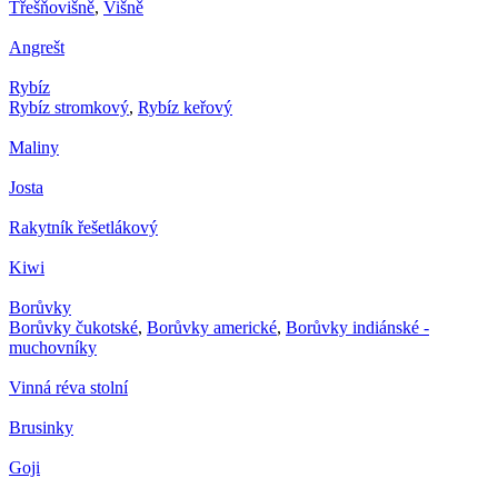
Třešňovišně
,
Višně
Angrešt
Rybíz
Rybíz stromkový
,
Rybíz keřový
Maliny
Josta
Rakytník řešetlákový
Kiwi
Borůvky
Borůvky čukotské
,
Borůvky americké
,
Borůvky indiánské -
muchovníky
Vinná réva stolní
Brusinky
Goji