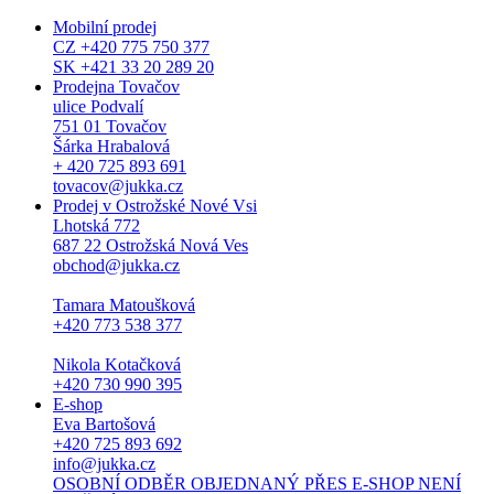
Mobilní prodej
CZ +420 775 750 377
SK +421 33 20 289 20
Prodejna Tovačov
ulice Podvalí
751 01 Tovačov
Šárka Hrabalová
+ 420 725 893 691
tovacov@jukka.cz
Prodej v Ostrožské Nové Vsi
Lhotská 772
687 22 Ostrožská Nová Ves
obchod@jukka.cz
Tamara Matoušková
+420 773 538 377
Nikola Kotačková
+420 730 990 395
E-shop
Eva Bartošová
+420 725 893 692
info@jukka.cz
OSOBNÍ ODBĚR OBJEDNANÝ PŘES E-SHOP NENÍ