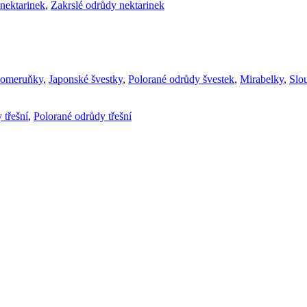
nektarinek
,
Zakrslé odrůdy nektarinek
komeruňky
,
Japonské švestky
,
Polorané odrůdy švestek
,
Mirabelky
,
Slou
 třešní
,
Polorané odrůdy třešní