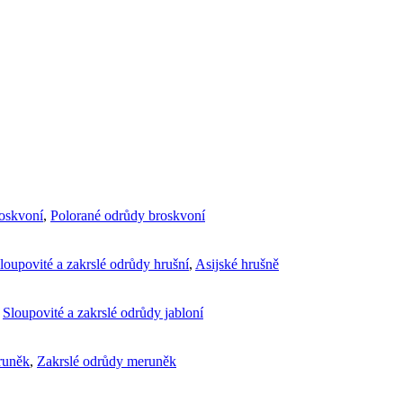
roskvoní
,
Polorané odrůdy broskvoní
loupovité a zakrslé odrůdy hrušní
,
Asijské hrušně
,
Sloupovité a zakrslé odrůdy jabloní
runěk
,
Zakrslé odrůdy meruněk