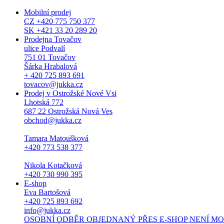
Mobilní prodej
CZ +420 775 750 377
SK +421 33 20 289 20
Prodejna Tovačov
ulice Podvalí
751 01 Tovačov
Šárka Hrabalová
+ 420 725 893 691
tovacov@jukka.cz
Prodej v Ostrožské Nové Vsi
Lhotská 772
687 22 Ostrožská Nová Ves
obchod@jukka.cz
Tamara Matoušková
+420 773 538 377
Nikola Kotačková
+420 730 990 395
E-shop
Eva Bartošová
+420 725 893 692
info@jukka.cz
OSOBNÍ ODBĚR OBJEDNANÝ PŘES E-SHOP NENÍ MOŽNÝ. Osob