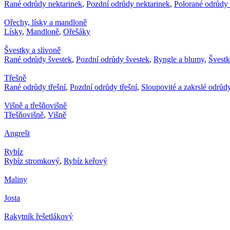
Rané odrůdy nektarinek
,
Pozdní odrůdy nektarinek
,
Polorané odrůdy 
Ořechy, lísky a mandloně
Lísky
,
Mandloně
,
Ořešáky
Švestky a slivoně
Rané odrůdy švestek
,
Pozdní odrůdy švestek
,
Ryngle a blumy
,
Švest
Třešně
Rané odrůdy třešní
,
Pozdní odrůdy třešní
,
Sloupovité a zakrslé odrůdy
Višně a třešňovišně
Třešňovišně
,
Višně
Angrešt
Rybíz
Rybíz stromkový
,
Rybíz keřový
Maliny
Josta
Rakytník řešetlákový