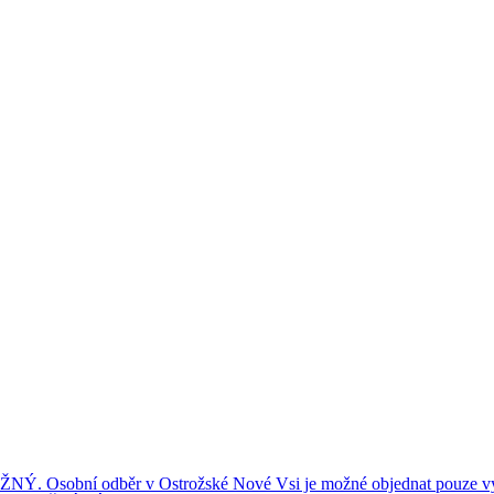
ní odběr v Ostrožské Nové Vsi je možné objednat pouze výše