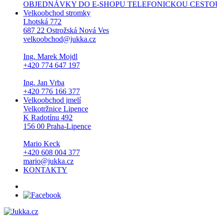
OBJEDNÁVKY DO E-SHOPU TELEFONICKOU CESTOU NEPŘI
Velkoobchod stromky
Lhotská 772
687 22 Ostrožská Nová Ves
velkoobchod@jukka.cz
Ing. Marek Mojdl
+420 774 647 197
Ing. Jan Vrba
+420 776 166 377
Velkoobchod jmelí
Velkotržnice Lipence
K Radotínu 492
156 00 Praha-Lipence
Mario Keck
+420 608 004 377
mario@jukka.cz
KONTAKTY