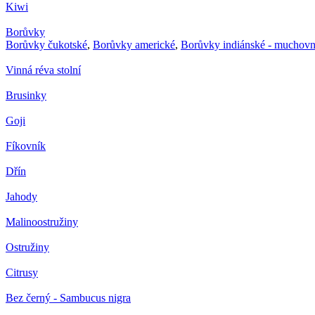
Kiwi
Borůvky
Borůvky čukotské
,
Borůvky americké
,
Borůvky indiánské - muchovn
Vinná réva stolní
Brusinky
Goji
Fíkovník
Dřín
Jahody
Malinoostružiny
Ostružiny
Citrusy
Bez černý - Sambucus nigra