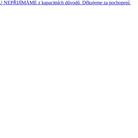
JÍMÁME z kapacitních důvodů. Děkujeme za pochopení.