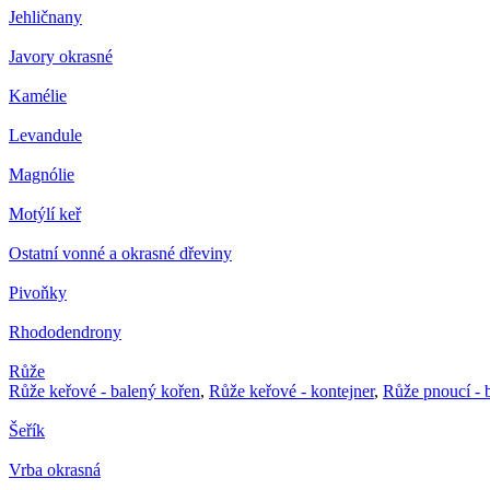
Jehličnany
Javory okrasné
Kamélie
Levandule
Magnólie
Motýlí keř
Ostatní vonné a okrasné dřeviny
Pivoňky
Rhododendrony
Růže
Růže keřové - balený kořen
,
Růže keřové - kontejner
,
Růže pnoucí - 
Šeřík
Vrba okrasná