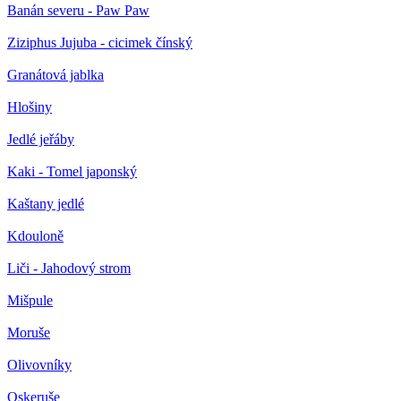
Banán severu - Paw Paw
Ziziphus Jujuba - cicimek čínský
Granátová jablka
Hlošiny
Jedlé jeřáby
Kaki - Tomel japonský
Kaštany jedlé
Kdouloně
Liči - Jahodový strom
Mišpule
Moruše
Olivovníky
Oskeruše