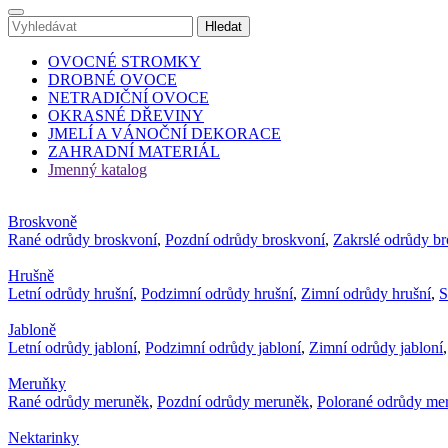
OVOCNÉ STROMKY
DROBNÉ OVOCE
NETRADIČNÍ OVOCE
OKRASNÉ DŘEVINY
JMELÍ A VÁNOČNÍ DEKORACE
ZAHRADNÍ MATERIÁL
Jmenný katalog
Broskvoně
Rané odrůdy broskvoní
,
Pozdní odrůdy broskvoní
,
Zakrslé odrůdy b
Hrušně
Letní odrůdy hrušní
,
Podzimní odrůdy hrušní
,
Zimní odrůdy hrušní
,
S
Jabloně
Letní odrůdy jabloní
,
Podzimní odrůdy jabloní
,
Zimní odrůdy jabloní
Meruňky
Rané odrůdy meruněk
,
Pozdní odrůdy meruněk
,
Polorané odrůdy me
Nektarinky