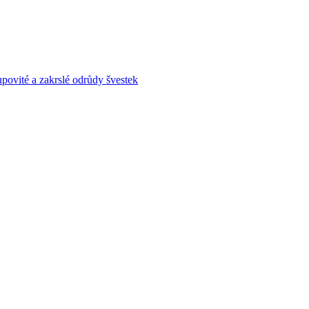
povité a zakrslé odrůdy švestek