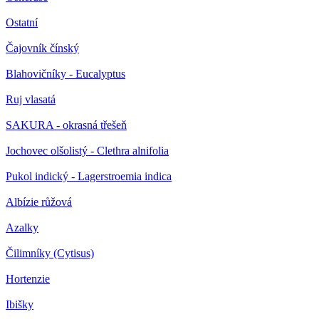
Ostatní
Čajovník čínský
Blahovičníky - Eucalyptus
Ruj vlasatá
SAKURA - okrasná třešeň
Jochovec olšolistý - Clethra alnifolia
Pukol indický - Lagerstroemia indica
Albízie růžová
Azalky
Čilimníky (Cytisus)
Hortenzie
Ibišky