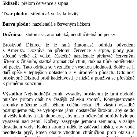
Sklizeň:
přelom července a srpna
Tvar plodu:
střední až velký kulovitý
Barva plodu:
nazelenalá s červeným líčkem
Dužnina:
žlutomasá, aromatická, neodlučitelná od pecky
Broskvoň Dixired je je raná žlutomasá odrůda původem
z Ameriky. Dozrává na přelomu července a srpna, plody jsou
středně velké až velké, částečně nazelenalé překryté červeným
líčkem s žíháním, sladké aromatické chuti, dužina hůře oddělitelná
od pecky. Tato odrůda se vyznačuje vysokou plodností, dobře se jí
daří spíše v teplejších oblastech a v úrodných půdách. Odolnost
broskvoně Dixired proti kadeřavosti je nízká a používá se převážně
k přímému konzumu.
Výsadba:
Nejvhodnější termín výsadby broskvoní je jarní období,
musíme přitom dbát na častější zálivku stromů. Kontejnerované
stromky můžeme sadit během celého roku. Při vlastní výsadbě
postupujeme tak, že vykopeme jámu dostatečně širokou, aby se do
ní vešly kořeny a tak hlubokou, aby místo očkování odrůdy bylo po
vysazení nad zemí. Kořeny zasypejte jemnou zeminou, a zalijte
dostatkem vody. Kolem stromu udělejte zalévací misku, aby voda
neodtekla pryč, kmen obalte vhodnou chráničkou proti okusu a