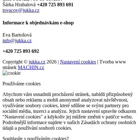
Šárka Hrabalová
+420 725 893 691
tovacov@jukka.cz
Informace k objednávkám e-shop
Eva Bartošová
info@jukka.cz
+420 725 893 692
Copyright ©
jukka.cz
2026 |
Nastavení cookies
| Tvorba www
stránek
MACHIN.cz
Používáme cookies
Abychom vám usnadnili procházení stránek, nabídli přizpůsobený
obsah nebo reklamu a mohli anonymně analyzovat návštěvnost,
využíváme soubory cookies, které sdílíme se svými partnery pro
sociální média, inzerci a analýzu. Jejich nastavení upravíte odkazem
"Nastavení cookies" a kdykoliv jej můžete změnit v patičce webu.
Podrobnější informace najdete v našich Zásadách ochrany osobních
údajů a používání souborů cookies.
Souhlasíte s používáním cookies?