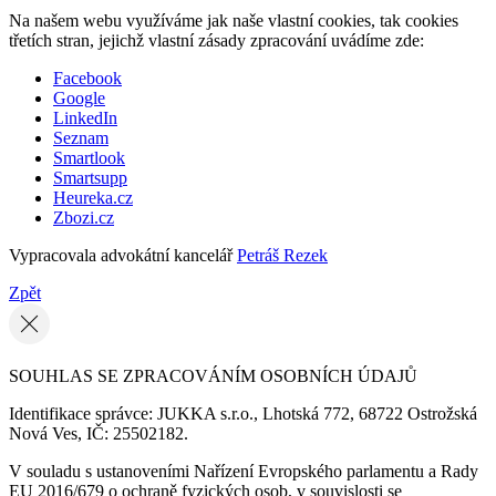
Na našem webu využíváme jak naše vlastní cookies, tak cookies
třetích stran, jejichž vlastní zásady zpracování uvádíme zde:
Facebook
Google
LinkedIn
Seznam
Smartlook
Smartsupp
Heureka.cz
Zbozi.cz
Vypracovala advokátní kancelář
Petráš Rezek
Zpět
SOUHLAS SE ZPRACOVÁNÍM OSOBNÍCH ÚDAJŮ
Identifikace správce: JUKKA s.r.o., Lhotská 772, 68722 Ostrožská
Nová Ves, IČ: 25502182.
V souladu s ustanoveními Nařízení Evropského parlamentu a Rady
EU 2016/679 o ochraně fyzických osob, v souvislosti se