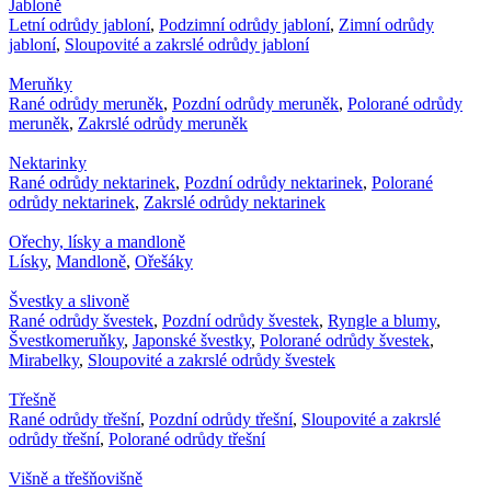
Jabloně
Letní odrůdy jabloní
,
Podzimní odrůdy jabloní
,
Zimní odrůdy
jabloní
,
Sloupovité a zakrslé odrůdy jabloní
Meruňky
Rané odrůdy meruněk
,
Pozdní odrůdy meruněk
,
Polorané odrůdy
meruněk
,
Zakrslé odrůdy meruněk
Nektarinky
Rané odrůdy nektarinek
,
Pozdní odrůdy nektarinek
,
Polorané
odrůdy nektarinek
,
Zakrslé odrůdy nektarinek
Ořechy, lísky a mandloně
Lísky
,
Mandloně
,
Ořešáky
Švestky a slivoně
Rané odrůdy švestek
,
Pozdní odrůdy švestek
,
Ryngle a blumy
,
Švestkomeruňky
,
Japonské švestky
,
Polorané odrůdy švestek
,
Mirabelky
,
Sloupovité a zakrslé odrůdy švestek
Třešně
Rané odrůdy třešní
,
Pozdní odrůdy třešní
,
Sloupovité a zakrslé
odrůdy třešní
,
Polorané odrůdy třešní
Višně a třešňovišně