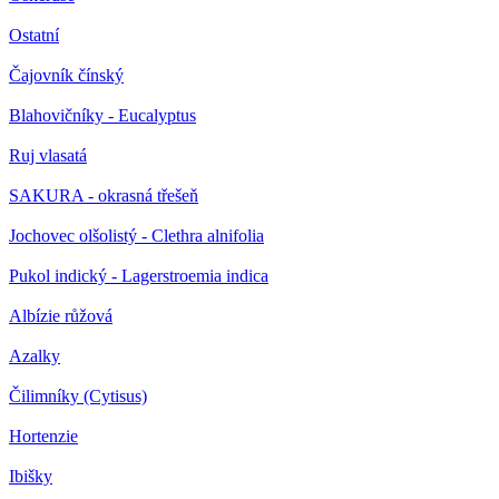
Ostatní
Čajovník čínský
Blahovičníky - Eucalyptus
Ruj vlasatá
SAKURA - okrasná třešeň
Jochovec olšolistý - Clethra alnifolia
Pukol indický - Lagerstroemia indica
Albízie růžová
Azalky
Čilimníky (Cytisus)
Hortenzie
Ibišky