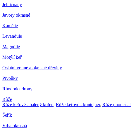
Jehličnany
Javory okrasné
Kamélie
Levandule
Magnólie
Motýlí keř
Ostatní vonné a okrasné dřeviny
Pivoňky
Rhododendrony
Růže
Růže keřové - balený kořen
,
Růže keřové - kontejner
,
Růže pnoucí - 
Šeřík
Vrba okrasná