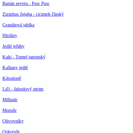
Banán severu - Paw Paw
Ziziphus Jujuba - cicimek čínský
Granátová jablka
Hlošiny
Jedlé jeřáby
Kaki - Tomel japonský
Kaštany jedlé
Kdouloně
Liči - Jahodový strom
Mišpule
Moruše
Olivovníky
Oskeruše