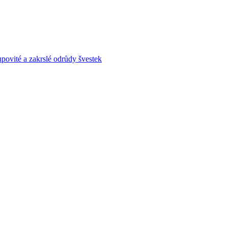
povité a zakrslé odrůdy švestek