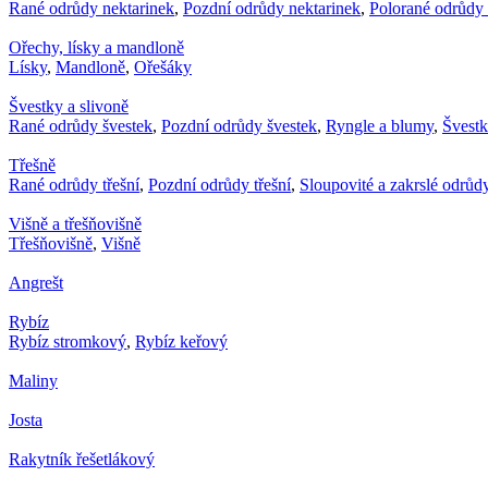
Rané odrůdy nektarinek
,
Pozdní odrůdy nektarinek
,
Polorané odrůdy 
Ořechy, lísky a mandloně
Lísky
,
Mandloně
,
Ořešáky
Švestky a slivoně
Rané odrůdy švestek
,
Pozdní odrůdy švestek
,
Ryngle a blumy
,
Švest
Třešně
Rané odrůdy třešní
,
Pozdní odrůdy třešní
,
Sloupovité a zakrslé odrůdy
Višně a třešňovišně
Třešňovišně
,
Višně
Angrešt
Rybíz
Rybíz stromkový
,
Rybíz keřový
Maliny
Josta
Rakytník řešetlákový