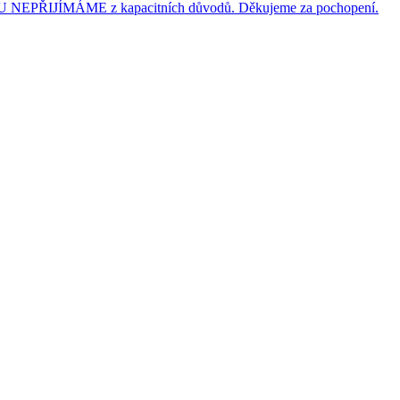
JÍMÁME z kapacitních důvodů. Děkujeme za pochopení.