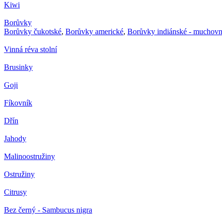
Kiwi
Borůvky
Borůvky čukotské
,
Borůvky americké
,
Borůvky indiánské - muchovn
Vinná réva stolní
Brusinky
Goji
Fíkovník
Dřín
Jahody
Malinoostružiny
Ostružiny
Citrusy
Bez černý - Sambucus nigra