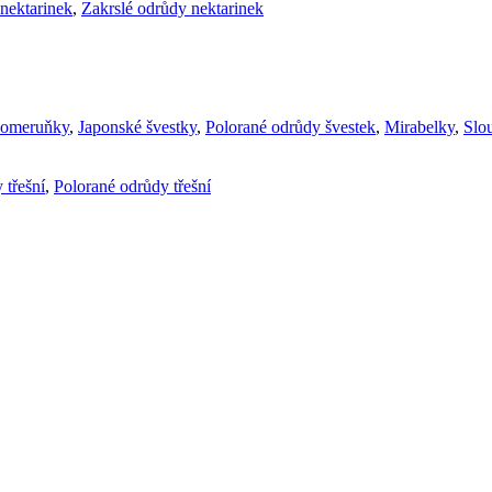
nektarinek
,
Zakrslé odrůdy nektarinek
komeruňky
,
Japonské švestky
,
Polorané odrůdy švestek
,
Mirabelky
,
Slou
 třešní
,
Polorané odrůdy třešní