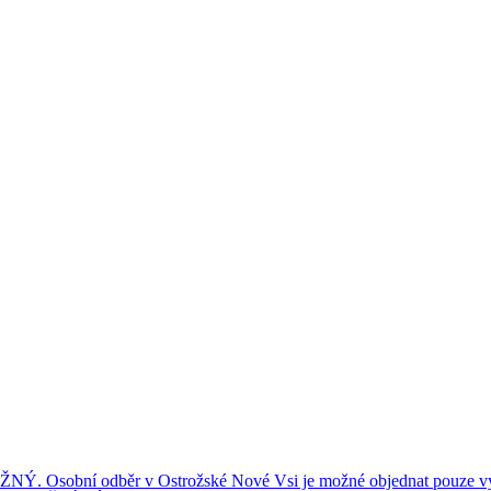
ní odběr v Ostrožské Nové Vsi je možné objednat pouze výše