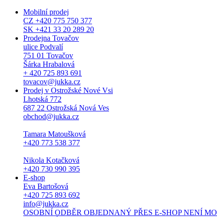
Mobilní prodej
CZ +420 775 750 377
SK +421 33 20 289 20
Prodejna Tovačov
ulice Podvalí
751 01 Tovačov
Šárka Hrabalová
+ 420 725 893 691
tovacov@jukka.cz
Prodej v Ostrožské Nové Vsi
Lhotská 772
687 22 Ostrožská Nová Ves
obchod@jukka.cz
Tamara Matoušková
+420 773 538 377
Nikola Kotačková
+420 730 990 395
E-shop
Eva Bartošová
+420 725 893 692
info@jukka.cz
OSOBNÍ ODBĚR OBJEDNANÝ PŘES E-SHOP NENÍ MOŽNÝ. Osob