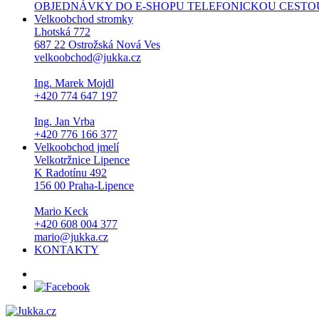
OBJEDNÁVKY DO E-SHOPU TELEFONICKOU CESTOU NEPŘI
Velkoobchod stromky
Lhotská 772
687 22 Ostrožská Nová Ves
velkoobchod@jukka.cz
Ing. Marek Mojdl
+420 774 647 197
Ing. Jan Vrba
+420 776 166 377
Velkoobchod jmelí
Velkotržnice Lipence
K Radotínu 492
156 00 Praha-Lipence
Mario Keck
+420 608 004 377
mario@jukka.cz
KONTAKTY