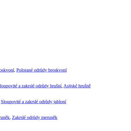
roskvoní
,
Polorané odrůdy broskvoní
loupovité a zakrslé odrůdy hrušní
,
Asijské hrušně
,
Sloupovité a zakrslé odrůdy jabloní
runěk
,
Zakrslé odrůdy meruněk