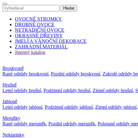
OVOCNÉ STROMKY
DROBNÉ OVOCE
NETRADIČNÍ OVOCE
OKRASNÉ DŘEVINY
JMELÍ A VÁNOČNÍ DEKORACE
ZAHRADNÍ MATERIÁL
Jmenný katalog
Broskvoně
Rané odrůdy broskvoní
,
Pozdní odrůdy broskvoní
,
Zakrslé odrůdy b
Hrušně
Letní odrůdy hrušní
,
Podzimní odrůdy hrušní
,
Zimní odrůdy hrušní
,
S
Jabloně
Letní odrůdy jabloní
,
Podzimní odrůdy jabloní
,
Zimní odrůdy jabloní
Meruňky
Rané odrůdy meruněk
,
Pozdní odrůdy meruněk
,
Polorané odrůdy me
Nektarinky