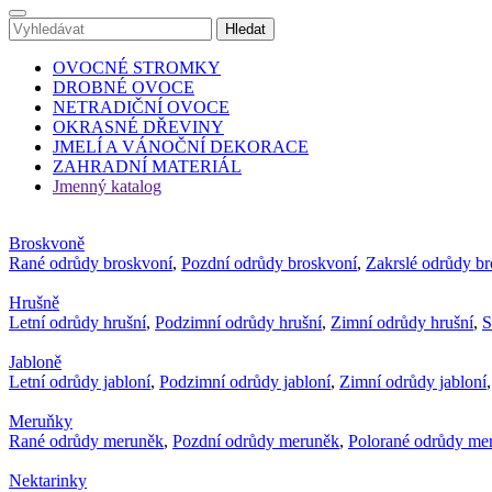
OVOCNÉ STROMKY
DROBNÉ OVOCE
NETRADIČNÍ OVOCE
OKRASNÉ DŘEVINY
JMELÍ A VÁNOČNÍ DEKORACE
ZAHRADNÍ MATERIÁL
Jmenný katalog
Broskvoně
Rané odrůdy broskvoní
,
Pozdní odrůdy broskvoní
,
Zakrslé odrůdy b
Hrušně
Letní odrůdy hrušní
,
Podzimní odrůdy hrušní
,
Zimní odrůdy hrušní
,
S
Jabloně
Letní odrůdy jabloní
,
Podzimní odrůdy jabloní
,
Zimní odrůdy jabloní
Meruňky
Rané odrůdy meruněk
,
Pozdní odrůdy meruněk
,
Polorané odrůdy me
Nektarinky