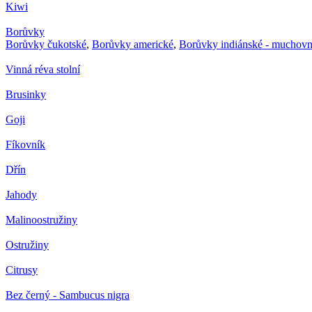
Kiwi
Borůvky
Borůvky čukotské
,
Borůvky americké
,
Borůvky indiánské - muchovn
Vinná réva stolní
Brusinky
Goji
Fíkovník
Dřín
Jahody
Malinoostružiny
Ostružiny
Citrusy
Bez černý - Sambucus nigra