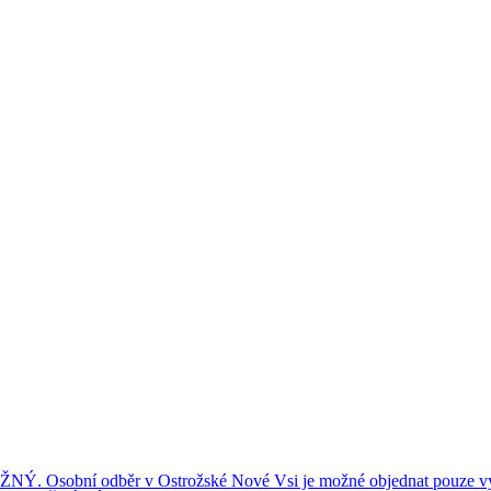
ní odběr v Ostrožské Nové Vsi je možné objednat pouze výše