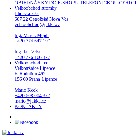
OBJEDNÁVKY DO E-SHOPU TELEFONICKOU CESTOU NEPŘI
Velkoobchod stromky
Lhotská 772
687 22 Ostrožská Nová Ves
velkoobchod@jukka.cz
Ing. Marek Mojdl
+420 774 647 197
Ing. Jan Vrba
+420 776 166 377
Velkoobchod jmelí
Velkotržnice Lipence
K Radotínu 492
156 00 Praha-Lipence
Mario Keck
+420 608 004 377
mario@jukka.cz
KONTAKTY