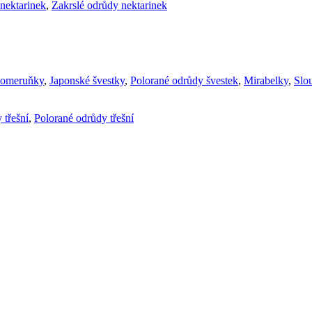
nektarinek
,
Zakrslé odrůdy nektarinek
komeruňky
,
Japonské švestky
,
Polorané odrůdy švestek
,
Mirabelky
,
Slou
 třešní
,
Polorané odrůdy třešní