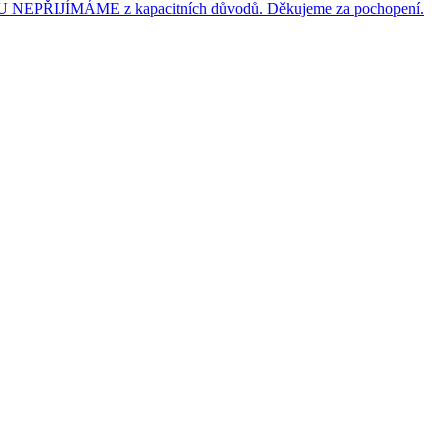
JÍMÁME z kapacitních důvodů. Děkujeme za pochopení.