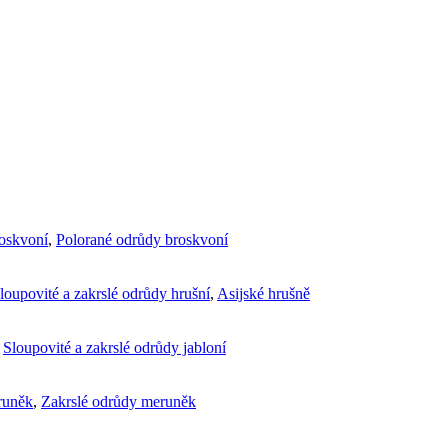
roskvoní
,
Polorané odrůdy broskvoní
loupovité a zakrslé odrůdy hrušní
,
Asijské hrušně
,
Sloupovité a zakrslé odrůdy jabloní
runěk
,
Zakrslé odrůdy meruněk