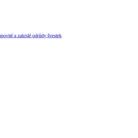
povité a zakrslé odrůdy švestek