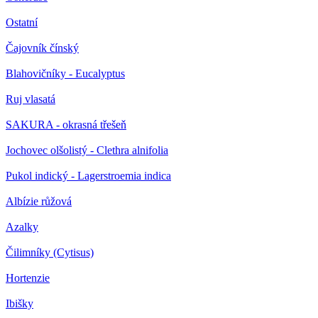
Ostatní
Čajovník čínský
Blahovičníky - Eucalyptus
Ruj vlasatá
SAKURA - okrasná třešeň
Jochovec olšolistý - Clethra alnifolia
Pukol indický - Lagerstroemia indica
Albízie růžová
Azalky
Čilimníky (Cytisus)
Hortenzie
Ibišky