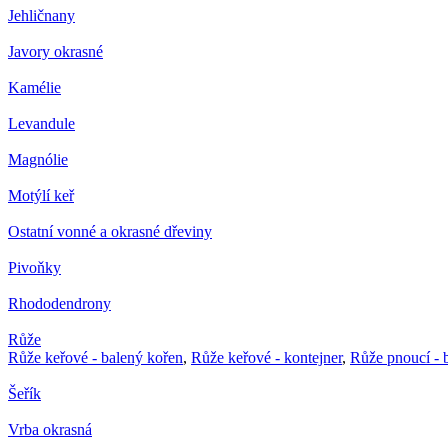
Jehličnany
Javory okrasné
Kamélie
Levandule
Magnólie
Motýlí keř
Ostatní vonné a okrasné dřeviny
Pivoňky
Rhododendrony
Růže
Růže keřové - balený kořen
,
Růže keřové - kontejner
,
Růže pnoucí - 
Šeřík
Vrba okrasná