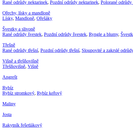
Rané odrůdy nektarinek
,
Pozdní odrůdy nektarinek
,
Polorané odrůdy 
Ořechy, lísky a mandloně
Lísky
,
Mandloně
,
Ořešáky
Švestky a slivoně
Rané odrůdy švestek
,
Pozdní odrůdy švestek
,
Ryngle a blumy
,
Švest
Třešně
Rané odrůdy třešní
,
Pozdní odrůdy třešní
,
Sloupovité a zakrslé odrůdy
Višně a třešňovišně
Třešňovišně
,
Višně
Angrešt
Rybíz
Rybíz stromkový
,
Rybíz keřový
Maliny
Josta
Rakytník řešetlákový