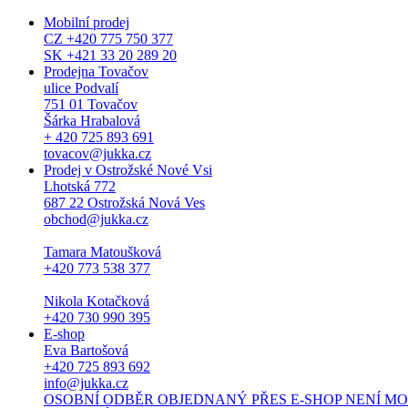
Mobilní prodej
CZ +420 775 750 377
SK +421 33 20 289 20
Prodejna Tovačov
ulice Podvalí
751 01 Tovačov
Šárka Hrabalová
+ 420 725 893 691
tovacov@jukka.cz
Prodej v Ostrožské Nové Vsi
Lhotská 772
687 22 Ostrožská Nová Ves
obchod@jukka.cz
Tamara Matoušková
+420 773 538 377
Nikola Kotačková
+420 730 990 395
E-shop
Eva Bartošová
+420 725 893 692
info@jukka.cz
OSOBNÍ ODBĚR OBJEDNANÝ PŘES E-SHOP NENÍ MOŽNÝ. Osob