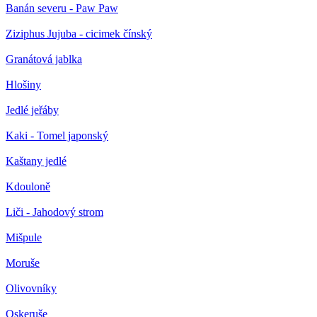
Banán severu - Paw Paw
Ziziphus Jujuba - cicimek čínský
Granátová jablka
Hlošiny
Jedlé jeřáby
Kaki - Tomel japonský
Kaštany jedlé
Kdouloně
Liči - Jahodový strom
Mišpule
Moruše
Olivovníky
Oskeruše