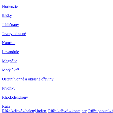
Hortenzie
Ibišky
Jehličnany
Javory okrasné
Kamélie
Levandule
Magnólie
Motýlí keř
Ostatní vonné a okrasné dřeviny
Pivoňky
Rhododendrony
Růže
Růže keřové - balený kořen
,
Růže keřové - kontejner
,
Růže pnoucí - 