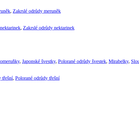
runěk
,
Zakrslé odrůdy meruněk
nektarinek
,
Zakrslé odrůdy nektarinek
komeruňky
,
Japonské švestky
,
Polorané odrůdy švestek
,
Mirabelky
,
Slou
 třešní
,
Polorané odrůdy třešní