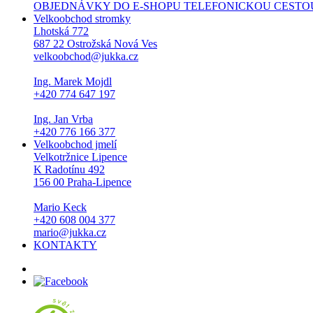
OBJEDNÁVKY DO E-SHOPU TELEFONICKOU CESTOU NEPŘI
Velkoobchod stromky
Lhotská 772
687 22 Ostrožská Nová Ves
velkoobchod@jukka.cz
Ing. Marek Mojdl
+420 774 647 197
Ing. Jan Vrba
+420 776 166 377
Velkoobchod jmelí
Velkotržnice Lipence
K Radotínu 492
156 00 Praha-Lipence
Mario Keck
+420 608 004 377
mario@jukka.cz
KONTAKTY