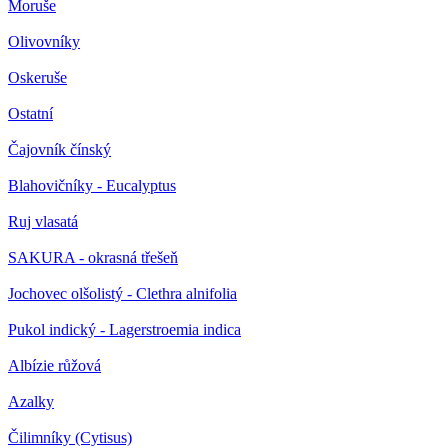
Moruše
Olivovníky
Oskeruše
Ostatní
Čajovník čínský
Blahovičníky - Eucalyptus
Ruj vlasatá
SAKURA - okrasná třešeň
Jochovec olšolistý - Clethra alnifolia
Pukol indický - Lagerstroemia indica
Albízie růžová
Azalky
Čilimníky (Cytisus)