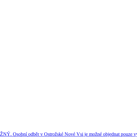
ní odběr v Ostrožské Nové Vsi je možné objednat pouze výše