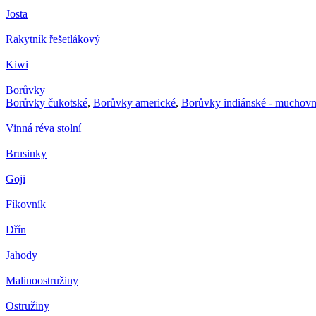
Josta
Rakytník řešetlákový
Kiwi
Borůvky
Borůvky čukotské
,
Borůvky americké
,
Borůvky indiánské - muchovn
Vinná réva stolní
Brusinky
Goji
Fíkovník
Dřín
Jahody
Malinoostružiny
Ostružiny