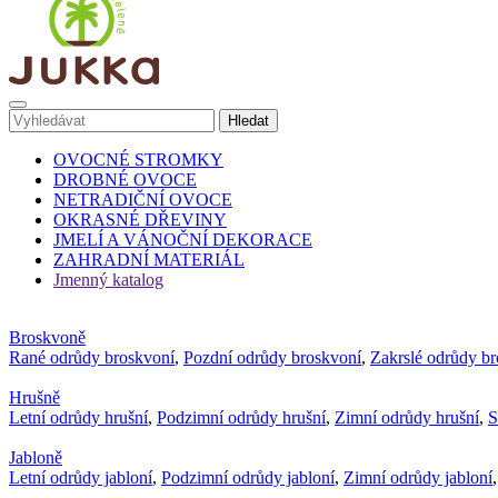
OVOCNÉ STROMKY
DROBNÉ OVOCE
NETRADIČNÍ OVOCE
OKRASNÉ DŘEVINY
JMELÍ A VÁNOČNÍ DEKORACE
ZAHRADNÍ MATERIÁL
Jmenný katalog
Broskvoně
Rané odrůdy broskvoní
,
Pozdní odrůdy broskvoní
,
Zakrslé odrůdy b
Hrušně
Letní odrůdy hrušní
,
Podzimní odrůdy hrušní
,
Zimní odrůdy hrušní
,
S
Jabloně
Letní odrůdy jabloní
,
Podzimní odrůdy jabloní
,
Zimní odrůdy jabloní