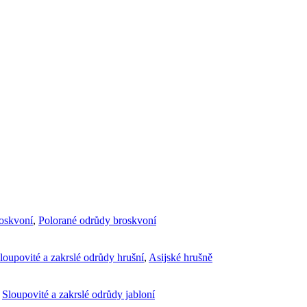
roskvoní
,
Polorané odrůdy broskvoní
loupovité a zakrslé odrůdy hrušní
,
Asijské hrušně
,
Sloupovité a zakrslé odrůdy jabloní