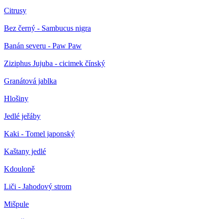
Citrusy
Bez černý - Sambucus nigra
Banán severu - Paw Paw
Ziziphus Jujuba - cicimek čínský
Granátová jablka
Hlošiny
Jedlé jeřáby
Kaki - Tomel japonský
Kaštany jedlé
Kdouloně
Liči - Jahodový strom
Mišpule