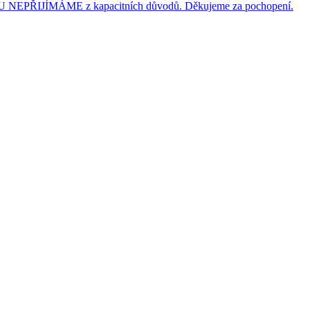
JÍMÁME z kapacitních důvodů. Děkujeme za pochopení.