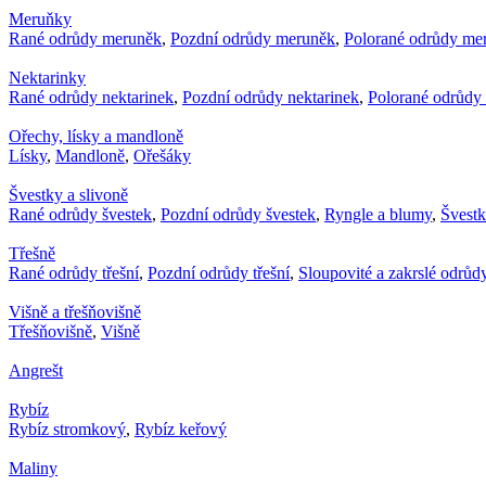
Meruňky
Rané odrůdy meruněk
,
Pozdní odrůdy meruněk
,
Polorané odrůdy me
Nektarinky
Rané odrůdy nektarinek
,
Pozdní odrůdy nektarinek
,
Polorané odrůdy 
Ořechy, lísky a mandloně
Lísky
,
Mandloně
,
Ořešáky
Švestky a slivoně
Rané odrůdy švestek
,
Pozdní odrůdy švestek
,
Ryngle a blumy
,
Švest
Třešně
Rané odrůdy třešní
,
Pozdní odrůdy třešní
,
Sloupovité a zakrslé odrůdy
Višně a třešňovišně
Třešňovišně
,
Višně
Angrešt
Rybíz
Rybíz stromkový
,
Rybíz keřový
Maliny