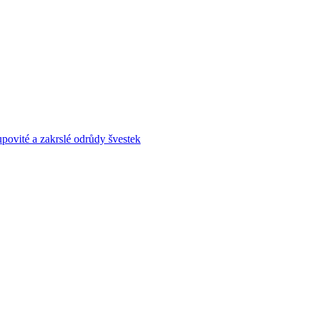
povité a zakrslé odrůdy švestek