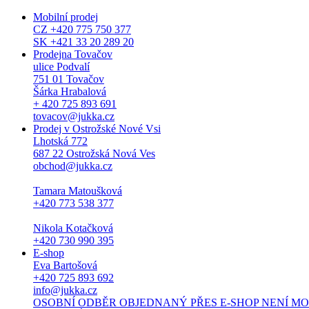
Mobilní prodej
CZ +420 775 750 377
SK +421 33 20 289 20
Prodejna Tovačov
ulice Podvalí
751 01 Tovačov
Šárka Hrabalová
+ 420 725 893 691
tovacov@jukka.cz
Prodej v Ostrožské Nové Vsi
Lhotská 772
687 22 Ostrožská Nová Ves
obchod@jukka.cz
Tamara Matoušková
+420 773 538 377
Nikola Kotačková
+420 730 990 395
E-shop
Eva Bartošová
+420 725 893 692
info@jukka.cz
OSOBNÍ ODBĚR OBJEDNANÝ PŘES E-SHOP NENÍ MOŽNÝ. Osob